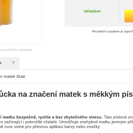
skladem
Recyklační poplatek je započ
ou ilustračního charakteru)
e
?
í matek žluté
ůcka na značení matek s měkkým pís
í matku bezpečně, rychle a bez zbytečného stresu.
Tato pístová zn
o začínající i pokročilé včelaře. Umožňuje znehybnit matku jemným přit
ě ruce volné pro přesnou aplikaci barvy nebo značky.