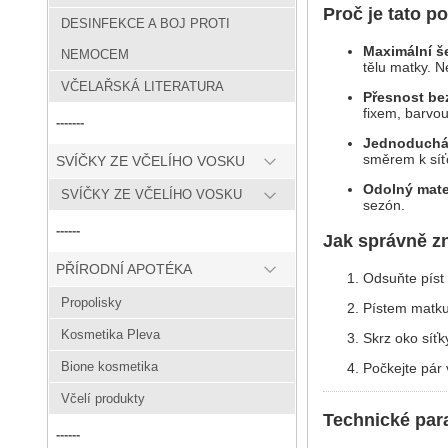
Proč je tato 
DESINFEKCE A BOJ PROTI
Maximální š
NEMOCEM
tělu matky. N
VČELAŘSKÁ LITERATURA
Přesnost bez
fixem, barvou
-------
Jednoduchá
směrem k síť
SVÍČKY ZE VČELÍHO VOSKU
Odolný mater
SVÍČKY ZE VČELÍHO VOSKU
sezón.
------
Jak správně z
PŘÍRODNÍ APOTÉKA
Odsuňte píst 
Propolisky
Pístem matku
Kosmetika Pleva
Skrz oko síťk
Bione kosmetika
Počkejte pár 
Včelí produkty
Technické par
------