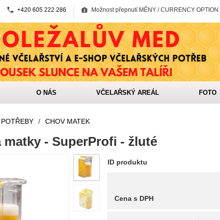
+420 605 222 286
Možnost přepnutí MĚNY / CURRENCY OPTION
O NÁS
VČELAŘSKÝ AREÁL
FOTO
 POTŘEBY
/
CHOV MATEK
 matky - SuperProfi - žluté
ID produktu
Cena s DPH