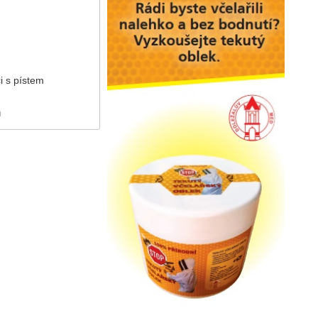
i s pístem
)