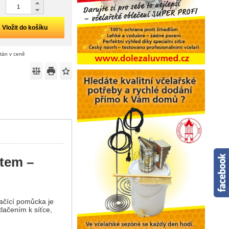
Vložit do košíku
ítán v ceně
tem –
ačící pomůcka je
lačením k síťce,