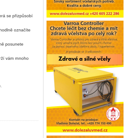
terá se přizpůsobí
hodlně označíte
mně posunete
drží vám mnoho
.