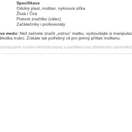
Specifikace
Odolný plast, molitan, nylonová síťka
Žlutá / Čirá
Pístové značítko (válec)
Začátečníky i profesionály
ova medu:
Než začnete značit „ostrou“ matku, vyzkoušejte si manipulac
ěkolika trubci. Získáte tak potřebný cit pro jemný přítlak molitanu.
(vyhrazujeme si právo měnit tyto popisy a specifikace bez předchozího upozornění