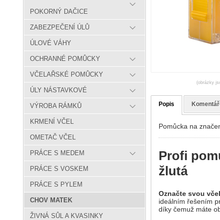
POKORNÝ DAČICE
ZABEZPEČENÍ ÚLŮ
ÚLOVÉ VÁHY
OCHRANNÉ POMŮCKY
VČELAŘSKÉ POMŮCKY
(obrázky js
ÚLY NÁSTAVKOVÉ
Popis
Komentář
VÝROBA RÁMKŮ
KRMENÍ VČEL
Pomůcka na značen
OMETAČ VČEL
Profi pom
PRÁCE S MEDEM
žlutá
PRÁCE S VOSKEM
PRÁCE S PYLEM
Označte svou včel
CHOV MATEK
ideálním řešením pr
díky čemuž máte ob
ŽIVNÁ SŮL A KVASINKY