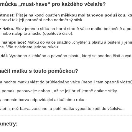
pomůcka „must-have“ pro každého včelaře?
etrnost:
Píst je na konci opatřen
měkkou molitanovou poduškou
, k
ehrozí tak její poranění nebo nadměrný stisk.
 rizika:
Skrz jemnou síťku na horní straně válce matku bezpečně a po
 nebo nalepíte značku (opalitové číslo).
 manipulace:
Matku do válce snadno „chytíte“ z plástu a pístem ji je
ce. Vše zvládnete jednou rukou.
iál:
Vyrobeno z lehkého a pevného plastu, který se snadno čistí a vy
načit matku s touto pomůckou?
a nechte matku vlézt do průhledného válce (nebo ji tam opatrně vložte)
 pomalu posouvejte nahoru, až se její hruď jemně dotkne síťky.
y naneste barvu odpovídající aktuálnímu roku.
vteřin, než barva zaschne, a poté matku vypusťte zpět do včelstva.
ametry: