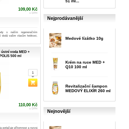
51 ml...
109,00 Kč
s DPH
Nejprodávanější
rody s naším regeneračním
rý dodá vašim vlasům hebkost,
Medové lízátko 10g
 ústní voda MED +
OLIS 500 ml
Krém na ruce MED +
Q10 100 ml
Revitalizační šampon
MEDOVÝ ELIXÍR 260 ml
110,00 Kč
s DPH
Nejnovější
a potlačuje přítomnost a rozvoj