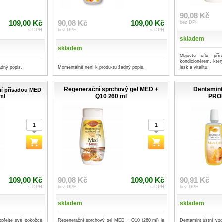
90,08 Kč
109,00 Kč
90,08 Kč
109,00 Kč
bez DPH
s DPH
bez DPH
s DPH
skladem
skladem
Objevte sílu pří
kondicionérem, kte
ádný popis.
Momentálně není k produktu žádný popis.
lesk a vitalitu.
Regenerační sprchový gel MED +
Dentamint
ní přísadou MED
ml
Q10 260 ml
PROP
109,00 Kč
90,08 Kč
109,00 Kč
90,91 Kč
s DPH
bez DPH
s DPH
bez DPH
skladem
skladem
opřejte své pokožce
Regenerační sprchový gel MED + Q10 (260 ml) je
Dentamint ústní vod