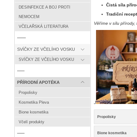
Čistá síla přír
DESINFEKCE A BOJ PROTI
Tradiční recep
NEMOCEM
Věříme v sílu přírody, 
VČELAŘSKÁ LITERATURA
-------
SVÍČKY ZE VČELÍHO VOSKU
SVÍČKY ZE VČELÍHO VOSKU
------
PŘÍRODNÍ APOTÉKA
Propolisky
Kosmetika Pleva
J
Bione kosmetika
Propolisky
Včelí produkty
------
Bione kosmetika