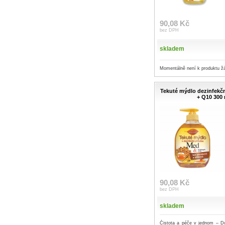
90,08 Kč
bez DPH
skladem
Momentálně není k produktu ž
Tekuté mýdlo dezinfekč
+ Q10 300 
90,08 Kč
bez DPH
skladem
Čistota a péče v jednom – D