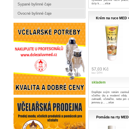
výsledek poctivé ruční práce
Sypané bylinné čaje
úcty k...
...více
Ovocné bylinné čaje
Krém na ruce MED +
57,03 Kč
bez DPH
skladem
Dopřejte svým rukám zaslouž
včelího úlu a moderní vědy.
zahradě, včelaříte, nebo jen 
jemnou p...
...více
Pomáda na rty MED 