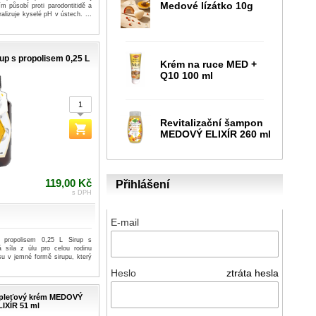
Medové lízátko 10g
m působí proti parodontitidě a
alizuje kyselé pH v ústech. ...
up s propolisem 0,25 L
Krém na ruce MED +
Q10 100 ml
Revitalizační šampon
MEDOVÝ ELIXÍR 260 ml
119,00 Kč
Přihlášení
s DPH
E-mail
s propolisem 0,25 L Sirup s
 síla z úlu pro celou rodinu
isu v jemné formě sirupu, který
Heslo
ztráta hesla
 pleťový krém MEDOVÝ
LIXÍR 51 ml