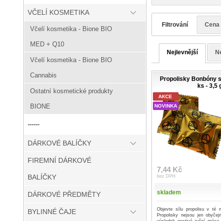
VČELÍ KOSMETIKA
Filtrování
Cena
Včelí kosmetika - Bione BIO
MED + Q10
Nejlevnější
Ne
Včelí kosmetika - Bione BIO
Cannabis
Propolisky Bonbóny s
ks - 3,5 
Ostatní kosmetické produkty
AKCE
BIONE
NOVINKA
------
DÁRKOVÉ BALÍČKY
FIREMNÍ DÁRKOVÉ
7,44 Kč
BALÍČKY
bez DPH
skladem
DÁRKOVÉ PŘEDMĚTY
Objevte sílu propolisu v té n
BYLINNÉ ČAJE
Propolisky nejsou jen obyče