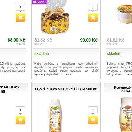
NOVINKA
88,00 Kč
81,82 Kč
99,00 Kč
81,82 Kč
s DPH
bez DPH
s DPH
bez DPH
skladem
skladem
,5 ml) je navržena
Naše bonbóny s propolisem jsou přírodním
Bylinná mast PRO
rty, poskytuje jim
doplňkem určeným k podpoře vašeho imunitního
přípravek určený k 
je vzácné bambucké
systému. Každé balení obsahuje 10 ručně
vyrobena z obnovit
vyráběných pastilek ...
...více
zdrojů a ne...
...víc
mpon MEDOVÝ
Regeneračn
Tělové mléko MEDOVÝ ELIXÍR 500 ml
 ml
KERATI