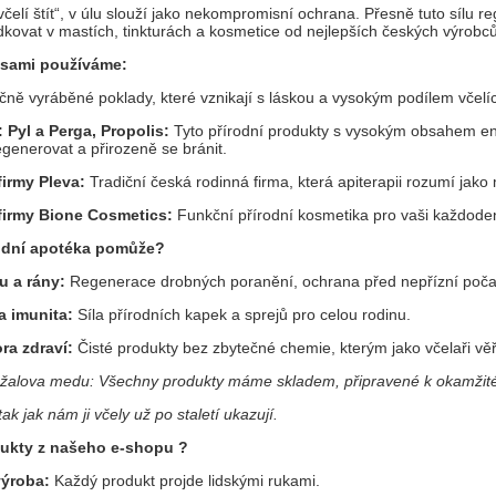
včelí štít“, v úlu slouží jako nekompromisní ochrana. Přesně tuto sílu 
ovat v mastích, tinkturách a kosmetice od nejlepších českých výrobců
o sami používáme:
ně vyráběné poklady, které vznikají s láskou a vysokým podílem včelí
: Pyl a Perga, Propolis:
Tyto přírodní produkty s vysokým obsahem e
egenerovat a přirozeně se bránit.
irmy Pleva:
Tradiční česká rodinná firma, která apiterapii rozumí jako
firmy Bione Cosmetics:
Funkční přírodní kosmetika pro vaši každoden
rodní apotéka pomůže?
u a rány:
Regenerace drobných poranění, ochrana před nepřízní poča
a imunita:
Síla přírodních kapek a sprejů pro celou rodinu.
ra zdraví:
Čisté produkty bez zbytečné chemie, kterým jako včelaři vě
ležalova medu: Všechny produkty máme skladem, připravené k okamžit
tak jak nám ji včely už po staletí ukazují.
ukty z našeho e-shopu ?
výroba:
Každý produkt projde lidskými rukami.