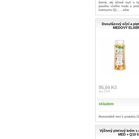
šetrné, ale účinné mytí s h
pravého včelího medu a prot
koenzymu Q1...
...více
Dvoufázový oční a ple
MEDOVÝ ELIXÍR
95,04 Kč
bez DPH
skladem
Momentálně není k produktu ž
Výživný pleťový krém s 
MED + Q10 5