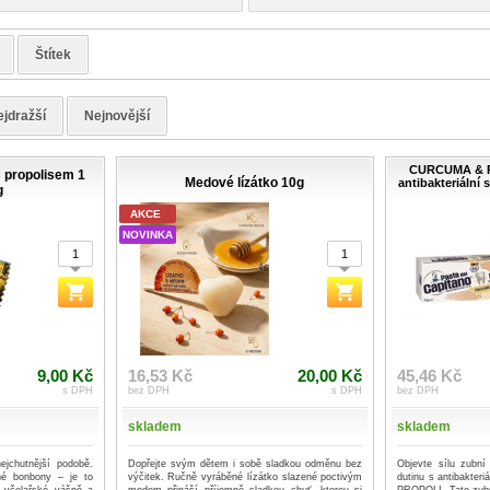
Štítek
jdražší
Nejnovější
CURCUMA & P
 propolisem 1
Medové lízátko 10g
antibakteriální
g
AKCE
NOVINKA
9,00 Kč
16,53 Kč
20,00 Kč
45,46 Kč
s DPH
bez DPH
s DPH
bez DPH
skladem
skladem
ejchutnější podobě.
Dopřejte svým dětem i sobě sladkou odměnu bez
Objevte sílu zubní
jné bonbony – je to
výčitek. Ručně vyráběné lízátko slazené poctivým
dutinu s antibakte