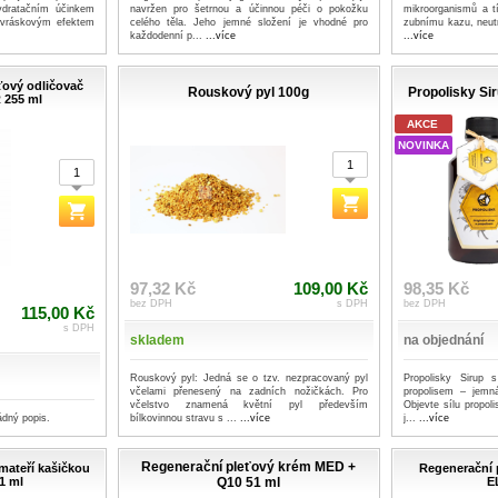
ydratačním účinkem
navržen pro šetrnou a účinnou péči o pokožku
mikroorganismů a tí
ivráskovým efektem
celého těla. Jeho jemné složení je vhodné pro
zubnímu kazu, neutr
každodenní p...
...více
...více
ťový odličovač
Rouskový pyl 100g
Propolisky Sir
 255 ml
AKCE
NOVINKA
97,32 Kč
109,00 Kč
98,35 Kč
bez DPH
s DPH
bez DPH
115,00 Kč
s DPH
skladem
na objednání
Rouskový pyl: Jedná se o tzv. nezpracovaný pyl
Propolisky Sirup 
včelami přenesený na zadních nožičkách. Pro
propolisem – jemná
včelstvo znamená květní pyl především
Objevte sílu propol
ádný popis.
bílkovinnou stravu s ...
...více
j...
...více
Regenerační pleťový krém MED +
mateří kašičkou
Regenerační
1 ml
Q10 51 ml
E