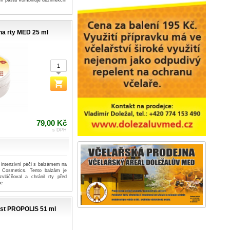
í pasta kombinuje dezinfekční
na rty MED 25 ml
79,00 Kč
s DPH
 intenzivní péči s balzámem na
 Cosmetics. Tento balzám je
vláčňoval a chránil rty před
ce
ast PROPOLIS 51 ml