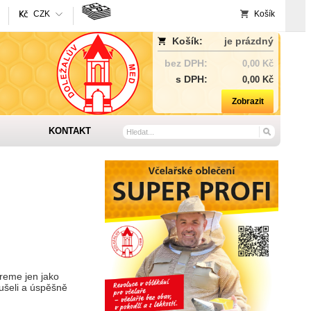
CZK
Košík
Košík:
je prázdný
bez DPH:
0,00 Kč
s DPH:
0,00 Kč
Zobrazit
KONTAKT
ereme jen jako
oušeli a úspěšně