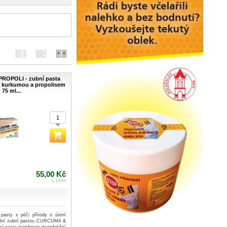
ROPOLI - zubní pasta
 s kurkumou a propolisem
75 ml...
55,00 Kč
s DPH
 pasty s péči přírody o ústní
riální zubní pastou CURCUMA &