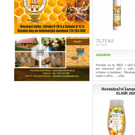
72,73 Kč
bez DPH
skladem
Pomáda na rty MED + Q10 (6
pro intenzivní péči o vaše 
ochranu a hydrataci. Obsahu
máslo s příro...
...více
Revitalizační ša
ELIXÍR 260