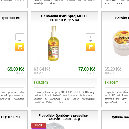
, včelařské vášně a
medem přináší příjemně sladkou chuť, kterou si
PROPOLI. Tato zubn
zamiluje...
...více
a och...
...více
Dentamint ústní sprej MED +
 Q10 100 ml
Balzám 
PROPOLIS 115 ml
69,00 Kč
63,64 Kč
77,00 Kč
65,29 Kč
s DPH
bez DPH
s DPH
bez DPH
skladem
skladem
enou péči se silou
Dentamint ústní sprej MED + PROPOLIS 115 ml je
Dopřejte svým rtům
 Ať už pracujete na
unikátní šesti bylinná ústní voda obohacená o
rty MED od Bione
chcete mít dokonale
karnitin a koenzym Q10, které optimalizují
navržen tak, aby z
buněčnou látko...
...více
vysoušením...
...ví
Propolisky Bonbóny s propolisem
+ Q10 11 ml
Bylinná m
celofán - 10 ks - 35 g
AKCE