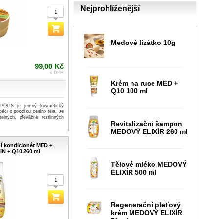
Nejprohlíženější
Medové lízátko 10g
99,00 Kč
s DPH
Krém na ruce MED +
Q10 100 ml
POLIS je jemný kosmetický
péči o pokožku celého těla. Je
elných, převážně rostlinných
Revitalizační šampon
e
MEDOVÝ ELIXÍR 260 ml
í kondicionér MED +
N + Q10 260 ml
Tělové mléko MEDOVÝ
ELIXÍR 500 ml
Regenerační pleťový
krém MEDOVÝ ELIXÍR