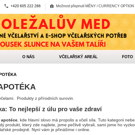
+420 605 222 286
Možnost přepnutí MĚNY / CURRENCY OPTION
O NÁS
VČELAŘSKÝ AREÁL
FOTO
APOTÉKA
 APOTÉKA
včelami. Produkty z přírodních surovin.
a: To nejlepší z úlu pro vaše zdraví
í apotéce
, kde hlavní slovo má propolis a včelí síla. Tuto kategorii neb
dý produkt, který zde najdete, jsme pečlivě vybrali, sami jsme ho vyzk
ařské prodejně. Nyní vám je přinášíme i online.