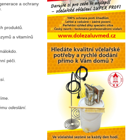
regenerace a ochrany
.
ch produktů.
nzymů a vitamínů
 málokdo.
ní péči.
sí.
říme.
ému odeslání.