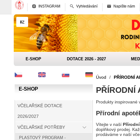
INSTAGRAM
Vyhledávání
Napište nám
E-SHOP
DOTACE 2026 - 2027
MED
Úvod
/
PŘÍRODNÍ 
PŘÍRODNÍ
E-SHOP
Produkty inspirované 
VČELAŘSKÉ DOTACE
Přírodní apoték
2026/2027
Vítejte v naší
Přírodn
VČELAŘSKÉ POTŘEBY
doplňkový prodej. Kaž
prodáváme v naší včel
PLASTOVÝ PROGRAM -