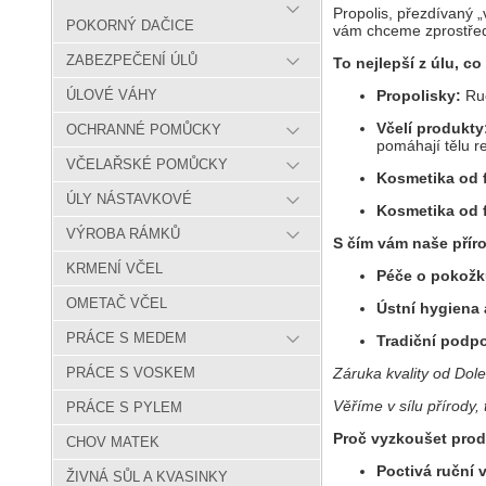
Propolis, přezdívaný „
POKORNÝ DAČICE
vám chceme zprostředk
ZABEZPEČENÍ ÚLŮ
To nejlepší z úlu, c
ÚLOVÉ VÁHY
Propolisky:
Ruč
Včelí produkty
OCHRANNÉ POMŮCKY
pomáhají tělu r
VČELAŘSKÉ POMŮCKY
Kosmetika od f
ÚLY NÁSTAVKOVÉ
Kosmetika od 
VÝROBA RÁMKŮ
S čím vám naše pří
KRMENÍ VČEL
Péče o pokožk
OMETAČ VČEL
Ústní hygiena 
PRÁCE S MEDEM
Tradiční podpo
PRÁCE S VOSKEM
Záruka kvality od Do
Věříme v sílu přírody, 
PRÁCE S PYLEM
Proč vyzkoušet prod
CHOV MATEK
Poctivá ruční 
ŽIVNÁ SŮL A KVASINKY