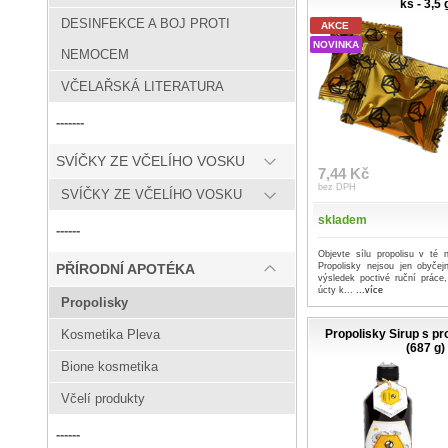
ks - 3,5 
DESINFEKCE A BOJ PROTI
AKCE
NOVINKA
NEMOCEM
VČELAŘSKÁ LITERATURA
-------
SVÍČKY ZE VČELÍHO VOSKU
7,44 Kč
bez DPH
SVÍČKY ZE VČELÍHO VOSKU
skladem
------
Objevte sílu propolisu v té n
Propolisky nejsou jen obyče
PŘÍRODNÍ APOTÉKA
výsledek poctivé ruční práce
úcty k...
...více
Propolisky
Propolisky Sirup s pr
Kosmetika Pleva
(687 g)
Bione kosmetika
Včelí produkty
------