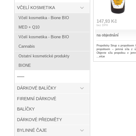
VČELÍ KOSMETIKA
Včelí kosmetika - Bione BIO
147,93 Kč
bez DPH
MED + Q10
na objednání
Včelí kosmetika - Bione BIO
Propolisky Sirup s propolisem 
Cannabis
propolisem – jemná síla z ú
Objevte sílu propolisu v jemn
Ostatní kosmetické produkty
...více
BIONE
------
DÁRKOVÉ BALÍČKY
FIREMNÍ DÁRKOVÉ
BALÍČKY
DÁRKOVÉ PŘEDMĚTY
BYLINNÉ ČAJE