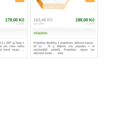
179,00 Kč
164,46 Kč
199,00 Kč
s DPH
bez DPH
s DPH
skladem
0,5 L (687 g) Sirup s
Propolisky Bonbóny s propolisem dárková kazeta -
lu pro celou rodinu
20 ks - 70 g Objevte sílu propolisu v té
é formě sirupu, ...
nejchutnější podobě. Propolisky nejsou jen
obyčejné bonbo...
...více