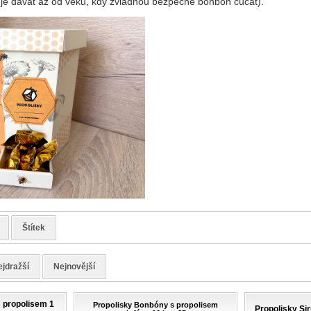
im je dávat až od věku, kdy zvládnou bezpečně bonbon cucat).
Štítek
jdražší
Nejnovější
 propolisem 1
Propolisky Bonbóny s propolisem
Propolisky Sir