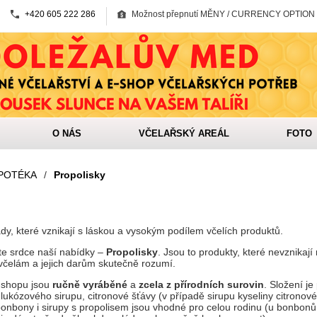
+420 605 222 286
Možnost přepnutí MĚNY / CURRENCY OPTION
O NÁS
VČELAŘSKÝ AREÁL
FOTO
APOTÉKA
/
Propolisky
y, které vznikají s láskou a vysokým podílem včelích produktů.
ete srdce naší nabídky –
Propolisky
. Jsou to produkty, které nevznikají
 včelám a jejich darům skutečně rozumí.
-shopu jsou
ručně vyráběné
a
zcela z přírodních surovin
. Složení je
lukózového sirupu, citronové šťávy (v případě sirupu kyseliny citronové
onbony i sirupy s propolisem jsou vhodné pro celou rodinu (u bonbon