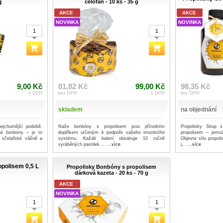
g
celofán - 10 ks - 35 g
AKCE
AKCE
NOVINKA
NOVINKA
9,00 Kč
81,82 Kč
99,00 Kč
98,35 Kč
s DPH
bez DPH
s DPH
bez DPH
skladem
na objednání
ejchutnější podobě.
Naše bonbóny s propolisem jsou přírodním
Propolisky Sirup 
jné bonbony – je to
doplňkem určeným k podpoře vašeho imunitního
propolisem – jemná
, včelařské vášně a
systému. Každé balení obsahuje 10 ručně
Objevte sílu propol
vyráběných pastilek ...
...více
j...
...více
opolisem 0,5 L
Propolisky Bonbóny s propolisem
dárková kazeta - 20 ks - 70 g
AKCE
NOVINKA