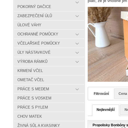
platí, že je vhodné j
POKORNÝ DAČICE
ZABEZPEČENÍ ÚLŮ
ÚLOVÉ VÁHY
OCHRANNÉ POMŮCKY
VČELAŘSKÉ POMŮCKY
ÚLY NÁSTAVKOVÉ
VÝROBA RÁMKŮ
KRMENÍ VČEL
OMETAČ VČEL
PRÁCE S MEDEM
Filtrování
Cena
PRÁCE S VOSKEM
PRÁCE S PYLEM
Nejlevnější
Ne
CHOV MATEK
Propolisky Bonbóny s
ŽIVNÁ SŮL A KVASINKY