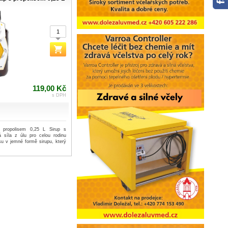
119,00 Kč
s DPH
s propolisem 0,25 L Sirup s
 síla z úlu pro celou rodinu
isu v jemné formě sirupu, který