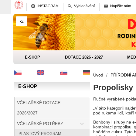
INSTAGRAM
Vyhledávání
Napište nám
E-SHOP
DOTACE 2026 - 2027
MED
Úvod
/
PŘÍRODNÍ 
Propolisky
E-SHOP
Ručně vyráběné poklad
VČELAŘSKÉ DOTACE
„V této kategorii najd
pod rukama lidí, kteří
2026/2027
Bonbony i sirupy na e
VČELAŘSKÉ POTŘEBY
kombinaci propolisu, g
hnědého cukru. Tyto b
PLASTOVÝ PROGRAM -