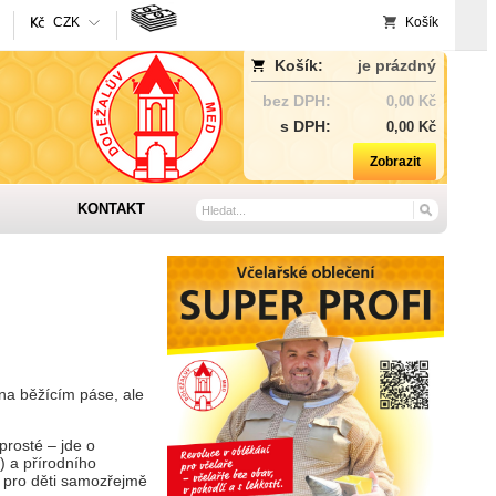
CZK
Košík
Košík:
je prázdný
bez DPH:
0,00 Kč
s DPH:
0,00 Kč
Zobrazit
KONTAKT
 na běžícím páse, ale
 prosté – jde o
) a přírodního
ů pro děti samozřejmě