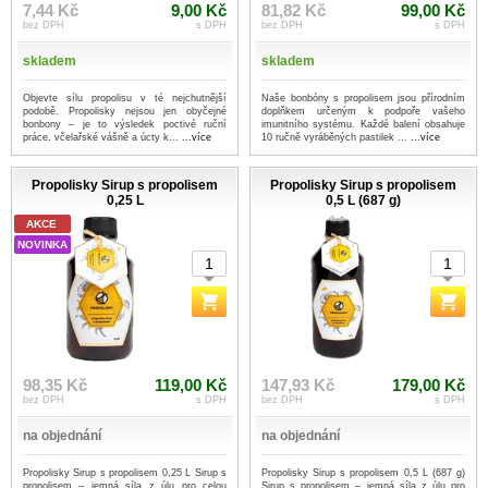
7,44 Kč
9,00 Kč
81,82 Kč
99,00 Kč
bez DPH
s DPH
bez DPH
s DPH
skladem
skladem
Objevte sílu propolisu v té nejchutnější
Naše bonbóny s propolisem jsou přírodním
podobě. Propolisky nejsou jen obyčejné
doplňkem určeným k podpoře vašeho
bonbony – je to výsledek poctivé ruční
imunitního systému. Každé balení obsahuje
práce, včelařské vášně a úcty k...
...více
10 ručně vyráběných pastilek ...
...více
Propolisky Sirup s propolisem
Propolisky Sirup s propolisem
0,25 L
0,5 L (687 g)
AKCE
NOVINKA
98,35 Kč
119,00 Kč
147,93 Kč
179,00 Kč
bez DPH
s DPH
bez DPH
s DPH
na objednání
na objednání
Propolisky Sirup s propolisem 0,25 L Sirup s
Propolisky Sirup s propolisem 0,5 L (687 g)
propolisem – jemná síla z úlu pro celou
Sirup s propolisem – jemná síla z úlu pro