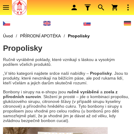
Úvod
/
PŘÍRODNÍ APOTÉKA
/
Propolisky
Propolisky
Ručně vyráběné poklady, které vznikají s láskou a vysokým
podílem včelích produktů.
„V této kategorii najdete srdce naší nabídky –
Propolisky
. Jsou to
produkty, které nevznikají na běžícím páse, ale pod rukama lidí,
kteří včelám a jejich darům skutečně rozumí.
Bonbony i sirupy na e-shopu jsou
ručně vyráběné
a
zcela z
přírodních surovin
. Složení je prosté – jde o kombinaci propolisu,
glukózového sirupu, citronové šťávy (v případě sirupu kyseliny
citronové) a přírodního hnědého cukru. Tyto bonbony i sirupy s
propolisem jsou vhodné pro celou rodinu (u bonbonů pro děti
samozřejmě platí, že je vhodné jim je dávat až od věku, kdy
zvládnou bezpečně bonbon cucat).