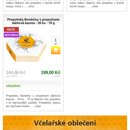
rodinu Objevte sílu propolisu v jemné formě
celou rodinu Objevte sílu propolisu v jemné
sirupu, který j...
...více
formě sirupu, ...
...více
Propolisky Bonbóny s propolisem
dárková kazeta - 20 ks - 70 g
AKCE
NOVINKA
164,46 Kč
199,00 Kč
bez DPH
s DPH
skladem
Propolisky Bonbóny s propolisem dárková
kazeta - 20 ks - 70 g Objevte sílu propolisu
v té nejchutnější podobě. Propolisky nejsou
jen obyčejné bonbo...
...více