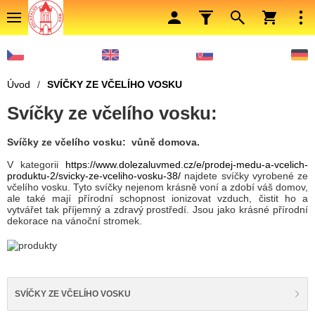
Úvod
/
SVÍČKY ZE VČELÍHO VOSKU
Svíčky ze včelího vosku:
Svíčky ze včelího vosku: vůně domova.
V kategorii
https://www.dolezaluvmed.cz/e/prodej-medu-a-vcelich-
produktu-2/svicky-ze-vceliho-vosku-38/
najdete svíčky vyrobené ze
včelího vosku. Tyto svíčky nejenom krásně voní a zdobí váš domov,
ale také mají přírodní schopnost ionizovat vzduch, čistit ho a
vytvářet tak příjemný a zdravý prostředí. Jsou jako krásné přírodní
dekorace na vánoční stromek.
SVÍČKY ZE VČELÍHO VOSKU