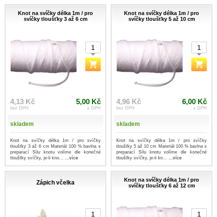
Knot na svíčky délka 1m / pro
Knot na svíčky délka 1m / pro
svíčky tloušťky 3 až 6 cm
svíčky tloušťky 5 až 10 cm
4,13 Kč
5,00 Kč
4,96 Kč
6,00 Kč
bez DPH
s DPH
bez DPH
s DPH
skladem
skladem
Knot na svíčky délka 1m / pro svíčky
Knot na svíčky délka 1m / pro svíčky
tloušťky 3 až 6 cm Materiál 100 % bavlna s
tloušťky 5 až 10 cm Materiál 100 % bavlna s
preparací Sílu knotu volíme dle konečné
preparací Sílu knotu volíme dle konečné
tloušťky svíčky, je-li kno...
...více
tloušťky svíčky, je-li kn...
...více
Knot na svíčky délka 1m / pro
Zápich včelka
svíčky tloušťky 6 až 12 cm