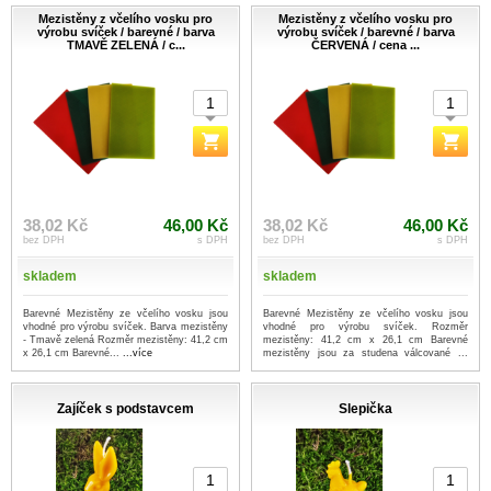
Mezistěny z včelího vosku pro
Mezistěny z včelího vosku pro
výrobu svíček / barevné / barva
výrobu svíček / barevné / barva
TMAVĚ ZELENÁ / c...
ČERVENÁ / cena ...
38,02 Kč
46,00 Kč
38,02 Kč
46,00 Kč
bez DPH
s DPH
bez DPH
s DPH
skladem
skladem
Barevné Mezistěny ze včelího vosku jsou
Barevné Mezistěny ze včelího vosku jsou
vhodné pro výrobu svíček. Barva mezistěny
vhodné pro výrobu svíček. Rozměr
- Tmavě zelená Rozměr mezistěny: 41,2 cm
mezistěny: 41,2 cm x 26,1 cm Barevné
x 26,1 cm Barevné...
...více
mezistěny jsou za studena válcované ...
...více
Zajíček s podstavcem
Slepička