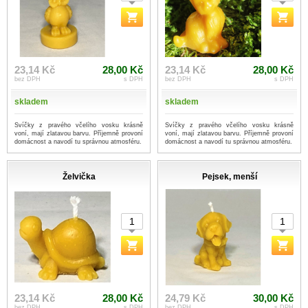
23,14 Kč
28,00 Kč
23,14 Kč
28,00 Kč
bez DPH
s DPH
bez DPH
s DPH
skladem
skladem
Svíčky z pravého včelího vosku krásně
Svíčky z pravého včelího vosku krásně
voní, mají zlatavou barvu. Příjemně provoní
voní, mají zlatavou barvu. Příjemně provoní
domácnost a navodí tu správnou atmosféru.
domácnost a navodí tu správnou atmosféru.
Želvička
Pejsek, menší
23,14 Kč
28,00 Kč
24,79 Kč
30,00 Kč
bez DPH
s DPH
bez DPH
s DPH