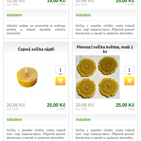
12,40 Kč
15,00 Kč
20,66 Kč
25,00 Kč
bez DPH
s DPH
bez DPH
s DPH
skladem
skladem
Vánoční ozdoby na stromeček je možnost
Svíčky z pravého včelího vosku krásně
pověsit a krásné dozdobit vánoční
voní, mají zlatavou barvu. Příjemně provoní
stromeček.
domácnost a navodí tu správnou atmosféru.
Plovoucí svíčka květina, malá 1
Čajová svíčka náplň
ks
20,66 Kč
25,00 Kč
20,66 Kč
25,00 Kč
bez DPH
s DPH
bez DPH
s DPH
skladem
skladem
Svíčky z pravého včelího vosku krásně
Svíčky z pravého včelího vosku krásně
voní, mají zlatavou barvu. Příjemně provoní
voní, mají zlatavou barvu. Příjemně provoní
domácnost a navodí tu správnou atmosféru.
domácnost a navodí tu správnou atmosféru.