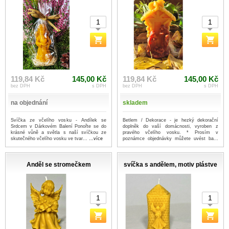
119,84 Kč
145,00 Kč
119,84 Kč
145,00 Kč
bez DPH
s DPH
bez DPH
s DPH
na objednání
skladem
Svíčka ze včelího vosku - Andílek se
Betlem / Dekorace - je hezký dekorační
Srdcem v Dárkovém Balení Ponořte se do
doplněk do vaší domácnosti, vyroben z
krásné vůně a světla s naší svíčkou ze
pravého včelího vosku. * Prosím v
skutečného včelího vosku ve tvar...
...více
poznámce objednávky můžete uvést ba...
...více
Anděl se stromečkem
svíčka s andělem, motiv plástve