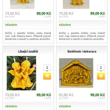
73,55 Kč
89,00 Kč
73,55 Kč
89,00 Kč
bez DPH
s DPH
bez DPH
s DPH
skladem
skladem
Svíčky z pravého včelího vosku krásně
Svíčky z pravého včelího vosku krásně
voní, mají zlatavou barvu. Příjemně provoní
voní, mají zlatavou barvu. Příjemně provoní
domácnost a navodí tu správnou atmosféru.
domácnost a navodí tu správnou atmosféru.
Líbající andělé
Betlémek / dekorace
73,55 Kč
89,00 Kč
81,82 Kč
99,00 Kč
bez DPH
s DPH
bez DPH
s DPH
skladem
skladem