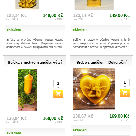
123,14 Kč
149,00 Kč
123,14 Kč
149,00 Kč
bez DPH
s DPH
bez DPH
s DPH
skladem
skladem
Svíčky z pravého včelího vosku krásně
Svíčky z pravého včelího vosku krásně
voní, mají zlatavou barvu. Příjemně provoní
voní, mají zlatavou barvu. Příjemně provoní
domácnost a navodí tu správnou atmosféru.
domácnost a navodí tu správnou atmosféru.
Svíčka s motivem anděla, větší
Srdce s andělem / Dekorační
139,67 Kč
169,00 Kč
138,84 Kč
168,00 Kč
bez DPH
s DPH
bez DPH
s DPH
skladem
skladem