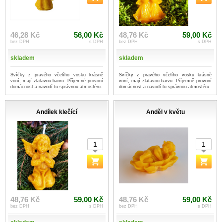
46,28 Kč
56,00 Kč
48,76 Kč
59,00 Kč
bez DPH
s DPH
bez DPH
s DPH
skladem
skladem
Svíčky z pravého včelího vosku krásně
Svíčky z pravého včelího vosku krásně
voní, mají zlatavou barvu. Příjemně provoní
voní, mají zlatavou barvu. Příjemně provoní
domácnost a navodí tu správnou atmosféru.
domácnost a navodí tu správnou atmosféru.
Andílek klečící
Anděl v květu
48,76 Kč
59,00 Kč
48,76 Kč
59,00 Kč
bez DPH
s DPH
bez DPH
s DPH