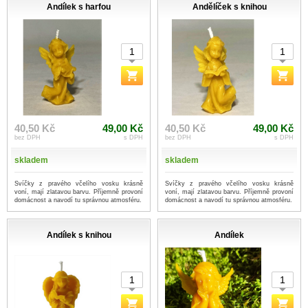
Andílek s harfou
Andělíček s knihou
40,50 Kč
49,00 Kč
40,50 Kč
49,00 Kč
bez DPH
s DPH
bez DPH
s DPH
skladem
skladem
Svíčky z pravého včelího vosku krásně
Svíčky z pravého včelího vosku krásně
voní, mají zlatavou barvu. Příjemně provoní
voní, mají zlatavou barvu. Příjemně provoní
domácnost a navodí tu správnou atmosféru.
domácnost a navodí tu správnou atmosféru.
Andílek s knihou
Andílek