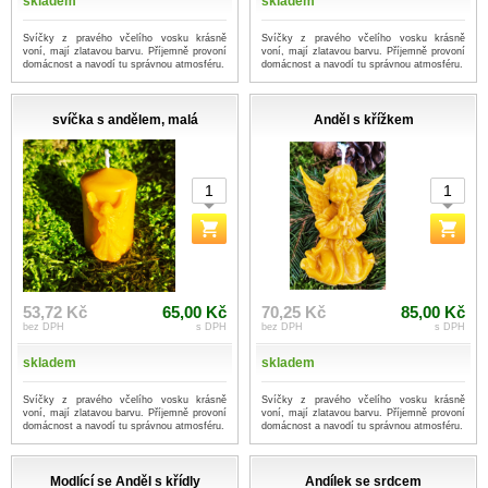
skladem
skladem
Svíčky z pravého včelího vosku krásně
Svíčky z pravého včelího vosku krásně
voní, mají zlatavou barvu. Příjemně provoní
voní, mají zlatavou barvu. Příjemně provoní
domácnost a navodí tu správnou atmosféru.
domácnost a navodí tu správnou atmosféru.
svíčka s andělem, malá
Anděl s křížkem
53,72 Kč
65,00 Kč
70,25 Kč
85,00 Kč
bez DPH
s DPH
bez DPH
s DPH
skladem
skladem
Svíčky z pravého včelího vosku krásně
Svíčky z pravého včelího vosku krásně
voní, mají zlatavou barvu. Příjemně provoní
voní, mají zlatavou barvu. Příjemně provoní
domácnost a navodí tu správnou atmosféru.
domácnost a navodí tu správnou atmosféru.
Modlící se Anděl s křídly
Andílek se srdcem