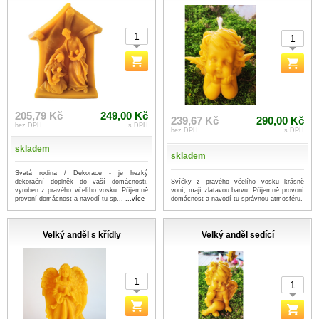
205,79 Kč
249,00 Kč
239,67 Kč
290,00 Kč
bez DPH
s DPH
bez DPH
s DPH
skladem
skladem
Svatá rodina / Dekorace - je hezký
Svíčky z pravého včelího vosku krásně
dekorační doplněk do vaší domácnosti,
voní, mají zlatavou barvu. Příjemně provoní
vyroben z pravého včelího vosku. Příjemně
domácnost a navodí tu správnou atmosféru.
provoní domácnost a navodí tu sp...
...více
Velký anděl s křídly
Velký anděl sedící