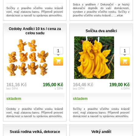
Srdce s andělem / Dekorační - je hezký
Svíčky z pravého včelího vosku krásně
dekorační doplněk do vaší domácnosti,
voní, mají zlatavou barvu. Příjemně provoní
vyroben z pravého včelího vosku. Svíčky z
domácnost a navodí tu správnou atmosféru.
pravého včelího vosku krásně...
...více
Ozdoby Andílci 10 ks / cena za
Svíčka dva andílci
celou sadu
161,16 Kč
195,00 Kč
164,46 Kč
199,00 Kč
bez DPH
s DPH
bez DPH
s DPH
skladem
skladem
Ozdoby z pravého včelího vosku krásně
Svíčky z pravého včelího vosku krásně
voní, mají zlatavou barvu. Příjemně provoní
voní, mají zlatavou barvu. Příjemně provoní
domácnost a navodí tu správnou atmosféru.
domácnost a navodí tu správnou atmosféru.
Svatá rodina velká, dekorace
Velký anděl