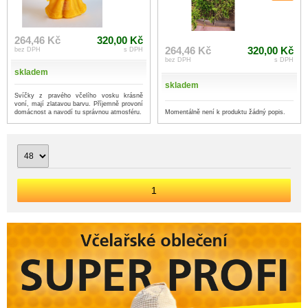
264,46 Kč
320,00 Kč
264,46 Kč
320,00 Kč
bez DPH
s DPH
bez DPH
s DPH
skladem
skladem
Svíčky z pravého včelího vosku krásně
voní, mají zlatavou barvu. Příjemně provoní
Momentálně není k produktu žádný popis.
domácnost a navodí tu správnou atmosféru.
1