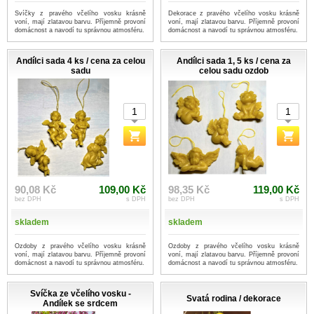
Svíčky z pravého včelího vosku krásně
Dekorace z pravého včelího vosku krásně
voní, mají zlatavou barvu. Příjemně provoní
voní, mají zlatavou barvu. Příjemně provoní
domácnost a navodí tu správnou atmosféru.
domácnost a navodí tu správnou atmosféru.
Andílci sada 4 ks / cena za celou
Andílci sada 1, 5 ks / cena za
sadu
celou sadu ozdob
90,08 Kč
109,00 Kč
98,35 Kč
119,00 Kč
bez DPH
s DPH
bez DPH
s DPH
skladem
skladem
Ozdoby z pravého včelího vosku krásně
Ozdoby z pravého včelího vosku krásně
voní, mají zlatavou barvu. Příjemně provoní
voní, mají zlatavou barvu. Příjemně provoní
domácnost a navodí tu správnou atmosféru.
domácnost a navodí tu správnou atmosféru.
Svíčka ze včelího vosku -
Svatá rodina / dekorace
Andílek se srdcem