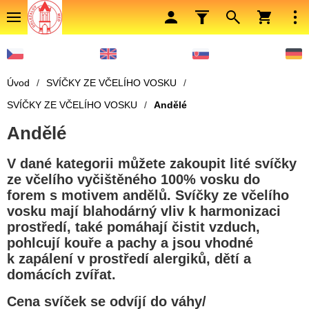
Úvod
/
SVÍČKY ZE VČELÍHO VOSKU
/
SVÍČKY ZE VČELÍHO VOSKU
/
Andělé
Andělé
V dané kategorii můžete zakoupit lité svíčky
ze včelího vyčištěného 100% vosku do
forem s motivem andělů. Svíčky ze včelího
vosku mají blahodárný vliv k harmonizaci
prostředí, také pomáhají čistit vzduch,
pohlcují kouře a pachy a jsou vhodné
k zapálení v prostředí alergiků, dětí a
domácích zvířat.
Cena svíček se odvíjí do váhy/