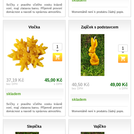
skladem
Svíčky z pravého včelího vosku krásně
voní, mají zlatavou barvu. Příjemně provoní
Momentálně není k produktu žádný popis.
domácnost a navodí tu správnou atmosféru.
Vločka
Zajíček s podstavcem
37,19 Kč
45,00 Kč
40,50 Kč
49,00 Kč
bez DPH
s DPH
bez DPH
s DPH
skladem
skladem
Svíčky z pravého včelího vosku krásně
voní, mají zlatavou barvu. Příjemně provoní
Momentálně není k produktu žádný popis.
domácnost a navodí tu správnou atmosféru.
Slepička
Vajíčko