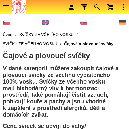
Úvod
/
SVÍČKY ZE VČELÍHO VOSKU
/
SVÍČKY ZE VČELÍHO VOSKU
/
Čajové a plovoucí svíčky
Čajové a plovoucí svíčky
V dané kategorii můžete zakoupit čajové a
plovoucí svíčky ze včelího vyčištěného
100% vosku. Svíčky ze včelího vosku
mají blahodárný vliv k harmonizaci
prostředí, také pomáhají čistit vzduch,
pohlcují kouře a pachy a jsou vhodné
k zapálení v prostředí alergiků, dětí a
domácích zvířat.
Cena svíček se odvíjí do váhy/