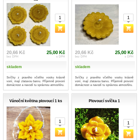
20,66 Kč
25,00 Kč
20,66 Kč
25,00 Kč
bez DPH
s DPH
bez DPH
s DPH
skladem
skladem
Svíčky z pravého včelího vosku krásně
Svíčky z pravého včelího vosku krásně
voní, mají zlatavou barvu. Příjemně provoní
voní, mají zlatavou barvu. Příjemně provoní
domácnost a navodí tu správnou atmosféru.
domácnost a navodí tu správnou atmosféru.
Vánoční květina plovoucí 1 ks
Plovoucí svíčka 1