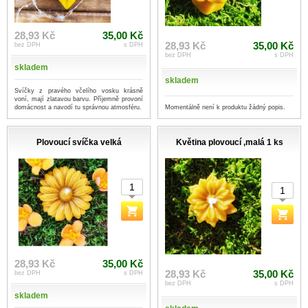
28,93 Kč
35,00 Kč
28,93 Kč
35,00 Kč
bez DPH
s DPH
bez DPH
s DPH
skladem
skladem
Svíčky z pravého včelího vosku krásně
voní, mají zlatavou barvu. Příjemně provoní
Momentálně není k produktu žádný popis.
domácnost a navodí tu správnou atmosféru.
Plovoucí svíčka velká
Květina plovoucí ,malá 1 ks
28,93 Kč
35,00 Kč
28,93 Kč
35,00 Kč
bez DPH
s DPH
bez DPH
s DPH
skladem