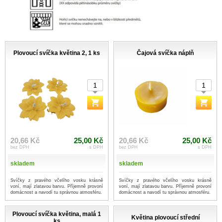
Plovoucí svíčka květina 2, 1 ks
Čajová svíčka náplň
20,66 Kč
25,00 Kč
20,66 Kč
25,00 Kč
bez DPH
s DPH
bez DPH
s DPH
skladem
skladem
Svíčky z pravého včelího vosku krásně
Svíčky z pravého včelího vosku krásně
voní, mají zlatavou barvu. Příjemně provoní
voní, mají zlatavou barvu. Příjemně provoní
domácnost a navodí tu správnou atmosféru.
domácnost a navodí tu správnou atmosféru.
Plovoucí svíčka květina, malá 1
Květina plovoucí střední
ks