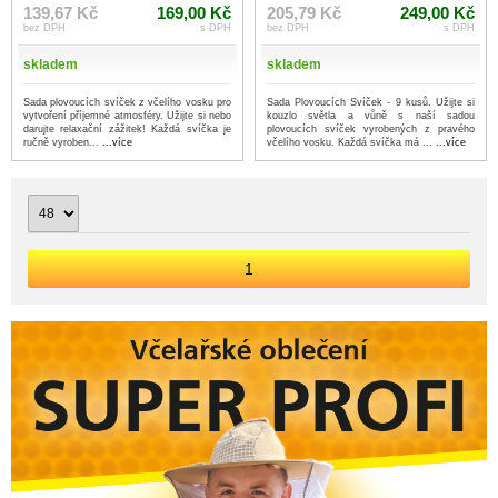
139,67 Kč
169,00 Kč
205,79 Kč
249,00 Kč
bez DPH
s DPH
bez DPH
s DPH
skladem
skladem
Sada plovoucích svíček z včelího vosku pro
Sada Plovoucích Svíček - 9 kusů. Užijte si
vytvoření příjemné atmosféry. Užijte si nebo
kouzlo světla a vůně s naší sadou
darujte relaxační zážitek! Každá svíčka je
plovoucích svíček vyrobených z pravého
ručně vyroben...
...více
včelího vosku. Každá svíčka má ...
...více
1