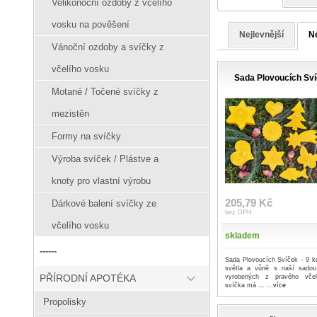
Velikonoční ozdoby z včelího
vosku na pověšení
Nejlevnější
Ne
Vánoční ozdoby a svíčky z
včelího vosku
Sada Plovoucích Sví
Motané / Točené svíčky z
mezistěn
Formy na svíčky
Výroba svíček / Plástve a
knoty pro vlastní výrobu
205,79 Kč
Dárkové balení svíčky ze
bez DPH
včelího vosku
skladem
------
Sada Plovoucích Svíček - 9 ku
světla a vůně s naší sadou
PŘÍRODNÍ APOTÉKA
vyrobených z pravého vče
svíčka má ...
...více
Propolisky