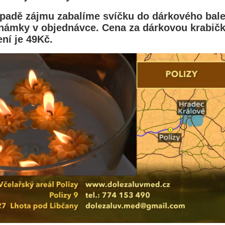
padě zájmu zabalíme svíčku do dárkového balen
námky v objednávce. Cena za dárkovou krabičk
ní je 49Kč.