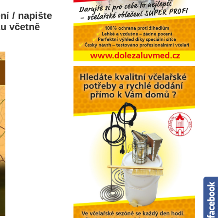
í / napište
u včetně