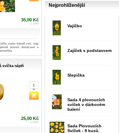
Nejprohlíženější
35,00 Kč
s DPH
Vajíčko
čelího vosku krásně voní, mají
říjemně provoní domácnost a
Zajíček s podstavcem
atmosféru.
á svíčka náplň
Slepička
Sada 4 plovoucích
svíček v dárkovém
balení
25,00 Kč
s DPH
Sada Plovoucích
Svíček - 9 kusů.