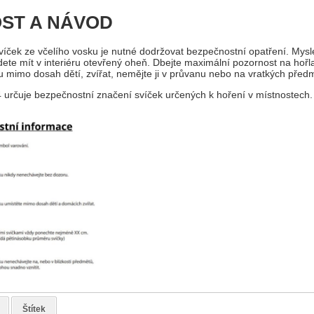
ST A NÁVOD
svíček ze včelího vosku je nutné dodržovat bezpečnostní opatření. Mysl
dete mít v interiéru otevřený oheň. Dbejte maximální pozornost na hořla
ku mimo dosah dětí, zvířat, nemějte ji v průvanu nebo na vratkých před
rčuje bezpečnostní značení svíček určených k hoření v místnostech.
Štítek