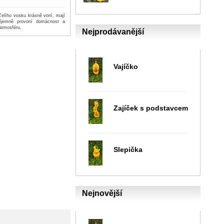
čelího vosku krásně voní, mají
říjemně provoní domácnost a
atmosféru.
Nejprodávanější
Vajíčko
Zajíček s podstavcem
Slepička
Nejnovější