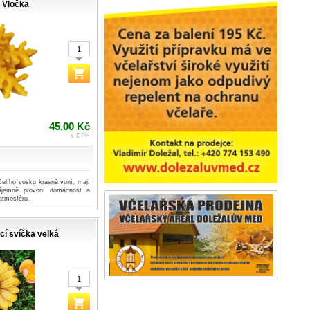
Vločka
45,00 Kč
s DPH
čelího vosku krásně voní, mají
říjemně provoní domácnost a
atmosféru.
cí svíčka velká