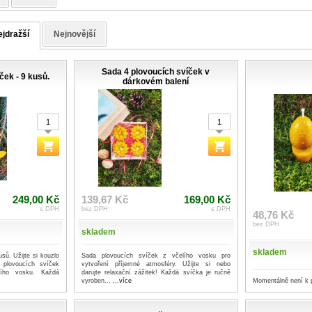
jdražší
Nejnovější
Sada 4 plovoucích svíček v
ček - 9 kusů.
dárkovém balení
249,00 Kč
139,67 Kč
169,00 Kč
s DPH
bez DPH
s DPH
48,76 Kč
bez DPH
skladem
skladem
sů. Užijte si kouzlo
Sada plovoucích svíček z včelího vosku pro
 plovoucích svíček
vytvoření příjemné atmosféry. Užijte si nebo
lího vosku. Každá
darujte relaxační zážitek! Každá svíčka je ručně
Momentálně není k 
vyroben...
...více