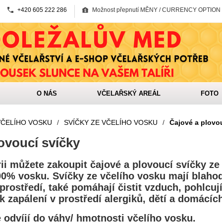
+420 605 222 286
Možnost přepnutí MĚNY / CURRENCY OPTION
O NÁS
VČELAŘSKÝ AREÁL
FOTO
VČELÍHO VOSKU
/
SVÍČKY ZE VČELÍHO VOSKU
/
Čajové a plovo
ovoucí svíčky
ii můžete zakoupit čajové a plovoucí svíčky ze
0% vosku. Svíčky ze včelího vosku mají blahod
prostředí, také pomáhají čistit vzduch, pohlcuj
k zapálení v prostředí alergiků, dětí a domácích
 odvíjí do váhy/ hmotnosti včelího vosku.