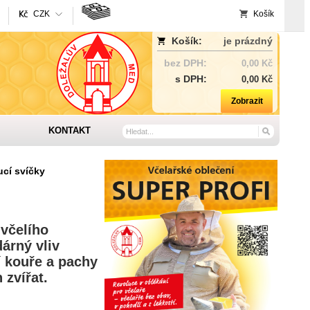
CZK
Košík
Košík:
je prázdný
bez DPH:
0,00 Kč
s DPH:
0,00 Kč
Zobrazit
KONTAKT
ucí svíčky
 včelího
árný vliv
í kouře a pachy
 zvířat.