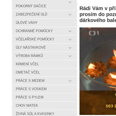
POKORNÝ DAČICE
Rádi Vám v pří
prosím do poz
ZABEZPEČENÍ ÚLŮ
dárkového bale
ÚLOVÉ VÁHY
OCHRANNÉ POMŮCKY
VČELAŘSKÉ POMŮCKY
ÚLY NÁSTAVKOVÉ
VÝROBA RÁMKŮ
KRMENÍ VČEL
OMETAČ VČEL
PRÁCE S MEDEM
PRÁCE S VOSKEM
PRÁCE S PYLEM
CHOV MATEK
ŽIVNÁ SŮL A KVASINKY