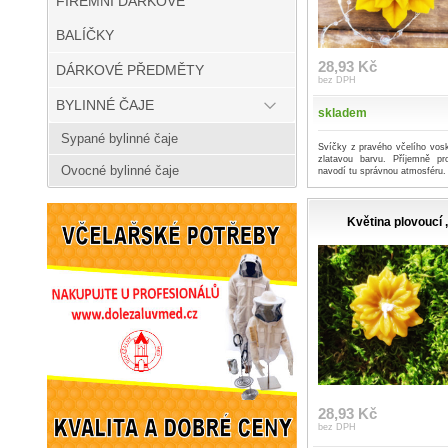
FIREMNÍ DÁRKOVÉ
BALÍČKY
28,93 Kč
DÁRKOVÉ PŘEDMĚTY
bez DPH
BYLINNÉ ČAJE
skladem
Sypané bylinné čaje
Svíčky z pravého včelího vosk
zlatavou barvu. Příjemně p
Ovocné bylinné čaje
navodí tu správnou atmosféru.
Květina plovoucí 
28,93 Kč
bez DPH