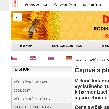
INSTAGRAM
Vyhledávání
Napište nám
E-SHOP
DOTACE 2026 - 2027
MED
Úvod
/
SVÍČKY ZE 
Čajové a pl
E-SHOP
V dané kategor
VČELAŘSKÉ DOTACE
vyčištěného 10
2026/2027
k harmonizaci 
a jsou vhodné 
VČELAŘSKÉ POTŘEBY
Cena svíček se
PLASTOVÝ PROGRAM -