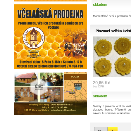
skladem
Momentálně není k produktu ž
Plovoucí svíčka květ
20,66 Kč
bez DPH
skladem
Svíčky z pravého včelího vosk
zlatavou barvu. Příjemně p
navodí tu správnou atmosféru.