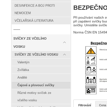
DESINFEKCE A BOJ PROTI
BEZPEČNO
NEMOCEM
Při používání našich 
VČELAŘSKÁ LITERATURA
při zapálení svíčky bu
svíčky. Umistěte svíč
-------
Norma ČSN EN 15494 u
SVÍČKY ZE VČELÍHO
VOSKU
SVÍČKY ZE VČELÍHO VOSKU
Valentýn
Zvířátka
Andělé
Čajové a plovoucí svíčky
Různé motivy svíček ze
včelího vosku
Filtrování
Cena