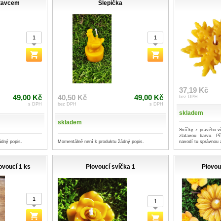
stavcem
Slepička
37,19 Kč
49,00 Kč
40,50 Kč
49,00 Kč
bez DPH
s DPH
bez DPH
s DPH
skladem
skladem
Svíčky z pravého v
zlatavou barvu. P
ádný popis.
Momentálně není k produktu žádný popis.
navodí tu správnou 
ovoucí 1 ks
Plovoucí svíčka 1
Plovou