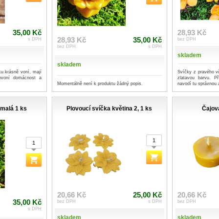
35,00 Kč
28,93 Kč
28,93 Kč
35,00 Kč
s DPH
bez DPH
bez DPH
s DPH
skladem
skladem
u krásně voní, mají
Svíčky z pravého v
rovoní domácnost a
zlatavou barvu. P
Momentálně není k produktu žádný popis.
navodí tu správnou 
,malá 1 ks
Plovoucí svíčka květina 2, 1 ks
Čajov
20,66 Kč
25,00 Kč
20,66 Kč
35,00 Kč
bez DPH
s DPH
bez DPH
s DPH
skladem
skladem