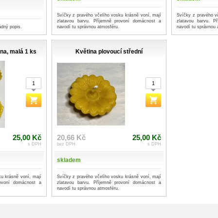
Svíčky z pravého včelího vosku krásně voní, mají
Svíčky z pravého v
zlatavou barvu. Příjemně provoní domácnost a
zlatavou barvu. P
ádný popis.
navodí tu správnou atmosféru.
navodí tu správnou 
ina, malá 1 ks
Květina plovoucí střední
25,00 Kč
20,66 Kč
25,00 Kč
s DPH
bez DPH
s DPH
skladem
u krásně voní, mají
Svíčky z pravého včelího vosku krásně voní, mají
rovoní domácnost a
zlatavou barvu. Příjemně provoní domácnost a
navodí tu správnou atmosféru.