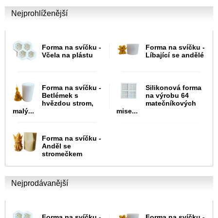
Nejprohlíženější
Forma na svíčku -
Forma na svíčku -
Včela na plástu
Líbající se andělé
Forma na svíčku -
Silikonová forma
Betlémek s
na výrobu 64
hvězdou strom,
matečníkových
malý...
mise...
Forma na svíčku -
Anděl se
stromečkem
Nejprodávanější
Forma na svíčku -
Forma na svíčku -