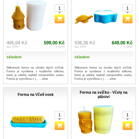
495,04 Kč
599,00 Kč
536,36 Kč
649,00 Kč
bez DPH
s DPH
bez DPH
s DPH
skladem
skladem
Silikonová forma na výrobu litých svíček.
Silikonová forma na výrobu litých svíček.
Forma je vyrobena z kvalitního silikonu,
Forma je vyrobena z kvalitního silikonu,
který je odolný teplotě roztaveného vosku.
který je odolný teplotě roztaveného vosku.
Forma je vytvořena z j...
...více
Forma je vytvořena z j...
...více
Forma na svíčku - Včely na
Forma na Včelí vosk
plástvi