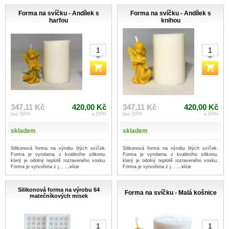
Forma na svíčku - Andílek s
Forma na svíčku - Andílek s
harfou
knihou
347,11 Kč
420,00 Kč
347,11 Kč
420,00 Kč
bez DPH
s DPH
bez DPH
s DPH
skladem
skladem
Silikonová forma na výrobu litých svíček.
Silikonová forma na výrobu litých svíček.
Forma je vyrobena z kvalitního silikonu,
Forma je vyrobena z kvalitního silikonu,
který je odolný teplotě roztaveného vosku.
který je odolný teplotě roztaveného vosku.
Forma je vytvořena z j...
...více
Forma je vytvořena z j...
...více
Silikonová forma na výrobu 64
Forma na svíčku - Malá košnice
matečníkových misek