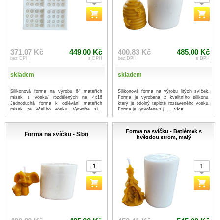
371,07 Kč
449,00 Kč
400,83 Kč
485,00 Kč
bez DPH
s DPH
bez DPH
s DPH
skladem
skladem
Silikonová forma na výrobu 64 mateřích
Silikonová forma na výrobu litých svíček.
misek z vosku/ rozdělených na 4x16
Forma je vyrobena z kvalitního silikonu,
Jednoduchá forma k odlévání mateřích
který je odolný teplotě roztaveného vosku.
misek ze včelího vosku. Vytvořte si...
Forma je vytvořena z j...
...více
...více
Forma na svíčku - Betlémek s
Forma na svíčku - Slon
hvězdou strom, malý