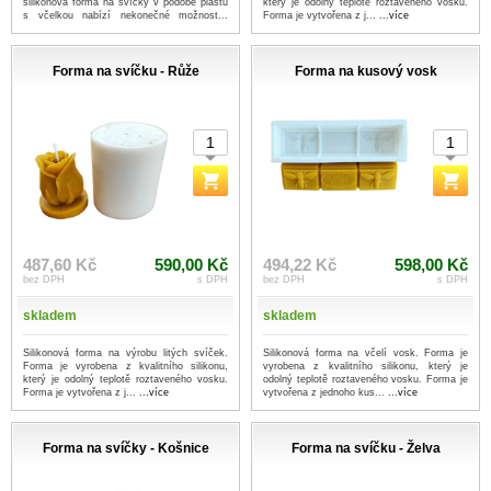
silikonová forma na svíčky v podobě plástu
který je odolný teplotě roztaveného vosku.
s včelkou nabízí nekonečné možnost...
Forma je vytvořena z j...
...více
...více
Forma na svíčku - Růže
Forma na kusový vosk
487,60 Kč
590,00 Kč
494,22 Kč
598,00 Kč
bez DPH
s DPH
bez DPH
s DPH
skladem
skladem
Silikonová forma na výrobu litých svíček.
Silikonová forma na včelí vosk. Forma je
Forma je vyrobena z kvalitního silikonu,
vyrobena z kvalitního silikonu, který je
který je odolný teplotě roztaveného vosku.
odolný teplotě roztaveného vosku. Forma je
Forma je vytvořena z j...
...více
vytvořena z jednoho kus...
...více
Forma na svíčky - Košnice
Forma na svíčku - Želva