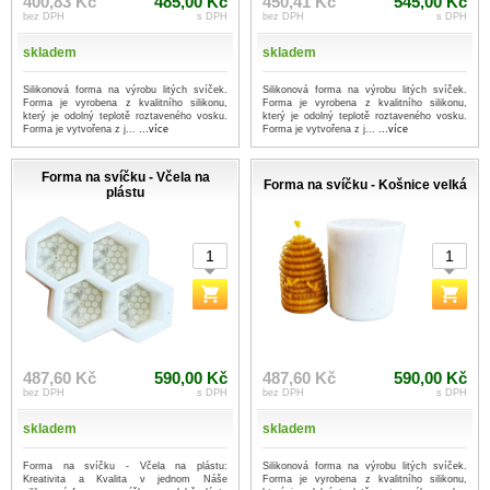
400,83 Kč
485,00 Kč
450,41 Kč
545,00 Kč
bez DPH
s DPH
bez DPH
s DPH
skladem
skladem
Silikonová forma na výrobu litých svíček.
Silikonová forma na výrobu litých svíček.
Forma je vyrobena z kvalitního silikonu,
Forma je vyrobena z kvalitního silikonu,
který je odolný teplotě roztaveného vosku.
který je odolný teplotě roztaveného vosku.
Forma je vytvořena z j...
...více
Forma je vytvořena z j...
...více
Forma na svíčku - Včela na
Forma na svíčku - Košnice velká
plástu
487,60 Kč
590,00 Kč
487,60 Kč
590,00 Kč
bez DPH
s DPH
bez DPH
s DPH
skladem
skladem
Forma na svíčku - Včela na plástu:
Silikonová forma na výrobu litých svíček.
Kreativita a Kvalita v jednom Náše
Forma je vyrobena z kvalitního silikonu,