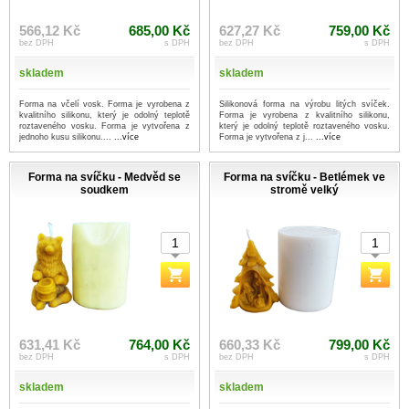
566,12 Kč
685,00 Kč
627,27 Kč
759,00 Kč
bez DPH
s DPH
bez DPH
s DPH
skladem
skladem
Forma na včelí vosk. Forma je vyrobena z
Silikonová forma na výrobu litých svíček.
kvalitního silikonu, který je odolný teplotě
Forma je vyrobena z kvalitního silikonu,
roztaveného vosku. Forma je vytvořena z
který je odolný teplotě roztaveného vosku.
jednoho kusu silikonu....
...více
Forma je vytvořena z j...
...více
Forma na svíčku - Medvěd se
Forma na svíčku - Betlémek ve
soudkem
stromě velký
631,41 Kč
764,00 Kč
660,33 Kč
799,00 Kč
bez DPH
s DPH
bez DPH
s DPH
skladem
skladem