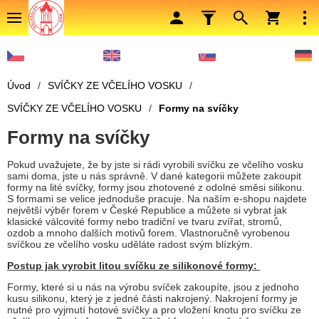
Úvod
/
SVÍČKY ZE VČELÍHO VOSKU
/
SVÍČKY ZE VČELÍHO VOSKU
/
Formy na svíčky
Formy na svíčky
Pokud uvažujete, že by jste si rádi vyrobili svíčku ze včelího vosku
sami doma, jste u nás správně. V dané kategorii můžete zakoupit
formy na lité svíčky, formy jsou zhotovené z odolné směsi silikonu.
S formami se velice jednoduše pracuje. Na naším e-shopu najdete
největší výběr forem v České Republice a můžete si vybrat jak
klasické válcovité formy nebo tradiční ve tvaru zvířat, stromů,
ozdob a mnoho dalších motivů forem. Vlastnoručně vyrobenou
svíčkou ze včelího vosku uděláte radost svým blízkým.
Postup jak vyrobit litou svíčku ze silikonové formy:
Formy, které si u nás na výrobu svíček zakoupíte, jsou z jednoho
kusu silikonu, který je z jedné části nakrojený. Nakrojení formy je
nutné pro vyjmutí hotové svíčky a pro vložení knotu pro svíčku ze