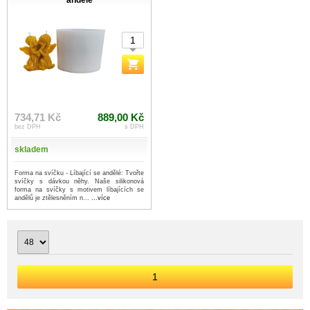
andělé
734,71 Kč
889,00 Kč
bez DPH
s DPH
skladem
Forma na svíčku - Líbající se andělé: Tvořte
svíčky s dávkou něhy. Naše silikonová
forma na svíčky s motivem líbajících se
andělů je ztělesněním n...
...více
1