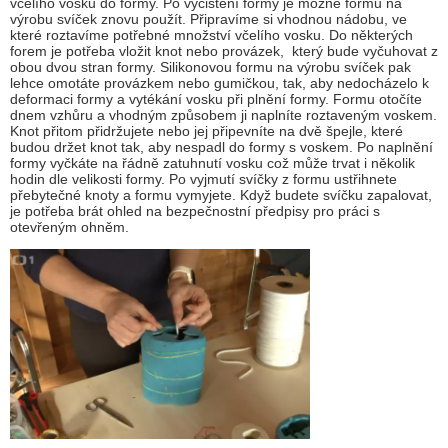
včelího vosku do formy. Po vyčištění formy je možné formu na
výrobu svíček znovu použít. Připravíme si vhodnou nádobu, ve
které roztavíme potřebné množství včelího vosku. Do některých
forem je potřeba vložit knot nebo provázek, který bude vyčuhovat z
obou dvou stran formy. Silikonovou formu na výrobu svíček pak
lehce omotáte provázkem nebo gumičkou, tak, aby nedocházelo k
deformaci formy a vytékání vosku při plnění formy. Formu otočíte
dnem vzhůru a vhodným způsobem ji naplníte roztaveným voskem.
Knot přitom přidržujete nebo jej připevníte na dvě špejle, které
budou držet knot tak, aby nespadl do formy s voskem. Po naplnění
formy vyčkáte na řádně zatuhnutí vosku což může trvat i několik
hodin dle velikosti formy. Po vyjmutí svíčky z formu ustřihnete
přebytečné knoty a formu vymyjete. Když budete svíčku zapalovat,
je potřeba brát ohled na bezpečnostní předpisy pro práci s
otevřeným ohněm.