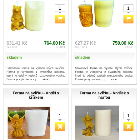
631,41 Kč
764,00 Kč
627,27 Kč
759,00 Kč
bez DPH
s DPH
bez DPH
s DPH
skladem
skladem
Silikonová forma na výrobu litých svíček.
Silikonová forma na výrobu litých svíček.
Forma je vyrobena z kvalitního silikonu,
Forma je vyrobena z kvalitního silikonu,
který je odolný teplotě roztaveného vosku.
který je odolný teplotě roztaveného vosku.
Forma je vytvořena z j...
...více
Forma je vytvořena z j...
...více
Forma na svíčku - Anděl s
Forma na svíčku - Andílek s
křížkem
harfou