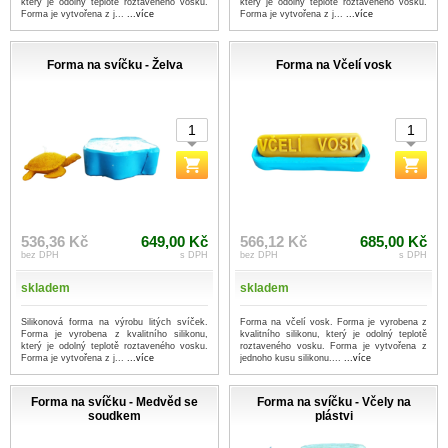
který je odolný teplotě roztaveného vosku.
který je odolný teplotě roztaveného vosku.
Forma je vytvořena z j...
...více
Forma je vytvořena z j...
...více
Forma na svíčku - Želva
Forma na Včelí vosk
536,36 Kč
649,00 Kč
566,12 Kč
685,00 Kč
bez DPH
s DPH
bez DPH
s DPH
skladem
skladem
Silikonová forma na výrobu litých svíček.
Forma na včelí vosk. Forma je vyrobena z
Forma je vyrobena z kvalitního silikonu,
kvalitního silikonu, který je odolný teplotě
který je odolný teplotě roztaveného vosku.
roztaveného vosku. Forma je vytvořena z
Forma je vytvořena z j...
...více
jednoho kusu silikonu....
...více
Forma na svíčku - Medvěd se
Forma na svíčku - Včely na
soudkem
plástvi