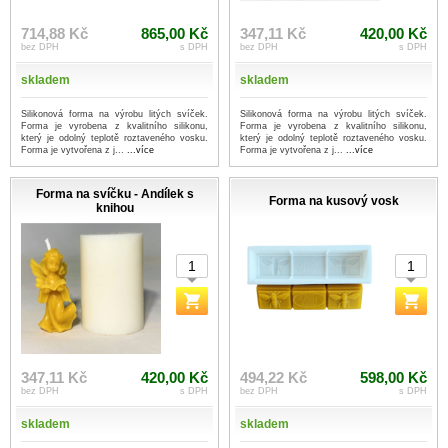
714,88 Kč
865,00 Kč
347,11 Kč
420,00 Kč
bez DPH
s DPH
bez DPH
s DPH
skladem
skladem
Silikonová forma na výrobu litých svíček.
Silikonová forma na výrobu litých svíček.
Forma je vyrobena z kvalitního silikonu,
Forma je vyrobena z kvalitního silikonu,
který je odolný teplotě roztaveného vosku.
který je odolný teplotě roztaveného vosku.
Forma je vytvořena z j...
...více
Forma je vytvořena z j...
...více
Forma na svíčku - Andílek s
Forma na kusový vosk
knihou
347,11 Kč
420,00 Kč
494,22 Kč
598,00 Kč
bez DPH
s DPH
bez DPH
s DPH
skladem
skladem