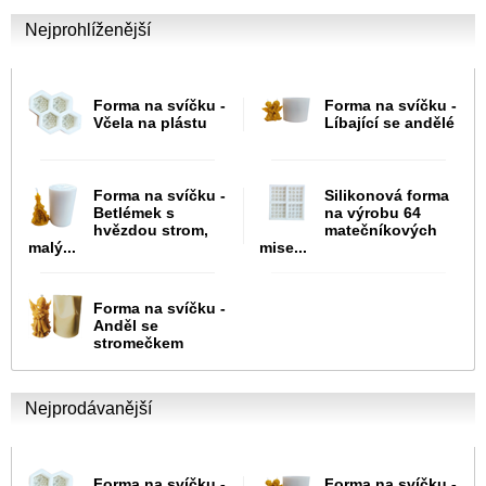
Nejprohlíženější
Forma na svíčku -
Forma na svíčku -
Včela na plástu
Líbající se andělé
Forma na svíčku -
Silikonová forma
Betlémek s
na výrobu 64
hvězdou strom,
matečníkových
malý...
mise...
Forma na svíčku -
Anděl se
stromečkem
Nejprodávanější
Forma na svíčku -
Forma na svíčku -