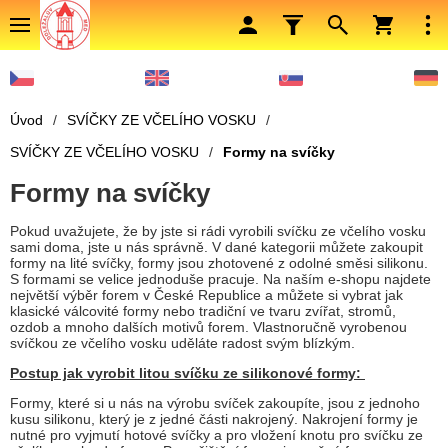
Úvod
/
SVÍČKY ZE VČELÍHO VOSKU
/
SVÍČKY ZE VČELÍHO VOSKU
/
Formy na svíčky
Formy na svíčky
Pokud uvažujete, že by jste si rádi vyrobili svíčku ze včelího vosku
sami doma, jste u nás správně. V dané kategorii můžete zakoupit
formy na lité svíčky, formy jsou zhotovené z odolné směsi silikonu.
S formami se velice jednoduše pracuje. Na naším e-shopu najdete
největší výběr forem v České Republice a můžete si vybrat jak
klasické válcovité formy nebo tradiční ve tvaru zvířat, stromů,
ozdob a mnoho dalších motivů forem. Vlastnoručně vyrobenou
svíčkou ze včelího vosku uděláte radost svým blízkým.
Postup jak vyrobit litou svíčku ze silikonové formy:
Formy, které si u nás na výrobu svíček zakoupíte, jsou z jednoho
kusu silikonu, který je z jedné části nakrojený. Nakrojení formy je
nutné pro vyjmutí hotové svíčky a pro vložení knotu pro svíčku ze