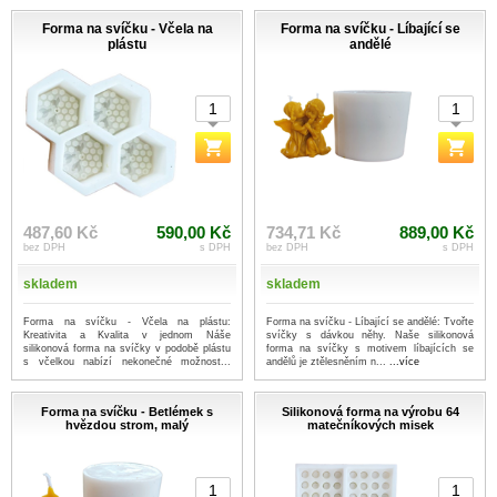
Forma na svíčku - Včela na
Forma na svíčku - Líbající se
plástu
andělé
487,60 Kč
590,00 Kč
734,71 Kč
889,00 Kč
bez DPH
s DPH
bez DPH
s DPH
skladem
skladem
Forma na svíčku - Včela na plástu:
Forma na svíčku - Líbající se andělé: Tvořte
Kreativita a Kvalita v jednom Náše
svíčky s dávkou něhy. Naše silikonová
silikonová forma na svíčky v podobě plástu
forma na svíčky s motivem líbajících se
s včelkou nabízí nekonečné možnost...
andělů je ztělesněním n...
...více
...více
Forma na svíčku - Betlémek s
Silikonová forma na výrobu 64
hvězdou strom, malý
matečníkových misek