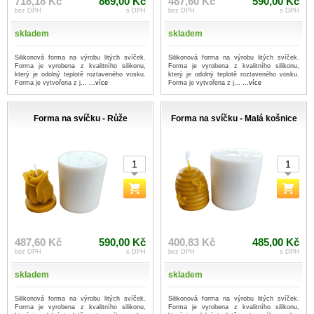
718,18 Kč
869,00 Kč
487,60 Kč
590,00 Kč
bez DPH
s DPH
bez DPH
s DPH
skladem
skladem
Silikonová forma na výrobu litých svíček.
Silikonová forma na výrobu litých svíček.
Forma je vyrobena z kvalitního silikonu,
Forma je vyrobena z kvalitního silikonu,
který je odolný teplotě roztaveného vosku.
který je odolný teplotě roztaveného vosku.
Forma je vytvořena z j...
...více
Forma je vytvořena z j...
...více
Forma na svíčku - Růže
Forma na svíčku - Malá košnice
487,60 Kč
590,00 Kč
400,83 Kč
485,00 Kč
bez DPH
s DPH
bez DPH
s DPH
skladem
skladem
Silikonová forma na výrobu litých svíček.
Silikonová forma na výrobu litých svíček.
Forma je vyrobena z kvalitního silikonu,
Forma je vyrobena z kvalitního silikonu,