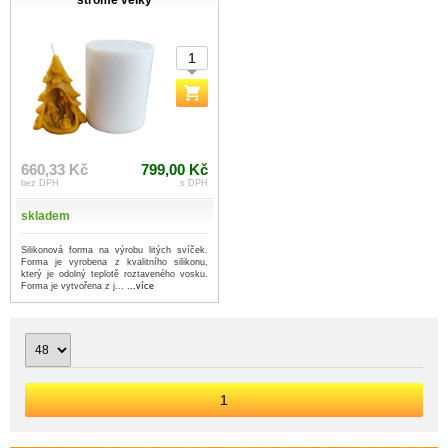
stromě velký
660,33 Kč
799,00 Kč
bez DPH
s DPH
skladem
Silikonová forma na výrobu litých svíček.
Forma je vyrobena z kvalitního silikonu,
který je odolný teplotě roztaveného vosku.
Forma je vytvořena z j...
...více
1