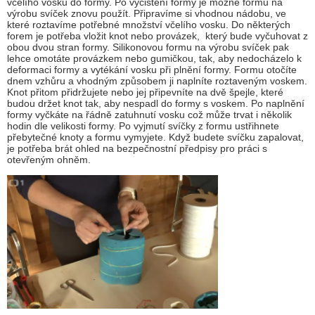
včelího vosku do formy. Po vyčištění formy je možné formu na
výrobu svíček znovu použít. Připravíme si vhodnou nádobu, ve
které roztavíme potřebné množství včelího vosku. Do některých
forem je potřeba vložit knot nebo provázek, který bude vyčuhovat z
obou dvou stran formy. Silikonovou formu na výrobu svíček pak
lehce omotáte provázkem nebo gumičkou, tak, aby nedocházelo k
deformaci formy a vytékání vosku při plnění formy. Formu otočíte
dnem vzhůru a vhodným způsobem ji naplníte roztaveným voskem.
Knot přitom přidržujete nebo jej připevníte na dvě špejle, které
budou držet knot tak, aby nespadl do formy s voskem. Po naplnění
formy vyčkáte na řádně zatuhnutí vosku což může trvat i několik
hodin dle velikosti formy. Po vyjmutí svíčky z formu ustřihnete
přebytečné knoty a formu vymyjete. Když budete svíčku zapalovat,
je potřeba brát ohled na bezpečnostní předpisy pro práci s
otevřeným ohněm.