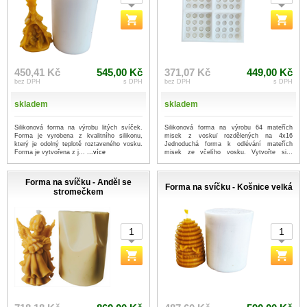
450,41 Kč
545,00 Kč
371,07 Kč
449,00 Kč
bez DPH
s DPH
bez DPH
s DPH
skladem
skladem
Silikonová forma na výrobu litých svíček.
Silikonová forma na výrobu 64 mateřích
Forma je vyrobena z kvalitního silikonu,
misek z vosku/ rozdělených na 4x16
který je odolný teplotě roztaveného vosku.
Jednoduchá forma k odlévání mateřích
Forma je vytvořena z j...
...více
misek ze včelího vosku. Vytvořte si...
...více
Forma na svíčku - Anděl se
Forma na svíčku - Košnice velká
stromečkem