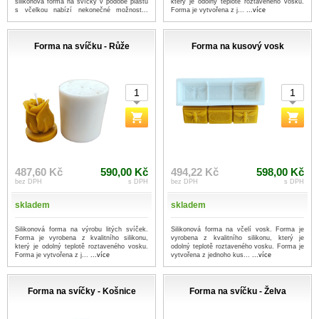
silikonová forma na svíčky v podobě plástu
který je odolný teplotě roztaveného vosku.
s včelkou nabízí nekonečné možnost...
Forma je vytvořena z j...
...více
...více
Forma na svíčku - Růže
Forma na kusový vosk
487,60 Kč
590,00 Kč
494,22 Kč
598,00 Kč
bez DPH
s DPH
bez DPH
s DPH
skladem
skladem
Silikonová forma na výrobu litých svíček.
Silikonová forma na včelí vosk. Forma je
Forma je vyrobena z kvalitního silikonu,
vyrobena z kvalitního silikonu, který je
který je odolný teplotě roztaveného vosku.
odolný teplotě roztaveného vosku. Forma je
Forma je vytvořena z j...
...více
vytvořena z jednoho kus...
...více
Forma na svíčky - Košnice
Forma na svíčku - Želva