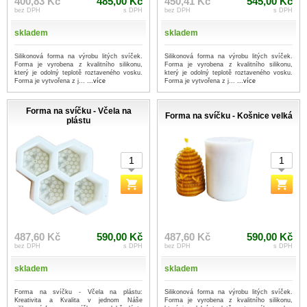
400,83 Kč
485,00 Kč
450,41 Kč
545,00 Kč
bez DPH
s DPH
bez DPH
s DPH
skladem
skladem
Silikonová forma na výrobu litých svíček.
Silikonová forma na výrobu litých svíček.
Forma je vyrobena z kvalitního silikonu,
Forma je vyrobena z kvalitního silikonu,
který je odolný teplotě roztaveného vosku.
který je odolný teplotě roztaveného vosku.
Forma je vytvořena z j...
...více
Forma je vytvořena z j...
...více
Forma na svíčku - Včela na
Forma na svíčku - Košnice velká
plástu
487,60 Kč
590,00 Kč
487,60 Kč
590,00 Kč
bez DPH
s DPH
bez DPH
s DPH
skladem
skladem
Forma na svíčku - Včela na plástu:
Silikonová forma na výrobu litých svíček.
Kreativita a Kvalita v jednom Náše
Forma je vyrobena z kvalitního silikonu,