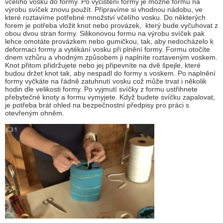
včelího vosku do formy. Po vyčištění formy je možné formu na
výrobu svíček znovu použít. Připravíme si vhodnou nádobu, ve
které roztavíme potřebné množství včelího vosku. Do některých
forem je potřeba vložit knot nebo provázek, který bude vyčuhovat z
obou dvou stran formy. Silikonovou formu na výrobu svíček pak
lehce omotáte provázkem nebo gumičkou, tak, aby nedocházelo k
deformaci formy a vytékání vosku při plnění formy. Formu otočíte
dnem vzhůru a vhodným způsobem ji naplníte roztaveným voskem.
Knot přitom přidržujete nebo jej připevníte na dvě špejle, které
budou držet knot tak, aby nespadl do formy s voskem. Po naplnění
formy vyčkáte na řádně zatuhnutí vosku což může trvat i několik
hodin dle velikosti formy. Po vyjmutí svíčky z formu ustřihnete
přebytečné knoty a formu vymyjete. Když budete svíčku zapalovat,
je potřeba brát ohled na bezpečnostní předpisy pro práci s
otevřeným ohněm.