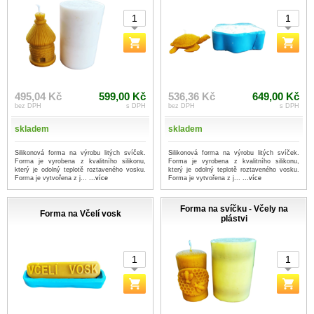
495,04 Kč
599,00 Kč
536,36 Kč
649,00 Kč
bez DPH
s DPH
bez DPH
s DPH
skladem
skladem
Silikonová forma na výrobu litých svíček.
Silikonová forma na výrobu litých svíček.
Forma je vyrobena z kvalitního silikonu,
Forma je vyrobena z kvalitního silikonu,
který je odolný teplotě roztaveného vosku.
který je odolný teplotě roztaveného vosku.
Forma je vytvořena z j...
...více
Forma je vytvořena z j...
...více
Forma na svíčku - Včely na
Forma na Včelí vosk
plástvi