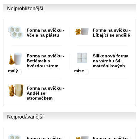
Nejprohlíženější
Forma na svíčku -
Forma na svíčku -
Včela na plástu
Líbající se andělé
Forma na svíčku -
Silikonová forma
Betlémek s
na výrobu 64
hvězdou strom,
matečníkových
malý...
mise...
Forma na svíčku -
Anděl se
stromečkem
Nejprodávanější
Forma na svíčku -
Forma na svíčku -