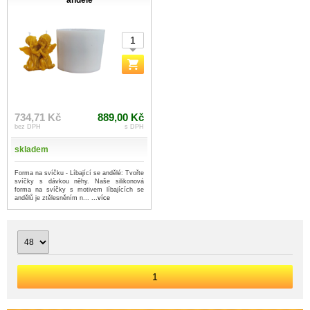
andělé
734,71 Kč
889,00 Kč
bez DPH
s DPH
skladem
Forma na svíčku - Líbající se andělé: Tvořte
svíčky s dávkou něhy. Naše silikonová
forma na svíčky s motivem líbajících se
andělů je ztělesněním n...
...více
1