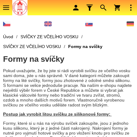
Úvod
/
SVÍČKY ZE VČELÍHO VOSKU
/
SVÍČKY ZE VČELÍHO VOSKU
/
Formy na svíčky
Formy na svíčky
Pokud uvažujete, že by jste si rádi vyrobili svíčku ze včelího vosku
sami doma, jste u nás správně. V dané kategorii můžete zakoupit
formy na lité svíčky, formy jsou zhotovené z odolné směsi silikonu.
S formami se velice jednoduše pracuje. Na naším e-shopu najdete
největší výběr forem v České Republice a můžete si vybrat jak
klasické válcovité formy nebo tradiční ve tvaru zvířat, stromů,
ozdob a mnoho dalších motivů forem. Vlastnoručně vyrobenou
svíčkou ze včelího vosku uděláte radost svým blízkým.
Postup jak vyrobit litou svíčku ze silikonové formy:
Formy, které si u nás na výrobu svíček zakoupíte, jsou z jednoho
kusu silikonu, který je z jedné části nakrojený. Nakrojení formy je
nutné pro vyjmutí hotové svíčky a pro vložení knotu pro svíčku ze