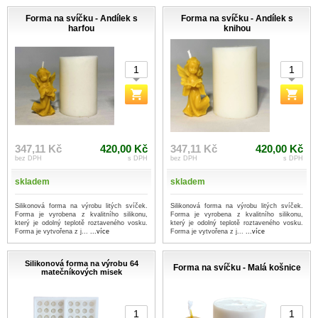
Forma na svíčku - Andílek s
Forma na svíčku - Andílek s
harfou
knihou
347,11 Kč
420,00 Kč
347,11 Kč
420,00 Kč
bez DPH
s DPH
bez DPH
s DPH
skladem
skladem
Silikonová forma na výrobu litých svíček.
Silikonová forma na výrobu litých svíček.
Forma je vyrobena z kvalitního silikonu,
Forma je vyrobena z kvalitního silikonu,
který je odolný teplotě roztaveného vosku.
který je odolný teplotě roztaveného vosku.
Forma je vytvořena z j...
...více
Forma je vytvořena z j...
...více
Silikonová forma na výrobu 64
Forma na svíčku - Malá košnice
matečníkových misek