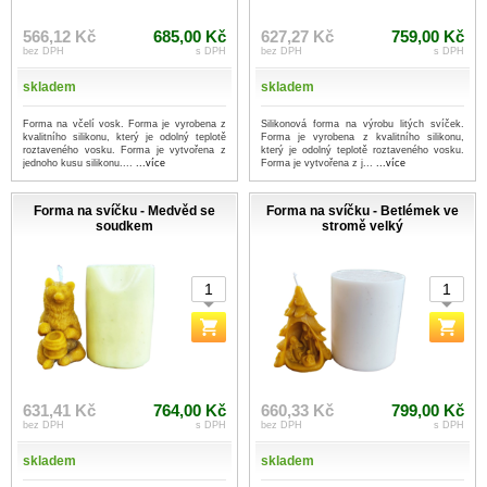
566,12 Kč
685,00 Kč
627,27 Kč
759,00 Kč
bez DPH
s DPH
bez DPH
s DPH
skladem
skladem
Forma na včelí vosk. Forma je vyrobena z
Silikonová forma na výrobu litých svíček.
kvalitního silikonu, který je odolný teplotě
Forma je vyrobena z kvalitního silikonu,
roztaveného vosku. Forma je vytvořena z
který je odolný teplotě roztaveného vosku.
jednoho kusu silikonu....
...více
Forma je vytvořena z j...
...více
Forma na svíčku - Medvěd se
Forma na svíčku - Betlémek ve
soudkem
stromě velký
631,41 Kč
764,00 Kč
660,33 Kč
799,00 Kč
bez DPH
s DPH
bez DPH
s DPH
skladem
skladem