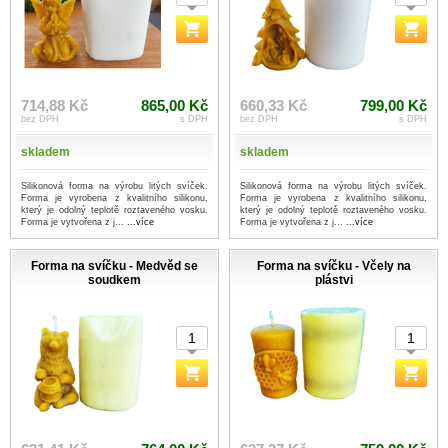
714,88 Kč
865,00 Kč
660,33 Kč
799,00 Kč
bez DPH
s DPH
bez DPH
s DPH
skladem
skladem
Silikonová forma na výrobu litých svíček.
Silikonová forma na výrobu litých svíček.
Forma je vyrobena z kvalitního silikonu,
Forma je vyrobena z kvalitního silikonu,
který je odolný teplotě roztaveného vosku.
který je odolný teplotě roztaveného vosku.
Forma je vytvořena z j...
...více
Forma je vytvořena z j...
...více
Forma na svíčku - Medvěd se
Forma na svíčku - Včely na
soudkem
plástvi