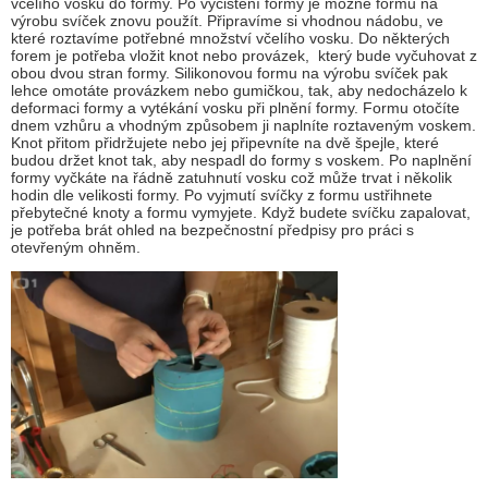
včelího vosku do formy. Po vyčištění formy je možné formu na
výrobu svíček znovu použít. Připravíme si vhodnou nádobu, ve
které roztavíme potřebné množství včelího vosku. Do některých
forem je potřeba vložit knot nebo provázek, který bude vyčuhovat z
obou dvou stran formy. Silikonovou formu na výrobu svíček pak
lehce omotáte provázkem nebo gumičkou, tak, aby nedocházelo k
deformaci formy a vytékání vosku při plnění formy. Formu otočíte
dnem vzhůru a vhodným způsobem ji naplníte roztaveným voskem.
Knot přitom přidržujete nebo jej připevníte na dvě špejle, které
budou držet knot tak, aby nespadl do formy s voskem. Po naplnění
formy vyčkáte na řádně zatuhnutí vosku což může trvat i několik
hodin dle velikosti formy. Po vyjmutí svíčky z formu ustřihnete
přebytečné knoty a formu vymyjete. Když budete svíčku zapalovat,
je potřeba brát ohled na bezpečnostní předpisy pro práci s
otevřeným ohněm.