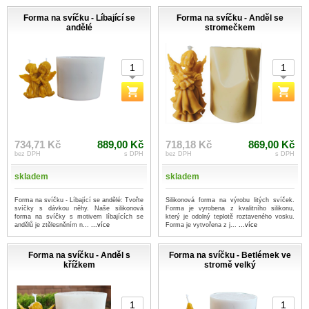
Forma na svíčku - Líbající se
Forma na svíčku - Anděl se
andělé
stromečkem
734,71 Kč
889,00 Kč
718,18 Kč
869,00 Kč
bez DPH
s DPH
bez DPH
s DPH
skladem
skladem
Forma na svíčku - Líbající se andělé: Tvořte
Silikonová forma na výrobu litých svíček.
svíčky s dávkou něhy. Naše silikonová
Forma je vyrobena z kvalitního silikonu,
forma na svíčky s motivem líbajících se
který je odolný teplotě roztaveného vosku.
andělů je ztělesněním n...
...více
Forma je vytvořena z j...
...více
Forma na svíčku - Anděl s
Forma na svíčku - Betlémek ve
křížkem
stromě velký