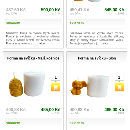
487,60 Kč
590,00 Kč
450,41 Kč
545,00 Kč
bez DPH
s DPH
bez DPH
s DPH
skladem
skladem
Silikonová forma na výrobu litých svíček.
Silikonová forma na výrobu litých svíček.
Forma je vyrobena z kvalitního silikonu,
Forma je vyrobena z kvalitního silikonu,
který je odolný teplotě roztaveného vosku.
který je odolný teplotě roztaveného vosku.
Forma je vytvořena z j...
...více
Forma je vytvořena z j...
...více
Forma na svíčku - Malá košnice
Forma na svíčku - Slon
400,83 Kč
485,00 Kč
400,83 Kč
485,00 Kč
bez DPH
s DPH
bez DPH
s DPH
skladem
skladem