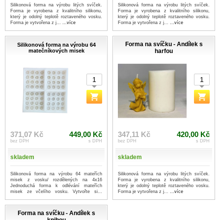
Silikonová forma na výrobu litých svíček.
Silikonová forma na výrobu litých svíček.
Forma je vyrobena z kvalitního silikonu,
Forma je vyrobena z kvalitního silikonu,
který je odolný teplotě roztaveného vosku.
který je odolný teplotě roztaveného vosku.
Forma je vytvořena z j...
...více
Forma je vytvořena z j...
...více
Forma na svíčku - Andílek s
Silikonová forma na výrobu 64
matečníkových misek
harfou
371,07 Kč
449,00 Kč
347,11 Kč
420,00 Kč
bez DPH
s DPH
bez DPH
s DPH
skladem
skladem
Silikonová forma na výrobu 64 mateřích
Silikonová forma na výrobu litých svíček.
misek z vosku/ rozdělených na 4x16
Forma je vyrobena z kvalitního silikonu,
Jednoduchá forma k odlévání mateřích
který je odolný teplotě roztaveného vosku.
misek ze včelího vosku. Vytvořte si...
Forma je vytvořena z j...
...více
...více
Forma na svíčku - Andílek s