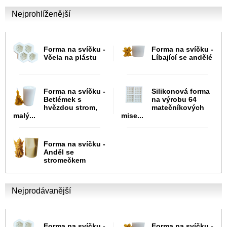
Nejprohlíženější
Forma na svíčku -
Forma na svíčku -
Včela na plástu
Líbající se andělé
Forma na svíčku -
Silikonová forma
Betlémek s
na výrobu 64
hvězdou strom,
matečníkových
malý...
mise...
Forma na svíčku -
Anděl se
stromečkem
Nejprodávanější
Forma na svíčku -
Forma na svíčku -