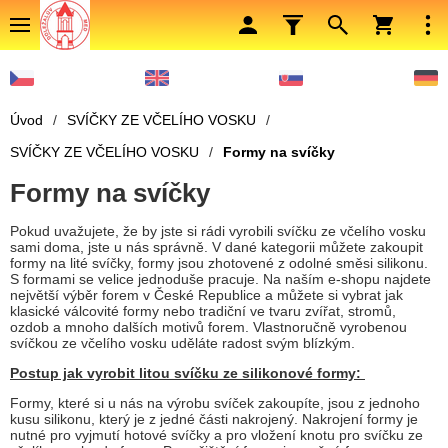
Úvod
/
SVÍČKY ZE VČELÍHO VOSKU
/
SVÍČKY ZE VČELÍHO VOSKU
/
Formy na svíčky
Formy na svíčky
Pokud uvažujete, že by jste si rádi vyrobili svíčku ze včelího vosku
sami doma, jste u nás správně. V dané kategorii můžete zakoupit
formy na lité svíčky, formy jsou zhotovené z odolné směsi silikonu.
S formami se velice jednoduše pracuje. Na naším e-shopu najdete
největší výběr forem v České Republice a můžete si vybrat jak
klasické válcovité formy nebo tradiční ve tvaru zvířat, stromů,
ozdob a mnoho dalších motivů forem. Vlastnoručně vyrobenou
svíčkou ze včelího vosku uděláte radost svým blízkým.
Postup jak vyrobit litou svíčku ze silikonové formy:
Formy, které si u nás na výrobu svíček zakoupíte, jsou z jednoho
kusu silikonu, který je z jedné části nakrojený. Nakrojení formy je
nutné pro vyjmutí hotové svíčky a pro vložení knotu pro svíčku ze