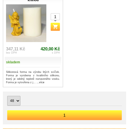
knihou
347,11 Kč
420,00 Kč
bez DPH
s DPH
skladem
Silikonová forma na výrobu litých svíček.
Forma je vyrobena z kvalitního silikonu,
který je odolný teplotě roztaveného vosku.
Forma je vytvořena z j...
...více
1