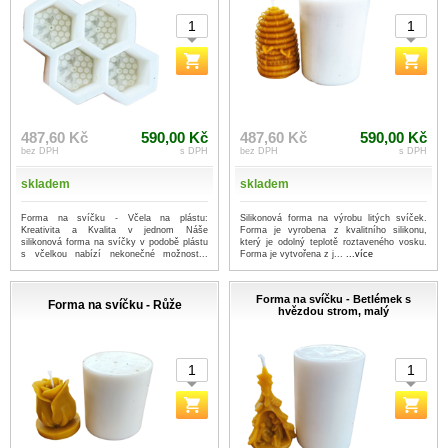
487,60 Kč
590,00 Kč
487,60 Kč
590,00 Kč
bez DPH
s DPH
bez DPH
s DPH
skladem
skladem
Forma na svíčku - Včela na plástu:
Silikonová forma na výrobu litých svíček.
Kreativita a Kvalita v jednom Náše
Forma je vyrobena z kvalitního silikonu,
silikonová forma na svíčky v podobě plástu
který je odolný teplotě roztaveného vosku.
s včelkou nabízí nekonečné možnost...
Forma je vytvořena z j...
...více
...více
Forma na svíčku - Betlémek s
Forma na svíčku - Růže
hvězdou strom, malý