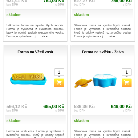
631,41 Kč
764,00 Kč
627,27 Kč
759,00 Kč
bez DPH
s DPH
bez DPH
s DPH
skladem
skladem
Silikonová forma na výrobu litých svíček.
Silikonová forma na výrobu litých svíček.
Forma je vyrobena z kvalitního silikonu,
Forma je vyrobena z kvalitního silikonu,
který je odolný teplotě roztaveného vosku.
který je odolný teplotě roztaveného vosku.
Forma je vytvořena z j...
...více
Forma je vytvořena z j...
...více
Forma na Včelí vosk
Forma na svíčku - Želva
566,12 Kč
685,00 Kč
536,36 Kč
649,00 Kč
bez DPH
s DPH
bez DPH
s DPH
skladem
skladem
Forma na včelí vosk. Forma je vyrobena z
Silikonová forma na výrobu litých svíček.
kvalitního silikonu, který je odolný teplotě
Forma je vyrobena z kvalitního silikonu,