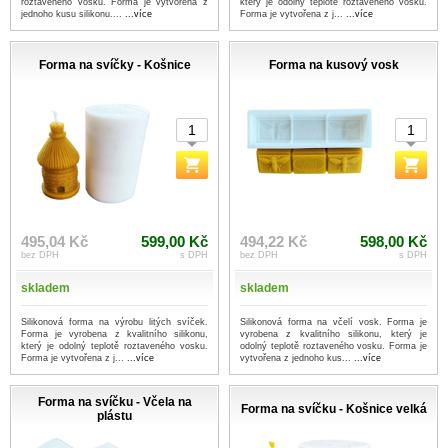
roztaveného vosku. Forma je vytvořena z
který je odolný teplotě roztaveného vosku.
jednoho kusu silikonu....
...více
Forma je vytvořena z j...
...více
Forma na svíčky - Košnice
Forma na kusový vosk
495,04 Kč
599,00 Kč
494,22 Kč
598,00 Kč
bez DPH
s DPH
bez DPH
s DPH
skladem
skladem
Silikonová forma na výrobu litých svíček.
Silikonová forma na včelí vosk. Forma je
Forma je vyrobena z kvalitního silikonu,
vyrobena z kvalitního silikonu, který je
který je odolný teplotě roztaveného vosku.
odolný teplotě roztaveného vosku. Forma je
Forma je vytvořena z j...
...více
vytvořena z jednoho kus...
...více
Forma na svíčku - Včela na
Forma na svíčku - Košnice velká
plástu