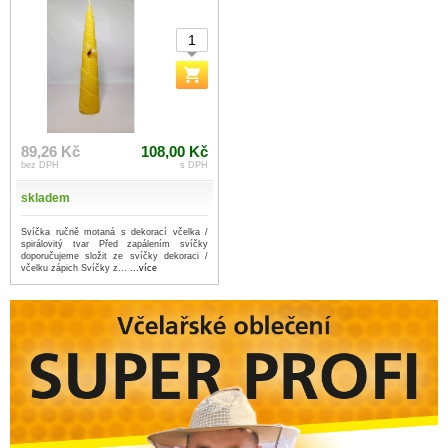
89,26 Kč
108,00 Kč
bez DPH
s DPH
skladem
Svíčka ručně motaná s dekorací včelka /
spirálovitý tvar Před zapálením svíčky
doporučujeme složit ze svíčky dekoraci /
včelku zápich Svíčky z...
...více