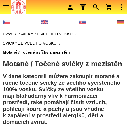
Úvod
/
SVÍČKY ZE VČELÍHO VOSKU
/
SVÍČKY ZE VČELÍHO VOSKU
/
Motané / Točené svíčky z mezistěn
Motané / Točené svíčky z mezistěn
V dané kategorii můžete zakoupit motané a
ručně točené svíčky ze včelího vyčištěného
100% vosku. Svíčky ze včelího vosku
mají blahodárný vliv k harmonizaci
prostředí, také pomáhají čistit vzduch,
pohlcují kouře a pachy a jsou vhodné
k zapálení v prostředí alergiků, dětí a
domácích zvířat.