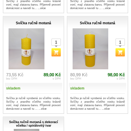
Svíčky z pravého včelího vosku krásně
Svíčky z pravého včelího vosku krásně
voní, mají zlatavou barvu. Příjemně provoní
voní, mají zlatavou barvu. Příjemně provoní
domácnost a navodí tu...
...více
domácnost a navodí tu ...
...více
Svíčka ručně motaná
Svíčka ručně motaná
73,55 Kč
89,00 Kč
80,99 Kč
98,00 Kč
bez DPH
s DPH
bez DPH
s DPH
skladem
skladem
Svíčka je ručně vyrobená ze včelího vosku.
Svíčka je ručně vyrobená ze včelího vosku.
Svíčky z pravého včelího vosku krásně
Svíčky z pravého včelího vosku krásně
voní, mají zlatavou barvu. Příjemně provoní
voní, mají zlatavou barvu. Příjemně provoní
domácnost a navodí tu ...
...více
domácnost a navodí tu...
...více
Svíčka ručně motaná s dekorací
včelka / spirálovitý tvar