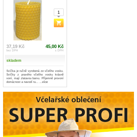
37,19 Kč
45,00 Kč
bez DPH
s DPH
skladem
Svíčka je ručně vyrobená ze včelího vosku.
Svíčky z pravého včelího vosku krásně
voní, mají zlatavou barvu. Příjemně provoní
domácnost a navodí tu...
...více