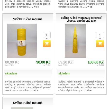
Svíčky z pravého včelího vosku krásně
Svíčky z pravého včelího vosku krásně
voní, mají zlatavou barvu. Příjemně provoní
voní, mají zlatavou barvu. Příjemně provoní
domácnost a navodí tu ...
...více
domácnost a navodí tu ...
...více
Svíčka ručně motaná s dekorací
Svíčka ručně motaná
včelka / spirálovitý tvar
80,99 Kč
98,00 Kč
89,26 Kč
108,00 Kč
bez DPH
s DPH
bez DPH
s DPH
skladem
skladem
Svíčka je ručně vyrobená ze včelího vosku.
Svíčka ručně motaná s dekorací včelka /
Svíčky z pravého včelího vosku krásně
spirálovitý tvar Před zapálením svíčky
voní, mají zlatavou barvu. Příjemně provoní
doporučujeme složit ze svíčky dekoraci /
domácnost a navodí tu...
...více
včelku zápich Svíčky z...
...více
Svíčka ručně motaná