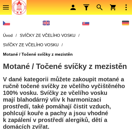
Úvod
/
SVÍČKY ZE VČELÍHO VOSKU
/
SVÍČKY ZE VČELÍHO VOSKU
/
Motané / Točené svíčky z mezistěn
Motané / Točené svíčky z mezistěn
V dané kategorii můžete zakoupit motané a
ručně točené svíčky ze včelího vyčištěného
100% vosku. Svíčky ze včelího vosku
mají blahodárný vliv k harmonizaci
prostředí, také pomáhají čistit vzduch,
pohlcují kouře a pachy a jsou vhodné
k zapálení v prostředí alergiků, dětí a
domácích zvířat.