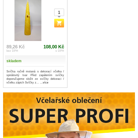
89,26 Kč
108,00 Kč
bez DPH
s DPH
skladem
Svíčka ručně motaná s dekorací včelka /
spirálovitý tvar Před zapálením svíčky
doporučujeme složit ze svíčky dekoraci /
včelku zápich Svíčky z...
...více