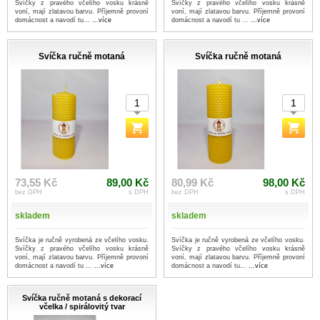
Svíčky z pravého včelího vosku krásně
Svíčky z pravého včelího vosku krásně
voní, mají zlatavou barvu. Příjemně provoní
voní, mají zlatavou barvu. Příjemně provoní
domácnost a navodí tu...
...více
domácnost a navodí tu ...
...více
Svíčka ručně motaná
Svíčka ručně motaná
73,55 Kč
89,00 Kč
80,99 Kč
98,00 Kč
bez DPH
s DPH
bez DPH
s DPH
skladem
skladem
Svíčka je ručně vyrobená ze včelího vosku.
Svíčka je ručně vyrobená ze včelího vosku.
Svíčky z pravého včelího vosku krásně
Svíčky z pravého včelího vosku krásně
voní, mají zlatavou barvu. Příjemně provoní
voní, mají zlatavou barvu. Příjemně provoní
domácnost a navodí tu ...
...více
domácnost a navodí tu...
...více
Svíčka ručně motaná s dekorací
včelka / spirálovitý tvar