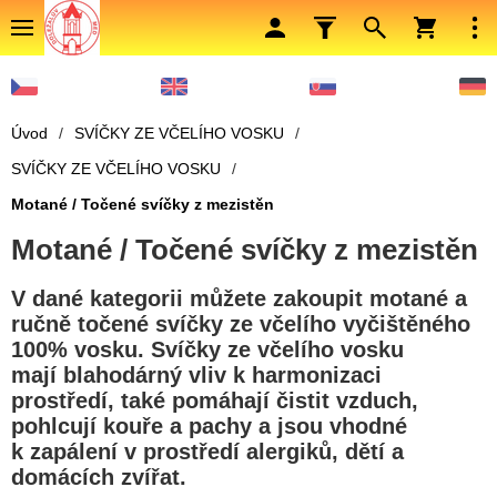
Úvod
/
SVÍČKY ZE VČELÍHO VOSKU
/
SVÍČKY ZE VČELÍHO VOSKU
/
Motané / Točené svíčky z mezistěn
Motané / Točené svíčky z mezistěn
V dané kategorii můžete zakoupit motané a
ručně točené svíčky ze včelího vyčištěného
100% vosku. Svíčky ze včelího vosku
mají blahodárný vliv k harmonizaci
prostředí, také pomáhají čistit vzduch,
pohlcují kouře a pachy a jsou vhodné
k zapálení v prostředí alergiků, dětí a
domácích zvířat.