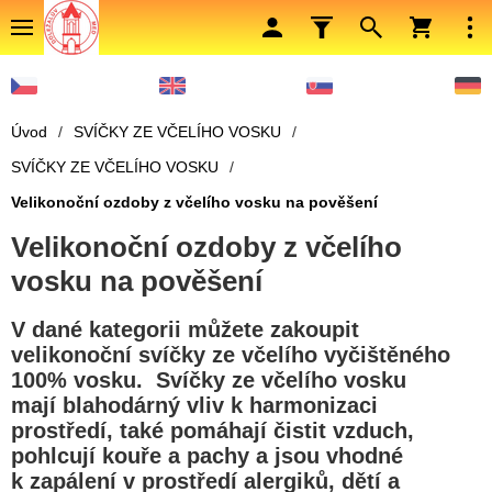
Úvod
/
SVÍČKY ZE VČELÍHO VOSKU
/
SVÍČKY ZE VČELÍHO VOSKU
/
Velikonoční ozdoby z včelího vosku na pověšení
Velikonoční ozdoby z včelího
vosku na pověšení
V dané kategorii můžete zakoupit
velikonoční svíčky ze včelího vyčištěného
100% vosku. Svíčky ze včelího vosku
mají blahodárný vliv k harmonizaci
prostředí, také pomáhají čistit vzduch,
pohlcují kouře a pachy a jsou vhodné
k zapálení v prostředí alergiků, dětí a