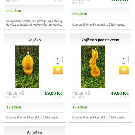
bez DPH
s DPH
bez DPH
s DPH
skladem
skladem
Velikonoční ozdoby lze pověsit na větvičky
Momentálně není k produktu žádný popis.
do vázy a doladit tak velikonoční atmosféru.
Vajíčko
Zajíček s podstavcem
48,76 Kč
59,00 Kč
40,50 Kč
49,00 Kč
bez DPH
s DPH
bez DPH
s DPH
skladem
skladem
Momentálně není k produktu žádný popis.
Momentálně není k produktu žádný popis.
Slepička