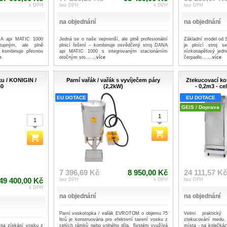
s DPH
bez DPH
s DPH
bez DPH
na objednání
na objednání
ANA api MATIC 1000
Jedná se o naše nejmenší, ale plně profesionální
Základní model od
upným, ale plně
plnicí řešení – kombinuje osvědčený stroj DANA
je plnící stroj 
é kombinuje přesnou
api MATIC 1000 s integrovaným stacionárním
nízkonapěťový jed
e
otočným sto...
...více
čerpadlo...
...více
ku / KONIGIN /
Parní vařák / vařák s vyvíječem páry
Ztekucovací 
40
(2,2kW)
- 0,2m3 - c
EU DOTACE
EU DOTACE
GEIS / Doprava
7 396,69 Kč
8 950,00 Kč
24 111,57 K
49 400,00 Kč
bez DPH
s DPH
bez DPH
s DPH
na objednání
na objednání
Parní voskotopka / vařák EVROTOM o objemu 75
Velmi praktický
litrů je konstruována pro efektivní tavení vosku z
ztekucování medu. 
u na získání vosku z
celých rámků nebo volného díla. Systém využívá
místa - na kolečkác