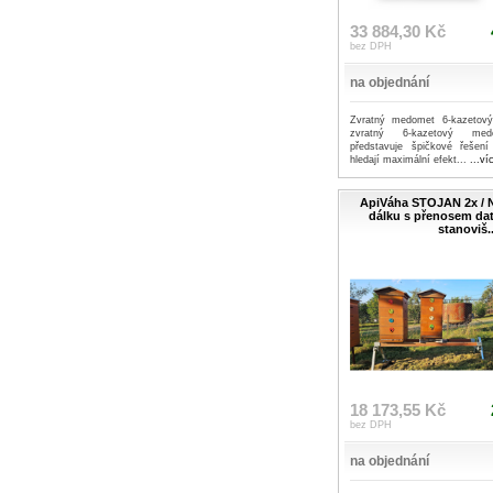
33 884,30 Kč
bez DPH
na objednání
Zvratný medomet 6-kazetový
zvratný 6-kazetový m
představuje špičkové řešení
hledají maximální efekt...
...ví
ApiVáha STOJAN 2x / N
dálku s přenosem dat
stanoviš..
18 173,55 Kč
bez DPH
na objednání