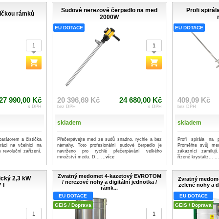
Sudové nerezové čerpadlo na med
Profi spirá
tičkou rámků
2000W
EU DOTACE
EU DOTACE
27 990,00 Kč
20 396,69 Kč
24 680,00 Kč
409,09 Kč
s DPH
bez DPH
s DPH
bez DPH
skladem
skladem
arátorem a čistička
Přečerpávejte med ze sudů snadno, rychle a bez
Profi spirála na
áci na včelnici na
námahy. Toto profesionální sudové čerpadlo je
Proměňte svůj me
revoluční zařízení,
navrženo pro rychlé přečerpávání velkého
zákazníci zamilu
množství medu. D...
...více
řízené krystaliz...
..
Zvratný medomet 4-kazetový EVROTOM
rický 2,3 kW
Zvratný medome
/ nerezové nohy a digitální jednotka /
 l
zelené nohy a di
rámk...
EU DOTACE
EU DOTACE
GEIS / Doprava
GEIS / Doprava