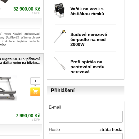
Vařák na vosk s
č
32 900,00 Kč
čističkou rámků
s DPH
Sudové nerezové
í medu Kvalitní ztekucovací
any (ApiNord® Wärmeschrank
čerpadlo na med
Cirkulace teplého vzduchu
2000W
..více
 Digital 501CP / přídavní
Profi spirála na
 dálku nebo na blízko...
pastování medu
nerezová
Přihlášení
E-mail
7 990,00 Kč
s DPH
Heslo
ztráta hesla