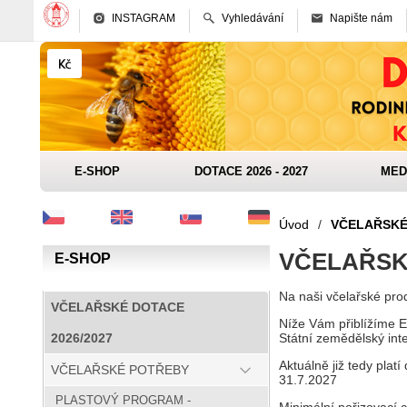
INSTAGRAM
Vyhledávání
Napište nám
E-SHOP
DOTACE 2026 - 2027
MED
Úvod
/
VČELAŘSKÉ
VČELAŘSK
E-SHOP
Na naši včelařské pro
VČELAŘSKÉ DOTACE
Níže Vám přiblížíme E
Státní zemědělský int
2026/2027
Aktuálně již tedy plat
VČELAŘSKÉ POTŘEBY
31.7.2027
PLASTOVÝ PROGRAM -