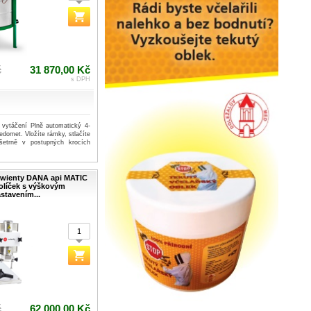
č
31 870,00 Kč
s DPH
 vytáčení Plně automatický 4-
domet. Vložíte rámky, stlačíte
šetrně v postupných krocích
Swienty DANA api MATIC
tolíček s výškovým
stavením...
č
62 000,00 Kč