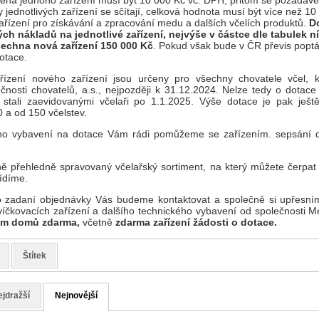
cena jednoho zařízení musí být 10 000 Kč vč. DPH, přitom se požadave
 jednotlivých zařízení se sčítají, celková hodnota musí být více než 1
ařízení pro získávání a zpracování medu a dalších včelích produktů.
D
h nákladů na jednotlivé zařízení, nejvýše v částce dle tabulek ní
šechna nová zařízení 150 000 Kč
. Pokud však bude v ČR převis poptá
otace.
ízení nového zařízení jsou určeny pro všechny chovatele včel, k
nosti chovatelů, a.s., nejpozději k 31.12.2024. Nelze tedy o dotac
 stali zaevidovanými včelaři po 1.1.2025. Výše dotace je pak ješt
 a od 150 včelstev.
ého vybavení na dotace Vám rádi pomůžeme se zařízením. sepsání d
ě přehledně spravovaný včelařský sortiment, na který můžete čerpat
ídíme.
 zadaní objednávky Vás budeme kontaktovat a společně si upřesním
čkovacích zařízení a dalšího technického vybavení od společnosti 
ám domů zdarma,
včetně
zdarma zařízení žádosti o dotace.
Štítek
jdražší
Nejnovější