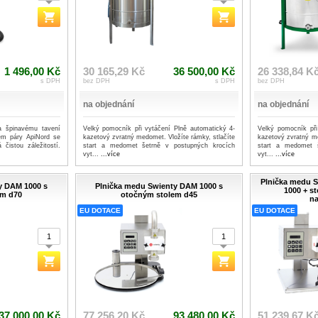
1 496,00 Kč
30 165,29 Kč
36 500,00 Kč
26 338,84 K
s DPH
bez DPH
s DPH
bez DPH
na objednání
na objednání
 špinavému tavení
Velký pomocník při vytáčení Plně automatický 4-
Velký pomocník při
čem páry ApiNord se
kazetový zvratný medomet. Vložíte rámky, stlačíte
kazetový zvratný me
 čistou záležitostí.
start a medomet šetrně v postupných krocích
start a medomet 
vyt...
...více
vyt...
...více
Plnička medu 
y DAM 1000 s
Plnička medu Swienty DAM 1000 s
1000 + s
em d70
otočným stolem d45
na
EU DOTACE
EU DOTACE
37 000,00 Kč
77 256,20 Kč
93 480,00 Kč
51 239,67 K