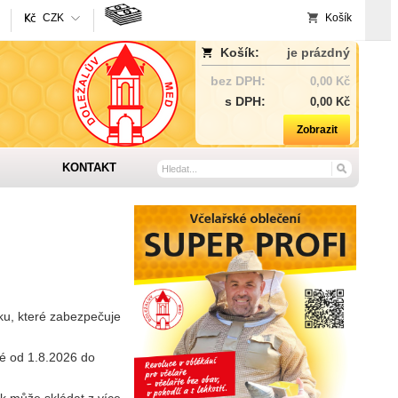
CZK
Košík
Košík:
je prázdný
bez DPH:
0,00 Kč
s DPH:
0,00 Kč
Zobrazit
KONTAKT
ku, které zabezpečuje
né od 1.8.2026 do