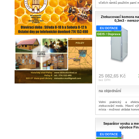
včelích rámků použitím parní 
Ztekucovací komora n
0,3m3 - nerezo
EU DOTACE
GEIS / Doprava
25 082,65 Kč
bez DPH
na objednání
Velmi praktický a efekti
ztekucování medu. Hlavní vý
místa - možnost ukládat konve 
Separátor vosku a me
výrobce Fi
EU DOTACE