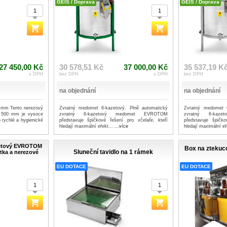
GEIS / Doprava
GEIS / Doprava
27 450,00 Kč
30 578,51 Kč
37 000,00 Kč
35 537,19 K
s DPH
bez DPH
s DPH
bez DPH
na objednání
na objednání
0 mm Tento nerezový
Zvratný medomet 6-kazetový. Plně automatický
Zvratný medomet 6
m 500 mm je vysoce
zvratný 6-kazetový medomet EVROTOM
zvratný 6-kaz
o rychlé a hygienické
představuje špičkové řešení pro včelaře, kteří
představuje špičko
hledají maximální efekt...
...více
hledají maximální e
zetový EVROTOM
Box na ztekuc
Sluneční tavidlo na 1 rámek
tka a nerezové
EU DOTACE
EU DOTACE