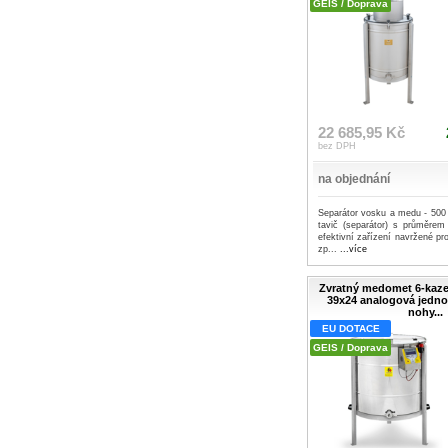
GEIS / Doprava
22 685,95 Kč
bez DPH
na objednání
Separátor vosku a medu - 50
tavič (separátor) s průměre
efektivní zařízení navržené pr
zp...
...více
Zvratný medomet 6-ka
39x24 analogová jedno
nohy...
EU DOTACE
GEIS / Doprava