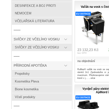
DESINFEKCE A BOJ PROTI
Vařák na vosk s čis
NEMOCEM
EU DOTACE
VČELAŘSKÁ LITERATURA
-------
SVÍČKY ZE VČELÍHO VOSKU
SVÍČKY ZE VČELÍHO VOSKU
23 132,23 Kč
bez DPH
------
na objednání
PŘÍRODNÍ APOTÉKA
RuBee® vařák na vosk se sep
rámků 2v1 Zjednodušte si pr
Propolisky
maximum. Představujeme vám 
které v j...
...více
Kosmetika Pleva
Vyvíječ páry elekt
Bione kosmetika
ApiNord 7
Včelí produkty
EU DOTACE
------