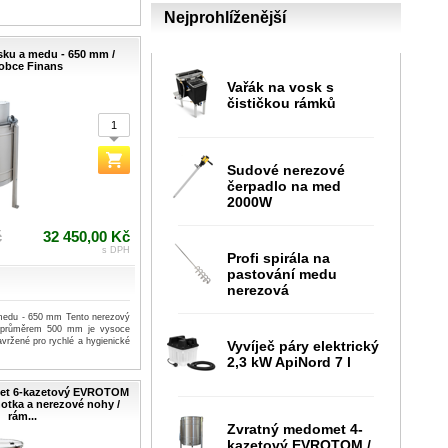
Nejprohlíženější
sku a medu - 650 mm /
obce Finans
Vařák na vosk s
čističkou rámků
Sudové nerezové
čerpadlo na med
2000W
č
32 450,00 Kč
s DPH
Profi spirála na
pastování medu
nerezová
medu - 650 mm Tento nerezový
 s průměrem 500 mm je vysoce
avržené pro rychlé a hygienické
Vyvíječ páry elektrický
2,3 kW ApiNord 7 l
et 6-kazetový EVROTOM
dnotka a nerezové nohy /
rám...
Zvratný medomet 4-
kazetový EVROTOM /