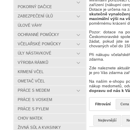
Minimální pořizovací 
zařízení (nákupní ceny
POKORNÝ DAČICE
Dotace je určena na z
skutečně vynaloženýc
ZABEZPEČENÍ ÚLŮ
maximální výši na v
poměrnému krácení d
ÚLOVÉ VÁHY
Pozor: dotace na poř
OCHRANNÉ POMŮCKY
Českomoravské společ
žádat, pokud jste se
VČELAŘSKÉ POMŮCKY
chovaných včel do 150
ÚLY NÁSTAVKOVÉ
Při nákupu včelařsk
zdarma.
VÝROBA RÁMKŮ
Zde naleznete aktuáln
KRMENÍ VČEL
je pro Vás zdarma zař
Na naším e-shopu po
OMETAČ VČEL
nákup medometů, odví
dopravu od nás k V
PRÁCE S MEDEM
PRÁCE S VOSKEM
Filtrování
Cena
PRÁCE S PYLEM
CHOV MATEK
Nejlevnější
Ne
ŽIVNÁ SŮL A KVASINKY