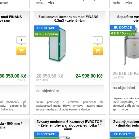
metody.
exte...
...více
možn...
...více
a med FINANS -
Ztekucovací komora na med FINANS -
Separátor vo
vý rám
0,3m3 - zelený rám
výr
EU DOTACE
EU DOTACE
GEIS / Doprava
GEIS / Doprava
26 818,18 K
30 350,00 Kč
20 659,50 Kč
24 998,00 Kč
bez DPH
s DPH
bez DPH
s DPH
na objednání
na objednání
Separátor vosku a 
vní pomocník při
Velmi praktický a efektivní pomocník při
tavič (separátor)
hody: - zabere málo
ztekucování medu. Hlavní výhody: - zabere málo
efektivní zařízení n
i sklenice
místa - možnost ukládat konve i sklenice
zp...
...více
Zvratný medomet 6-kazetový EVROTOM
Zvratný medom
du - 500 mm /
- Zelené nohy a analogová jednotka / /
- digitální je
nans
rámk...
EU DOTACE
EU DOTACE