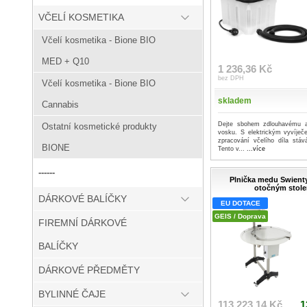
VČELÍ KOSMETIKA
Včelí kosmetika - Bione BIO
MED + Q10
1 236,36 Kč
bez DPH
Včelí kosmetika - Bione BIO
skladem
Cannabis
Dejte sbohem zdlouhavému a
Ostatní kosmetické produkty
vosku. S elektrickým vyvíje
zpracování včelího díla stává
BIONE
Tento v...
...více
------
Plnička medu Swient
otočným stol
DÁRKOVÉ BALÍČKY
EU DOTACE
GEIS / Doprava
FIREMNÍ DÁRKOVÉ
BALÍČKY
DÁRKOVÉ PŘEDMĚTY
BYLINNÉ ČAJE
113 223,14 Kč
1