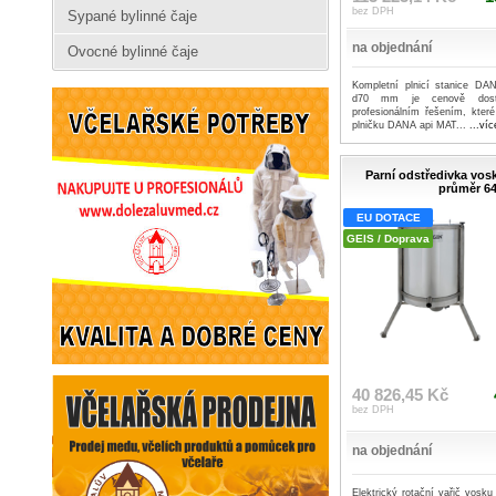
bez DPH
Sypané bylinné čaje
na objednání
Ovocné bylinné čaje
Kompletní plnicí stanice D
d70 mm je cenově dost
profesionálním řešením, kter
plničku DANA api MAT...
...víc
Parní odstředivka vos
průměr 6
EU DOTACE
GEIS / Doprava
40 826,45 Kč
bez DPH
na objednání
Elektrický rotační vařič vosk