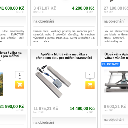
41 000,00 Kč
3 471,07 Kč
4 200,00 Kč
27 190,08 K
s DPH
bez DPH
s DPH
bez DPH
na objednání
na objednání
. Plně automatický
Solární tavicí voskový přístroj má kapacitu pro 1
Box na ztekucován
edomet EVROTOM
rámeček nebo 2 poloviční rámečky. Je vyroben
box Made in Germ
 pro včelaře, kteří
výhradně z plechu INOX 304 / Nerez o tloušťce 0,6
Mars) nerezový. 
ce
mm...
...více
probíhá díky ve...
.
erez / váha na
ApiVáha Multi / váha na dálku s
Úlová váha Apis
 / pro měření
přenosem dat / pro měření stanoviště
váha k váhám na
.
EU DOTACE
21 990,00 Kč
6 603,31 Kč
11 975,21 Kč
14 490,00 Kč
s DPH
bez DPH
bez DPH
s DPH
na objednání
na objednání