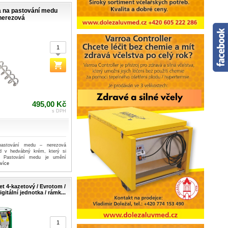
la na pastování medu
nerezová
495,00 Kč
s DPH
 pastování medu – nerezová
d v hedvábný krém, který si
jí. Pastování medu je umění
.více
t 4-kazetový / Evrotom /
gitální jednotka / rámk...