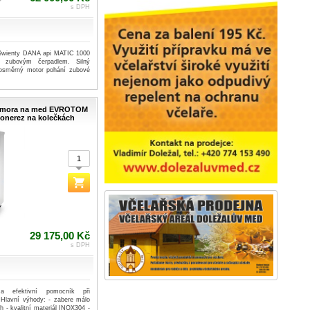
s DPH
 Swienty DANA api MATIC 1000
se zubovým čerpadlem. Silný
nosměrný motor pohání zubové
komora na med EVROTOM
elonerez na kolečkách
č
29 175,00 Kč
s DPH
 a efektivní pomocník při
Hlavní výhody: - zabere málo
h - kvalitní materiál INOX304 -