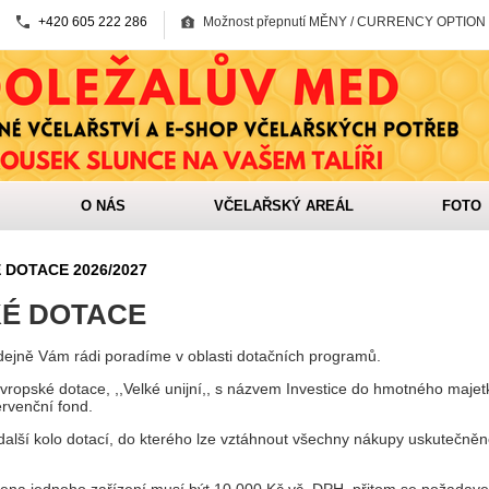
+420 605 222 286
Možnost přepnutí MĚNY / CURRENCY OPTION
O NÁS
VČELAŘSKÝ AREÁL
FOTO
 DOTACE 2026/2027
É DOTACE
dejně Vám rádi poradíme v oblasti dotačních programů.
vropské dotace, ,,Velké unijní,, s názvem Investice do hmotného majet
ervenční fond.
í další kolo dotací, do kterého lze vztáhnout všechny nákupy uskutečně