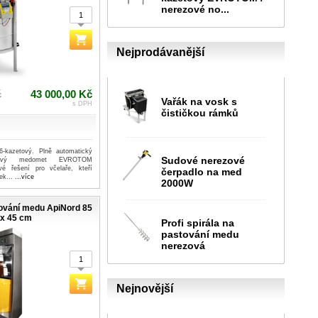
nerezové no...
Nejprodávanější
č
43 000,00 Kč
Vařák na vosk s
s DPH
čističkou rámků
-kazetový. Plně automatický
Sudové nerezové
etový medomet EVROTOM
vé řešení pro včelaře, kteří
čerpadlo na med
fek...
...více
2000W
ování medu ApiNord 85
x 45 cm
Profi spirála na
pastování medu
nerezová
Nejnovější