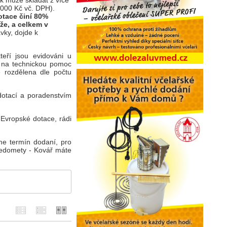
k může skládat z více
0 000 Kč vč. DPH).
otace činí 80%
že, a celkem v
vky, dojde k
teří jsou evidováni u
e na technickou pomoc
ě rozdělena dle počtu
otací a poradenstvím
 Evropské dotace, rádi
e termín dodaní, pro
Medomety - Kovář máte