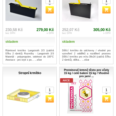
230,58 Kč
279,00 Kč
252,07 Kč
305,00 Kč
bez DPH
s DPH
bez DPH
s DPH
skladem
skladem
Rámkové krmítko Langstroth 2/3 (zabírá
Dělící krmítko do odchovny / vhodné pro
šířku 2 rámků) Rozměry - Langstroth 2/3
vytvoření 2 oddělků a rozdělení prostoru
Materiál - polypropylen, odolnost do 100°C
Dělící krmítko pro míru 39x24 (zabírá šířku
Atestace - pro styk s po...
...více
2 rámků), délka...
...více
Proteinové krmné těsto pro včely
Stropní krmítko
15 kg / celé balení 15 kg / Vhodné
pro jarní ...
AKCE