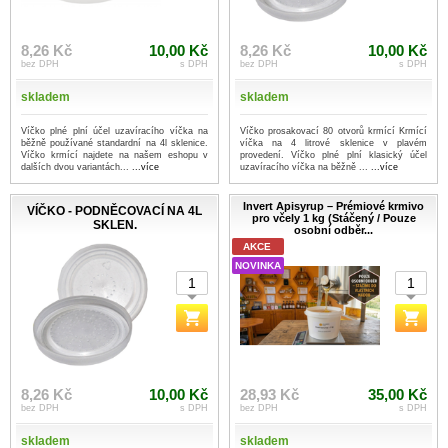
8,26 Kč
10,00 Kč
8,26 Kč
10,00 Kč
bez DPH
s DPH
bez DPH
s DPH
skladem
skladem
Víčko plné plní účel uzavíracího víčka na
Víčko prosakovací 80 otvorů krmící Krmící
běžně používané standardní na 4l sklenice.
víčka na 4 litrové sklenice v plavém
Víčko krmící najdete na našem eshopu v
provedení. Víčko plné plní klasický účel
dalších dvou variantách...
...více
uzavíracího víčka na běžně ...
...více
Invert Apisyrup – Prémiové krmivo
VÍČKO - PODNĚCOVACÍ NA 4L
pro včely 1 kg (Stáčený / Pouze
SKLEN.
osobní odběr...
AKCE
NOVINKA
8,26 Kč
10,00 Kč
28,93 Kč
35,00 Kč
bez DPH
s DPH
bez DPH
s DPH
skladem
skladem