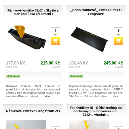
...více
,,jedno rámkové,, krmítko 39x12
Rámkové krmítko 39x24 / Skvělé a
TOP pomůcka při krmení !
/ kapsové
177,69 Kč
215,00 Kč
202,48 Kč
245,00 Kč
bez DPH
s DPH
bez DPH
s DPH
skladem
skladem
Rámkové krmítko 39x24 Krmítko je
Kapsové krmítko je vhodné umístit přímo do
praktická a skvělá pomůcka na zakrmení
nástavku místo jednoho rámku, ČERNÝ
včelstev také lze krmítko využít na jaře a při
PLAST CZ VÝROBA Kapsovité krmítko r.m.
tvorbě oddělků, viz. návod ...
...více
39x12 místo 1 kusu rámku (čer...
...více
Pro Oddělky !!! - Dělící krmítko do
Rámkové krmítko Langstroth 2/3
odchovny pro rámkovou míru
39x24 / vhodné ...