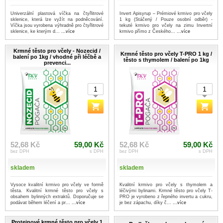
Univerzální plastová víčka na čtyřlitrové
Invert Apisyrup – Prémiové krmivo pro včely
sklenice, která lze vyžít na podněcování.
1 kg (Stáčený / Pouze osobní odběr) -
Víčka jsou vyrobena výhradně pro čtyřlitrové
tekuté krmivo pro včely na zimu Invertní
sklenice, ke kterým d...
...více
krmivo přímo z Českého...
...více
Krmné těsto pro včely - Nozecid /
Krmné těsto pro včely T-PRO 1 kg /
balení po 1kg / vhodné při léčbě a
těsto s thymolem / balení po 1kg
prevenci...
52,68 Kč
59,00 Kč
52,68 Kč
59,00 Kč
bez DPH
s DPH
bez DPH
s DPH
skladem
skladem
Vysoce kvalitní krmivo pro včely ve formě
Kvalitní krmivo pro včely s thymolem a
těsta. Kvalitní krmné těsto pro včely s
léčivými bylinami. Krmné těsto pro včely T-
obsahem bylinných extraktů. Doporučuje se
PRO je vyrobeno z řepného invertu a cukru,
podávat během léčení a pr...
...více
je bez zápachu, díky č...
...více
Proteinové krmné těsto pro včely 1