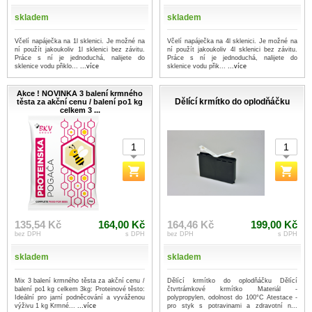
skladem
skladem
Včelí napáječka na 1l sklenici. Je možné na
Včelí napáječka na 4l sklenici. Je možné na
ní použít jakoukoliv 1l sklenici bez závitu.
ní použít jakoukoliv 4l sklenici bez závitu.
Práce s ní je jednoduchá, nalijete do
Práce s ní je jednoduchá, nalijete do
sklenice vodu přiklo...
...více
sklenice vodu přik...
...více
Akce ! NOVINKA 3 balení krmného
Dělící krmítko do oplodňáčku
těsta za akční cenu / balení po1 kg
celkem 3 ...
135,54 Kč
164,00 Kč
164,46 Kč
199,00 Kč
bez DPH
s DPH
bez DPH
s DPH
skladem
skladem
Mix 3 balení krmného těsta za akční cenu /
Dělící krmítko do oplodňáčku Dělící
balení po1 kg celkem 3kg: Proteinové těsto:
čtvrtrámkové krmítko Materiál -
Ideální pro jarní podněcování a vyváženou
polypropylen, odolnost do 100°C Atestace -
výživu 1 kg Krmné...
...více
pro styk s potravinami a zdravotní n...