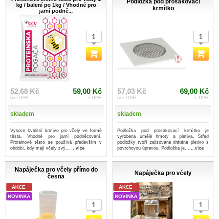
Podložka pod prosakovací
kg / balení po 1kg / Vhodné pro
krmítko
jarní podně...
52,68 Kč
59,00 Kč
57,03 Kč
69,00 Kč
bez DPH
s DPH
bez DPH
s DPH
skladem
skladem
Vysoce kvalitní krmivo pro včely ve formě
Podložka pod prosakovací krmítko je
těsta. Vhodné pro jarní podněcovaní.
vyrobena umělé hmoty a pletiva. Střed
Proteinové těsto se používá především v
podložky tvoří zalisované drátěné pletivo s
období, kdy mají včely zvý...
...více
povrchovou úpravou. Podložka je...
...více
Napáječka pro včely přímo do
Napáječka pro včely
česna
AKCE
AKCE
NOVINKA
NOVINKA