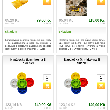
65,29 Kč
79,00 Kč
95,04 Kč
115,00 Kč
bez DPH
s DPH
bez DPH
s DPH
skladem
skladem
Kombinovaná česnová napáječka pro včely
Plastová napáječka pro různé druhy lahví.
– se zásobníkem a nebo na sklenici. /
Lze použít na běžné PET láhve 1,5l nebo
dodáváno s plastovým zásobníkem. Hledáte
PET láhve so širokým otvorem a velké
jednoduchý, a přitom maximál...
...více
sklenice 3-5 l. Výhodou nap...
...více
Napáječka (krmítko) na 1l
Napaječka (krmítko) na 4l
sklenici
sklenici
123,14 Kč
149,00 Kč
123,14 Kč
149,00 Kč
bez DPH
s DPH
bez DPH
s DPH