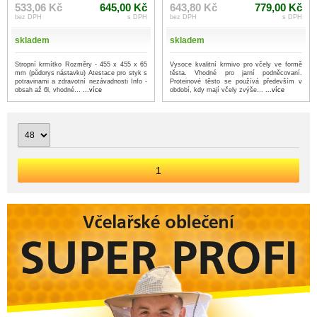
533,06 Kč
645,00 Kč
643,80 Kč
779,00 Kč
bez DPH
s DPH
bez DPH
s DPH
skladem
skladem
Stropní krmítko Rozměry - 455 x 455 x 65
Vysoce kvalitní krmivo pro včely ve formě
mm (půdorys nástavku) Atestace pro styk s
těsta. Vhodné pro jarní podněcovaní.
potravinami a zdravotní nezávadnosti Info -
Proteinové těsto se používá především v
obsah až 6l, vhodné...
...více
období, kdy mají včely zvýše...
...více
1