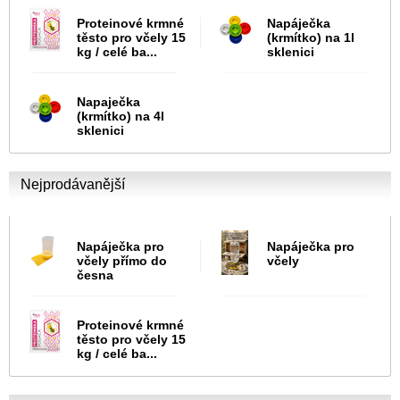
Proteinové krmné
Napáječka
těsto pro včely 15
(krmítko) na 1l
kg / celé ba...
sklenici
Napaječka
(krmítko) na 4l
sklenici
Nejprodávanější
Napáječka pro
Napáječka pro
včely přímo do
včely
česna
Proteinové krmné
těsto pro včely 15
kg / celé ba...