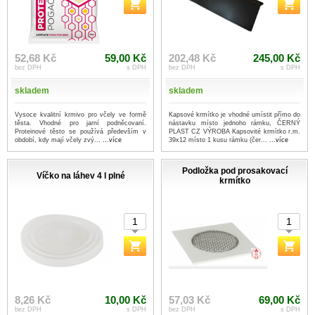
52,68 Kč
59,00 Kč
202,48 Kč
245,00 Kč
bez DPH
s DPH
bez DPH
s DPH
skladem
skladem
Vysoce kvalitní krmivo pro včely ve formě
Kapsové krmítko je vhodné umístit přímo do
těsta. Vhodné pro jarní podněcovaní.
nástavku místo jednoho rámku, ČERNÝ
Proteinové těsto se používá především v
PLAST CZ VÝROBA Kapsovité krmítko r.m.
období, kdy mají včely zvý...
...více
39x12 místo 1 kusu rámku (čer...
...více
Podložka pod prosakovací
Víčko na láhev 4 l plné
krmítko
8,26 Kč
10,00 Kč
57,03 Kč
69,00 Kč
bez DPH
s DPH
bez DPH
s DPH