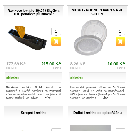
VÍČKO - PODNĚCOVACÍ NA 4L
Rámkové krmítko 39x24 / Skvělé a
TOP pomůcka při krmení !
SKLEN.
177,69 Kč
215,00 Kč
8,26 Kč
10,00 Kč
bez DPH
s DPH
bez DPH
s DPH
skladem
skladem
Rámkové krmítko 39x24 Krmítko je
Univerzální plastová víčka na čtyřlitrové
praktická a skvělá pomůcka na zakrmení
sklenice, která lze vyžít na podněcování.
včelstev také lze krmítko využít na jaře a při
Víčka jsou vyrobena výhradně pro čtyřlitrové
tvorbě oddělků, viz. návod ...
...více
sklenice, ke kterým d...
...více
Stropní krmítko
Dělící krmítko do oplodňáčku