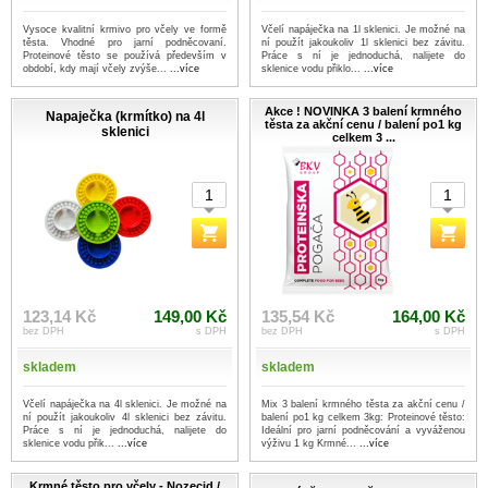
Vysoce kvalitní krmivo pro včely ve formě
Včelí napáječka na 1l sklenici. Je možné na
těsta. Vhodné pro jarní podněcovaní.
ní použít jakoukoliv 1l sklenici bez závitu.
Proteinové těsto se používá především v
Práce s ní je jednoduchá, nalijete do
období, kdy mají včely zvýše...
...více
sklenice vodu přiklo...
...více
Akce ! NOVINKA 3 balení krmného
Napaječka (krmítko) na 4l
těsta za akční cenu / balení po1 kg
sklenici
celkem 3 ...
123,14 Kč
149,00 Kč
135,54 Kč
164,00 Kč
bez DPH
s DPH
bez DPH
s DPH
skladem
skladem
Včelí napáječka na 4l sklenici. Je možné na
Mix 3 balení krmného těsta za akční cenu /
ní použít jakoukoliv 4l sklenici bez závitu.
balení po1 kg celkem 3kg: Proteinové těsto:
Práce s ní je jednoduchá, nalijete do
Ideální pro jarní podněcování a vyváženou
sklenice vodu přik...
...více
výživu 1 kg Krmné...
...více
Krmné těsto pro včely - Nozecid /