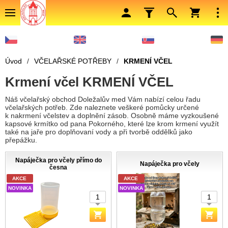
Úvod
/
VČELAŘSKÉ POTŘEBY
/
KRMENÍ VČEL
Krmení včel KRMENÍ VČEL
Náš včelařský obchod Doležalův med Vám nabízí celou řadu
včelařských potřeb. Zde naleznete veškeré pomůcky určené
k nakrmení včelstev a doplnění zásob. Osobně máme vyzkoušené
kapsové krmítko od pana Pokorného, které lze krom krmení využít
také na jaře pro doplňovaní vody a při tvorbě oddělků jako
přepážku.
Napáječka pro včely přímo do
Napáječka pro včely
česna
AKCE
AKCE
NOVINKA
NOVINKA