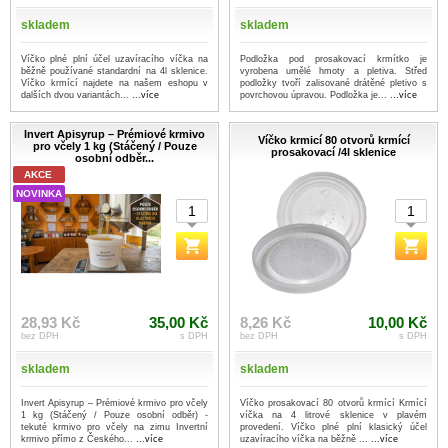
skladem
skladem
Víčko plné plní účel uzavíracího víčka na
Podložka pod prosakovací krmítko je
běžně používané standardní na 4l sklenice.
vyrobena umělé hmoty a pletiva. Střed
Víčko krmící najdete na našem eshopu v
podložky tvoří zalisované drátěné pletivo s
dalších dvou variantách...
...více
povrchovou úpravou. Podložka je...
...více
Invert Apisyrup – Prémiové krmivo
Víčko krmicí 80 otvorů krmící
pro včely 1 kg (Stáčený / Pouze
prosakovací /4l sklenice
osobní odběr...
AKCE
NOVINKA
28,93 Kč
35,00 Kč
8,26 Kč
10,00 Kč
bez DPH
s DPH
bez DPH
s DPH
skladem
skladem
Invert Apisyrup – Prémiové krmivo pro včely
Víčko prosakovací 80 otvorů krmící Krmící
1 kg (Stáčený / Pouze osobní odběr) -
víčka na 4 litrové sklenice v plavém
tekuté krmivo pro včely na zimu Invertní
provedení. Víčko plné plní klasický účel
krmivo přímo z Českého...
...více
uzavíracího víčka na běžně ...
...více