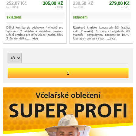
252,07 Kč
305,00 Kč
230,58 Kč
279,00 Kč
bez DPH
s DPH
bez DPH
s DPH
skladem
skladem
Dělící krmítko do odchovny / vhodné pro
Rámkové krmítko Langstroth 2/3 (zabírá
vytvoření 2 oddělků a rozdělení prostoru
šířku 2 rámků) Rozměry - Langstroth 2/3
Dělící krmítko pro míru 39x24 (zabírá šířku
Materiál - polypropylen, odolnost do 100°C
2 rámků), délka...
...více
Atestace - pro styk s po...
...více
1