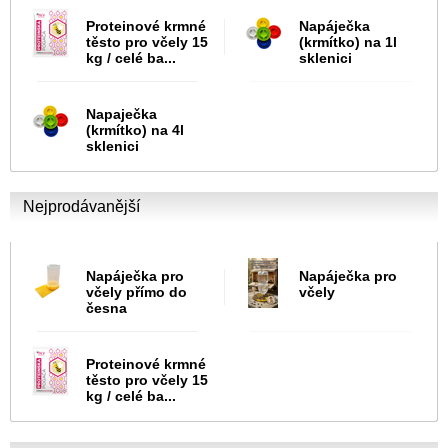
Proteinové krmné
Napáječka
těsto pro včely 15
(krmítko) na 1l
kg / celé ba...
sklenici
Napaječka
(krmítko) na 4l
sklenici
Nejprodávanější
Napáječka pro
Napáječka pro
včely přímo do
včely
česna
Proteinové krmné
těsto pro včely 15
kg / celé ba...