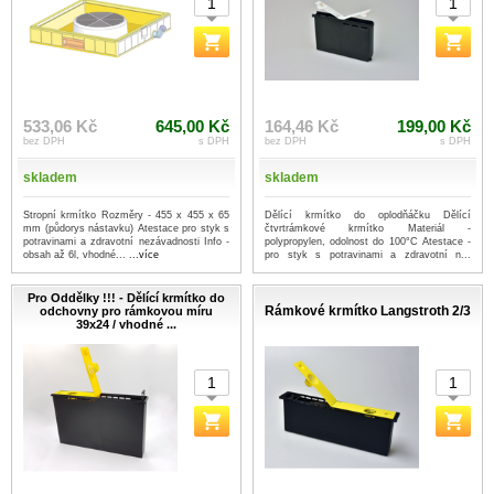
533,06 Kč
645,00 Kč
164,46 Kč
199,00 Kč
bez DPH
s DPH
bez DPH
s DPH
skladem
skladem
Stropní krmítko Rozměry - 455 x 455 x 65
Dělící krmítko do oplodňáčku Dělící
mm (půdorys nástavku) Atestace pro styk s
čtvrtrámkové krmítko Materiál -
potravinami a zdravotní nezávadnosti Info -
polypropylen, odolnost do 100°C Atestace -
obsah až 6l, vhodné...
...více
pro styk s potravinami a zdravotní n...
...více
Pro Oddělky !!! - Dělící krmítko do
Rámkové krmítko Langstroth 2/3
odchovny pro rámkovou míru
39x24 / vhodné ...