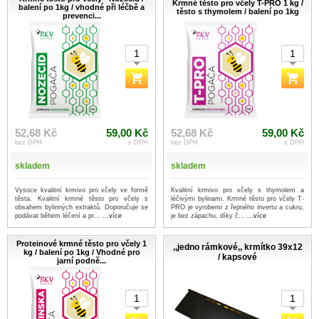
Krmné těsto pro včely T-PRO 1 kg /
balení po 1kg / vhodné při léčbě a
těsto s thymolem / balení po 1kg
prevenci...
52,68 Kč
59,00 Kč
52,68 Kč
59,00 Kč
bez DPH
s DPH
bez DPH
s DPH
skladem
skladem
Vysoce kvalitní krmivo pro včely ve formě
Kvalitní krmivo pro včely s thymolem a
těsta. Kvalitní krmné těsto pro včely s
léčivými bylinami. Krmné těsto pro včely T-
obsahem bylinných extraktů. Doporučuje se
PRO je vyrobeno z řepného invertu a cukru,
podávat během léčení a pr...
...více
je bez zápachu, díky č...
...více
Proteinové krmné těsto pro včely 1
,,jedno rámkové,, krmítko 39x12
kg / balení po 1kg / Vhodné pro
/ kapsové
jarní podně...