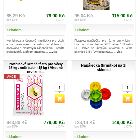
65,29 Kč
79,00 Kč
95,04 Kč
115,00 Kč
bez DPH
s DPH
bez DPH
s DPH
skladem
skladem
Kombinovaná česnová napáječka pro včely
Plastová napáječka pro různé druhy lahví.
– se zásobníkem a nebo na sklenici. /
Lze použít na běžné PET láhve 1,5l nebo
dodáváno s plastovým zásobníkem. Hledáte
PET láhve so širokým otvorem a velké
jednoduchý, a přitom maximál...
...více
sklenice 3-5 l. Výhodou nap...
...více
Proteinové krmné těsto pro včely
Napáječka (krmítko) na 1l
15 kg / celé balení 15 kg / Vhodné
sklenici
pro jarní ...
AKCE
643,80 Kč
779,00 Kč
123,14 Kč
149,00 Kč
bez DPH
s DPH
bez DPH
s DPH
skladem
skladem