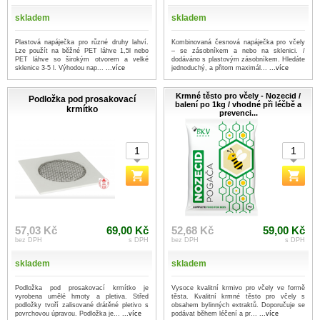
skladem
skladem
Plastová napáječka pro různé druhy lahví.
Kombinovaná česnová napáječka pro včely
Lze použít na běžné PET láhve 1,5l nebo
– se zásobníkem a nebo na sklenici. /
PET láhve so širokým otvorem a velké
dodáváno s plastovým zásobníkem. Hledáte
sklenice 3-5 l. Výhodou nap...
...více
jednoduchý, a přitom maximál...
...více
Krmné těsto pro včely - Nozecid /
Podložka pod prosakovací
balení po 1kg / vhodné při léčbě a
krmítko
prevenci...
57,03 Kč
69,00 Kč
52,68 Kč
59,00 Kč
bez DPH
s DPH
bez DPH
s DPH
skladem
skladem
Podložka pod prosakovací krmítko je
Vysoce kvalitní krmivo pro včely ve formě
vyrobena umělé hmoty a pletiva. Střed
těsta. Kvalitní krmné těsto pro včely s
podložky tvoří zalisované drátěné pletivo s
obsahem bylinných extraktů. Doporučuje se
povrchovou úpravou. Podložka je...
...více
podávat během léčení a pr...
...více