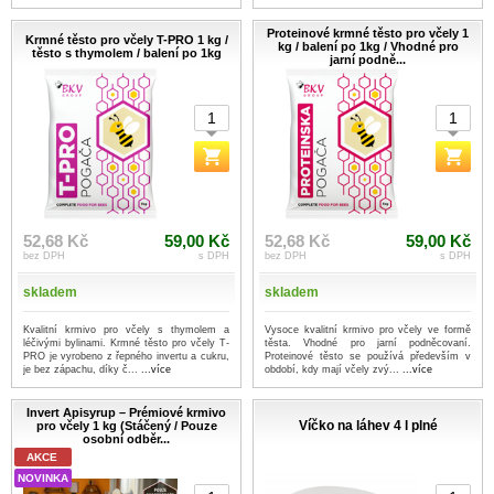
Proteinové krmné těsto pro včely 1
Krmné těsto pro včely T-PRO 1 kg /
kg / balení po 1kg / Vhodné pro
těsto s thymolem / balení po 1kg
jarní podně...
52,68 Kč
59,00 Kč
52,68 Kč
59,00 Kč
bez DPH
s DPH
bez DPH
s DPH
skladem
skladem
Kvalitní krmivo pro včely s thymolem a
Vysoce kvalitní krmivo pro včely ve formě
léčivými bylinami. Krmné těsto pro včely T-
těsta. Vhodné pro jarní podněcovaní.
PRO je vyrobeno z řepného invertu a cukru,
Proteinové těsto se používá především v
je bez zápachu, díky č...
...více
období, kdy mají včely zvý...
...více
Invert Apisyrup – Prémiové krmivo
Víčko na láhev 4 l plné
pro včely 1 kg (Stáčený / Pouze
osobní odběr...
AKCE
NOVINKA