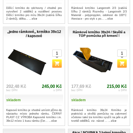
Dělící krmítko do odchovny / vhodné pro
Rámkové krmítko Langstroth 2/3 (zabírá
vytvoření 2 oddělků a rozdělení prostoru
šířku 2 rámků) Rozměry - Langstroth 2/3
Dělící krmítko pro míru 39x24 (zabírá šířku
Materiál - polypropylen, odolnost do 100°C
2 rámků), délka...
...více
Atestace - pro styk s po...
...více
,,jedno rámkové,, krmítko 39x12
Rámkové krmítko 39x24 / Skvělé a
/ kapsové
TOP pomůcka při krmení !
202,48 Kč
245,00 Kč
177,69 Kč
215,00 Kč
bez DPH
s DPH
bez DPH
s DPH
skladem
skladem
Kapsové krmítko je vhodné umístit přímo do
Rámkové krmítko 39x24 Krmítko je
nástavku místo jednoho rámku, ČERNÝ
praktická a skvělá pomůcka na zakrmení
PLAST CZ VÝROBA Kapsovité krmítko r.m.
včelstev také lze krmítko využít na jaře a při
39x12 místo 1 kusu rámku (čer...
...více
tvorbě oddělků, viz. návod ...
...více
Akce ! NOVINKA 3 balení krmného