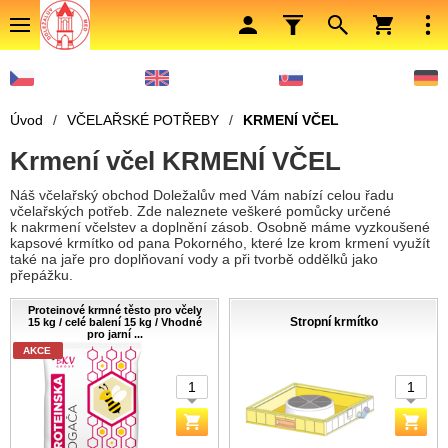
Úvod
/
VČELAŘSKÉ POTŘEBY
/
KRMENÍ VČEL
Krmení včel KRMENÍ VČEL
Náš včelařský obchod Doležalův med Vám nabízí celou řadu
včelařských potřeb. Zde naleznete veškeré pomůcky určené
k nakrmení včelstev a doplnění zásob. Osobně máme vyzkoušené
kapsové krmítko od pana Pokorného, které lze krom krmení využít
také na jaře pro doplňovaní vody a při tvorbě oddělků jako
přepážku.
Proteinové krmné těsto pro včely
Stropní krmítko
15 kg / celé balení 15 kg / Vhodné
pro jarní ...
AKCE