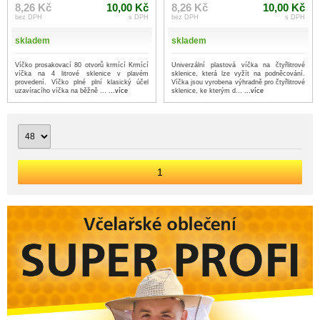
8,26 Kč
10,00 Kč
8,26 Kč
10,00 Kč
bez DPH
s DPH
bez DPH
s DPH
skladem
skladem
Víčko prosakovací 80 otvorů krmící Krmící
Univerzální plastová víčka na čtyřlitrové
víčka na 4 litrové sklenice v plavém
sklenice, která lze vyžít na podněcování.
provedení. Víčko plné plní klasický účel
Víčka jsou vyrobena výhradně pro čtyřlitrové
uzavíracího víčka na běžně ...
...více
sklenice, ke kterým d...
...více
1