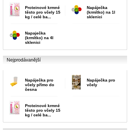
Proteinové krmné
Napáječka
těsto pro včely 15
(krmítko) na 1l
kg / celé ba...
sklenici
Napaječka
(krmítko) na 4l
sklenici
Nejprodávanější
Napáječka pro
Napáječka pro
včely přímo do
včely
česna
Proteinové krmné
těsto pro včely 15
kg / celé ba...