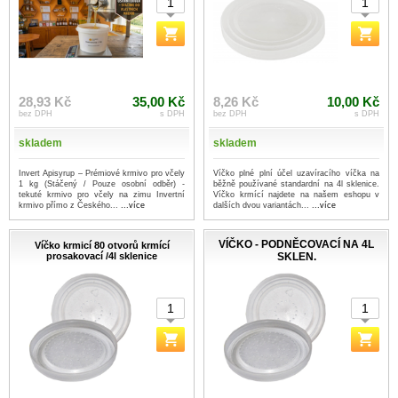
28,93 Kč
35,00 Kč
8,26 Kč
10,00 Kč
bez DPH
s DPH
bez DPH
s DPH
skladem
skladem
Invert Apisyrup – Prémiové krmivo pro včely
Víčko plné plní účel uzavíracího víčka na
1 kg (Stáčený / Pouze osobní odběr) -
běžně používané standardní na 4l sklenice.
tekuté krmivo pro včely na zimu Invertní
Víčko krmící najdete na našem eshopu v
krmivo přímo z Českého...
...více
dalších dvou variantách...
...více
VÍČKO - PODNĚCOVACÍ NA 4L
Víčko krmicí 80 otvorů krmící
prosakovací /4l sklenice
SKLEN.