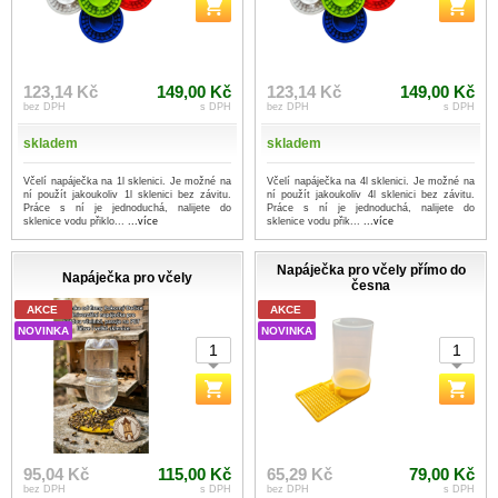
123,14 Kč
149,00 Kč
123,14 Kč
149,00 Kč
bez DPH
s DPH
bez DPH
s DPH
skladem
skladem
Včelí napáječka na 1l sklenici. Je možné na
Včelí napáječka na 4l sklenici. Je možné na
ní použít jakoukoliv 1l sklenici bez závitu.
ní použít jakoukoliv 4l sklenici bez závitu.
Práce s ní je jednoduchá, nalijete do
Práce s ní je jednoduchá, nalijete do
sklenice vodu přiklo...
...více
sklenice vodu přik...
...více
Napáječka pro včely přímo do
Napáječka pro včely
česna
AKCE
AKCE
NOVINKA
NOVINKA
95,04 Kč
115,00 Kč
65,29 Kč
79,00 Kč
bez DPH
s DPH
bez DPH
s DPH