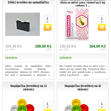
Dělící krmítko do oplodňáčku
těsta za akční cenu / balení po1 kg
celkem 3 ...
164,46 Kč
199,00 Kč
135,54 Kč
164,00 Kč
bez DPH
s DPH
bez DPH
s DPH
skladem
skladem
Dělící krmítko do oplodňáčku Dělící
Mix 3 balení krmného těsta za akční cenu /
čtvrtrámkové krmítko Materiál -
balení po1 kg celkem 3kg: Proteinové těsto:
polypropylen, odolnost do 100°C Atestace -
Ideální pro jarní podněcování a vyváženou
pro styk s potravinami a zdravotní n...
výživu 1 kg Krmné...
...více
...více
Napáječka (krmítko) na 1l
Napaječka (krmítko) na 4l
sklenici
sklenici