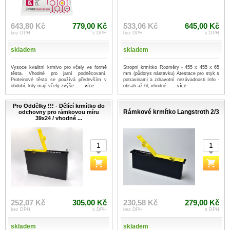
643,80 Kč
779,00 Kč
533,06 Kč
645,00 Kč
bez DPH
s DPH
bez DPH
s DPH
skladem
skladem
Vysoce kvalitní krmivo pro včely ve formě
Stropní krmítko Rozměry - 455 x 455 x 65
těsta. Vhodné pro jarní podněcovaní.
mm (půdorys nástavku) Atestace pro styk s
Proteinové těsto se používá především v
potravinami a zdravotní nezávadnosti Info -
období, kdy mají včely zvýše...
...více
obsah až 6l, vhodné...
...více
Pro Oddělky !!! - Dělící krmítko do
Rámkové krmítko Langstroth 2/3
odchovny pro rámkovou míru
39x24 / vhodné ...
252,07 Kč
305,00 Kč
230,58 Kč
279,00 Kč
bez DPH
s DPH
bez DPH
s DPH
skladem
skladem