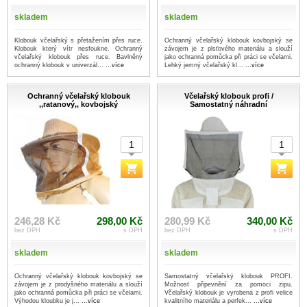
skladem
skladem
Klobouk včelařský s přetažením přes ruce.
Ochranný včelařský klobouk kovbojský se
Klobouk který vítr nesfoukne. Ochranný
závojem je z plsťového materiálu a slouží
včelařský klobouk přes ruce. Bavlněný
jako ochranná pomůcka při práci se včelami.
ochranný klobouk v univerzál...
...více
Lehký jemný včelařský kl...
...více
Ochranný včelařský klobouk
Včelařský klobouk profi /
,,ratanový,, kovbojský
Samostatný náhradní
246,28 Kč
298,00 Kč
280,99 Kč
340,00 Kč
bez DPH
s DPH
bez DPH
s DPH
skladem
skladem
Ochranný včelařský klobouk kovbojský se
Samostatný včelařský klobouk PROFI.
závojem je z prodyšného materiálu a slouží
Možnost připevnění za pomoci zipu.
jako ochranná pomůcka při práci se včelami.
Včelařský klobouk je vyrobena z profi velice
Výhodou kloubku je j...
...více
kvalitního materiálu a perfek...
...více