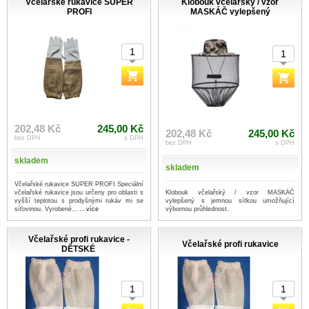
Včelařské rukavice SUPER
Klobouk včelařský / vzor
PROFI
MASKÁČ vylepšený
202,48 Kč
245,00 Kč
202,48 Kč
245,00 Kč
bez DPH
s DPH
bez DPH
s DPH
skladem
skladem
Včelařské rukavice SUPER PROFI Speciální
Klobouk včelařský / vzor MASKÁČ
včelařské rukavice jsou určeny pro oblasti s
vylepšený s jemnou síťkou umožňující
vyšší teplotou s prodyšnými rukáv mi se
výbornou průhlednost.
síťovinou. Vyrobené...
...více
Včelařské profi rukavice -
Včelařské profi rukavice
DĚTSKÉ