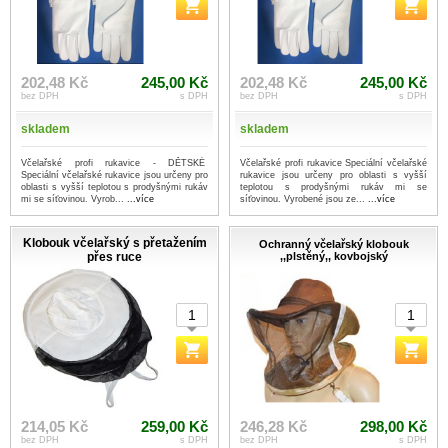
202,48 Kč
245,00 Kč
202,48 Kč
245,00 Kč
bez DPH
s DPH
bez DPH
s DPH
skladem
skladem
Včelařské profi rukavice - DĚTSKÉ
Včelařské profi rukavice Speciální včelařské
Speciální včelařské rukavice jsou určeny pro
rukavice jsou určeny pro oblasti s vyšší
oblasti s vyšší teplotou s prodyšnými rukáv
teplotou s prodyšnými rukáv mi se
mi se síťovinou. Vyrob...
...více
síťovinou. Vyrobené jsou ze...
...více
Klobouk včelařský s přetažením
Ochranný včelařský klobouk
přes ruce
,,plstěný,, kovbojský
214,05 Kč
259,00 Kč
246,28 Kč
298,00 Kč
bez DPH
s DPH
bez DPH
s DPH