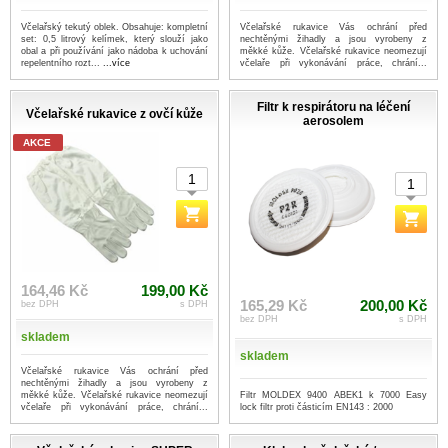
Včelařský tekutý oblek. Obsahuje: kompletní
Včelařské rukavice Vás ochrání před
set: 0,5 litrový kelímek, který slouží jako
nechtěnými žihadly a jsou vyrobeny z
obal a při používání jako nádoba k uchování
měkké kůže. Včelařské rukavice neomezují
repelentního rozt...
...více
včelaře při vykonávání práce, chrání...
...více
Filtr k respirátoru na léčení
Včelařské rukavice z ovčí kůže
aerosolem
AKCE
164,46 Kč
199,00 Kč
165,29 Kč
200,00 Kč
bez DPH
s DPH
bez DPH
s DPH
skladem
skladem
Včelařské rukavice Vás ochrání před
nechtěnými žihadly a jsou vyrobeny z
Filtr MOLDEX 9400 ABEK1 k 7000 Easy
měkké kůže. Včelařské rukavice neomezují
lock filtr proti částicím EN143 : 2000
včelaře při vykonávání práce, chrání...
...více