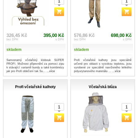
326,45 Kč
395,00 Kč
576,86 Kč
698,00 Kč
bez DPH
s DPH
bez DPH
s DPH
skladem
skladem
Samostatný včelařský klobouk SUPER
Profi včelařské kalhoty jsou speciálně
PROFI. Možnost připevnění za pomoci zipu
určené pro oblasti s vysokou teplotou, jsou
k stávající variantě bundy a také kombinézy
vyrobené ze speciálně navrženého lehkého
jak pro Profi oblečení tak Su...
...více
polyurytanového materiálu ...
...více
Profi včelařské kalhoty
Včelařská blůza