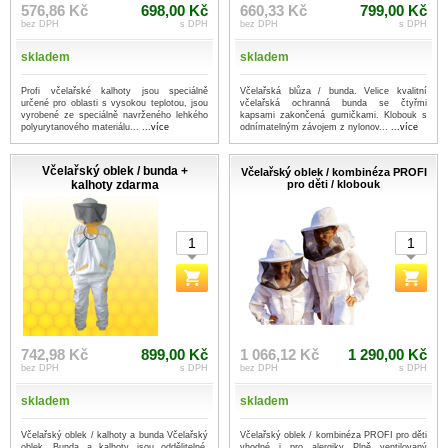
576,86 Kč
698,00 Kč
660,33 Kč
799,00 Kč
bez DPH
s DPH
bez DPH
s DPH
skladem
skladem
Profi včelařské kalhoty jsou speciálně
Včelařská blůza / bunda. Velice kvalitní
určené pro oblasti s vysokou teplotou, jsou
včelařská ochranná bunda se čtyřmi
vyrobené ze speciálně navrženého lehkého
kapsami zakončená gumičkami. Klobouk s
polyurytanového materiálu...
...více
odnímatelným závojem z nylonov...
...více
Včelařský oblek / bunda +
Včelařský oblek / kombinéza PROFI
kalhoty zdarma
pro děti / klobouk
742,98 Kč
899,00 Kč
1 066,12 Kč
1 290,00 Kč
bez DPH
s DPH
bez DPH
s DPH
skladem
skladem
Včelařský oblek / kalhoty a bunda Včelařský
Včelařský oblek / kombinéza PROFI pro děti
oblek. Bunda a kalhoty jsou oddělitelné.
vhodné i pro alergiky Plně ventilovaný