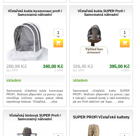
Včelařská kukla kosmonaut profi /
Včelařská kukla SUPER Profi /
Samostatná náhradní
Samostatná náhradní
280,99 Kč
340,00 Kč
326,45 Kč
395,00 Kč
bez DPH
s DPH
bez DPH
s DPH
skladem
skladem
Samostatná včelařská kukla kosmonaut
Samostatná včelařská kukla SUPER
PROFI. Možnost připevnění za pomoci zipu.
PROFI. Možnost připevnění za pomoci zipu
Umožňuje možnost variace pokud někdo
k stávající variantě bundy a také kombinézy
nepreferuje klobouk. Včelařská...
...více
jak pro Profi oblečení tak Supe...
...více
Včelařský klobouk SUPER Profi /
SUPER PROFI Včelařské kalhoty
Samostatný náhradní