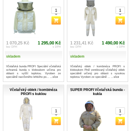
1 070,25 Kč
1 295,00 Kč
1 231,41 Kč
1 490,00 Kč
bez DPH
s DPH
bez DPH
s DPH
skladem
skladem
Včelařská bunda PROFI Speciální včelařská
Včelařský oblek / kombinéza PROFI s
ochranná bunda s kloboukem určena pro
kloboukem Plně ventilovaný včelařský oblek
oblasti s vyšší teplotou. Vyroben ze
speciálně určený pro oblasti s vysokou
speciálně navrženého lehkého po...
...více
teplotou Vyroben ze speciálně ...
...více
Včelařský oblek / kombinéza
SUPER PROFI Včelařská bunda -
PROFI s kuklou
kukla