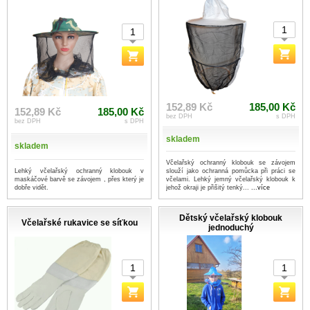
152,89 Kč
185,00 Kč
152,89 Kč
185,00 Kč
bez DPH
s DPH
bez DPH
s DPH
skladem
skladem
Včelařský ochranný klobouk se závojem
Lehký včelařský ochranný klobouk v
slouží jako ochranná pomůcka při práci se
maskáčové barvě se závojem , přes který je
včelami. Lehký jemný včelařský klobouk k
dobře vidět.
jehož okraji je přišitý tenký...
...více
Dětský včelařský klobouk
Včelařské rukavice se síťkou
jednoduchý