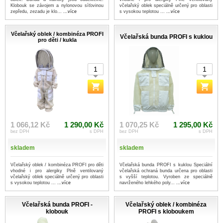
Klobouk se závojem a nylonovou síťovinou
včelařský oblek speciálně určený pro oblasti
zepředu, zezadu je klo...
...více
s vysokou teplotou ...
...více
Včelařský oblek / kombinéza PROFI
Včelařská bunda PROFI s kuklou
pro děti / kukla
1 066,12 Kč
1 290,00 Kč
1 070,25 Kč
1 295,00 Kč
bez DPH
s DPH
bez DPH
s DPH
skladem
skladem
Včelařský oblek / kombinéza PROFI pro děti
Včelařská bunda PROFI s kuklou Speciální
vhodné i pro alergiky Plně ventilovaný
včelařská ochraná bunda určena pro oblasti
včelařský oblek speciálně určený pro oblasti
s vyšší teplotou. Vyroben ze speciálně
s vysokou teplotou ...
...více
navrženého lehkého poly...
...více
Včelařská bunda PROFI -
Včelařský oblek / kombinéza
klobouk
PROFI s kloboukem