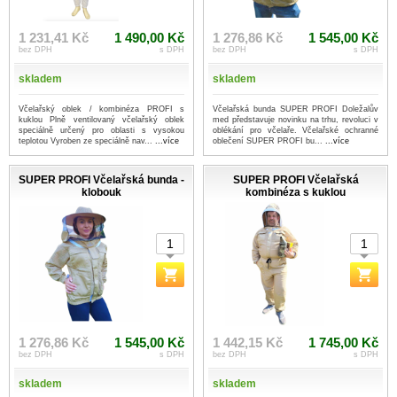
1 231,41 Kč
1 490,00 Kč
1 276,86 Kč
1 545,00 Kč
bez DPH
s DPH
bez DPH
s DPH
skladem
skladem
Včelařský oblek / kombinéza PROFI s
Včelařská bunda SUPER PROFI Doležalův
kuklou Plně ventilovaný včelařský oblek
med představuje novinku na trhu, revoluci v
speciálně určený pro oblasti s vysokou
oblékání pro včelaře. Včelařské ochranné
teplotou Vyroben ze speciálně nav...
...více
oblečení SUPER PROFI bu...
...více
SUPER PROFI Včelařská bunda -
SUPER PROFI Včelařská
klobouk
kombinéza s kuklou
1 276,86 Kč
1 545,00 Kč
1 442,15 Kč
1 745,00 Kč
bez DPH
s DPH
bez DPH
s DPH
skladem
skladem