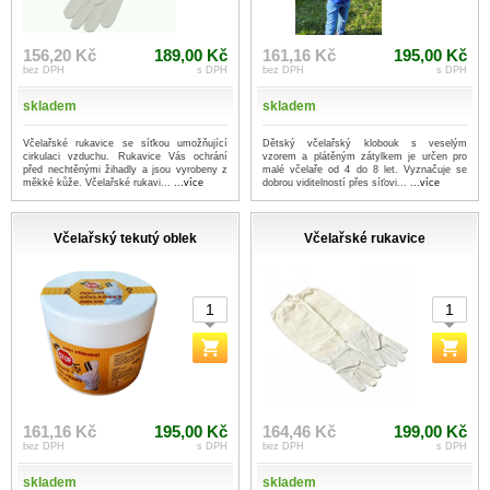
156,20 Kč
189,00 Kč
161,16 Kč
195,00 Kč
bez DPH
s DPH
bez DPH
s DPH
skladem
skladem
Včelařské rukavice se síťkou umožňující
Dětský včelařský klobouk s veselým
cirkulaci vzduchu. Rukavice Vás ochrání
vzorem a plátěným zátylkem je určen pro
před nechtěnými žihadly a jsou vyrobeny z
malé včelaře od 4 do 8 let. Vyznačuje se
měkké kůže. Včelařské rukavi...
...více
dobrou viditelností přes síťovi...
...více
Včelařský tekutý oblek
Včelařské rukavice
161,16 Kč
195,00 Kč
164,46 Kč
199,00 Kč
bez DPH
s DPH
bez DPH
s DPH
skladem
skladem