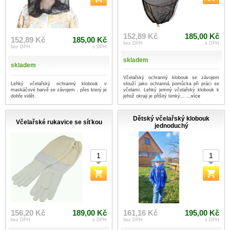
152,89 Kč
185,00 Kč
152,89 Kč
185,00 Kč
bez DPH
s DPH
bez DPH
s DPH
skladem
skladem
Včelařský ochranný klobouk se závojem
Lehký včelařský ochranný klobouk v
slouží jako ochranná pomůcka při práci se
maskáčové barvě se závojem , přes který je
včelami. Lehký jemný včelařský klobouk k
dobře vidět.
jehož okraji je přišitý tenký...
...více
Dětský včelařský klobouk
Včelařské rukavice se síťkou
jednoduchý
156,20 Kč
189,00 Kč
161,16 Kč
195,00 Kč
bez DPH
s DPH
bez DPH
s DPH