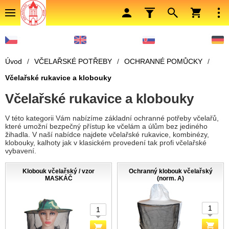
Úvod
/
VČELAŘSKÉ POTŘEBY
/
OCHRANNÉ POMŮCKY
/
Včelařské rukavice a klobouky
Včelařské rukavice a klobouky
V této kategorii Vám nabízíme základní ochranné potřeby včelařů,
které umožní bezpečný přístup ke včelám a úlům bez jediného
žihadla. V naší nabídce najdete včelařské rukavice, kombinézy,
klobouky, kalhoty jak v klasickém provedení tak profi včelařské
vybavení.
Klobouk včelařský / vzor
Ochranný klobouk včelařský
MASKÁČ
(norm. A)