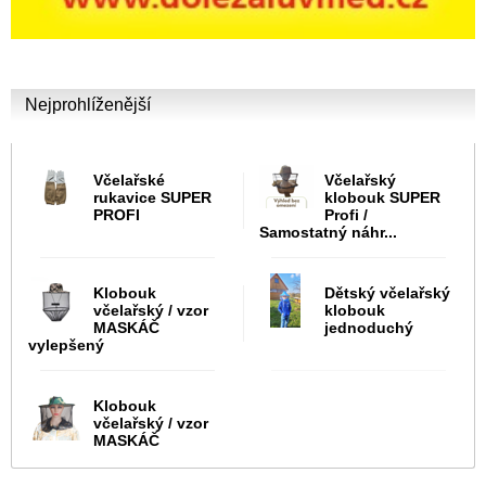
Nejprohlíženější
Včelařské
Včelařský
rukavice SUPER
klobouk SUPER
PROFI
Profi /
Samostatný náhr...
Klobouk
Dětský včelařský
včelařský / vzor
klobouk
MASKÁČ
jednoduchý
vylepšený
Klobouk
včelařský / vzor
MASKÁČ