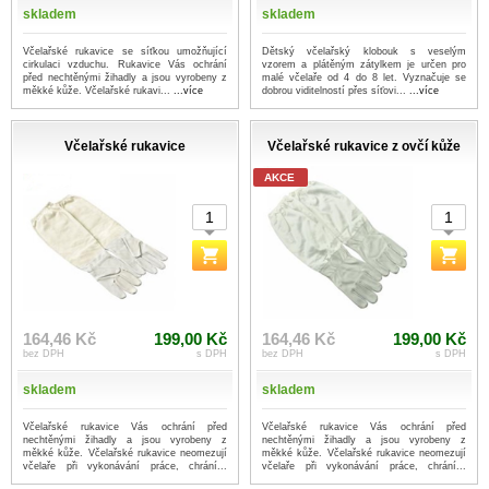
skladem
skladem
Včelařské rukavice se síťkou umožňující
Dětský včelařský klobouk s veselým
cirkulaci vzduchu. Rukavice Vás ochrání
vzorem a plátěným zátylkem je určen pro
před nechtěnými žihadly a jsou vyrobeny z
malé včelaře od 4 do 8 let. Vyznačuje se
měkké kůže. Včelařské rukavi...
...více
dobrou viditelností přes síťovi...
...více
Včelařské rukavice
Včelařské rukavice z ovčí kůže
AKCE
164,46 Kč
199,00 Kč
164,46 Kč
199,00 Kč
bez DPH
s DPH
bez DPH
s DPH
skladem
skladem
Včelařské rukavice Vás ochrání před
Včelařské rukavice Vás ochrání před
nechtěnými žihadly a jsou vyrobeny z
nechtěnými žihadly a jsou vyrobeny z
měkké kůže. Včelařské rukavice neomezují
měkké kůže. Včelařské rukavice neomezují
včelaře při vykonávání práce, chrání...
včelaře při vykonávání práce, chrání...
...více
...více