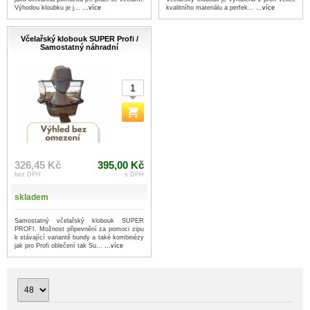
Výhodou kloubku je j...
...více
kvalitního materiálu a perfek...
...více
Včelařský klobouk SUPER Profi /
Samostatný náhradní
326,45 Kč
395,00 Kč
bez DPH
s DPH
skladem
Samostatný včelařský klobouk SUPER
PROFI. Možnost připevnění za pomoci zipu
k stávající variantě bundy a také kombinézy
jak pro Profi oblečení tak Su...
...více