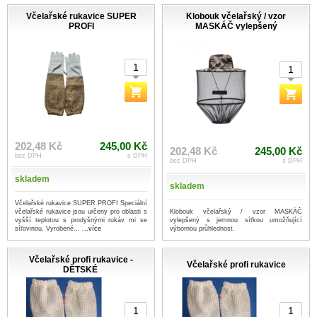
Včelařské rukavice SUPER
Klobouk včelařský / vzor
PROFI
MASKÁČ vylepšený
202,48 Kč
245,00 Kč
202,48 Kč
245,00 Kč
bez DPH
s DPH
bez DPH
s DPH
skladem
skladem
Včelařské rukavice SUPER PROFI Speciální
Klobouk včelařský / vzor MASKÁČ
včelařské rukavice jsou určeny pro oblasti s
vylepšený s jemnou síťkou umožňující
vyšší teplotou s prodyšnými rukáv mi se
výbornou průhlednost.
síťovinou. Vyrobené...
...více
Včelařské profi rukavice -
Včelařské profi rukavice
DĚTSKÉ