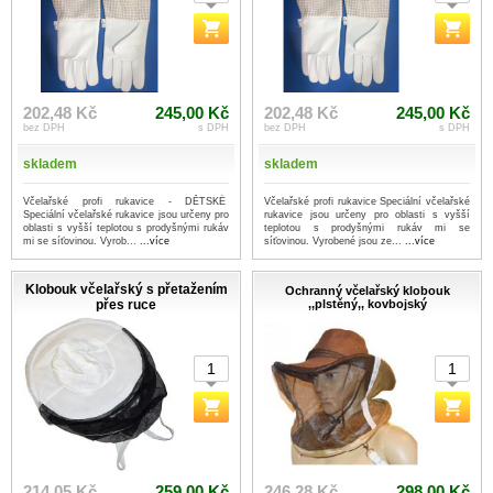
202,48 Kč
245,00 Kč
202,48 Kč
245,00 Kč
bez DPH
s DPH
bez DPH
s DPH
skladem
skladem
Včelařské profi rukavice - DĚTSKÉ
Včelařské profi rukavice Speciální včelařské
Speciální včelařské rukavice jsou určeny pro
rukavice jsou určeny pro oblasti s vyšší
oblasti s vyšší teplotou s prodyšnými rukáv
teplotou s prodyšnými rukáv mi se
mi se síťovinou. Vyrob...
...více
síťovinou. Vyrobené jsou ze...
...více
Klobouk včelařský s přetažením
Ochranný včelařský klobouk
přes ruce
,,plstěný,, kovbojský
214,05 Kč
259,00 Kč
246,28 Kč
298,00 Kč