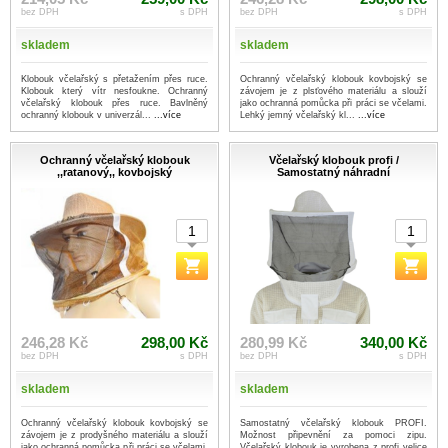
bez DPH
s DPH
bez DPH
s DPH
skladem
skladem
Klobouk včelařský s přetažením přes ruce.
Ochranný včelařský klobouk kovbojský se
Klobouk který vítr nesfoukne. Ochranný
závojem je z plsťového materiálu a slouží
včelařský klobouk přes ruce. Bavlněný
jako ochranná pomůcka při práci se včelami.
ochranný klobouk v univerzál...
...více
Lehký jemný včelařský kl...
...více
Ochranný včelařský klobouk
Včelařský klobouk profi /
,,ratanový,, kovbojský
Samostatný náhradní
246,28 Kč
298,00 Kč
280,99 Kč
340,00 Kč
bez DPH
s DPH
bez DPH
s DPH
skladem
skladem
Ochranný včelařský klobouk kovbojský se
Samostatný včelařský klobouk PROFI.
závojem je z prodyšného materiálu a slouží
Možnost připevnění za pomoci zipu.
jako ochranná pomůcka při práci se včelami.
Včelařský klobouk je vyrobena z profi velice