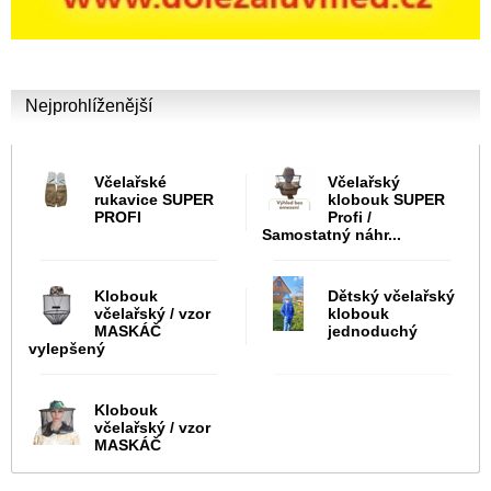
Nejprohlíženější
Včelařské
Včelařský
rukavice SUPER
klobouk SUPER
PROFI
Profi /
Samostatný náhr...
Klobouk
Dětský včelařský
včelařský / vzor
klobouk
MASKÁČ
jednoduchý
vylepšený
Klobouk
včelařský / vzor
MASKÁČ