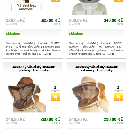
326,45 Kč
395,00 Kč
280,99 Kč
340,00 Kč
bez DPH
s DPH
bez DPH
s DPH
skladem
skladem
Samostatný včelařský klobouk SUPER
Samostatný včelařský klobouk PROFI.
PROFI. Možnost připevnění za pomoci zipu
Možnost připevnění za pomoci zipu.
k stávající variantě bundy a také kombinézy
Včelařský klobouk je vyrobena z profi velice
jak pro Profi oblečení tak Su...
...více
kvalitního materiálu a perfek...
...více
Ochranný včelařský klobouk
Ochranný včelařský klobouk
,,plstěný,, kovbojský
,,ratanový,, kovbojský
246,28 Kč
298,00 Kč
246,28 Kč
298,00 Kč
bez DPH
s DPH
bez DPH
s DPH