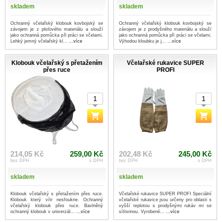
skladem
skladem
Ochranný včelařský klobouk kovbojský se
Ochranný včelařský klobouk kovbojský se
závojem je z plsťového materiálu a slouží
závojem je z prodyšného materiálu a slouží
jako ochranná pomůcka při práci se včelami.
jako ochranná pomůcka při práci se včelami.
Lehký jemný včelařský kl...
...více
Výhodou kloubku je j...
...více
Klobouk včelařský s přetažením
Včelařské rukavice SUPER
přes ruce
PROFI
214,05 Kč
259,00 Kč
202,48 Kč
245,00 Kč
bez DPH
s DPH
bez DPH
s DPH
skladem
skladem
Klobouk včelařský s přetažením přes ruce.
Včelařské rukavice SUPER PROFI Speciální
Klobouk který vítr nesfoukne. Ochranný
včelařské rukavice jsou určeny pro oblasti s
včelařský klobouk přes ruce. Bavlněný
vyšší teplotou s prodyšnými rukáv mi se
ochranný klobouk v univerzál...
...více
síťovinou. Vyrobené...
...více