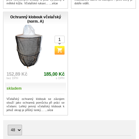
dobře vidět.
měkké kůže. Včelařské rukavi...
...více
Ochranný klobouk včelařský
(norm. A)
152,89 Kč
185,00 Kč
bez DPH
s DPH
skladem
Včelařský ochranný klobouk se závojem
slouží jako ochranná pomůcka při práci se
včelami. Lehký jemný včelařský klobouk k
jehož okraji je přišitý tenký...
...více