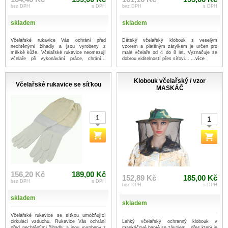
bez DPH
s DPH
bez DPH
s DPH
skladem
skladem
Včelařské rukavice Vás ochrání před
Dětský včelařský klobouk s veselým
nechtěnými žihadly a jsou vyrobeny z
vzorem a plátěným zátylkem je určen pro
měkké kůže. Včelařské rukavice neomezují
malé včelaře od 4 do 8 let. Vyznačuje se
včelaře při vykonávání práce, chrání...
dobrou viditelností přes síťovi...
...více
...více
Klobouk včelařský / vzor
Včelařské rukavice se síťkou
MASKÁČ
156,20 Kč
189,00 Kč
152,89 Kč
185,00 Kč
bez DPH
s DPH
bez DPH
s DPH
skladem
skladem
Včelařské rukavice se síťkou umožňující
Lehký včelařský ochranný klobouk v
cirkulaci vzduchu. Rukavice Vás ochrání
maskáčové barvě se závojem , přes který je
před nechtěnými žihadly a jsou vyrobeny z