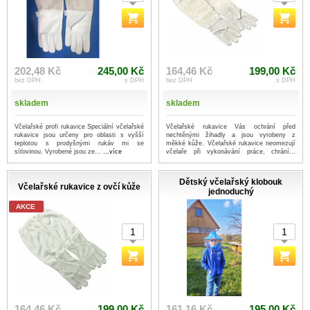
202,48 Kč
245,00 Kč
164,46 Kč
199,00 Kč
bez DPH
s DPH
bez DPH
s DPH
skladem
skladem
Včelařské profi rukavice Speciální včelařské
Včelařské rukavice Vás ochrání před
rukavice jsou určeny pro oblasti s vyšší
nechtěnými žihadly a jsou vyrobeny z
teplotou s prodyšnými rukáv mi se
měkké kůže. Včelařské rukavice neomezují
síťovinou. Vyrobené jsou ze...
...více
včelaře při vykonávání práce, chrání...
...více
Dětský včelařský klobouk
Včelařské rukavice z ovčí kůže
jednoduchý
AKCE
164,46 Kč
199,00 Kč
161,16 Kč
195,00 Kč