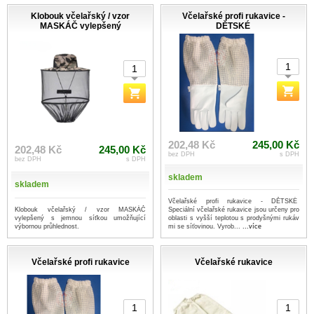
Klobouk včelařský / vzor
Včelařské profi rukavice -
MASKÁČ vylepšený
DĚTSKÉ
202,48 Kč
245,00 Kč
202,48 Kč
245,00 Kč
bez DPH
s DPH
bez DPH
s DPH
skladem
skladem
Včelařské profi rukavice - DĚTSKÉ
Klobouk včelařský / vzor MASKÁČ
Speciální včelařské rukavice jsou určeny pro
vylepšený s jemnou síťkou umožňující
oblasti s vyšší teplotou s prodyšnými rukáv
výbornou průhlednost.
mi se síťovinou. Vyrob...
...více
Včelařské profi rukavice
Včelařské rukavice