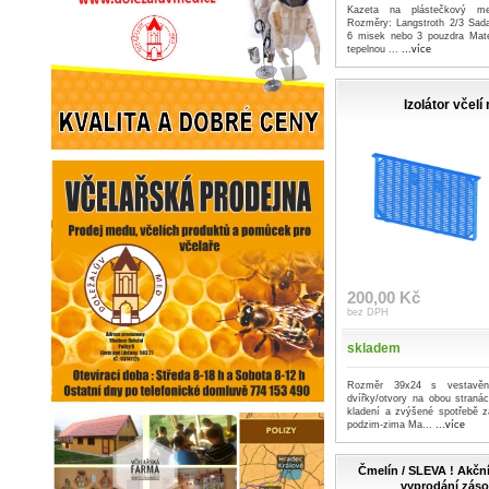
Kazeta na plástečkový me
Rozměry: Langstroth 2/3 Sad
6 misek nebo 3 pouzdra Mater
tepelnou ...
...více
Izolátor včelí
200,00 Kč
bez DPH
skladem
Rozměr 39x24 s vestavěný
dvířky/otvory na obou stran
kladení a zvýšené spotřebě 
podzim-zima Ma...
...více
Čmelín / SLEVA ! Akční
vyprodání záso