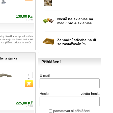
139,00 Kč
Nosič na sklenice na
s DPH
med / pro 4 sklenice
níky Slouží k uchycení našich
Zahradní střecha na úl
da obsahuje 8x Šroub M6 x 60
4x příčník držáku Materiál -
se zavlažováním
lo na rámky
Přihlášení
E-mail
Heslo
ztráta hesla
225,00 Kč
s DPH
pamatovat si přihlášení