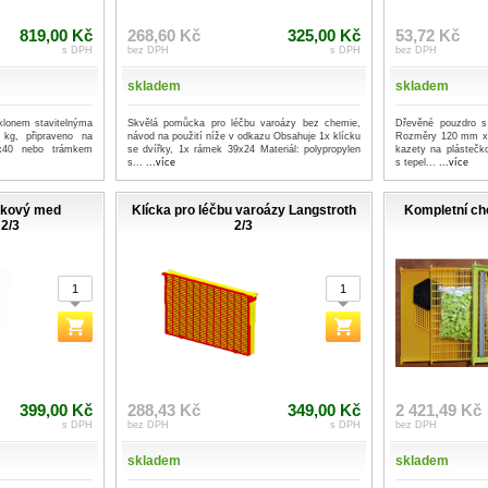
819,00 Kč
268,60 Kč
325,00 Kč
53,72 Kč
s DPH
bez DPH
s DPH
bez DPH
skladem
skladem
klonem stavitelnýma
Skvělá pomůcka pro léčbu varoázy bez chemie,
Dřevěné pouzdro 
kg, připraveno na
návod na použití níže v odkazu Obsahuje 1x klícku
Rozměry 120 mm x 
0x40 nebo trámkem
se dvířky, 1x rámek 39x24 Materiál: polypropylen
kazety na plástečk
s...
...více
s tepel...
...více
čkový med
Klícka pro léčbu varoázy Langstroth
Kompletní ch
 2/3
2/3
399,00 Kč
288,43 Kč
349,00 Kč
2 421,49 Kč
s DPH
bez DPH
s DPH
bez DPH
skladem
skladem