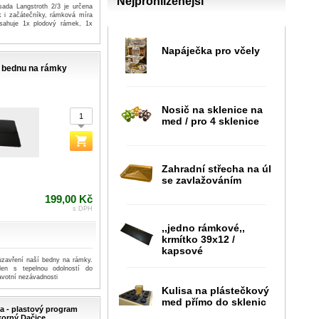
Nejprohlíženější
ada Langstroth 2/3 je určena
k i začátečníky, rámková míra
bsahuje 1x plodový rámek, 1x
Napáječka pro včely
o bednu na rámky
Nosič na sklenice na
med / pro 4 sklenice
Zahradní střecha na úl
se zavlažováním
199,00 Kč
s DPH
,,jedno rámkové,,
krmítko 39x12 /
kapsové
 uzavření naší bedny na rámky.
ylen s tepelnou odolností do
avotní nezávadnosti
Kulisa na plástečkový
med přímo do sklenic
ka - plastový program
orný Dačice