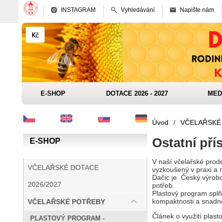
INSTAGRAM
Vyhledávání
Napište nám
E-SHOP
DOTACE 2026 - 2027
MED
Úvod
/
VČELAŘSKÉ
Ostatní pří
E-SHOP
V naší včelařské prod
VČELAŘSKÉ DOTACE
vyzkoušený v praxi a 
Dačic je Český výrobc
2026/2027
potřeb.
Plastový program splňu
kompaktnosti a snadné
VČELAŘSKÉ POTŘEBY
Článek o využití plas
PLASTOVÝ PROGRAM -