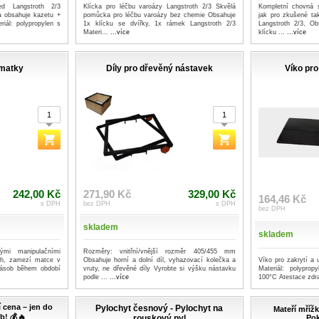
d Langstroth 2/3
Klícka pro léčbu varoázy Langstroth 2/3 Skvělá
Kompletní chovná s
a obsahuje kazetu +
pomůcka pro léčbu varoázy bez chemie Obsahuje
jak pro zkušené ta
iál: polypropylen s
1x klícku se dvířky, 1x rámek Langstroth 2/3
Langstroth 2/3, O
Materi...
...více
klícku ...
...více
 matky
Díly pro dřevěný nástavek
Víko pr
242,00 Kč
271,90 Kč
329,00 Kč
164,46 Kč
s DPH
bez DPH
s DPH
bez DPH
skladem
skladem
mi manipulačními
Rozměry: vnitřní/vnější rozměr 405/455 mm
Víko pro zakrytí a
ách, zamezí matce v
Obsahuje horní a dolní díl, vyhazovací kolečka a
Materiál: polyprop
zásob během období
vruty, ne dřevěné díly Vyrobte si výšku nástavku
100°C Atestace zdr
podle ...
...více
 cena – jen do
Pylochyt česnový - Pylochyt na
Mateří mříž
b! 💰🔥
rouskový pyl
Pok