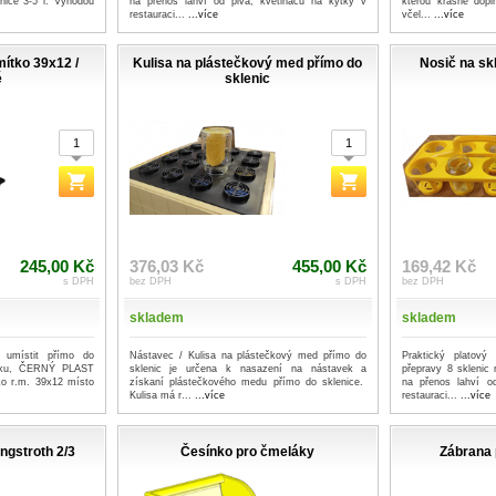
nice 3-5 l. Výhodou
na přenos lahví od piva, květináčů na kytky v
kterou krásně dopl
restauraci...
...více
včel...
...více
mítko 39x12 /
Kulisa na plástečkový med přímo do
Nosič na skl
é
sklenic
245,00 Kč
376,03 Kč
455,00 Kč
169,42 Kč
s DPH
bez DPH
s DPH
bez DPH
skladem
skladem
 umístit přímo do
Nástavec / Kulisa na plástečkový med přímo do
Praktický platový
ámku, ČERNÝ PLAST
sklenic je určena k nasazení na nástavek a
přepravy 8 sklenic
o r.m. 39x12 místo
získaní plástečkového medu přímo do sklenice.
na přenos lahví o
Kulisa má r...
...více
restauraci...
...více
ngstroth 2/3
Česínko pro čmeláky
Zábrana