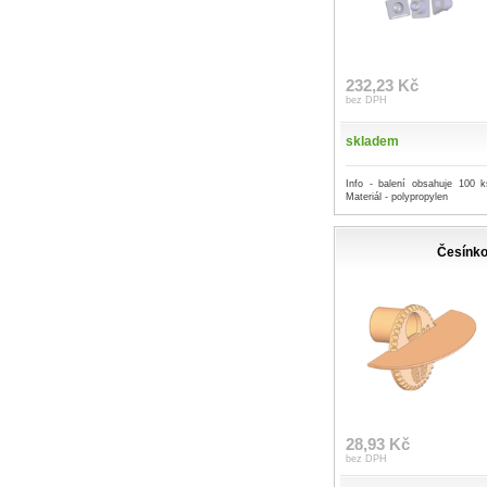
232,23 Kč
bez DPH
skladem
Info - balení obsahuje 100 
Materiál - polypropylen
Česínk
28,93 Kč
bez DPH