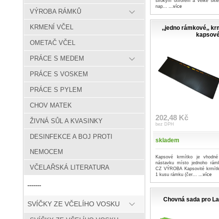
širokým otvorem a velké skle
nap...
...více
VÝROBA RÁMKŮ
KRMENÍ VČEL
,,jedno rámkové,, kr
kapsov
OMETAČ VČEL
PRÁCE S MEDEM
PRÁCE S VOSKEM
PRÁCE S PYLEM
CHOV MATEK
202,48 Kč
ŽIVNÁ SŮL A KVASINKY
bez DPH
DESINFEKCE A BOJ PROTI
skladem
NEMOCEM
Kapsové krmítko je vhodné
nástavku místo jednoho r
VČELAŘSKÁ LITERATURA
CZ VÝROBA Kapsovité krmítk
1 kusu rámku (čer...
...více
-------
Chovná sada pro La
SVÍČKY ZE VČELÍHO VOSKU