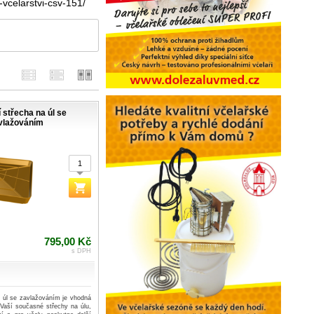
-vcelarstvi-csv-151/
 střecha na úl se
vlažováním
795,00 Kč
s DPH
a úl se zavlažováním je vhodná
 Vaší současné střechy na úlu,