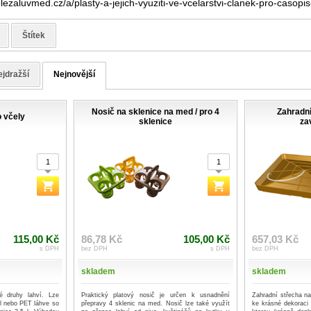
lezaluvmed.cz/a/plasty-a-jejich-vyuziti-ve-vcelarstvi-clanek-pro-casopis
Štítek
jdražší
Nejnovější
Nosič na sklenice na med / pro 4
Zahradní
 včely
sklenice
za
115,00 Kč
86,78 Kč
105,00 Kč
657,03 Kč
s DPH
bez DPH
s DPH
bez DPH
skladem
skladem
é druhy lahví. Lze
Praktický platový nosič je určen k usnadnění
Zahradní střecha n
l nebo PET láhve so
přepravy 4 sklenic na med. Nosič lze také využít
ke krásné dekoraci