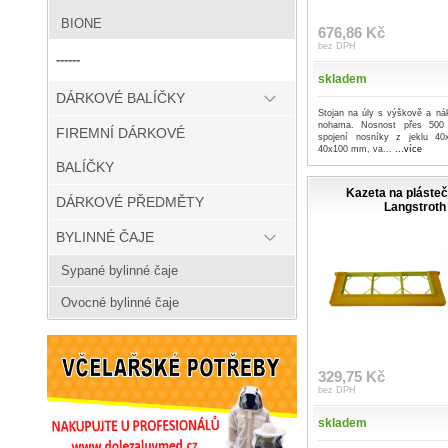
BIONE
676,86 Kč
bez DPH
------
skladem
DÁRKOVÉ BALÍČKY
Stojan na úly s výškově a ná
nohama. Nosnost přes 500 
FIREMNÍ DÁRKOVÉ
spojení nosníky z jeklu 4
40x100 mm, va...
...více
BALÍČKY
Kazeta na pláste
DÁRKOVÉ PŘEDMĚTY
Langstroth
BYLINNÉ ČAJE
Sypané bylinné čaje
Ovocné bylinné čaje
329,75 Kč
bez DPH
skladem