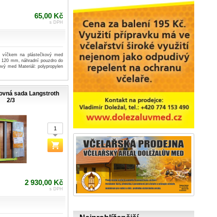
65,00 Kč
s DPH
s víčkem na plástečkový med
120 mm, náhradní pouzdro do
ový med Materiál: polypropylen
ovná sada Langstroth
2/3
2 930,00 Kč
s DPH