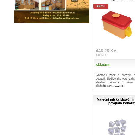
AKCE
446,28 Kč
bez DPH
skladem
Chcete-li začít s chovem 
podpořit biodiverzitu vaší zah
ideálním řešením. S naší
přilákáte nov...
...více
Mateční miska Mateční m
program Pokorn