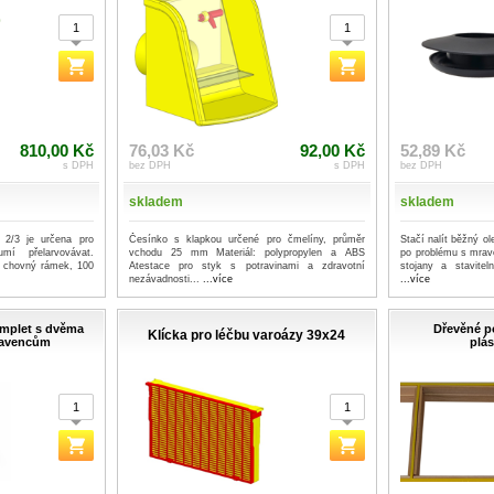
810,00 Kč
76,03 Kč
92,00 Kč
52,89 Kč
s DPH
bez DPH
s DPH
bez DPH
skladem
skladem
 2/3 je určena pro
Česínko s klapkou určené pro čmelíny, průměr
Stačí nalít běžný ol
mí přelarvovávat.
vchodu 25 mm Materiál: polypropylen a ABS
po problému s mrav
x chovný rámek, 100
Atestace pro styk s potravinami a zdravotní
stojany a stavitel
nezávadnosti...
...více
...více
komplet s dvěma
Dřevěné p
Klícka pro léčbu varoázy 39x24
ravencům
plá