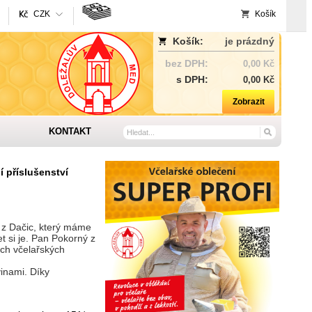
CZK
Košík
Košík:
je prázdný
bez DPH:
0,00 Kč
s DPH:
0,00 Kč
Zobrazit
KONTAKT
í příslušenství
 z Dačic, který máme
 si je. Pan Pokorný z
ích včelařských
vinami. Díky