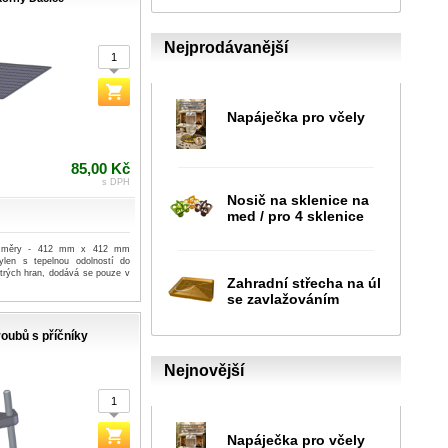
Nejprodávanější
Napáječka pro včely
85,00 Kč
s DPH
Nosič na sklenice na
med / pro 4 sklenice
ozměry - 412 mm x 412 mm
pylen s tepelnou odolností do
strých hran, dodává se pouze v
Zahradní střecha na úl
se zavlažováním
oubů s příčníky
Nejnovější
Napáječka pro včely