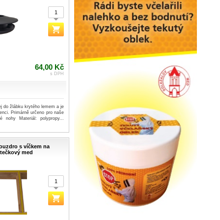
64,00 Kč
s DPH
ej do žlábku krytého lemem a je
enci. Primárně určeno pro naše
né nohy Materiál: polypropy...
ouzdro s víčkem na
stečkový med