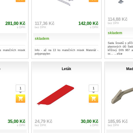
114,88 Kč
281,00 Kč
117,36 Kč
142,00 Kč
bez DPH
s DPH
bez DPH
s DPH
skladem
skladem
Sada šroubů s příč
plastových úlů Sa
ks matečních misek
Info - až na 13 ks matečních misek Materiál -
křížový DIN 967 a 
polypropylen
oc...
...více
o
Leták
Mad
35,00 Kč
24,79 Kč
30,00 Kč
185,95 Kč
s DPH
bez DPH
s DPH
bez DPH