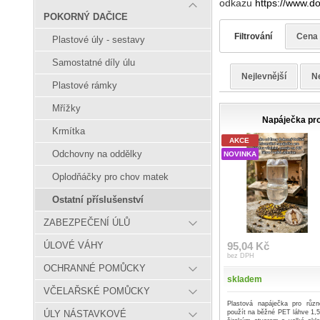
odkazu
https://www.do
POKORNÝ DAČICE
Filtrování
Cena
Plastové úly - sestavy
Samostatné díly úlu
Nejlevnější
Ne
Plastové rámky
Mřížky
Napáječka pro
Krmítka
AKCE
Odchovny na oddělky
NOVINKA
Oplodňáčky pro chov matek
Ostatní příslušenství
ZABEZPEČENÍ ÚLŮ
95,04 Kč
ÚLOVÉ VÁHY
bez DPH
OCHRANNÉ POMŮCKY
skladem
VČELAŘSKÉ POMŮCKY
Plastová napáječka pro různ
použít na běžné PET láhve 1,5
ÚLY NÁSTAVKOVÉ