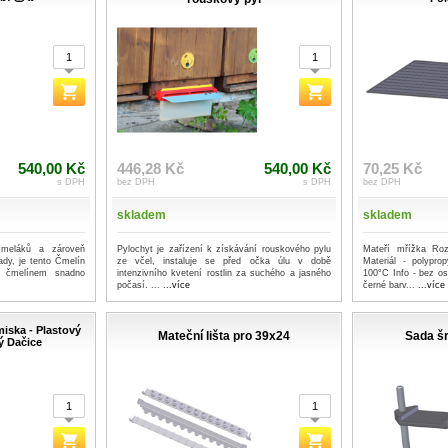
540,00 Kč
446,28 Kč
540,00 Kč
70,25 Kč
s DPH
bez DPH
s DPH
bez DPH
skladem
skladem
čmeláků a zároveň
Pylochyt je zařízení k získávání rouskového pylu
Mateří mřížka R
rady, je tento Čmelín
ze včel, instaluje se před očka úlu v době
Materiál - polypro
m čmelínem snadno
intenzivního kvetení rostlin za suchého a jasného
100°C Info - bez o
počasí. ...
...více
černé barv...
...více
iska - Plastový
Mateční lišta pro 39x24
Sada šr
ý Dačice