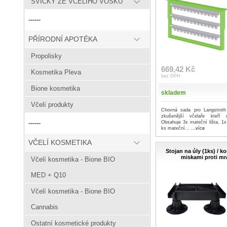
SVÍČKY ZE VČELÍHO VOSKU
------
PŘÍRODNÍ APOTÉKA
Propolisky
669,42 Kč
Kosmetika Pleva
bez DPH
Bione kosmetika
skladem
Včelí produkty
Chovná sada pro Langstroth
zkušenější včelaře kteří u
------
Obsahuje 3x mateční lišta, 1
ks mateční...
...více
VČELÍ KOSMETIKA
Stojan na úly (1ks) / 
miskami proti m
Včelí kosmetika - Bione BIO
MED + Q10
Včelí kosmetika - Bione BIO
Cannabis
Ostatní kosmetické produkty