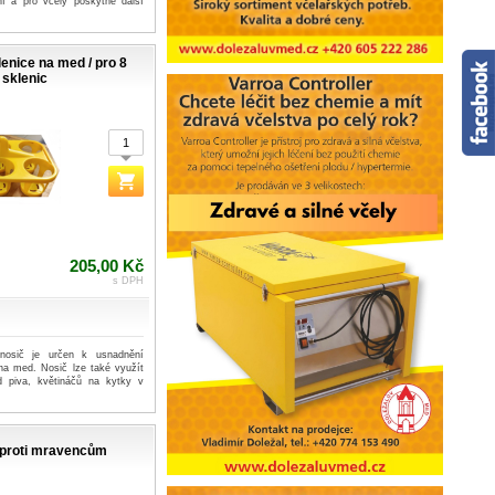
ní a pro včely poskytne další
enice na med / pro 8
sklenic
205,00 Kč
s DPH
 nosič je určen k usnadnění
 na med. Nosič lze také využít
d piva, květináčů na kytky v
 proti mravencům