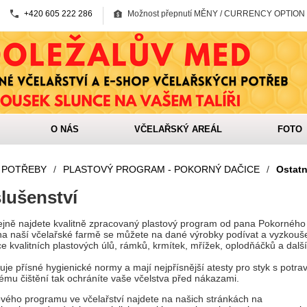
+420 605 222 286
Možnost přepnutí MĚNY / CURRENCY OPTION
O NÁS
VČELAŘSKÝ AREÁL
FOTO
 POTŘEBY
/
PLASTOVÝ PROGRAM - POKORNÝ DAČICE
/
Ostatn
slušenství
ejně najdete kvalitně zpracovaný plastový program od pana Pokorného
na naší včelařské farmě se můžete na dané výrobky podívat a vyzkoušet
e kvalitních plastových úlů, rámků, krmítek, mřížek, oplodňáčků a dalš
je přísné hygienické normy a mají nejpřísnější atesty pro styk s potra
mu čištění tak ochráníte vaše včelstva před nákazami.
tového programu ve včelařství najdete na našich stránkách na