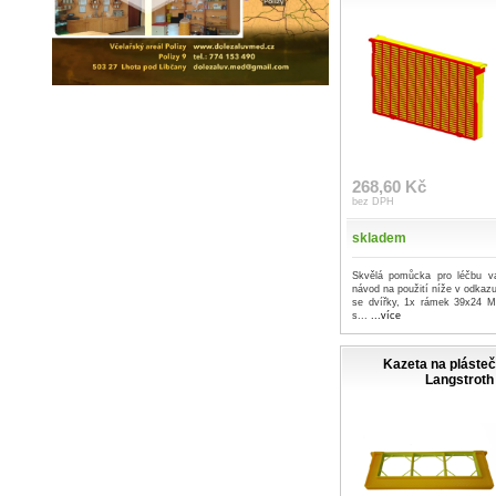
268,60 Kč
bez DPH
skladem
Skvělá pomůcka pro léčbu v
návod na použití níže v odkaz
se dvířky, 1x rámek 39x24 Mat
s...
...více
Kazeta na pláste
Langstroth