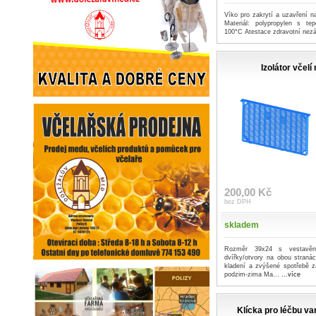
Víko pro zakrytí a uzavření n
Materiál: polypropylen s te
100°C Atestace zdravotní nez
Izolátor včelí
200,00 Kč
bez DPH
skladem
Rozměr 39x24 s vestavěný
dvířky/otvory na obou stran
kladení a zvýšené spotřebě 
podzim-zima Ma...
...více
Klícka pro léčbu v