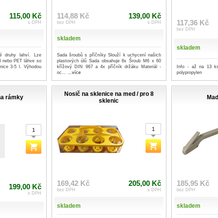
115,00 Kč
114,88 Kč
139,00 Kč
117,36 Kč
s DPH
bez DPH
s DPH
bez DPH
skladem
skladem
é druhy lahví. Lze
Sada šroubů s příčníky Slouží k uchycení našich
l nebo PET láhve so
plastových úlů Sada obsahuje 8x Šroub M6 x 60
Info - až na 13 k
nice 3-5 l. Výhodou
křížový DIN 967 a 4x příčník držáku Materiál -
polypropylen
oc...
...více
Nosič na sklenice na med / pro 8
na rámky
Mad
sklenic
169,42 Kč
205,00 Kč
185,95 Kč
199,00 Kč
bez DPH
s DPH
bez DPH
s DPH
skladem
skladem