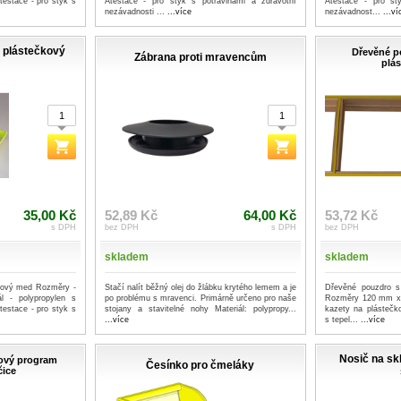
testace - pro styk s
Atestace - pro styk s potravinami a zdravotní
Atestace - pro st
nezávadnosti ...
...více
nezávadnost...
...ví
 plástečkový
Dřevěné p
Zábrana proti mravencům
plá
35,00 Kč
52,89 Kč
64,00 Kč
53,72 Kč
s DPH
bez DPH
s DPH
bez DPH
skladem
skladem
kový med Rozměry -
Stačí nalít běžný olej do žlábku krytého lemem a je
Dřevěné pouzdro 
 - polypropylen s
po problému s mravenci. Primárně určeno pro naše
Rozměry 120 mm x 
testace - pro styk s
stojany a stavitelné nohy Materiál: polypropy...
kazety na plástečk
...více
s tepel...
...více
Nosič na skl
tový program
Česínko pro čmeláky
čice