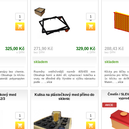
325,00 Kč
271,90 Kč
329,00 Kč
288,43 Kč
s DPH
bez DPH
s DPH
bez DPH
skladem
skladem
aroázy bez chemie,
Rozměry: vnitřní/vnější rozměr 405/455 mm
Klícka pro léčbu v
u Obsahuje 1x klícku
Obsahuje horní a dolní díl, vyhazovací kolečka a
pomůcka pro léčbu
eriál: polypropylen
vruty, ne dřevěné díly Vyrobte si výšku nástavku
1x klícku se dvíř
podle ...
...více
Materi...
...více
Čmelín / SLEV
čkový med
Kulisa na plástečkový med přímo do
vyprod
 2/3
sklenic
AKCE