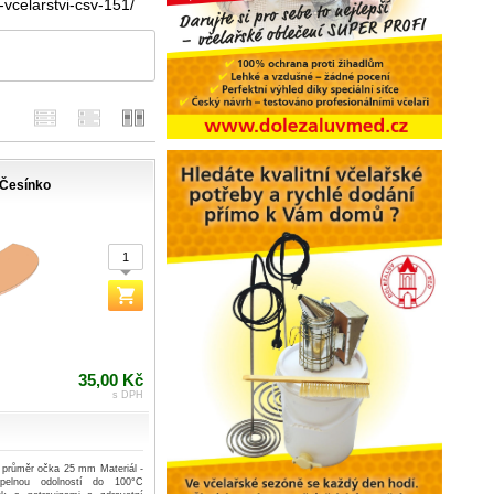
-vcelarstvi-csv-151/
Česínko
35,00 Kč
s DPH
průměr očka 25 mm Materiál -
epelnou odolností do 100°C