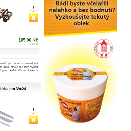
105,00 Kč
s DPH
 nosič je určen k usnadnění
 na med. Nosič lze také využít
d piva, květináčů na kytky v
 lišta pro 39x24