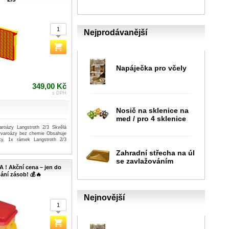
Nejprodávanější
Napáječka pro včely
349,00 Kč
s DPH
Nosič na sklenice na
med / pro 4 sklenice
aroázy Langstroth 2/3 Skvělá
 varoázy bez chemie Obsahuje
ky, 1x rámek Langstroth 2/3
Zahradní střecha na úl
se zavlažováním
A ! Akční cena – jen do
ání zásob! 💰🔥
Nejnovější