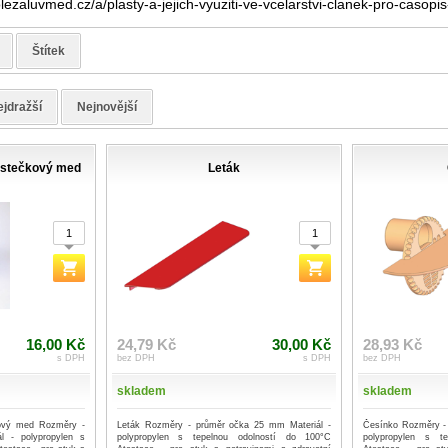
lezaluvmed.cz/a/plasty-a-jejich-vyuziti-ve-vcelarstvi-clanek-pro-casopis
Štítek
jdražší
Nejnovější
ástečkový med
Leták
16,00 Kč
24,79 Kč
30,00 Kč
28,93 Kč
s DPH
bez DPH
s DPH
bez DPH
skladem
skladem
ový med Rozměry -
Leták Rozměry - průměr očka 25 mm Materiál -
Česínko Rozměry - 
 - polypropylen s
polypropylen s tepelnou odolností do 100°C
polypropylen s t