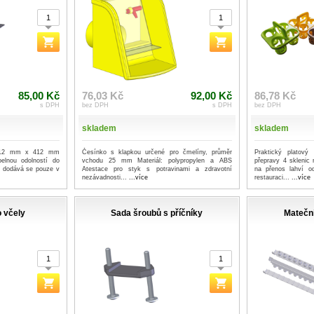
85,00 Kč
76,03 Kč
92,00 Kč
86,78 Kč
s DPH
bez DPH
s DPH
bez DPH
skladem
skladem
 412 mm x 412 mm
Česínko s klapkou určené pro čmelíny, průměr
Praktický platový
pelnou odolností do
vchodu 25 mm Materiál: polypropylen a ABS
přepravy 4 sklenic
, dodává se pouze v
Atestace pro styk s potravinami a zdravotní
na přenos lahví o
nezávadnosti...
...více
restauraci...
...více
 včely
Sada šroubů s příčníky
Mateční