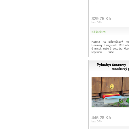
329,75 Kč
bez DPH
skladem
Kazeta na plástečkový me
Rozměry: Langstroth 2/3 Sad
6 misek nebo 3 pouzdra Mater
tepelnou ...
...více
Pylochyt česnový -
rouskový 
446,28 Kč
bez DPH