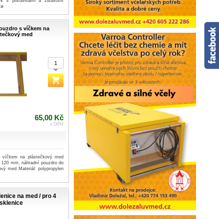
yk s potravinami a zdravotní
ce
ouzdro s víčkem na
stečkový med
65,00 Kč
s DPH
s víčkem na plástečkový med
120 mm, náhradní pouzdro do
ový med Materiál: polypropylen
enice na med / pro 4
sklenice