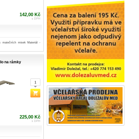
142,00 Kč
s DPH
s matečních misek Materiál -
lo na rámky
225,00 Kč
s DPH