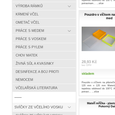
tepelnou odolností do 100°C A
potravinam...
...více
VÝROBA RÁMKŮ
KRMENÍ VČEL
Pouzdro s víčkem na
med
OMETAČ VČEL
PRÁCE S MEDEM
PRÁCE S VOSKEM
PRÁCE S PYLEM
CHOV MATEK
28,93 Kč
ŽIVNÁ SŮL A KVASINKY
bez DPH
DESINFEKCE A BOJ PROTI
skladem
NEMOCEM
Pouzdro s víčkem na plásteč
120 mm x 120 mm Materiál
VČELAŘSKÁ LITERATURA
tepelnou odolností do 100°C A
potravi...
...více
-------
Mateří mřížka - plas
Pokorný Da
SVÍČKY ZE VČELÍHO VOSKU