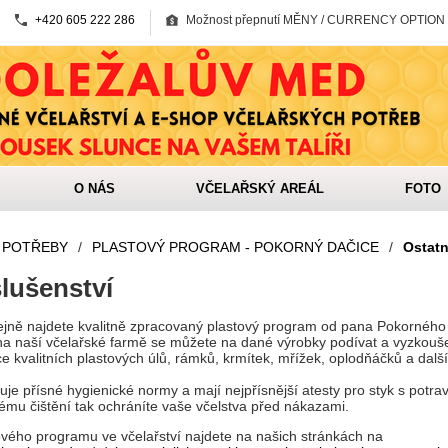
+420 605 222 286
Možnost přepnutí MĚNY / CURRENCY OPTION
O NÁS
VČELAŘSKÝ AREÁL
FOTO
 POTŘEBY
/
PLASTOVÝ PROGRAM - POKORNÝ DAČICE
/
Ostatn
slušenství
ejně najdete kvalitně zpracovaný plastový program od pana Pokorného
na naší včelařské farmě se můžete na dané výrobky podívat a vyzkoušet
e kvalitních plastových úlů, rámků, krmítek, mřížek, oplodňáčků a dalš
je přísné hygienické normy a mají nejpřísnější atesty pro styk s potra
mu čištění tak ochráníte vaše včelstva před nákazami.
tového programu ve včelařství najdete na našich stránkách na