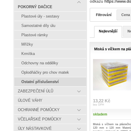
odkazu
https://www.do
POKORNÝ DAČICE
Filtrování
Cena
Plastové úly - sestavy
Samostatné díly úlu
Nejlevnější
Ne
Plastové rámky
Mřížky
Miská s víčkem na pl
Krmítka
Odchovny na oddělky
Oplodňáčky pro chov matek
Ostatní příslušenství
ZABEZPEČENÍ ÚLŮ
13,22 Kč
ÚLOVÉ VÁHY
bez DPH
OCHRANNÉ POMŮCKY
skladem
VČELAŘSKÉ POMŮCKY
Miská s víčkem na plástečk
120 mm x 120 mm Materiál
ÚLY NÁSTAVKOVÉ