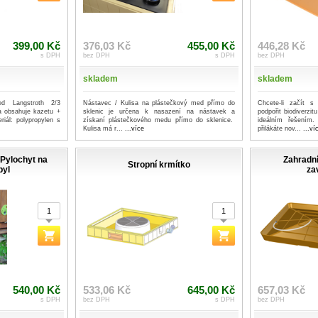
399,00 Kč
376,03 Kč
455,00 Kč
446,28 Kč
s DPH
bez DPH
s DPH
bez DPH
skladem
skladem
d Langstroth 2/3
Nástavec / Kulisa na plástečkový med přímo do
Chcete-li začít 
a obsahuje kazetu +
sklenic je určena k nasazení na nástavek a
podpořit biodiverzit
iál: polypropylen s
získaní plástečkového medu přímo do sklenice.
ideálním řešením
Kulisa má r...
...více
přilákáte nov...
...ví
 Pylochyt na
Zahradní
Stropní krmítko
pyl
za
540,00 Kč
533,06 Kč
645,00 Kč
657,03 Kč
s DPH
bez DPH
s DPH
bez DPH