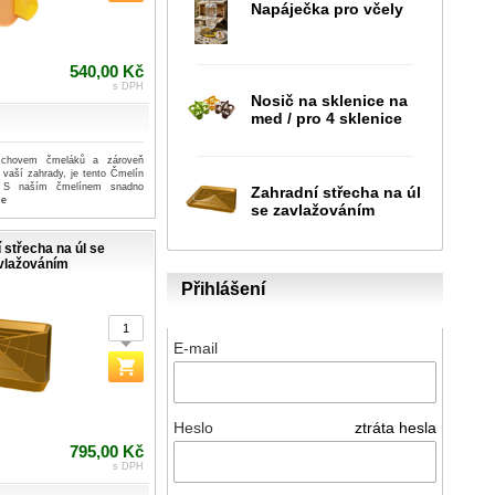
Napáječka pro včely
540,00 Kč
s DPH
Nosič na sklenice na
med / pro 4 sklenice
s chovem čmeláků a zároveň
u vaší zahrady, je tento Čmelín
. S naším čmelínem snadno
Zahradní střecha na úl
ce
se zavlažováním
 střecha na úl se
vlažováním
Přihlášení
E-mail
Heslo
ztráta hesla
795,00 Kč
s DPH