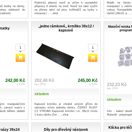
Praktický platový nosič je určen k usnadnění
Madlo na rámky 
aší bedny na rámky.
přepravy 8 sklenic na med. Nosič lze také využít
manipulací s našim
pelnou odolností do
na přenos lahví od piva, květináčů na kytky v
volnou Kompatibil
ávadnosti
restauraci...
...více
rámků (39x24, p...
.
,,jedno rámkové,, krmítko 39x12 /
Mateční miska 
 matky
kapsové
program
242,00 Kč
202,48 Kč
245,00 Kč
232,23 Kč
s DPH
bez DPH
s DPH
bez DPH
skladem
skladem
mi manipulačními
Kapsové krmítko je vhodné umístit přímo do
ách, zamezí matce v
nástavku místo jednoho rámku, ČERNÝ PLAST
Info - balení obs
zásob během období
CZ VÝROBA Kapsovité krmítko r.m. 39x12 místo
Materiál - polypropy
1 kusu rámku (čer...
...více
Klícka pro lé
aroázy 39x24
Díly pro dřevěný nástavek