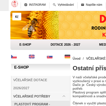
INSTAGRAM
Vyhledávání
Napište nám
E-SHOP
DOTACE 2026 - 2027
MED
Úvod
/
VČELAŘSKÉ
Ostatní pří
E-SHOP
V naší včelařské prod
VČELAŘSKÉ DOTACE
vyzkoušený v praxi a 
Dačic je Český výrobc
2026/2027
potřeb.
Plastový program splňu
kompaktnosti a snadné
VČELAŘSKÉ POTŘEBY
Článek o využití plas
PLASTOVÝ PROGRAM -