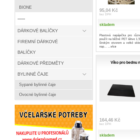
BIONE
95,04 Kč
bez DPH
------
skladem
DÁRKOVÉ BALÍČKY
Plastová napáječka pro různ
použít na běžné PET láhve 1,5
FIREMNÍ DÁRKOVÉ
širokým otvorem a velké skle
nap...
...více
BALÍČKY
Víko pro bednu 
DÁRKOVÉ PŘEDMĚTY
BYLINNÉ ČAJE
Sypané bylinné čaje
Ovocné bylinné čaje
164,46 Kč
bez DPH
skladem