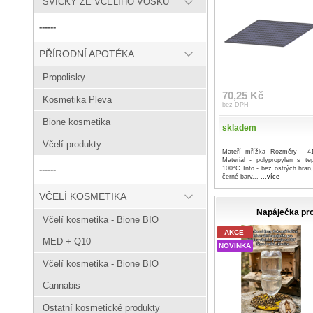
SVÍČKY ZE VČELÍHO VOSKU
------
PŘÍRODNÍ APOTÉKA
Propolisky
70,25 Kč
Kosmetika Pleva
bez DPH
Bione kosmetika
skladem
Včelí produkty
Mateří mřížka Rozměry -
Materiál - polypropylen s te
------
100°C Info - bez ostrých hran
černé barv...
...více
VČELÍ KOSMETIKA
Napáječka pro
Včelí kosmetika - Bione BIO
AKCE
MED + Q10
NOVINKA
Včelí kosmetika - Bione BIO
Cannabis
Ostatní kosmetické produkty