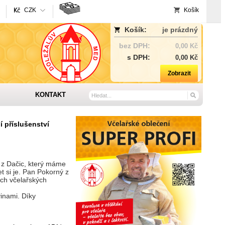
CZK
Košík
Košík:
je prázdný
bez DPH:
0,00 Kč
s DPH:
0,00 Kč
Zobrazit
KONTAKT
í příslušenství
 z Dačic, který máme
 si je. Pan Pokorný z
ích včelařských
vinami. Díky