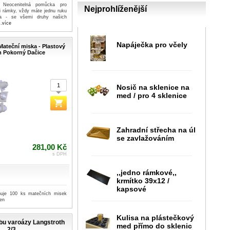
Neocenitelná pomůcka pro
Nejprohlíženější
i rámky, vždy máte jednu ruku
ita - se všemi druhy našich
..více
Napáječka pro včely
Mateční miska - Plastový
 Pokorný Dačice
Nosič na sklenice na
med / pro 4 sklenice
Zahradní střecha na úl
se zavlažováním
281,00 Kč
s DPH
,,jedno rámkové,,
krmítko 39x12 /
kapsové
ahuje 100 ks matečních misek
len
Kulisa na plástečkový
čbu varoázy Langstroth
med přímo do sklenic
2/3