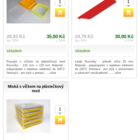
28,93 Kč
35,00 Kč
24,79 Kč
30,00 Kč
bez DPH
s DPH
bez DPH
s DPH
skladem
skladem
Pouzdro s víčkem na plástečkový med
Leták Rozměry - průměr očka 25 mm
Rozměry - 120 mm x 120 mm Materiál -
Materiál - polypropylen s tepelnou odolností
polypropylen s tepelnou odolností do 100°C
do 100°C Atestace - pro styk s potravinami
Atestace - pro styk s potravi...
...více
a zdravotní nezávadnosti ...
...více
Miská s víčkem na plástečkový
med