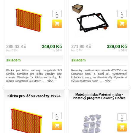
288,43 Kč
349,00 Kč
271,90 Kč
329,00 Kč
bez DPH
s DPH
bez DPH
s DPH
skladem
skladem
Klícka pro léčbu varoázy Langstroth 2/3
Rozměry: vnitřní/vnější rozměr 405/455 mm
Skvělá pomůcka pro léčbu varoázy bez
Obsahuje horní a dolní díl, vyhazovací
chemie Obsahuje 1x klícku se dvířky, 1x
kolečka a vruty, ne dřevěné díly Vyrobte si
rámek Langstroth 2/3 Materi...
...více
výšku nástavku podle ...
...více
Mateční miska Mateční miska -
Klícka pro léčbu varoázy 39x24
Plastový program Pokorný Dačice