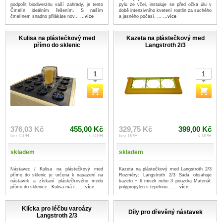
podpořit biodiverzitu vaší zahrady, je tento
pylu ze včel, instaluje se před očka úlu v
Čmelín ideálním řešením. S naším
době intenzivního kvetení rostlin za suchého
čmelínem snadno přilákáte nov...
...více
a jasného počasí. ...
...více
Kulisa na plástečkový med
Kazeta na plástečkový med
přímo do sklenic
Langstroth 2/3
376,03 Kč
455,00 Kč
329,75 Kč
399,00 Kč
bez DPH
s DPH
bez DPH
s DPH
skladem
skladem
Nástavec / Kulisa na plástečkový med
Kazeta na plástečkový med Langstroth 2/3
přímo do sklenic je určena k nasazení na
Rozměry: Langstroth 2/3 Sada obsahuje
nástavek a získaní plástečkového medu
kazetu + 6 misek nebo 3 pouzdra Materiál:
přímo do sklenice. Kulisa má r...
...více
polypropylen s tepelnou ...
...více
Klícka pro léčbu varoázy
Díly pro dřevěný nástavek
Langstroth 2/3