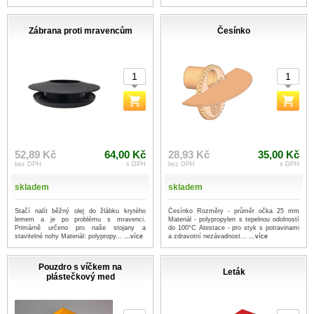
Zábrana proti mravencům
Česínko
52,89 Kč
64,00 Kč
28,93 Kč
35,00 Kč
bez DPH
s DPH
bez DPH
s DPH
skladem
skladem
Stačí nalít běžný olej do žlábku krytého
Česínko Rozměry - průměr očka 25 mm
lemem a je po problému s mravenci.
Materiál - polypropylen s tepelnou odolností
Primárně určeno pro naše stojany a
do 100°C Atestace - pro styk s potravinami
stavitelné nohy Materiál: polypropy...
...více
a zdravotní nezávadnost...
...více
Pouzdro s víčkem na
Leták
plástečkový med