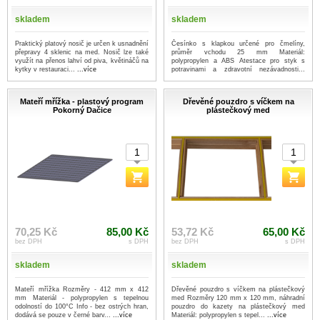
skladem
skladem
Praktický platový nosič je určen k usnadnění
Česínko s klapkou určené pro čmelíny,
přepravy 4 sklenic na med. Nosič lze také
průměr vchodu 25 mm Materiál:
využít na přenos lahví od piva, květináčů na
polypropylen a ABS Atestace pro styk s
kytky v restauraci...
...více
potravinami a zdravotní nezávadnosti...
...více
Mateří mřížka - plastový program
Dřevěné pouzdro s víčkem na
Pokorný Dačice
plástečkový med
70,25 Kč
85,00 Kč
53,72 Kč
65,00 Kč
bez DPH
s DPH
bez DPH
s DPH
skladem
skladem
Mateří mřížka Rozměry - 412 mm x 412
Dřevěné pouzdro s víčkem na plástečkový
mm Materiál - polypropylen s tepelnou
med Rozměry 120 mm x 120 mm, náhradní
odolností do 100°C Info - bez ostrých hran,
pouzdro do kazety na plástečkový med
dodává se pouze v černé barv...
...více
Materiál: polypropylen s tepel...
...více