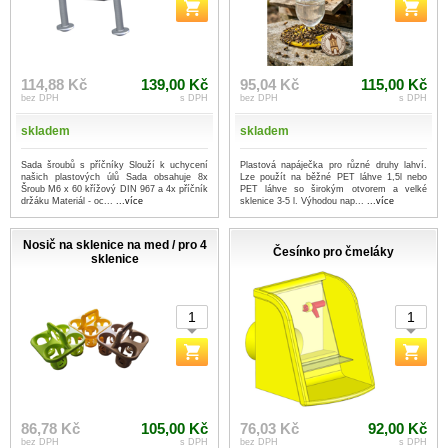
114,88 Kč
139,00 Kč
95,04 Kč
115,00 Kč
bez DPH
s DPH
bez DPH
s DPH
skladem
skladem
Sada šroubů s příčníky Slouží k uchycení
Plastová napáječka pro různé druhy lahví.
našich plastových úlů Sada obsahuje 8x
Lze použít na běžné PET láhve 1,5l nebo
Šroub M6 x 60 křížový DIN 967 a 4x příčník
PET láhve so širokým otvorem a velké
držáku Materiál - oc...
...více
sklenice 3-5 l. Výhodou nap...
...více
Nosič na sklenice na med / pro 4
Česínko pro čmeláky
sklenice
86,78 Kč
105,00 Kč
76,03 Kč
92,00 Kč
bez DPH
s DPH
bez DPH
s DPH