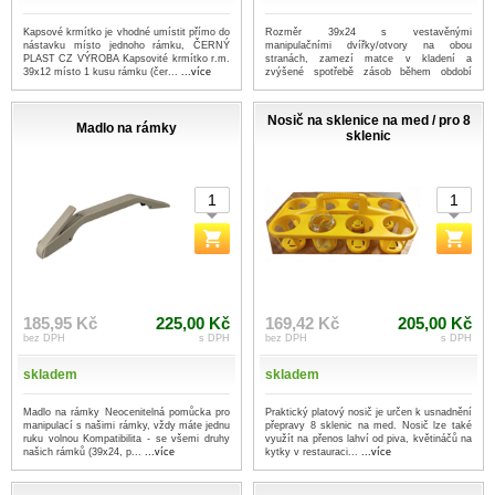
Kapsové krmítko je vhodné umístit přímo do
Rozměr 39x24 s vestavěnými
nástavku místo jednoho rámku, ČERNÝ
manipulačními dvířky/otvory na obou
PLAST CZ VÝROBA Kapsovité krmítko r.m.
stranách, zamezí matce v kladení a
39x12 místo 1 kusu rámku (čer...
...více
zvýšené spotřebě zásob během období
podzim-zima Ma...
...více
Nosič na sklenice na med / pro 8
Madlo na rámky
sklenic
185,95 Kč
225,00 Kč
169,42 Kč
205,00 Kč
bez DPH
s DPH
bez DPH
s DPH
skladem
skladem
Madlo na rámky Neocenitelná pomůcka pro
Praktický platový nosič je určen k usnadnění
manipulací s našimi rámky, vždy máte jednu
přepravy 8 sklenic na med. Nosič lze také
ruku volnou Kompatibilita - se všemi druhy
využít na přenos lahví od piva, květináčů na
našich rámků (39x24, p...
...více
kytky v restauraci...
...více