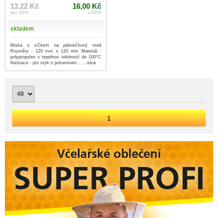
13,22 Kč
16,00 Kč
bez DPH
s DPH
skladem
Miská s víčkem na plástečkový med
Rozměry - 120 mm x 120 mm Materiál -
polypropylen s tepelnou odolností do 100°C
Atestace - pro styk s potravinam...
...více
1