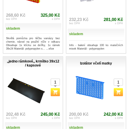
268,60 Kč
325,00 Kč
232,23 Kč
281,00 Kč
bez DPH
s DPH
bez DPH
s DPH
skladem
skladem
Skvělá pomůcka pro léčbu varoázy bez
chemie, návod na použití níže v odkazu
Info - balení obsahuje 100 ks matečních
Obsahuje 1x klícku se dvířky, 1x rámek
misek Materiál - polypropylen
39x24 Materiál: polypropylen s...
...více
,,jedno rámkové,, krmítko 39x12
Izolátor včelí matky
/ kapsové
202,48 Kč
245,00 Kč
200,00 Kč
242,00 Kč
bez DPH
s DPH
bez DPH
s DPH
skladem
skladem