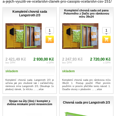
a-jejich-vyuziti-ve-vcelarstvi-clanek-pro-casopis-vcelarstvi-csv-151/
Kompletní chovná sada od pana
Kompletní chovná sada
Pokorného z Dačic pro rámkovou
Langstroth 2/3
míru 39x24
2 421,49 Kč
2 930,00 Kč
2 247,93 Kč
2 720,00 Kč
bez DPH
s DPH
bez DPH
s DPH
skladem
skladem
Kompletní chovná sada Langstroth 2/3 je
Kompletní chovná sada pro rámkovou míru
určena jak pro zkušené tak i začátečníky,
39x24 1. Postup použití Před prvním
rámková míra Langstroth 2/3, Obsahuje 1x
použitím si prosím přečtěte tento návod: 1.
plodový rámek, 1x klícku ...
...více
Osaďte otvory v plodovém ...
...více
Stojan na úly (1ks) / komplet s
Chovná sada pro Langstroth 2/3
dvěma miskami proti mravencům