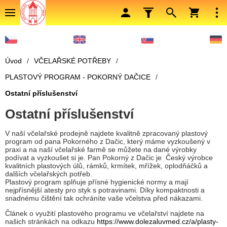
Úvod
/
VČELAŘSKÉ POTŘEBY
/
PLASTOVÝ PROGRAM - POKORNÝ DAČICE
/
Ostatní příslušenství
Ostatní příslušenství
V naší včelařské prodejně najdete kvalitně zpracovaný plastový
program od pana Pokorného z Dačic, který máme vyzkoušený v
praxi a na naší včelařské farmě se můžete na dané výrobky
podívat a vyzkoušet si je. Pan Pokorný z Dačic je Český výrobce
kvalitních plastových úlů, rámků, krmítek, mřížek, oplodňáčků a
dalších včelařských potřeb.
Plastový program splňuje přísné hygienické normy a mají
nejpřísnější atesty pro styk s potravinami. Díky kompaktnosti a
snadnému čištění tak ochráníte vaše včelstva před nákazami.
Článek o využití plastového programu ve včelařství najdete na
našich stránkách na odkazu
https://www.dolezaluvmed.cz/a/plasty-