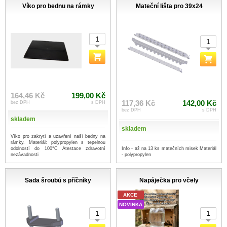
Víko pro bednu na rámky
Mateční lišta pro 39x24
164,46 Kč
199,00 Kč
117,36 Kč
142,00 Kč
bez DPH
s DPH
bez DPH
s DPH
skladem
skladem
Víko pro zakrytí a uzavření naší bedny na
rámky. Materiál: polypropylen s tepelnou
Info - až na 13 ks matečních misek Materiál
odolností do 100°C Atestace zdravotní
- polypropylen
nezávadnosti
Sada šroubů s příčníky
Napáječka pro včely
AKCE
NOVINKA