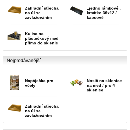
Zahradní střecha
,,jedno rámkové,,
na úl se
krmítko 39x12 /
zavlažováním
kapsové
Kulisa na
plástečkový med
přímo do sklenic
Nejprodávanější
Napáječka pro
Nosič na sklenice
včely
na med / pro 4
sklenice
Zahradní střecha
na úl se
zavlažováním