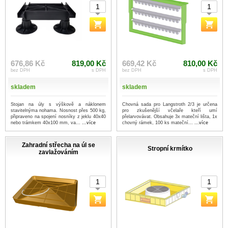
676,86 Kč
819,00 Kč
669,42 Kč
810,00 Kč
bez DPH
s DPH
bez DPH
s DPH
skladem
skladem
Stojan na úly s výškově a náklonem
Chovná sada pro Langstroth 2/3 je určena
stavitelnýma nohama. Nosnost přes 500 kg,
pro zkušenější včelaře kteří umí
připraveno na spojení nosníky z jeklu 40x40
přelarvovávat. Obsahuje 3x mateční lišta, 1x
nebo trámkem 40x100 mm, va...
...více
chovný rámek, 100 ks mateční...
...více
Zahradní střecha na úl se
Stropní krmítko
zavlažováním