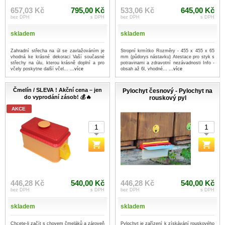
657,03 Kč
795,00 Kč
533,06 Kč
645,00 Kč
bez DPH
s DPH
bez DPH
s DPH
skladem
skladem
Zahradní střecha na úl se zavlažováním je
Stropní krmítko Rozměry - 455 x 455 x 65
vhodná ke krásné dekoraci Vaší současné
mm (půdorys nástavku) Atestace pro styk s
střechy na úlu, kterou krásně doplní a pro
potravinami a zdravotní nezávadnosti Info -
včely poskytne další včel...
...více
obsah až 6l, vhodné...
...více
Čmelín / SLEVA ! Akční cena – jen
Pylochyt česnový - Pylochyt na
do vyprodání zásob! 💰🔥
rouskový pyl
AKCE
446,28 Kč
540,00 Kč
446,28 Kč
540,00 Kč
bez DPH
s DPH
bez DPH
s DPH
skladem
skladem
Chcete-li začít s chovem čmeláků a zároveň
Pylochyt je zařízení k získávání rouskového