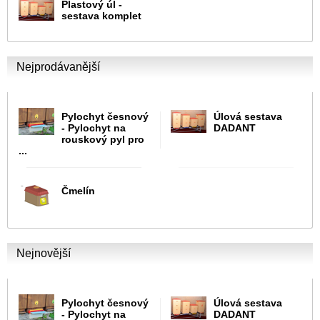
Plastový úl -
sestava komplet
Nejprodávanější
Pylochyt česnový
Úlová sestava
- Pylochyt na
DADANT
rouskový pyl pro
...
Čmelín
Nejnovější
Pylochyt česnový
Úlová sestava
- Pylochyt na
DADANT