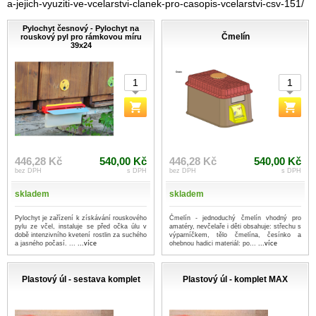
a-jejich-vyuziti-ve-vcelarstvi-clanek-pro-casopis-vcelarstvi-csv-151/
Pylochyt česnový - Pylochyt na
Čmelín
rouskový pyl pro rámkovou míru
39x24
446,28 Kč
540,00 Kč
446,28 Kč
540,00 Kč
bez DPH
s DPH
bez DPH
s DPH
skladem
skladem
Pylochyt je zařízení k získávání rouskového
Čmelín - jednoduchý čmelín vhodný pro
pylu ze včel, instaluje se před očka úlu v
amatéry, nevčelaře i děti obsahuje: střechu s
době intenzivního kvetení rostlin za suchého
výparníčkem, tělo čmelína, česínko a
a jasného počasí. ...
...více
ohebnou hadici materiál: po...
...více
Plastový úl - sestava komplet
Plastový úl - komplet MAX