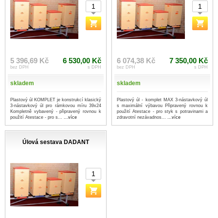
5 396,69 Kč
6 530,00 Kč
6 074,38 Kč
7 350,00 Kč
bez DPH
s DPH
bez DPH
s DPH
skladem
skladem
Plastový úl KOMPLET je konstrukcí klasický
Plastový úl - komplet MAX 3-nástavkový úl
3-nástavkový úl pro rámkovou míru 39x24
s maximální výbavou Připravený rovnou k
Kompletně vybavený - připravený rovnou k
použití Atestace - pro styk s potravinami a
použití Atestace - pro s...
...více
zdravotní nezávadnos...
...více
Úlová sestava DADANT