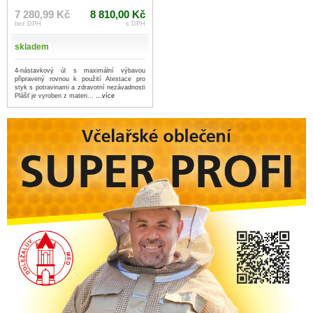
7 280,99 Kč
8 810,00 Kč
bez DPH
s DPH
skladem
4-nástavkový úl s maximální výbavou
připravený rovnou k použití Atestace pro
styk s potravinami a zdravotní nezávadnosti
Plášť je vyroben z materi...
...více