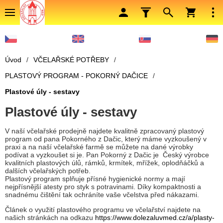
Úvod
/
VČELAŘSKÉ POTŘEBY
/
PLASTOVÝ PROGRAM - POKORNÝ DAČICE
/
Plastové úly - sestavy
Plastové úly - sestavy
V naší včelařské prodejně najdete kvalitně zpracovaný plastový
program od pana Pokorného z Dačic, který máme vyzkoušený v
praxi a na naší včelařské farmě se můžete na dané výrobky
podívat a vyzkoušet si je. Pan Pokorný z Dačic je Český výrobce
kvalitních plastových úlů, rámků, krmítek, mřížek, oplodňáčků a
dalších včelařských potřeb.
Plastový program splňuje přísné hygienické normy a mají
nejpřísnější atesty pro styk s potravinami. Díky kompaktnosti a
snadnému čištění tak ochráníte vaše včelstva před nákazami.
Článek o využití plastového programu ve včelařství najdete na
našich stránkách na odkazu
https://www.dolezaluvmed.cz/a/plasty-