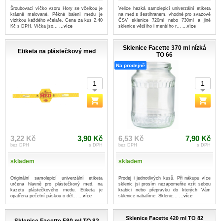
Šroubovací víčko vzoru Hory se včelkou je
Velice hezká samolepicí univerzální etiketa
krásně malované. Pěkné balení medu je
na med s šestihranem, vhodné pro svazové
vizitkou každého včelaře. Cena za kus 2,40
ČSV sklenice 720ml nebo 730ml a jiné
Kč s DPH. Víčka jso...
...více
sklenice většího i menšího r...
...více
Sklenice Facette 370 ml nízká
Etiketa na plástečkový med
TO 66
Na prodejně
3,22 Kč
3,90 Kč
6,53 Kč
7,90 Kč
bez DPH
s DPH
bez DPH
s DPH
skladem
skladem
Originální samolepicí univerzální etiketa
Prodej i jednotlivých kusů. Při nákupu více
určena hlavně pro plástečkový med, na
sklenic jsi prosím nezapomeňte vzít sebou
kazetu plástečkového medu. Etiketa je
krabici nebo přepravku do kterých Vám
opatřena pečetní páskou o dél...
...více
sklenice nabalíme. Sklenic...
...více
Sklenice Facette 420 ml TO 82