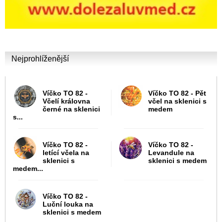
Nejprohlíženější
Víčko TO 82 -
Víčko TO 82 - Pět
Včelí královna
včel na sklenici s
černé na sklenici
medem
s...
Víčko TO 82 -
Víčko TO 82 -
letící včela na
Levandule na
sklenici s
sklenici s medem
medem...
Víčko TO 82 -
Luční louka na
sklenici s medem