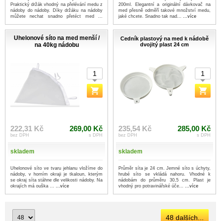
Praktický držák vhodný na přelévání medu z
200ml. Elegantní a originální dávkovač na
nádoby do nádoby. Díky držáku na nádoby
med přesně odměří takové množství medu,
můžete nechat snadno přetéct med ...
jaké chcete. Snadno tak nad...
...více
...více
Uhelonové síto na med menší /
Cedník plastový na med k nádobě
na 40kg nádobu
dvojitý plast 24 cm
222,31 Kč
269,00 Kč
235,54 Kč
285,00 Kč
bez DPH
s DPH
bez DPH
s DPH
skladem
skladem
Uhelonové síto ve tvaru jehlanu vložíme do
Průměr síta je 24 cm. Jemné síto s úchyty,
nádoby, v horním okraji je tkaloun, kterým
hrubé síto se vkládá nahoru. Vhodné k
se okraj síta stáhne dle velikosti nádoby. Na
nádobám do průměru 30,5 cm. Plast je
okrajích má ouška ...
...více
vhodný pro potravinářské úče...
...více
48 dalších...