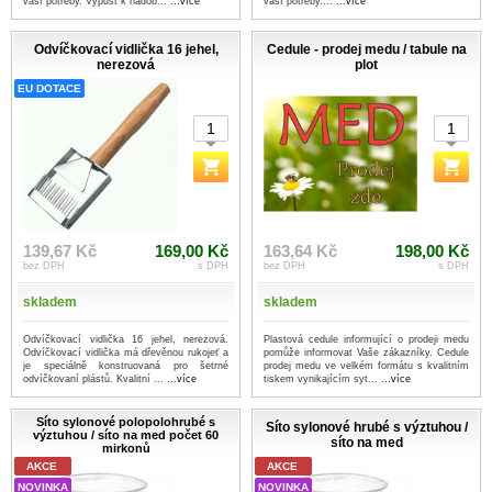
vaší potřeby. Výpusť k nádob...
...více
vaší potřeby....
...více
Odvíčkovací vidlička 16 jehel,
Cedule - prodej medu / tabule na
nerezová
plot
EU DOTACE
139,67 Kč
169,00 Kč
163,64 Kč
198,00 Kč
bez DPH
s DPH
bez DPH
s DPH
skladem
skladem
Odvíčkovací vidlička 16 jehel, nerezová.
Plastová cedule informující o prodeji medu
Odvíčkovací vidlička má dřevěnou rukojeť a
pomůže informovat Vaše zákazníky. Cedule
je speciálně konstruovaná pro šetrné
prodej medu ve velkém formátu s kvalitním
odvíčkovaní plástů. Kvalitní ...
...více
tiskem vynikajícím syt...
...více
Síto sylonové polopolohrubé s
Síto sylonové hrubé s výztuhou /
výztuhou / síto na med počet 60
síto na med
mirkonů
AKCE
AKCE
NOVINKA
NOVINKA