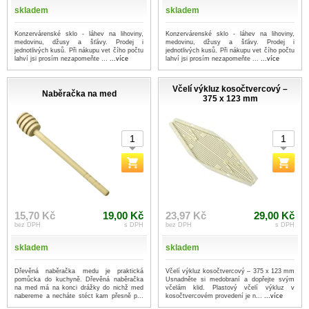
skladem
skladem
Konzervárenské sklo - láhev na lihoviny,
Konzervárenské sklo - láhev na lihoviny,
medovinu, džusy a šťávy. Prodej i
medovinu, džusy a šťávy. Prodej i
jednotlivých kusů. Při nákupu vet čího počtu
jednotlivých kusů. Při nákupu vet čího počtu
lahví jsi prosím nezapomeňte ...
...více
lahví jsi prosím nezapomeňte ...
...více
Včelí výkluz kosočtvercový –
Naběračka na med
375 x 123 mm
15,70 Kč
19,00 Kč
23,97 Kč
29,00 Kč
bez DPH
s DPH
bez DPH
s DPH
skladem
skladem
Dřevěná naběračka medu je praktická
Včelí výkluz kosočtvercový – 375 x 123 mm
pomůcka do kuchyně. Dřevěná naběračka
Usnadněte si medobraní a dopřejte svým
na med má na konci drážky do nichž med
včelám klid. Plastový včelí výkluz v
nabereme a necháte stéct kam přesně p...
kosočtvercovém provedení je n...
...více
...více