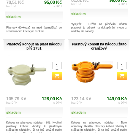
81,82 Kč
99,00 Kč
78,51 Kč
95,00 Kč
bez DPH
s DPH
bez DPH
s DPH
skladem
skladem
Vylejvák - Držák na přelévání nádob
Plastový dávkovač na med (pumpička) se
plastový je určený na dokapávání medu z
šroubovacím kovovým víčkem.
nádoby do nádoby.
Plastový kohout na plast nádobu
Plastový kohout na nádobu žluto
bílý 1751
oranžový
105,79 Kč
128,00 Kč
123,14 Kč
149,00 Kč
bez DPH
s DPH
bez DPH
s DPH
skladem
skladem
Kohout na plastovou nádobu - bílý. Kvalitní
Kohout na plastovou nádobu - žluto
plastový kohout vhodný k plastovým
oranžový. Kvalitní plastový kohout vhodný k
stáčecím nádobám, či na jiné použití podle
stáčecím nádobám, či na jiné použití podle