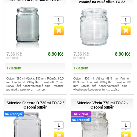
Sklenice Facette 580 ml TO 82
vhodné na velké víčko TO 82
7,36 Kč
8,90 Kč
7,36 Kč
8,90 Kč
bez DPH
s DPH
bez DPH
s DPH
skladem
skladem
Objem: 580 ml Výška: 130 mm Průměr: 86,5
Objem: 420 ml Výška: 98,5 mm Průměr:
mm Hmotnost: 290 g Ústí: Twist off 82 mm
84,9 mm Hmotnost: 200 g Ústí: Twist off 82
Barva: čirá Konzervárenské sklo - vhodné
mm Barva: čirá Konzervárenské sklo -
pro med a také konz...
...více
vhodné pro konzervování (...
...více
Sklenice Facette D 720ml TO 82 /
Sklenice Včela 770 ml TO 82 -
Osobní odběr
Osobní odběr
Na prodejně
NOVINKA
Na prodejně