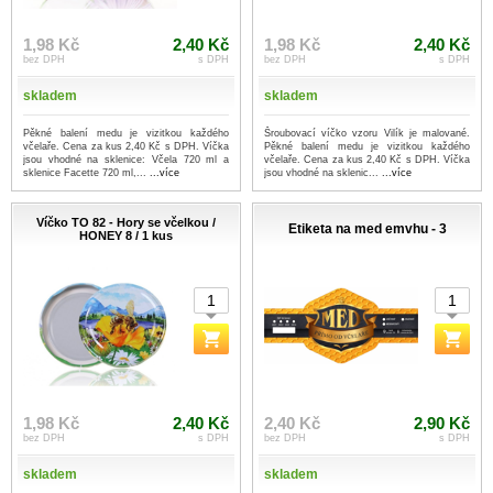
1,98 Kč
2,40 Kč
1,98 Kč
2,40 Kč
bez DPH
s DPH
bez DPH
s DPH
skladem
skladem
Pěkné balení medu je vizitkou každého
Šroubovací víčko vzoru Vilík je malované.
včelaře. Cena za kus 2,40 Kč s DPH. Víčka
Pěkné balení medu je vizitkou každého
jsou vhodné na sklenice: Včela 720 ml a
včelaře. Cena za kus 2,40 Kč s DPH. Víčka
sklenice Facette 720 ml,...
...více
jsou vhodné na sklenic...
...více
Víčko TO 82 - Hory se včelkou /
Etiketa na med emvhu - 3
HONEY 8 / 1 kus
1,98 Kč
2,40 Kč
2,40 Kč
2,90 Kč
bez DPH
s DPH
bez DPH
s DPH
skladem
skladem