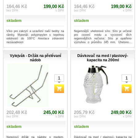
164,46 Kč
199,00 Kč
164,46 Kč
199,00 Kč
bez DPH
s DPH
bez DPH
s DPH
skladem
skladem
Víko pro zakrytí a uzavření naší bedny na
Nejjemnější uhelonové síto. Síto je určené
rámky. Materiál: polypropylen s tepelnou
pro cezení medu a vycezení těch
odolností do 100°C Atestace zdravotní
nejjemnějších nečistot. Síto je opatřeno
nezávadnosti
výztuhou o průměru 345 mm. Uhelono...
...více
Vylejvák - Držák na přelévaní
Dávkovač na med / plastový-
nádob
kapacita na 200ml
202,48 Kč
245,00 Kč
205,79 Kč
249,00 Kč
bez DPH
s DPH
bez DPH
s DPH
skladem
skladem
Nerezový držák na nádoby s medem.
Dávkovač na med / plastový- kapacita na