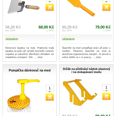
56,20 Kč
68,00 Kč
65,29 Kč
79,00 Kč
bez DPH
s DPH
bez DPH
s DPH
skladem
skladem
Nerezová lopatka na med. Praktická malá
Špachtle na med usnadňuje práci při práci s
lopatka na práci při výrobě mezistěn voskem
medem. Plastová špachtle na med je
Lopatka je zakončen dřevěným držadlem ke
ukončena ergonomickou rukojetí. Je pevná a
snadnému uchopení. Dél...
...více
velice dobře se s ní pracuj...
...více
Držák na přelévání nádob plastový
Pumpička dávkovač na med
/ na dokapávaní medu