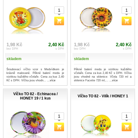
1,98 Kč
2,40 Kč
1,98 Kč
2,40 Kč
bez DPH
s DPH
bez DPH
s DPH
skladem
skladem
Šroubovací víčko vzor s Medvídkem je
Pěkné balení medu je vizitkou každého
krásně malované. Pěkné balení medu je
včelaře. Cena za kus 2,40 Kč s DPH. Víčka
vizitkou každého včelaře. Cena za kus 2,40
jsou vhodné na sklenice: Včela 720 ml a
Kč s DPH. Víčka jsou vhodn...
...více
sklenice Facette 720 ml,...
...více
Víčko TO 82 - Echinacea /
Víčko TO 82 - Vilík / HONEY 1
HONEY 19 / 1 kus