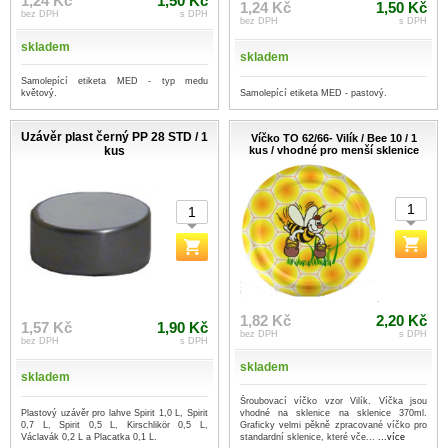
1,24 Kč
1,50 Kč
1,24 Kč
1,50 Kč
bez DPH
s DPH
bez DPH
s DPH
skladem
skladem
Samolepící etiketa MED - typ medu
Samolepící etiketa MED - pastový.
květový.
Uzávěr plast černý PP 28 STD / 1
Víčko TO 62/66- Vilík / Bee 10 / 1
kus
kus / vhodné pro menší sklenice
1,82 Kč
2,20 Kč
1,57 Kč
1,90 Kč
bez DPH
s DPH
bez DPH
s DPH
skladem
skladem
Šroubovací víčko vzor Vilík. Víčka jsou
Plastový uzávěr pro lahve Spirit 1,0 L, Spirit
vhodné na sklenice na sklenice 370ml.
0,7 L, Spirit 0,5 L, Kirschlikör 0,5 L,
Graficky velmi pěkně zpracované víčko pro
Václavák 0,2 L a Placatka 0,1 L.
standardní sklenice, které vče...
...více