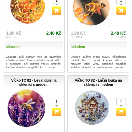
1,98 Kč
2,40 Kč
1,98 Kč
2,40 Kč
bez DPH
s DPH
bez DPH
s DPH
skladem
skladem
Zasaďte svůj poctivý med do stylového
Dodejte svému medu pravou včelařskou
včelího motivu! Toto ozdobné kovové víčko
tradici! Toto ozdobné kovové víčko s
s designem pěti pilných včelek promění
motivem letící včely okamžitě promění
každou sklenici v originální ko...
...více
každou sklenici v profesionální produk...
...více
Víčko TO 82 - Levandule na
Víčko TO 82 - Luční louka na
sklenici s medem
sklenici s medem