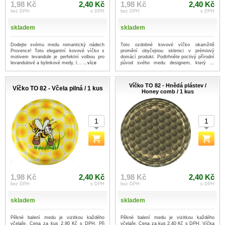
1,98 Kč
2,40 Kč
1,98 Kč
2,40 Kč
bez DPH
s DPH
bez DPH
s DPH
skladem
skladem
Dodejte svému medu romantický nádech
Toto ozdobné kovové víčko okamžitě
Provence! Toto elegantní kovové víčko s
promění obyčejnou sklenici v prémiový
motivem levandule je perfektní volbou pro
domácí produkt. Podtrhněte poctivý přírodní
levandulové a bylinkové medy, l...
...více
původ svého medu designem, který ...
...více
Víčko TO 82 - Hnědá plástev /
Víčko TO 82 - Včela pilná / 1 kus
Honey comb / 1 kus
1,98 Kč
2,40 Kč
1,98 Kč
2,40 Kč
bez DPH
s DPH
bez DPH
s DPH
skladem
skladem
Pěkné balení medu je vizitkou každého
Pěkné balení medu je vizitkou každého
včelaře. Cena za kus 2,90 Kč s DPH. Při
včelaře. Cena za kus 2,40 Kč s DPH. Víčka