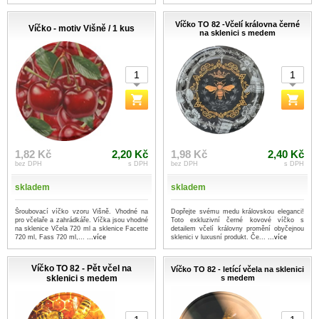
Víčko TO 82 -Včelí královna černé
Víčko - motiv Višně / 1 kus
na sklenici s medem
1,82 Kč
2,20 Kč
1,98 Kč
2,40 Kč
bez DPH
s DPH
bez DPH
s DPH
skladem
skladem
Šroubovací víčko vzoru Višně. Vhodné na
Dopřejte svému medu královskou eleganci!
pro včelaře a zahrádkáře. Víčka jsou vhodné
Toto exkluzivní černé kovové víčko s
na sklenice Včela 720 ml a sklenice Facette
detailem včelí královny promění obyčejnou
720 ml, Fass 720 ml,...
...více
sklenici v luxusní produkt. Če...
...více
Víčko TO 82 - Pět včel na
Víčko TO 82 - letící včela na sklenici
sklenici s medem
s medem