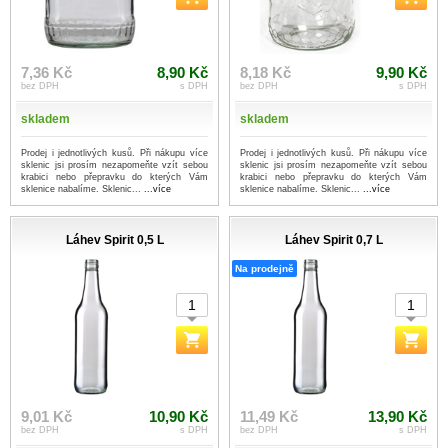
7,36 Kč
8,90 Kč
8,18 Kč
9,90 Kč
bez DPH
s DPH
bez DPH
s DPH
skladem
skladem
Prodej i jednotlivých kusů. Při nákupu více
Prodej i jednotlivých kusů. Při nákupu více
sklenic jsi prosím nezapomeňte vzít sebou
sklenic jsi prosím nezapomeňte vzít sebou
krabici nebo přepravku do kterých Vám
krabici nebo přepravku do kterých Vám
sklenice nabalíme. Sklenic...
...více
sklenice nabalíme. Sklenic...
...více
Láhev Spirit 0,5 L
Láhev Spirit 0,7 L
Na prodejně
9,01 Kč
10,90 Kč
11,49 Kč
13,90 Kč
bez DPH
s DPH
bez DPH
s DPH