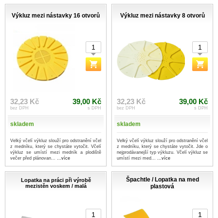
Výkluz mezi nástavky 16 otvorů
Výkluz mezi nástavky 8 otvorů
32,23 Kč
39,00 Kč
32,23 Kč
39,00 Kč
bez DPH
s DPH
bez DPH
s DPH
skladem
skladem
Velký včelí výkluz slouží pro odstranění včel
Velký včelí výkluz slouží pro odstranění včel
z medníku, který se chystáte vytočit. Včelí
z medníku, který se chystáte vytočit. Jde o
výkluz se umístí mezi medník a plodiště
nejprodávanejší typ výkluzu. Včelí výkluz se
večer před plánovan...
...více
umístí mezi med...
...více
Špachtle / Lopatka na med
Lopatka na práci při výrobě
mezistěn voskem / malá
plastová