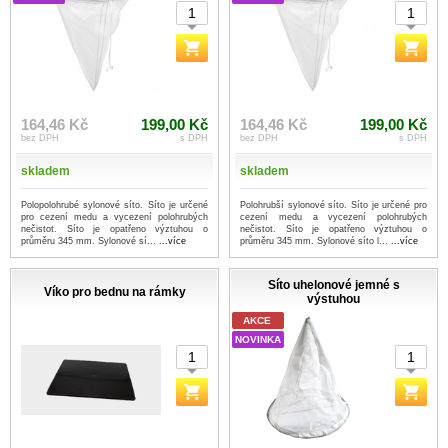
164,46 Kč
199,00 Kč
164,46 Kč
199,00 Kč
bez DPH
s DPH
bez DPH
s DPH
skladem
skladem
Polopolohrubé sylonové síto. Síto je určené
Polohrubší sylonové síto. Síto je určené pro
pro cezení medu a vycezení polohrubých
cezení medu a vycezení polohrubých
nečistot. Síto je opatřeno výztuhou o
nečistot. Síto je opatřeno výztuhou o
průměru 345 mm. Sylonové sí...
...více
průměru 345 mm. Sylonové síto l...
...více
Síto uhelonové jemné s
Víko pro bednu na rámky
výstuhou
AKCE
NOVINKA