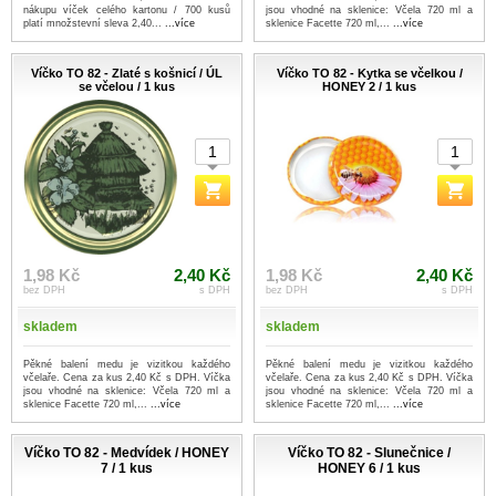
nákupu víček celého kartonu / 700 kusů
jsou vhodné na sklenice: Včela 720 ml a
platí množstevní sleva 2,40...
...více
sklenice Facette 720 ml,...
...více
Víčko TO 82 - Zlaté s košnicí / ÚL
Víčko TO 82 - Kytka se včelkou /
se včelou / 1 kus
HONEY 2 / 1 kus
1,98 Kč
2,40 Kč
1,98 Kč
2,40 Kč
bez DPH
s DPH
bez DPH
s DPH
skladem
skladem
Pěkné balení medu je vizitkou každého
Pěkné balení medu je vizitkou každého
včelaře. Cena za kus 2,40 Kč s DPH. Víčka
včelaře. Cena za kus 2,40 Kč s DPH. Víčka
jsou vhodné na sklenice: Včela 720 ml a
jsou vhodné na sklenice: Včela 720 ml a
sklenice Facette 720 ml,...
...více
sklenice Facette 720 ml,...
...více
Víčko TO 82 - Medvídek / HONEY
Víčko TO 82 - Slunečnice /
7 / 1 kus
HONEY 6 / 1 kus