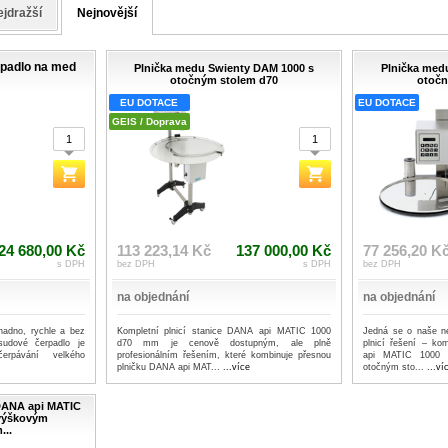
jdražší
Nejnovější
padlo na med
Plnička medu Swienty DAM 1000 s
Plnička med
otočným stolem d70
otočn
EU DOTACE
EU DOTACE
GEIS / Doprava
24 680,00 Kč
113 223,14 Kč
137 000,00 Kč
77 256,20 K
s DPH
bez DPH
s DPH
bez DPH
na objednání
na objednání
nadno, rychle a bez
Kompletní plnicí stanice DANA api MATIC 1000
Jedná se o naše ne
sudové čerpadlo je
d70 mm je cenově dostupným, ale plně
plnicí řešení – ko
erpávání velkého
profesionálním řešením, které kombinuje přesnou
api MATIC 1000 s
plničku DANA api MAT...
...více
otočným sto...
...ví
DANA api MATIC
 výškovým
...