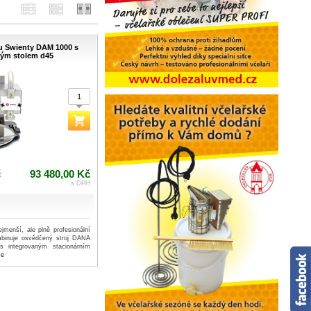
u Swienty DAM 1000 s
ým stolem d45
č
93 480,00 Kč
s DPH
jmenší, ale plně profesionální
mbinuje osvědčený stroj DANA
 integrovaným stacionárním
ce