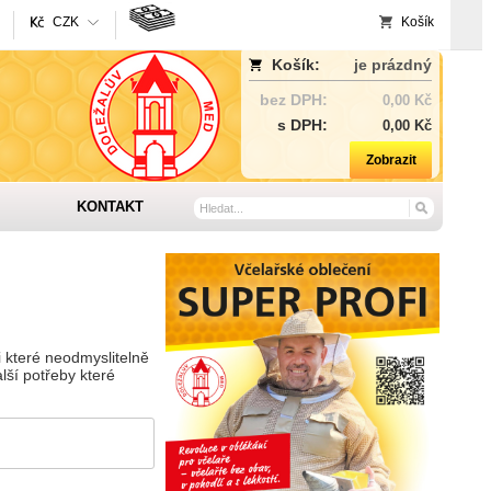
CZK
Košík
Košík:
je prázdný
bez DPH:
0,00 Kč
s DPH:
0,00 Kč
Zobrazit
KONTAKT
 které neodmyslitelně
lší potřeby které