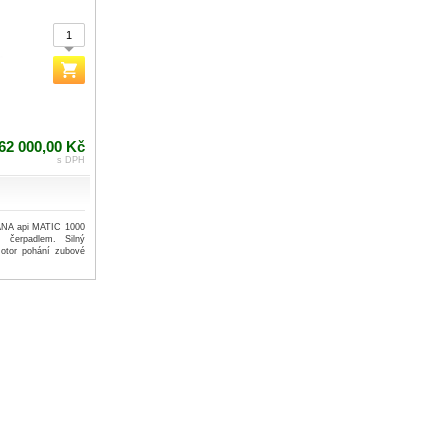
62 000,00 Kč
s DPH
ANA api MATIC 1000
 čerpadlem. Silný
otor pohání zubové