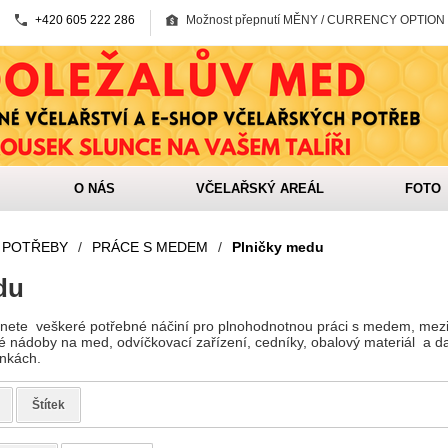
+420 605 222 286
Možnost přepnutí MĚNY / CURRENCY OPTION
O NÁS
VČELAŘSKÝ AREÁL
FOTO
 POTŘEBY
/
PRÁCE S MEDEM
/
Plničky medu
du
znete veškeré potřebné náčiní pro plnohodnotnou práci s medem, mezi
é nádoby na med, odvíčkovací zařízení, cedníky, obalový materiál a da
ránkách.
Štítek