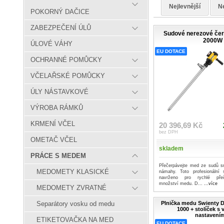
Nejlevnější
Ne
POKORNÝ DAČICE
ZABEZPEČENÍ ÚLŮ
Sudové nerezové čer
2000W
ÚLOVÉ VÁHY
EU DOTACE
OCHRANNÉ POMŮCKY
VČELAŘSKÉ POMŮCKY
ÚLY NÁSTAVKOVÉ
VÝROBA RÁMKŮ
KRMENÍ VČEL
20 396,69 Kč
bez DPH
OMETAČ VČEL
skladem
PRÁCE S MEDEM
Přečerpávejte med ze sudů s
MEDOMETY KLASICKÉ
námahy. Toto profesionální 
navrženo pro rychlé přeč
množství medu. D...
...více
MEDOMETY ZVRATNÉ
Plnička medu Swienty 
Separátory vosku od medu
1000 + stolíček s
nastavením
ETIKETOVAČKA NA MED
EU DOTACE