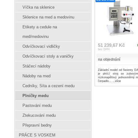
Víčka na sklenice
Sklenice na med a medovinu
Etikety a cedule na
med/medovinu
51 239,67 Kč
Odvíčkovací vidličky
bez DPH
Odvíčkovací stoly a vaničky
na objednání
Stáčecí nádoby
Základní model od Swienty D
je plnící stroj se zubovým
Nádoby na med
nízkonapěťový jednosměrný m
čerpadlo...
...více
Cedníky, Síta a cezení medu
Plničky medu
Pastování medu
Ztekucování medu
Přepravní bedny
PRÁCE S VOSKEM