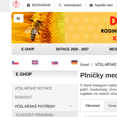
INSTAGRAM
Vyhledávání
Napište nám
E-SHOP
DOTACE 2026 - 2027
MED
Úvod
/
VČELAŘSKÉ
Plničky me
E-SHOP
V dané kategorii nale
VČELAŘSKÉ DOTACE
patří: medomety, různ
najdete na našich st
2026/2027
Filtrování
Cena
VČELAŘSKÉ POTŘEBY
PLASTOVÝ PROGRAM -