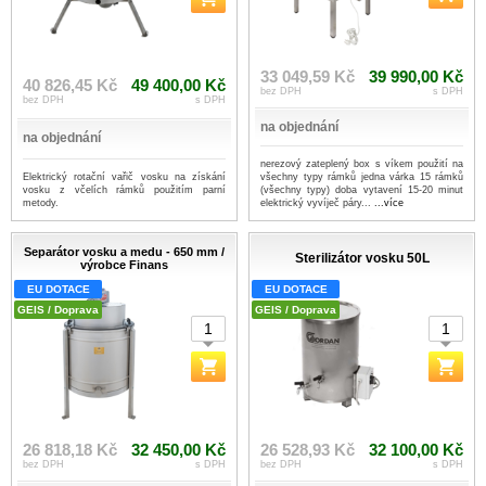
33 049,59 Kč
39 990,00 Kč
40 826,45 Kč
49 400,00 Kč
bez DPH
s DPH
bez DPH
s DPH
na objednání
na objednání
nerezový zateplený box s víkem použití na
Elektrický rotační vařič vosku na získání
všechny typy rámků jedna várka 15 rámků
vosku z včelích rámků použitím parní
(všechny typy) doba vytavení 15-20 minut
metody.
elektrický vyvíječ páry...
...více
Separátor vosku a medu - 650 mm /
Sterilizátor vosku 50L
výrobce Finans
EU DOTACE
EU DOTACE
GEIS / Doprava
GEIS / Doprava
26 818,18 Kč
32 450,00 Kč
26 528,93 Kč
32 100,00 Kč
bez DPH
s DPH
bez DPH
s DPH