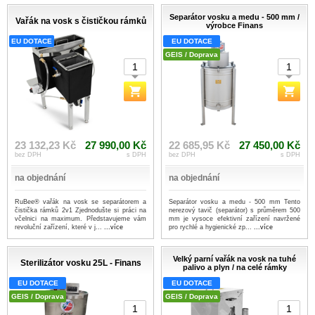
Separátor vosku a medu - 500 mm /
Vařák na vosk s čističkou rámků
výrobce Finans
EU DOTACE
EU DOTACE
GEIS / Doprava
23 132,23 Kč
27 990,00 Kč
22 685,95 Kč
27 450,00 Kč
bez DPH
s DPH
bez DPH
s DPH
na objednání
na objednání
RuBee® vařák na vosk se separátorem a
Separátor vosku a medu - 500 mm Tento
čistička rámků 2v1 Zjednodušte si práci na
nerezový tavič (separátor) s průměrem 500
včelnici na maximum. Představujeme vám
mm je vysoce efektivní zařízení navržené
revoluční zařízení, které v j...
...více
pro rychlé a hygienické zp...
...více
Velký parní vařák na vosk na tuhé
Sterilizátor vosku 25L - Finans
palivo a plyn / na celé rámky
EU DOTACE
EU DOTACE
GEIS / Doprava
GEIS / Doprava