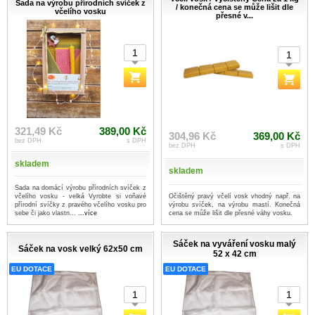
Sada na výrobu přírodních svíček z
/ konečná cena se může lišit dle
včelího vosku
přesné v...
321,49 Kč
389,00 Kč
304,96 Kč
369,00 Kč
bez DPH
s DPH
bez DPH
s DPH
skladem
skladem
Sada na domácí výrobu přírodních svíček z
Očištěný pravý včelí vosk vhodný např. na
včelího vosku - velká Vyrobte si voňavé
výrobu svíček, na výrobu mastí. Konečná
přírodní svíčky z pravého včelího vosku pro
cena se může lišit dle přesné váhy vosku.
sebe či jako vlastn...
...více
Sáček na vyváření vosku malý
Sáček na vosk velký 62x50 cm
52 x 42 cm
EU DOTACE
EU DOTACE