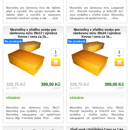
Mezistěny pro rámkovou míru dle Vašeho
Mezistěny pro rámkovou míru Langstroth
přání a rozměrů. Pro výrobu mezistěn dle
2/3 . Rozměr mezistěny je 424x136 mm.
Vašeho přání a rozměrů je stanoveno
Jsou vyráběny z včelího vosku. Mezistěny
minimální množství výroby a odb...
...více
nakupujeme od společnosti Ke...
...více
Mezistěny z včelího vosku pro
Mezistěny z včelího vosku pro
rámkovou míru 39x17 / výrobce
rámkovou míru 39x24 / výrobce
Kevva / cena za 1k...
Kevva / cena za 1k...
Na prodejně
Na prodejně
329,75 Kč
399,00 Kč
329,75 Kč
399,00 Kč
bez DPH
s DPH
bez DPH
s DPH
skladem
skladem
Mezistěny pro rámkovou míru 39x17.
Mezistěny pro rámkovou míru 39x24.
Mezistěny jsou vyráběny z včelího vosku.
Rozměr mezistěny je 370x215 mm. Jsou
Mezistěny nakupujeme od společnosti
vyráběny z včelího vosku. Mezistěny
Kevva -Mgr. František Vašek. Prod...
...více
nakupujeme od společnosti Kevva -Mgr.
Fr...
...více
Včelí vosk / Vyčištěný Cena za 1 kg