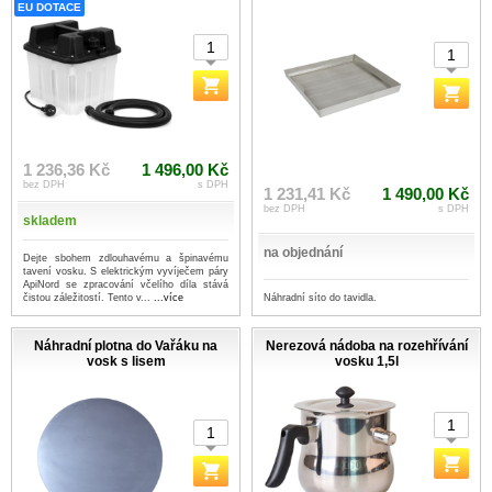
EU DOTACE
1 236,36 Kč
1 496,00 Kč
bez DPH
s DPH
1 231,41 Kč
1 490,00 Kč
bez DPH
s DPH
skladem
na objednání
Dejte sbohem zdlouhavému a špinavému
tavení vosku. S elektrickým vyvíječem páry
ApiNord se zpracování včelího díla stává
Náhradní síto do tavidla.
čistou záležitostí. Tento v...
...více
Náhradní plotna do Vařáku na
Nerezová nádoba na rozehřívání
vosk s lisem
vosku 1,5l