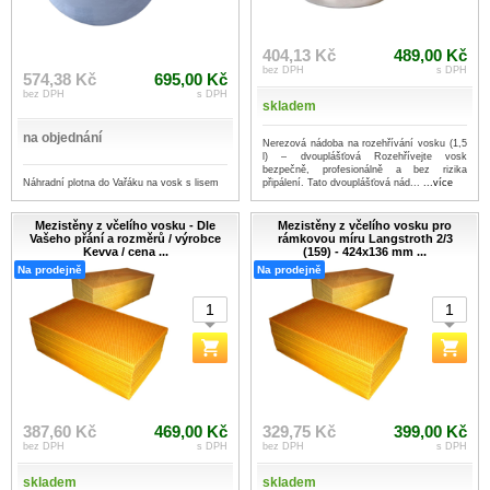
404,13 Kč
489,00 Kč
bez DPH
s DPH
574,38 Kč
695,00 Kč
bez DPH
s DPH
skladem
na objednání
Nerezová nádoba na rozehřívání vosku (1,5
l) – dvouplášťová Rozehřívejte vosk
bezpečně, profesionálně a bez rizika
Náhradní plotna do Vařáku na vosk s lisem
připálení. Tato dvouplášťová nád...
...více
Mezistěny z včelího vosku - Dle
Mezistěny z včelího vosku pro
Vašeho přání a rozměrů / výrobce
rámkovou míru Langstroth 2/3
Kevva / cena ...
(159) - 424x136 mm ...
Na prodejně
Na prodejně
387,60 Kč
469,00 Kč
329,75 Kč
399,00 Kč
bez DPH
s DPH
bez DPH
s DPH
skladem
skladem