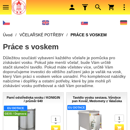
Úvod
/
VČELAŘSKÉ POTŘEBY
/
PRÁCE S VOSKEM
Práce s voskem
Důležitou součástí vybavení každého včelaře je pomůcka pro
získávání vosku. Pokud jste menší včelař, bude Vám určitě
stačit sluneční tavidlo. Pokud máte včelstev více, určitě Vám
doporučujeme investici do většího zařízení jako je vařák na vosk,
který Vám práci s voskem velice usnadní. Pro kompletnost nabídky
nabízíme i doplňky a ostatní potřeby, které by jste mohli při
získávání vosku potřebovat a rádi Vám poradíme.
Parní odstředivka vosku / KONIGIN
Tavidlo vosku sestava. Výrobce
/ průměr 640
pan Kovář, Medomety z Valašska
EU DOTACE
EU DOTACE
GEIS / Doprava