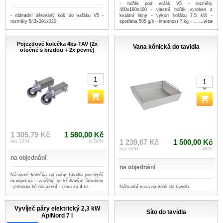
- hořák pod vařák V5 - rozměry
400x180x400 - vlastní hořák vyroben z
- náhradní děrovaný koš do vařáku V5 -
kvalitní litiny - výkon hořáku 7.5 kW -
rozměry 543x291x320
spotřeba 505 g/h - hmotnost 7 kg - ...
...více
Pojezdové kolečka 4ks-TAV (2x
Vana kónická do tavidla
otočné s brzdou + 2x pevné)
1 305,79 Kč
1 580,00 Kč
1 239,67 Kč
1 500,00 Kč
bez DPH
s DPH
bez DPH
s DPH
na objednání
na objednání
Násuvné kolečka na nohy Tavidla pro lepší
manipulaci. - zajišťují se křídlovým šroubem
Náhradní vana na vosk do tavidla.
- jednoduché nasazení - cena za 4 ks
Vyvíječ páry elektrický 2,3 kW
Síto do tavidla
ApiNord 7 l