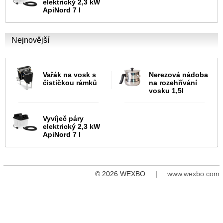
elektrický 2,3 kW
ApiNord 7 l
Nejnovější
Vařák na vosk s
Nerezová nádoba
čističkou rámků
na rozehřívání
vosku 1,5l
Vyvíječ páry
elektrický 2,3 kW
ApiNord 7 l
© 2026 WEXBO |
www.wexbo.com