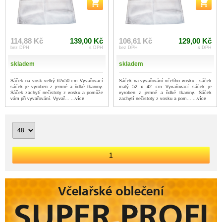
114,88 Kč
139,00 Kč
106,61 Kč
129,00 Kč
bez DPH
s DPH
bez DPH
s DPH
skladem
skladem
Sáček na vosk velký 62x50 cm Vyvařovací
Sáček na vyvařování včelího vosku - sáček
sáček je vyroben z jemné a řidké tkaniny.
malý 52 x 42 cm Vyvařovací sáček je
Sáček zachytí nečistoty z vosku a pomůže
vyroben z jemné a řidké tkaniny. Sáček
vám při vyvařování. Vyvař...
...více
zachytí nečistoty z vosku a pom...
...více
1