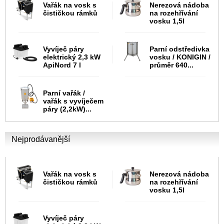
Vařák na vosk s
Nerezová nádoba
čističkou rámků
na rozehřívání
vosku 1,5l
Vyvíječ páry
Parní odstředivka
elektrický 2,3 kW
vosku / KONIGIN /
ApiNord 7 l
průměr 640...
Parní vařák /
vařák s vyvíječem
páry (2,2kW)...
Nejprodávanější
Vařák na vosk s
Nerezová nádoba
čističkou rámků
na rozehřívání
vosku 1,5l
Vyvíječ páry