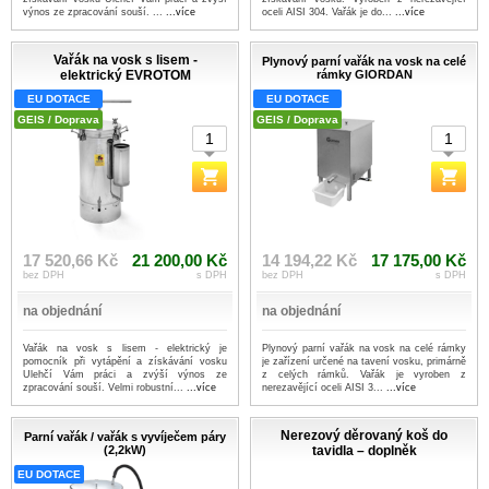
výnos ze zpracování souší. ...
...více
oceli AISI 304. Vařák je do...
...více
Vařák na vosk s lisem -
Plynový parní vařák na vosk na celé
elektrický EVROTOM
rámky GIORDAN
EU DOTACE
EU DOTACE
GEIS / Doprava
GEIS / Doprava
17 520,66 Kč
21 200,00 Kč
14 194,22 Kč
17 175,00 Kč
bez DPH
s DPH
bez DPH
s DPH
na objednání
na objednání
Vařák na vosk s lisem - elektrický je
Plynový parní vařák na vosk na celé rámky
pomocník při vytápění a získávání vosku
je zařízení určené na tavení vosku, primárně
Ulehčí Vám práci a zvýší výnos ze
z celých rámků. Vařák je vyroben z
zpracování souší. Velmi robustní...
...více
nerezavějící oceli AISI 3...
...více
Nerezový děrovaný koš do
Parní vařák / vařák s vyvíječem páry
(2,2kW)
tavidla – doplněk
EU DOTACE