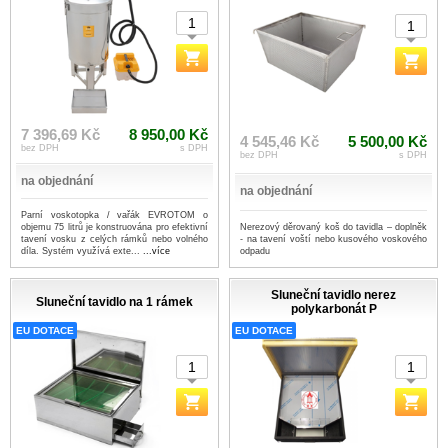
7 396,69 Kč
8 950,00 Kč
4 545,46 Kč
5 500,00 Kč
bez DPH
s DPH
bez DPH
s DPH
na objednání
na objednání
Parní voskotopka / vařák EVROTOM o
Nerezový děrovaný koš do tavidla – doplněk
objemu 75 litrů je konstruována pro efektivní
- na tavení voští nebo kusového voskového
tavení vosku z celých rámků nebo volného
odpadu
díla. Systém využívá exte...
...více
Sluneční tavidlo nerez
Sluneční tavidlo na 1 rámek
polykarbonát P
EU DOTACE
EU DOTACE