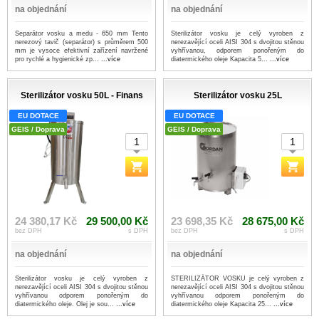
na objednání
na objednání
Separátor vosku a medu - 650 mm Tento
Sterilizátor vosku je celý vyroben z
nerezový tavič (separátor) s průměrem 500
nerezavějící oceli AISI 304 s dvojitou stěnou
mm je vysoce efektivní zařízení navržené
vyhřívanou, odporem ponořeným do
pro rychlé a hygienické zp...
...více
diatermického oleje Kapacita 5...
...více
Sterilizátor vosku 50L - Finans
Sterilizátor vosku 25L
EU DOTACE
EU DOTACE
GEIS / Doprava
GEIS / Doprava
24 380,17 Kč
29 500,00 Kč
23 698,35 Kč
28 675,00 Kč
bez DPH
s DPH
bez DPH
s DPH
na objednání
na objednání
Sterilizátor vosku je celý vyroben z
STERILIZÁTOR VOSKU je celý vyroben z
nerezavějící oceli AISI 304 s dvojitou stěnou
nerezavějící oceli AISI 304 s dvojitou stěnou
vyhřívanou odporem ponořeným do
vyhřívanou odporem ponořeným do
diatermického oleje. Olej je sou...
...více
diatermického oleje Kapacita 25...
...více