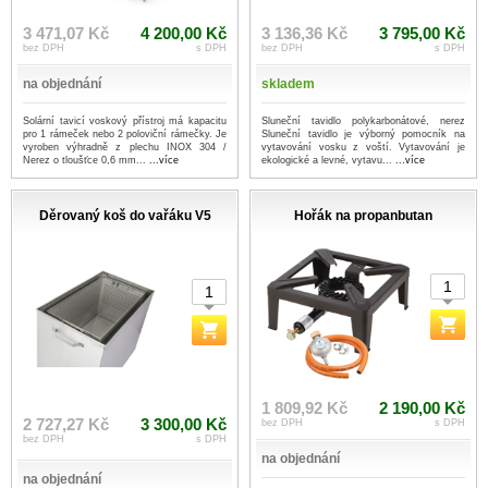
3 471,07 Kč
4 200,00 Kč
3 136,36 Kč
3 795,00 Kč
bez DPH
s DPH
bez DPH
s DPH
na objednání
skladem
Solární tavicí voskový přístroj má kapacitu
Sluneční tavidlo polykarbonátové, nerez
pro 1 rámeček nebo 2 poloviční rámečky. Je
Sluneční tavidlo je výborný pomocník na
vyroben výhradně z plechu INOX 304 /
vytavování vosku z voští. Vytavování je
Nerez o tloušťce 0,6 mm...
...více
ekologické a levné, vytavu...
...více
Děrovaný koš do vařáku V5
Hořák na propanbutan
1 809,92 Kč
2 190,00 Kč
2 727,27 Kč
3 300,00 Kč
bez DPH
s DPH
bez DPH
s DPH
na objednání
na objednání