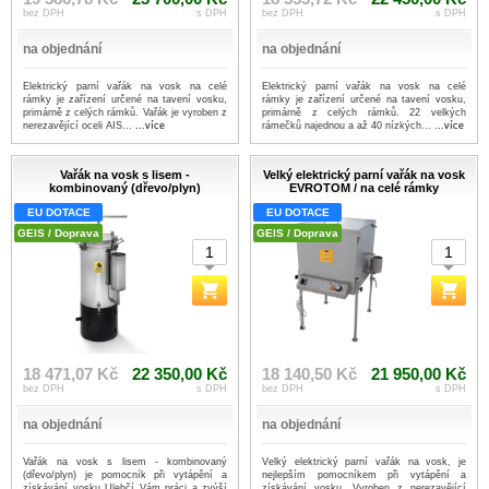
bez DPH
s DPH
bez DPH
s DPH
na objednání
na objednání
Elektrický parní vařák na vosk na celé
Elektrický parní vařák na vosk na celé
rámky je zařízení určené na tavení vosku,
rámky je zařízení určené na tavení vosku,
primárně z celých rámků. Vařák je vyroben z
primárně z celých rámků. 22 velkých
nerezavějící oceli AIS...
...více
rámečků najednou a až 40 nízkých...
...více
Vařák na vosk s lisem -
Velký elektrický parní vařák na vosk
kombinovaný (dřevo/plyn)
EVROTOM / na celé rámky
EU DOTACE
EU DOTACE
GEIS / Doprava
GEIS / Doprava
18 471,07 Kč
22 350,00 Kč
18 140,50 Kč
21 950,00 Kč
bez DPH
s DPH
bez DPH
s DPH
na objednání
na objednání
Vařák na vosk s lisem - kombinovaný
Velký elektrický parní vařák na vosk, je
(dřevo/plyn) je pomocník při vytápění a
nejlepším pomocníkem při vytápění a
získávání vosku Ulehčí Vám práci a zvýší
získávání vosku. Vyroben z nerezavějící