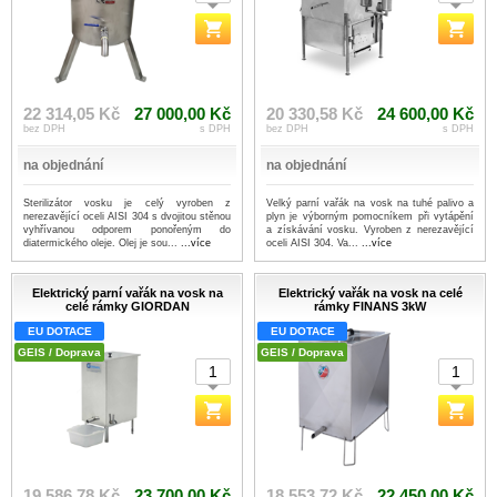
22 314,05 Kč
27 000,00 Kč
20 330,58 Kč
24 600,00 Kč
bez DPH
s DPH
bez DPH
s DPH
na objednání
na objednání
Sterilizátor vosku je celý vyroben z
Velký parní vařák na vosk na tuhé palivo a
nerezavějící oceli AISI 304 s dvojitou stěnou
plyn je výborným pomocníkem při vytápění
vyhřívanou odporem ponořeným do
a získávání vosku. Vyroben z nerezavějící
diatermického oleje. Olej je sou...
...více
oceli AISI 304. Va...
...více
Elektrický parní vařák na vosk na
Elektrický vařák na vosk na celé
celé rámky GIORDAN
rámky FINANS 3kW
EU DOTACE
EU DOTACE
GEIS / Doprava
GEIS / Doprava
19 586,78 Kč
23 700,00 Kč
18 553,72 Kč
22 450,00 Kč