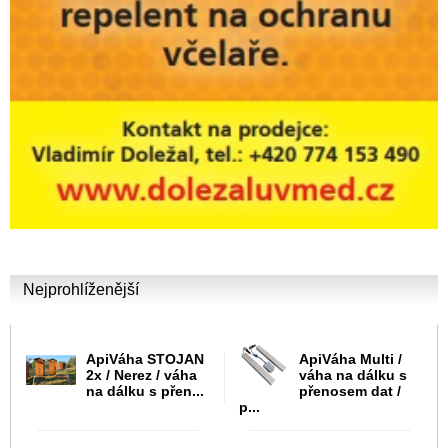
Nejprohlíženější
ApiVáha STOJAN
ApiVáha Multi /
2x / Nerez / váha
váha na dálku s
na dálku s přen...
přenosem dat /
p...