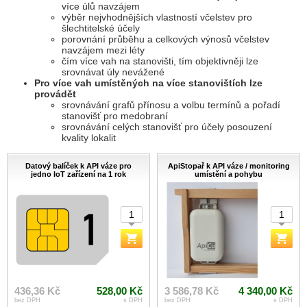
více úlů navzájem
výběr nejvhodnějších vlastností včelstev pro
šlechtitelské účely
porovnání průběhu a celkových výnosů včelstev
navzájem mezi léty
čím více vah na stanovišti, tím objektivněji lze
srovnávat úly nevážené
Pro více vah umístěných na více stanovištích lze
provádět
srovnávání grafů přínosu a volbu termínů a pořadí
stanovišť pro medobraní
srovnávání celých stanovišť pro účely posouzení
kvality lokalit
Datový balíček k API váze pro
ApiStopař k API váze / monitoring
jedno IoT zařízení na 1 rok
umístění a pohybu
436,36 Kč
528,00 Kč
3 586,78 Kč
4 340,00 Kč
bez DPH
s DPH
bez DPH
s DPH