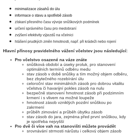
minimalizace zásahů do úlu
informace o stavu a spotřebě zásob
získaní přesného času vývoje snůškových podmínek
určení správného času pro medobraní
zvýšení efektivity výjezdů na včelnici
hlášení prudkých změn hmotnosti, např. při krádeži nebo rojení
Hlavní přínosy pravidelného vážení včelstev jsou následující:
Pro včelstvo osazené na váze znáte
snůšková období a úseky proluk, pro stanovení
optimálních termínů odběru medu
stav zásob v době snůšky a tím možný objem odběru,
bez zbytečného rozebírání úlu
celoroční stav minimálních zásob pro dobrou vitalitu
včelstva či havarijní pokles zásob na nulu
bezpečně stanovení hmotnost zásob při podzimním
krmení i s vlivem na možné loupeže
hmotnost zásob vzniklých pozdní snůškou po
zakrmení
průběh zimování a průběh úbytku zásob
stav zásob do jara, zejména před první snůškou, kdy
je spotřeba nejvyšší
Pro dvě či více vah na stanovišti můžete provádět
srovnávání strmosti nárůstu i celkový objem zásob