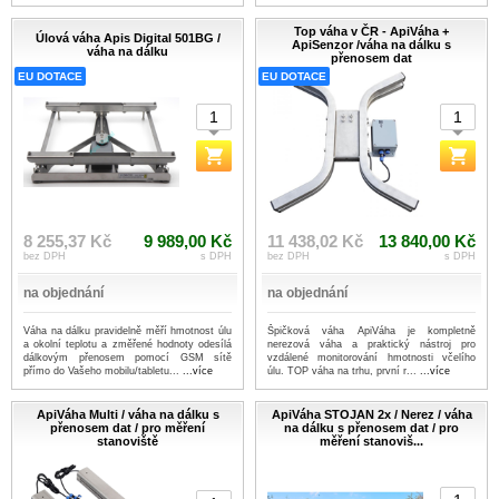
Top váha v ČR - ApiVáha +
Úlová váha Apis Digital 501BG /
ApiSenzor /váha na dálku s
váha na dálku
přenosem dat
EU DOTACE
EU DOTACE
8 255,37 Kč
9 989,00 Kč
11 438,02 Kč
13 840,00 Kč
bez DPH
s DPH
bez DPH
s DPH
na objednání
na objednání
Váha na dálku pravidelně měří hmotnost úlu
Špičková váha ApiVáha je kompletně
a okolní teplotu a změřené hodnoty odesílá
nerezová váha a praktický nástroj pro
dálkovým přenosem pomocí GSM sítě
vzdálené monitorování hmotnosti včelího
přímo do Vašeho mobilu/tabletu...
...více
úlu. TOP váha na trhu, první r...
...více
ApiVáha Multi / váha na dálku s
ApiVáha STOJAN 2x / Nerez / váha
přenosem dat / pro měření
na dálku s přenosem dat / pro
stanoviště
měření stanoviš...