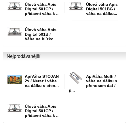
Úlová váha Apis
Úlová váha Apis
Digital 501CP /
Digital 501BG /
přídavní váha k ...
váha na dálku...
Úlová váha Apis
Digital 501B /
Váha na blízko...
Nejprodávanější
ApiVáha STOJAN
ApiVáha Multi /
2x / Nerez / váha
váha na dálku s
na dálku s přen...
přenosem dat /
p...
Úlová váha Apis
Digital 501CP /
přídavní váha k ...