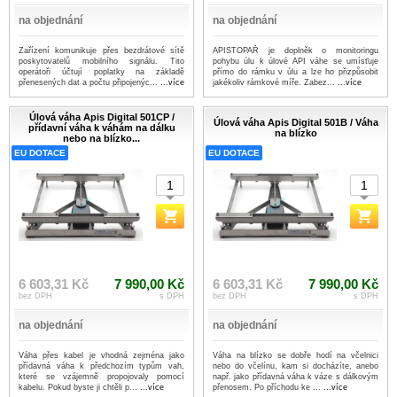
na objednání
na objednání
Zařízení komunikuje přes bezdrátové sítě
APISTOPAŘ je doplněk o monitoringu
poskytovatelů mobilního signálu. Tito
pohybu úlu k úlové API váhe se umísťuje
operátoři účtují poplatky na základě
přímo do rámku v úlu a lze ho přizpůsobit
přenesených dat a počtu připojenýc...
...více
jakékoliv rámkové míře. Zabez...
...více
Úlová váha Apis Digital 501CP /
Úlová váha Apis Digital 501B / Váha
přídavní váha k váhám na dálku
na blízko
nebo na blízko...
EU DOTACE
EU DOTACE
6 603,31 Kč
7 990,00 Kč
6 603,31 Kč
7 990,00 Kč
bez DPH
s DPH
bez DPH
s DPH
na objednání
na objednání
Váha přes kabel je vhodná zejména jako
Váha na blízko se dobře hodí na včelnici
přídavná váha k předchozím typům vah,
nebo do včelínu, kam si docházíte, anebo
které se vzájemně propojovaly pomocí
např. jako přídavná váha k váze s dálkovým
kabelu. Pokud byste ji chtěli p...
...více
přenosem. Po příchodu ke ...
...více