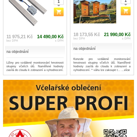
18 173,55 Kč
21 990,00 Kč
11 975,21 Kč
14 490,00 Kč
bez DPH
s DPH
bez DPH
s DPH
na objednání
na objednání
Konzole pro vzdálené monitorování
Ližiny pro vzdálené monitorování hmotnosti
hmotnosti skupiny včelích úlů. Naměřené
skupiny včelích úlů. Naměřené hodnoty
hodnoty zasílá do cloudu k zobrazení a
zasílá do cloudu k zobrazení a vyhodnocení.
vyhodnocení. * váhu lze zakoupit t...
...více