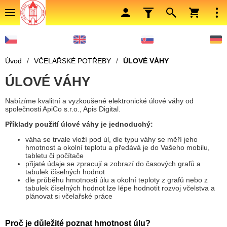
Úvod
/
VČELAŘSKÉ POTŘEBY
/
ÚLOVÉ VÁHY
ÚLOVÉ VÁHY
Nabízíme kvalitní a vyzkoušené elektronické úlové váhy od
společnosti ApiCo s.r.o., Apis Digital.
Příklady použití úlové váhy je jednoduchý:
váha se trvale vloží pod úl, dle typu váhy se měří jeho
hmotnost a okolní teplotu a předává je do Vašeho mobilu,
tabletu či počítače
přijaté údaje se zpracují a zobrazí do časových grafů a
tabulek číselných hodnot
dle průběhu hmotnosti úlu a okolní teploty z grafů nebo z
tabulek číselných hodnot lze lépe hodnotit rozvoj včelstva a
plánovat si včelařské práce
Proč je důležité poznat hmotnost úlu?