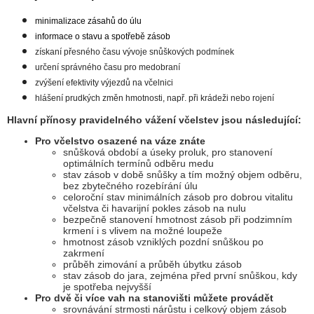
minimalizace zásahů do úlu
informace o stavu a spotřebě zásob
získaní přesného času vývoje snůškových podmínek
určení správného času pro medobraní
zvýšení efektivity výjezdů na včelnici
hlášení prudkých změn hmotnosti, např. při krádeži nebo rojení
Hlavní přínosy pravidelného vážení včelstev jsou následující:
Pro včelstvo osazené na váze znáte
snůšková období a úseky proluk, pro stanovení
optimálních termínů odběru medu
stav zásob v době snůšky a tím možný objem odběru,
bez zbytečného rozebírání úlu
celoroční stav minimálních zásob pro dobrou vitalitu
včelstva či havarijní pokles zásob na nulu
bezpečně stanovení hmotnost zásob při podzimním
krmení i s vlivem na možné loupeže
hmotnost zásob vzniklých pozdní snůškou po
zakrmení
průběh zimování a průběh úbytku zásob
stav zásob do jara, zejména před první snůškou, kdy
je spotřeba nejvyšší
Pro dvě či více vah na stanovišti můžete provádět
srovnávání strmosti nárůstu i celkový objem zásob