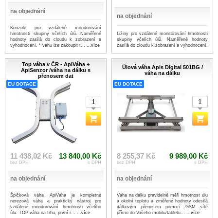
na objednání
na objednání
Konzole pro vzdálené monitorování
Ližiny pro vzdálené monitorování hmotnosti
hmotnosti skupiny včelích úlů. Naměřené
skupiny včelích úlů. Naměřené hodnoty
hodnoty zasílá do cloudu k zobrazení a
zasílá do cloudu k zobrazení a vyhodnocení.
vyhodnocení. * váhu lze zakoupit t...
...více
Top váha v ČR - ApiVáha +
Úlová váha Apis Digital 501BG /
ApiSenzor /váha na dálku s
váha na dálku
přenosem dat
EU DOTACE
EU DOTACE
11 438,02 Kč
13 840,00 Kč
8 255,37 Kč
9 989,00 Kč
bez DPH
s DPH
bez DPH
s DPH
na objednání
na objednání
Špičková váha ApiVáha je kompletně
Váha na dálku pravidelně měří hmotnost úlu
nerezová váha a praktický nástroj pro
a okolní teplotu a změřené hodnoty odesílá
vzdálené monitorování hmotnosti včelího
dálkovým přenosem pomocí GSM sítě
úlu. TOP váha na trhu, první r...
...více
přímo do Vašeho mobilu/tabletu...
...více