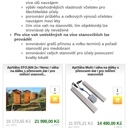
více úlů navzájem
výběr nejvhodnějších vlastností včelstev pro
šlechtitelské účely
porovnání průběhu a celkových výnosů včelstev
navzájem mezi léty
čím více vah na stanovišti, tím objektivněji lze
srovnávat úly nevážené
Pro více vah umístěných na více stanovištích lze
provádět
srovnávání grafů přínosu a volbu termínů a pořadí
stanovišť pro medobraní
srovnávání celých stanovišť pro účely posouzení
kvality lokalit
ApiVáha STOJAN 2x / Nerez / váha
ApiVáha Multi / váha na dálku s
na dálku s přenosem dat / pro
přenosem dat / pro měření
měření stanoviš...
stanoviště
18 173,55 Kč
21 990,00 Kč
11 975,21 Kč
14 490,00 Kč
bez DPH
s DPH
bez DPH
s DPH