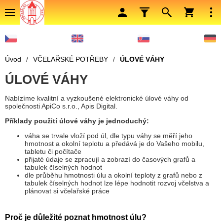
Úvod
/
VČELAŘSKÉ POTŘEBY
/
ÚLOVÉ VÁHY
ÚLOVÉ VÁHY
Nabízíme kvalitní a vyzkoušené elektronické úlové váhy od
společnosti ApiCo s.r.o., Apis Digital.
Příklady použití úlové váhy je jednoduchý:
váha se trvale vloží pod úl, dle typu váhy se měří jeho
hmotnost a okolní teplotu a předává je do Vašeho mobilu,
tabletu či počítače
přijaté údaje se zpracují a zobrazí do časových grafů a
tabulek číselných hodnot
dle průběhu hmotnosti úlu a okolní teploty z grafů nebo z
tabulek číselných hodnot lze lépe hodnotit rozvoj včelstva a
plánovat si včelařské práce
Proč je důležité poznat hmotnost úlu?