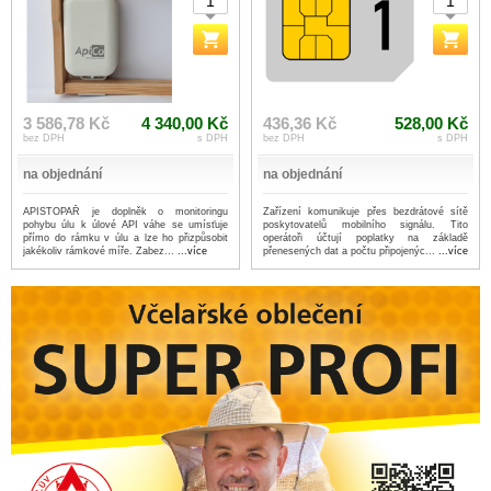
3 586,78 Kč
4 340,00 Kč
436,36 Kč
528,00 Kč
bez DPH
s DPH
bez DPH
s DPH
na objednání
na objednání
APISTOPAŘ je doplněk o monitoringu
Zařízení komunikuje přes bezdrátové sítě
pohybu úlu k úlové API váhe se umísťuje
poskytovatelů mobilního signálu. Tito
přímo do rámku v úlu a lze ho přizpůsobit
operátoři účtují poplatky na základě
jakékoliv rámkové míře. Zabez...
...více
přenesených dat a počtu připojenýc...
...více