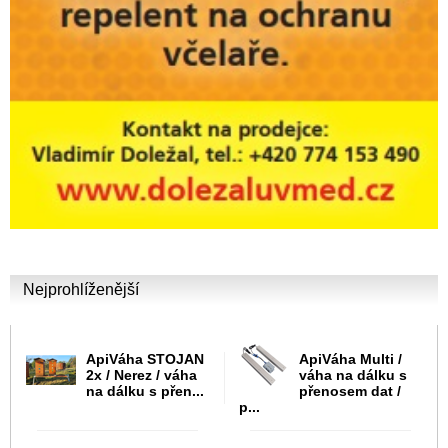
Nejprohlíženější
ApiVáha STOJAN
ApiVáha Multi /
2x / Nerez / váha
váha na dálku s
na dálku s přen...
přenosem dat /
p...