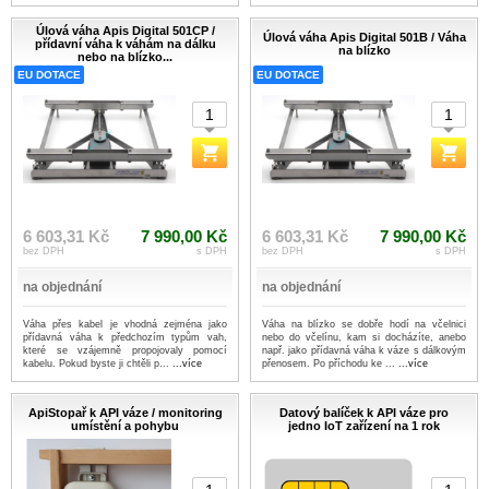
Úlová váha Apis Digital 501CP /
Úlová váha Apis Digital 501B / Váha
přídavní váha k váhám na dálku
na blízko
nebo na blízko...
EU DOTACE
EU DOTACE
6 603,31 Kč
7 990,00 Kč
6 603,31 Kč
7 990,00 Kč
bez DPH
s DPH
bez DPH
s DPH
na objednání
na objednání
Váha přes kabel je vhodná zejména jako
Váha na blízko se dobře hodí na včelnici
přídavná váha k předchozím typům vah,
nebo do včelínu, kam si docházíte, anebo
které se vzájemně propojovaly pomocí
např. jako přídavná váha k váze s dálkovým
kabelu. Pokud byste ji chtěli p...
...více
přenosem. Po příchodu ke ...
...více
ApiStopař k API váze / monitoring
Datový balíček k API váze pro
umístění a pohybu
jedno IoT zařízení na 1 rok