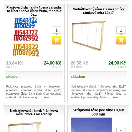
Plastová čísla na úly / cena za sadu
Nadrátkovaný rámek s mezerníky
18 čísel / barva čísel: žlutá, modrá a
rámková míra 39x17
če...
19,84 Kč
24,00 Kč
20,58 Kč
24,90 Kč
bez DPH
s DPH
bez DPH
s DPH
skladem
skladem
Praktická plastová čísla v barevném
Nadrátkovaný rámek / rámková míra 39x17
provedení: červená, modrá, žlutá. Výška
Precizně stučené a nadrátkovane rámky pro
plastového čísla: 5 cm Sada čísel obsahuje
rámkovou míru 39x17 Rámky jsou z
čísla od 0 do 9 a jedničky...
...více
kvalitních přířezů zbitých hře...
...více
Strůpková fólie pod víko / 0,40/
Nadrátkovaný rámek / rámková
míra 39x24 s mezerníky
500 mm