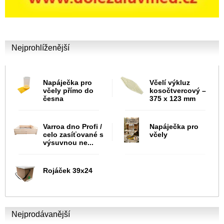
Nejprohlíženější
Napáječka pro
Včelí výkluz
včely přímo do
kosočtvercový –
česna
375 x 123 mm
Varroa dno Profi /
Napáječka pro
celo zasíťované s
včely
výsuvnou ne...
Rojáček 39x24
Nejprodávanější