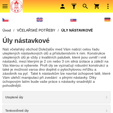
Úvod
/
VČELAŘSKÉ POTŘEBY
/
ÚLY NÁSTAVKOVÉ
Úly nástavkové
Náš včelařský obchod Doležalův med Vám nabízí celou řadu
uteplených nástavkových úlů a příslušenstvím k nim. Konstrukce
uteplených úlů je vždy z kvalitních palubek, které jsou uvnitř i vně
nástavků, mezi kterými je 2 cm nebo 3 cm silná izolace a záleží na
Vás kterou si vyberete. Profi úly se vyznačují robustní konstrukcí a
také je možnost varoa dno doplnit o pylochytovou mřížku a
zásobník na pyl. Také k nástavkům lze navrtat úchopové latě, které
Vám ulehčí manipulaci při zvedání s plnými nástavky. Díky
úchopovým latím bude vaše práce s nástavky snadnější a
pohodlnější.
Uteplené úly
Tenkostěnné úly