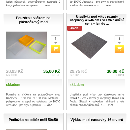
jeden nástavek doporučujeme zakoupit 2
do 100°C Atestace - pro styk s potravinami
kusy, jeden kus se upevní ...
...více
a zdravotní nezávadnost...
...více
Uteplivka pod víko / rozměr
Pouzdro s víčkem na
uteplivky 46x46 cm / SLEVA ! Akční
plástečkový med
cena – jen do ...
AKCE
28,93 Kč
35,00 Kč
29,75 Kč
36,00 Kč
bez DPH
s DPH
bez DPH
s DPH
skladem
skladem
Pouzdro s víčkem na plástečkový med
Uteplivka pod víko pro rámkovou míru
Rozměry - 120 mm x 120 mm Materiál -
39x24 / 2 cm / rozměry uteplivky 46x46 cm
polypropylen s tepelnou odolností do 100°C
Popis: Slouží k odvedení vlhkosti z úlu
Atestace - pro styk s potravi...
...více
během chladnějších dnů, n...
...více
Podložka na odběr měli 50x50
Výkluz mezi nástavky 16 otvorů