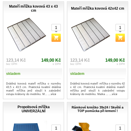
Mateří mřížka kovová 43 x 43
Mateří mřížka kovová 42x42 cm
cm
123,14 Kč
149,00 Kč
123,14 Kč
149,00 Kč
bez DPH
s DPH
bez DPH
s DPH
skladem
skladem
Drátěná kovová mateří mřížka o rozměru
Drátěná kovová mateří mřížka o rozměru 42
43,5 x 43,5 cm. Praktická kvalitní drátěná
x 42 cm. Praktická kvalitní drátěná mateří
mateří mřížka jenž slouží k zabránění
mřížka jenž slouží k zabránění vstupu
vstupu královny do medníku. M...
...více
královny do medníku. Matka ...
...více
Propolisová mřížka
Rámkové krmítko 39x24 / Skvělé a
UNIVERZÁLNÍ
TOP pomůcka při krmení !