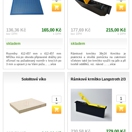
136,36 Kč
165,00 Kč
177,69 Kč
215,00 Kč
bez DPH
s DPH
bez DPH
s DPH
skladem
skladem
Rozměry: 412-457 mm x 412-457 mm
Rámkové krmítko 39x24 Krmítko je
Mřížka má po obvodu připravené drážky pro
praktická a skvělá pomůcka na zakrmení
oříznutí na požadovaný rozměr v krocích po
včelstev také lze krmítko využít na jaře a při
3 mm a upravit ji na Vámi poža...
...více
tvorbě oddělků, viz. návod ...
...více
Sololitové víko
Rámkové krmítko Langstroth 2/3
230,58 Kč
279,00 Kč