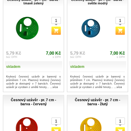
tmavě zelený
světle modrý
5,79 Kč
7,00 Kč
5,79 Kč
7,00 Kč
bez DPH
s DPH
bez DPH
s DPH
skladem
skladem
Kruhový česnový uzávěr je barevný s
Kruhový česnový uzávěr je barevný s
průměrem 7 cm. Plastový kruhový česnový
průměrem 7 cm. Plastový kruhový česnový
uzávěr je dostupný v 7 barvách. Česnový
uzávěr je dostupný v 7 barvách. Česnový
uzávěr je vyroben z umělé hmoty...
...více
uzávěr je vyroben z umělé hmoty...
...více
Česnový uzávěr - pr. 7 cm -
Česnový uzávěr - pr. 7 cm -
barva - červený
barva - žlutý