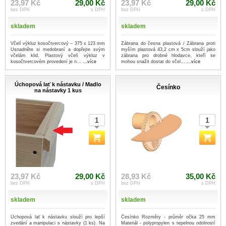
23,97 Kč
29,00 Kč
23,97 Kč
29,00 Kč
bez DPH
s DPH
bez DPH
s DPH
skladem
skladem
Včelí výkluz kosočtvercový – 375 x 123 mm
Zábrana do česna plastová / Zábrana proti
Usnadněte si medobraní a dopřejte svým
myším plastová 43,2 cm x 5cm slouží jako
včelám klid. Plastový včelí výkluz v
zábrana pro drobné hlodavce, kteří se
kosočtvercovém provedení je n...
...více
mohou snažit dostat do včel...
...více
Úchopová lať k nástavku / Madlo
Česínko
na nástavky 1 kus
23,97 Kč
29,00 Kč
28,93 Kč
35,00 Kč
bez DPH
s DPH
bez DPH
s DPH
skladem
skladem
Úchopová lať k nástavku slouží pro lepší
Česínko Rozměry - průměr očka 25 mm
zvedání a manipulaci s nástavky (1 ks). Na
Materiál - polypropylen s tepelnou odolností