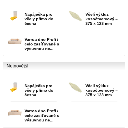
Napáječka pro
Včelí výkluz
včely přímo do
kosočtvercový –
česna
375 x 123 mm
Varroa dno Profi /
celo zasíťované s
výsuvnou ne...
Nejnovější
Napáječka pro
Včelí výkluz
včely přímo do
kosočtvercový –
česna
375 x 123 mm
Varroa dno Profi /
celo zasíťované s
výsuvnou ne...