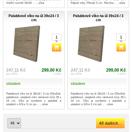
Vnitřní rozměr 50x50 ...
...více
Pájené rohy. Přesah 5 cm. Plechov...
...více
Palubkové víko na úl 39x24 / 3
Palubkové víko na úl 39x24 / 3
cm
cm
247,11 Kč
299,00 Kč
247,11 Kč
299,00 Kč
bez DPH
s DPH
bez DPH
s DPH
skladem
skladem
Palubkové víko na úl 39x24 / 3 cm Dřevěné,
Palubkové víko na úl 39x24 / 3 cm Dřevěné,
palubkové, uteplené víko rámkové míry 39 x
palubkové, uteplené víko rámkové míry 39 x
24 cm. Víko je vyrobeno z palubek a
24 cm. Víko je vyrobeno z palubek a
uteplení o šířce 3 cm po...
...více
uteplení o šířce 3 cm pol...
...více
48 dalších...