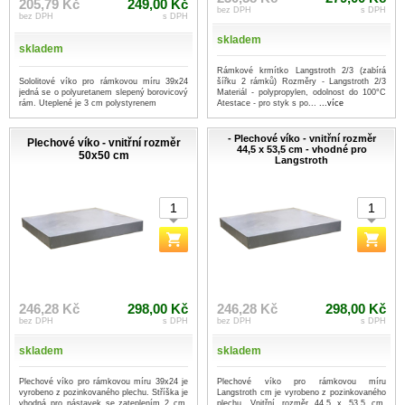
205,79 Kč
249,00 Kč
bez DPH
s DPH
bez DPH
s DPH
skladem
skladem
Rámkové krmítko Langstroth 2/3 (zabírá
Sololitové víko pro rámkovou míru 39x24
šířku 2 rámků) Rozměry - Langstroth 2/3
jedná se o polyuretanem slepený borovicový
Materiál - polypropylen, odolnost do 100°C
rám. Uteplené je 3 cm polystyrenem
Atestace - pro styk s po...
...více
- Plechové víko - vnitřní rozměr
Plechové víko - vnitřní rozměr
44,5 x 53,5 cm - vhodné pro
50x50 cm
Langstroth
246,28 Kč
298,00 Kč
246,28 Kč
298,00 Kč
bez DPH
s DPH
bez DPH
s DPH
skladem
skladem
Plechové víko pro rámkovou míru 39x24 je
Plechové víko pro rámkovou míru
vyrobeno z pozinkovaného plechu. Stříška je
Langstroth cm je vyrobeno z pozinkovaného
vhodná pro nástavek se zateplením 2 cm.
plechu. Vnitřní rozměr 44,5 x 53,5 cm.