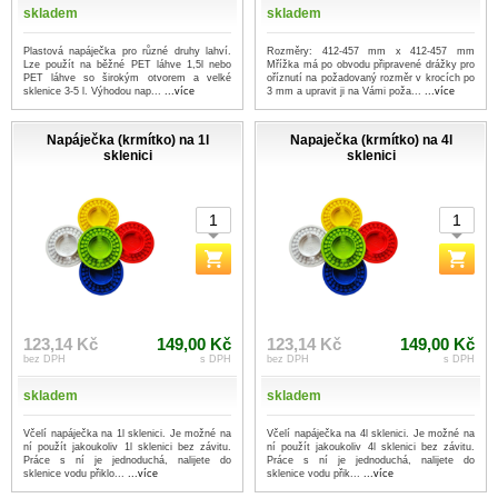
skladem
skladem
Plastová napáječka pro různé druhy lahví.
Rozměry: 412-457 mm x 412-457 mm
Lze použít na běžné PET láhve 1,5l nebo
Mřížka má po obvodu připravené drážky pro
PET láhve so širokým otvorem a velké
oříznutí na požadovaný rozměr v krocích po
sklenice 3-5 l. Výhodou nap...
...více
3 mm a upravit ji na Vámi poža...
...více
Napáječka (krmítko) na 1l
Napaječka (krmítko) na 4l
sklenici
sklenici
123,14 Kč
149,00 Kč
123,14 Kč
149,00 Kč
bez DPH
s DPH
bez DPH
s DPH
skladem
skladem
Včelí napáječka na 1l sklenici. Je možné na
Včelí napáječka na 4l sklenici. Je možné na
ní použít jakoukoliv 1l sklenici bez závitu.
ní použít jakoukoliv 4l sklenici bez závitu.
Práce s ní je jednoduchá, nalijete do
Práce s ní je jednoduchá, nalijete do
sklenice vodu přiklo...
...více
sklenice vodu přik...
...více