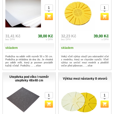
31,41 Kč
38,00 Kč
32,23 Kč
39,00 Kč
bez DPH
s DPH
bez DPH
s DPH
skladem
skladem
Podložka na odběr měli rozměr 50 x 50 cm.
Velký včelí výkluz slouží pro odstranění včel
Podložka je vkládána do dna úlu. Je vhodná
z medníku, který se chystáte vytočit. Včelí
pro odběr měli, který je povinen provádět
výkluz se umístí mezi medník a plodiště
každý včelař. Podložku ...
...více
večer před plánovan...
...více
Uteplivka pod víko / rozměr
Výkluz mezi nástavky 8 otvorů
uteplivky 48x48 cm