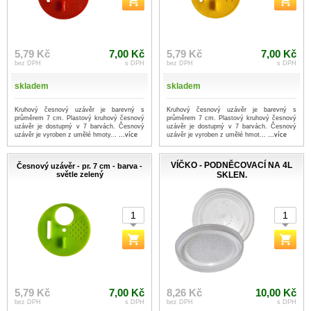
5,79 Kč
7,00 Kč
5,79 Kč
7,00 Kč
bez DPH
s DPH
bez DPH
s DPH
skladem
skladem
Kruhový česnový uzávěr je barevný s
Kruhový česnový uzávěr je barevný s
průměrem 7 cm. Plastový kruhový česnový
průměrem 7 cm. Plastový kruhový česnový
uzávěr je dostupný v 7 barvách. Česnový
uzávěr je dostupný v 7 barvách. Česnový
uzávěr je vyroben z umělé hmoty...
...více
uzávěr je vyroben z umělé hmot...
...více
VÍČKO - PODNĚCOVACÍ NA 4L
Česnový uzávěr - pr. 7 cm - barva -
světle zelený
SKLEN.
5,79 Kč
7,00 Kč
8,26 Kč
10,00 Kč
bez DPH
s DPH
bez DPH
s DPH