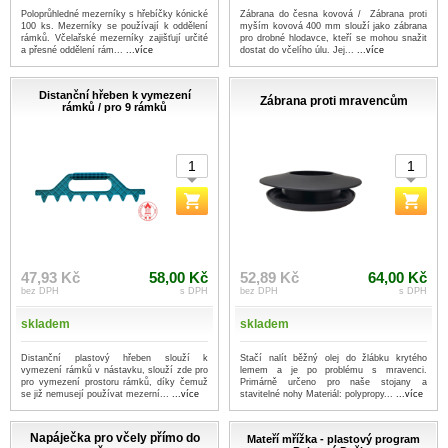
Poloprůhledné mezerníky s hřebíčky kónické
Zábrana do česna kovová / Zábrana proti
100 ks. Mezerníky se používají k oddělení
myším kovová 400 mm slouží jako zábrana
rámků. Včelařské mezerníky zajišťují určité
pro drobné hlodavce, kteří se mohou snažit
a přesné oddělení rám...
...více
dostat do včelího úlu. Jej...
...více
Distanční hřeben k vymezení
Zábrana proti mravencům
rámků / pro 9 rámků
47,93 Kč
58,00 Kč
52,89 Kč
64,00 Kč
bez DPH
s DPH
bez DPH
s DPH
skladem
skladem
Distanční plastový hřeben slouží k
Stačí nalít běžný olej do žlábku krytého
vymezení rámků v nástavku, slouží zde pro
lemem a je po problému s mravenci.
pro vymezení prostoru rámků, díky čemuž
Primárně určeno pro naše stojany a
se již nemusejí používat mezerní...
...více
stavitelné nohy Materiál: polypropy...
...více
Napáječka pro včely přímo do
Mateří mřížka - plastový program