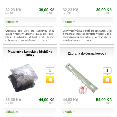
32,23 Kč
39,00 Kč
32,23 Kč
39,00 Kč
bez DPH
s DPH
bez DPH
s DPH
skladem
skladem
Uteplivka pod víko pro rámkovou míru
Velký včelí výkluz slouží pro odstranění včel
39x24 / rozměry uteplivky 48x48 cm Popis:
z medníku, který se chystáte vytočit. Jde o
Slouží k odvedení vlhkosti z úlu během
nejprodávanejší typ výkluzu. Včelí výkluz se
chladnějších dnů, neplesniví....
...více
umístí mezi med...
...více
Mezerníky konické s hřebíčky
Zábrana do česna kovová
100ks
36,36 Kč
44,00 Kč
44,63 Kč
54,00 Kč
bez DPH
s DPH
bez DPH
s DPH
skladem
skladem