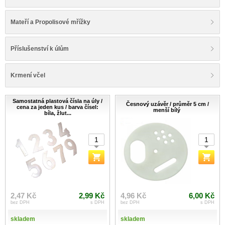
Mateří a Propolisové mřížky
Příslušenství k úlům
Krmení včel
Samostatná plastová čísla na úly /
Česnový uzávěr / průměr 5 cm /
cena za jeden kus / barva čísel:
menší bílý
bíla, žlut...
2,47 Kč
2,99 Kč
4,96 Kč
6,00 Kč
bez DPH
s DPH
bez DPH
s DPH
skladem
skladem