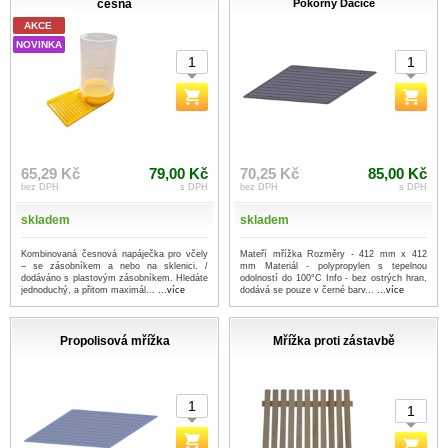
česna
Pokorný Dačice
AKCE
NOVINKA
65,29 Kč
79,00 Kč
70,25 Kč
85,00 Kč
bez DPH
s DPH
bez DPH
s DPH
skladem
skladem
Kombinovaná česnová napáječka pro včely
Mateří mřížka Rozměry - 412 mm x 412
– se zásobníkem a nebo na sklenici. /
mm Materiál - polypropylen s tepelnou
dodáváno s plastovým zásobníkem. Hledáte
odolností do 100°C Info - bez ostrých hran,
jednoduchý, a přitom maximál...
...více
dodává se pouze v černé barv...
...více
Propolisová mřížka
Mřížka proti zástavbě