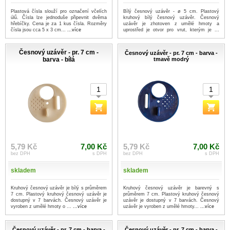
Plastová čísla slouží pro označení včelích
Bílý česnový uzávěr - ø 5 cm. Plastový
úlů. Čísla lze jednoduše připevnit dvěma
kruhový bílý česnový uzávěr. Česnový
hřebíčky. Cena je za 1 kus čísla. Rozměry
uzávěr je zhotoven z umělé hmoty a
čísla jsou cca 5 x 3 cm...
...více
uprostřed je otvor pro vrut, kterým je ...
...více
Česnový uzávěr - pr. 7 cm -
Česnový uzávěr - pr. 7 cm - barva -
barva - bílá
tmavě modrý
5,79 Kč
7,00 Kč
5,79 Kč
7,00 Kč
bez DPH
s DPH
bez DPH
s DPH
skladem
skladem
Kruhový česnový uzávěr je bílý s průměrem
Kruhový česnový uzávěr je barevný s
7 cm. Plastový kruhový česnový uzávěr je
průměrem 7 cm. Plastový kruhový česnový
dostupný v 7 barvách. Česnový uzávěr je
uzávěr je dostupný v 7 barvách. Česnový
vyroben z umělé hmoty o ...
...více
uzávěr je vyroben z umělé hmoty...
...více
Česnový uzávěr - pr. 7 cm - barva -
Česnový uzávěr - pr. 7 cm - barva -