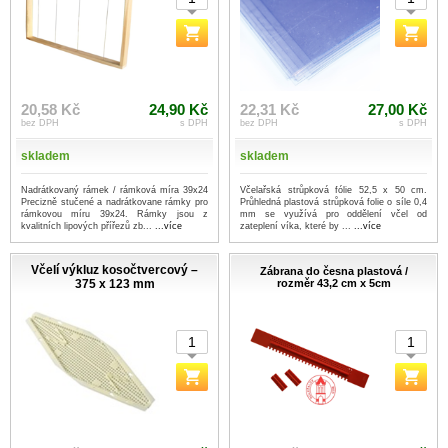
20,58 Kč
24,90 Kč
22,31 Kč
27,00 Kč
bez DPH
s DPH
bez DPH
s DPH
skladem
skladem
Nadrátkovaný rámek / rámková míra 39x24
Včelařská strůpková fólie 52,5 x 50 cm.
Precizně stučené a nadrátkovane rámky pro
Průhledná plastová strůpková folie o síle 0,4
rámkovou míru 39x24. Rámky jsou z
mm se využívá pro oddělení včel od
kvalitních lipových přířezů zb...
...více
zateplení víka, které by ...
...více
Včelí výkluz kosočtvercový –
Zábrana do česna plastová /
375 x 123 mm
rozměr 43,2 cm x 5cm