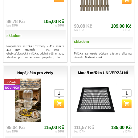
86,78 Kč
105,00 Kč
90,08 Kč
109,00 Kč
bez DPH
s DPH
bez DPH
s DPH
skladem
skladem
Propolisová mřížka Rozměry - 412 mm x
412 mm Materiál - TPE Info -
Mřížka zamezuje včelám zástavu díla na
ohebná/plastická mřížka, odolná vúči mrazu,
dno úlu. Materiál smrk.
vhodná pro zmrazování propolisu, dod...
...více
Napáječka pro včely
Mateří mřížka UNIVERZÁLNÍ
AKCE
NOVINKA
95,04 Kč
115,00 Kč
111,57 Kč
135,00 Kč
bez DPH
s DPH
bez DPH
s DPH