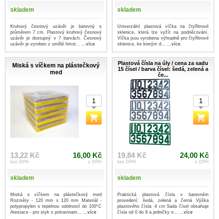
skladem
skladem
Kruhový česnový uzávěr je barevný s
Univerzální plastová víčka na čtyřlitrové
průměrem 7 cm. Plastový kruhový česnový
sklenice, která lze vyžít na podněcování.
uzávěr je dostupný v 7 barvách. Česnový
Víčka jsou vyrobena výhradně pro čtyřlitrové
uzávěr je vyroben z umělé hmot...
...více
sklenice, ke kterým d...
...více
Plastová čísla na úly / cena za sadu
Miská s víčkem na plástečkový
15 čísel / barva čísel: šedá, zelená a
med
če...
13,22 Kč
16,00 Kč
19,84 Kč
24,00 Kč
bez DPH
s DPH
bez DPH
s DPH
skladem
skladem
Miská s víčkem na plástečkový med
Praktická plastová čísla v barevném
Rozměry - 120 mm x 120 mm Materiál -
provedení: šedá, zelená a černá Výška
polypropylen s tepelnou odolností do 100°C
plastového čísla: 4 cm Sada čísel obsahuje
Atestace - pro styk s potravinam...
...více
čísla od 0 do 9 a jedničky n...
...více