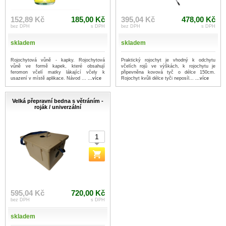
152,89 Kč
185,00 Kč
395,04 Kč
478,00 Kč
bez DPH
s DPH
bez DPH
s DPH
skladem
skladem
Rojochytová vůně - kapky. Rojochytová
Praktický rojochyt je vhodný k odchytu
vůně ve formě kapek, které obsahují
včelích rojů ve výškách, k rojochytu je
feromon včelí matky lákající včely k
připevněna kovová tyč o délce 150cm.
usazení v místě aplikace. Návod ...
...více
Rojochyt kvůli délce tyči neposíl...
...více
Velká přepravní bedna s větráním -
roják / univerzální
595,04 Kč
720,00 Kč
bez DPH
s DPH
skladem