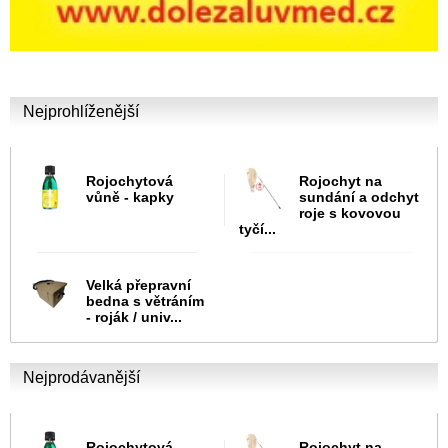
Nejprohlíženější
Rojochytová
Rojochyt na
vůně - kapky
sundání a odchyt
roje s kovovou
tyčí...
Velká přepravní
bedna s větráním
- roják / univ...
Nejprodávanější
Rojochytová
Rojochyt na