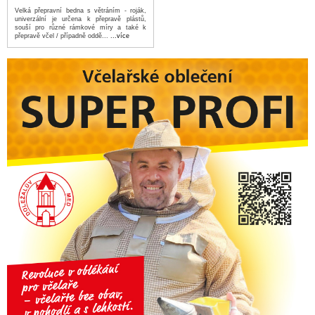
Velká přepravní bedna s větráním - roják,
univerzální je určena k přepravě plástů,
souší pro různé rámkové míry a také k
přepravě včel / případně oddě...
...více