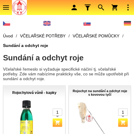
Úvod
/
VČELAŘSKÉ POTŘEBY
/
VČELAŘSKÉ POMŮCKY
/
Sundání a odchyt roje
Sundání a odchyt roje
Včelařské řemeslo si vyžaduje specifické náčiní tj. včelařské
potřeby. Zde vám nabízíme prakticky vše, co se může upotřebit při
sundání a odchyt roje.
Rojochyt na sundání a odchyt roje
Rojochytová vůně - kapky
s kovovou tyčí