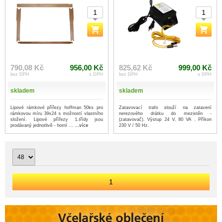
790,08 Kč
956,00 Kč
825,62 Kč
999,00 Kč
bez DPH
s DPH
bez DPH
s DPH
skladem
skladem
Lipové rámkové přířezy hoffman 50ks pro
Zatavovací trafo slouží na zatavení
rámkovou míru 39x24 s možností vlastního
nerezového drátku do mezistěn -
složení. Lipové přířezy 1.třídy jsou
(zatavovač). Výstup 24 V, 80 VA . Příkon
prodávaný jednotlivě - horní ...
...více
230 V / 50 Hz.
1