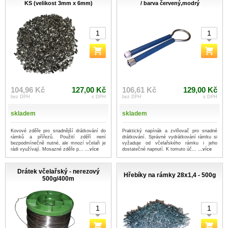
KS (velikost 3mm x 6mm)
/ barva červený,modrý
104,96 Kč
127,00 Kč
106,61 Kč
129,00 Kč
bez DPH
s DPH
bez DPH
s DPH
skladem
skladem
Kovové zděře pro snadnější drátkování do
Praktický napínák a zvlňovač pro snadné
rámků a přířezů. Použití zděří není
drátkování. Správné vydrátkování rámku si
bezpodmínečně nutné, ale mnozí včelaři je
vyžaduje od včelařského rámku i jeho
rádi využívají. Mosazné zděře p...
...více
dostatečné napnutí. K tomuto úč...
...více
Drátek včelařský - nerezový
Hřebíky na rámky 28x1,4 - 500g
500g/400m