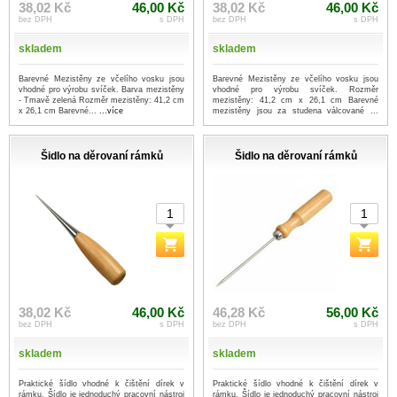
38,02 Kč
46,00 Kč
38,02 Kč
46,00 Kč
bez DPH
s DPH
bez DPH
s DPH
skladem
skladem
Barevné Mezistěny ze včelího vosku jsou
Barevné Mezistěny ze včelího vosku jsou
vhodné pro výrobu svíček. Barva mezistěny
vhodné pro výrobu svíček. Rozměr
- Tmavě zelená Rozměr mezistěny: 41,2 cm
mezistěny: 41,2 cm x 26,1 cm Barevné
x 26,1 cm Barevné...
...více
mezistěny jsou za studena válcované ...
...více
Šidlo na děrovaní rámků
Šidlo na děrovaní rámků
38,02 Kč
46,00 Kč
46,28 Kč
56,00 Kč
bez DPH
s DPH
bez DPH
s DPH
skladem
skladem
Praktické šídlo vhodné k čištění dírek v
Praktické šídlo vhodné k čištění dírek v
rámku. Šídlo je jednoduchý pracovní nástroj
rámku. Šídlo je jednoduchý pracovní nástroj