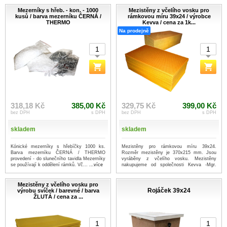
Mezerníky s hřeb. - kon. - 1000
Mezistěny z včelího vosku pro
kusů / barva mezerníku ČERNÁ /
rámkovou míru 39x24 / výrobce
THERMO
Kevva / cena za 1k...
Na prodejně
318,18 Kč
385,00 Kč
329,75 Kč
399,00 Kč
bez DPH
s DPH
bez DPH
s DPH
skladem
skladem
Kónické mezerníky s hřebíčky 1000 ks.
Mezistěny pro rámkovou míru 39x24.
Barva mezerníku ČERNÁ / THERMO
Rozměr mezistěny je 370x215 mm. Jsou
provedení - do slunečního tavidla Mezerníky
vyráběny z včelího vosku. Mezistěny
se používají k oddělení rámků. Vč...
...více
nakupujeme od společnosti Kevva -Mgr.
Fr...
...více
Mezistěny z včelího vosku pro
Rojáček 39x24
výrobu svíček / barevné / barva
ŽLUTÁ / cena za ...