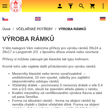
Úvod
/
VČELAŘSKÉ POTŘEBY
/
VÝROBA RÁMKŮ
VÝROBA RÁMKŮ
V této kategorii Vám nabízíme přířezy pro výrobu rámků 39x24 a
39x17 a Langstroth 2/3 z lipového dřeva vrtané nebo nevrtané.
Přířezy si můžete zakoupit jak klasické tak typu hofmann.
Kromě toho zde najdete další příslušenství pro výrobu rámků:
Mezerníky klasické nebo termo vyvařovatelné –
umělohmotné, 10 mm vysoké, válečky pro zajištění
stejnoměrného odstupu rámků
Včelařský drátek – pocínovaný či nerezový drátek o síle 0,4
mm a 0,5 mm, slouží ke zpevnění středu plástu v rámku.
Kvalitní mezistěny od certifikovaného výrobce Kevva a také
od pana Smolíka.
Forma na stloukání rámků - forma na sbíjení rámků by
neměla chybět v žádné včelařské dílně. Forma na sbíjení