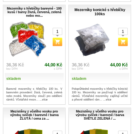
Mezerníky s hřebíčky barevné - 100
Mezerníky konické s hřebíčky
kusů / barvy žlutá, červená, zelená
100ks
nebo mo...
36,36 Kč
44,00 Kč
36,36 Kč
44,00 Kč
bez DPH
s DPH
bez DPH
s DPH
skladem
skladem
Barevné mezerníky s hřebíčky 100 ks. V
Poloprůhledné mezerníky s hřebíčky kónické
barevném provedení: žlutá, červená, zelená
100 ks. Mezerníky se používají k oddělení
nebo modrá. Mezerníky slouží pro oddělení
rámků. Včelařské mezerníky zajišťují určité
rámků. Včelařské meze...
...více
a přesné oddělení rám...
...více
Mezistěny z včelího vosku pro
Mezistěny z včelího vosku pro
výrobu svíček / barevné / barva
výrobu svíček / barevné / barva
ŽLUTÁ / cena za ...
SVĚTLE ZELENÁ / ...