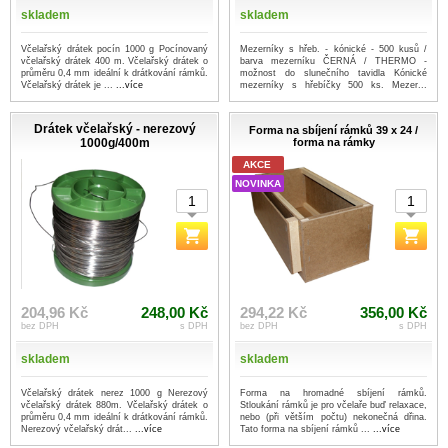
skladem
skladem
Včelařský drátek pocín 1000 g Pocínovaný
Mezerníky s hřeb. - kónické - 500 kusů /
včelařský drátek 400 m. Včelařský drátek o
barva mezerníku ČERNÁ / THERMO -
průměru 0,4 mm ideální k drátkování rámků.
možnost do slunečního tavidla Kónické
Včelařský drátek je ...
...více
mezerníky s hřebíčky 500 ks. Mezer...
...více
Drátek včelařský - nerezový
Forma na sbíjení rámků 39 x 24 /
1000g/400m
forma na rámky
AKCE
NOVINKA
204,96 Kč
248,00 Kč
294,22 Kč
356,00 Kč
bez DPH
s DPH
bez DPH
s DPH
skladem
skladem
Včelařský drátek nerez 1000 g Nerezový
Forma na hromadné sbíjení rámků.
včelařský drátek 880m. Včelařský drátek o
Stloukání rámků je pro včelaře buď relaxace,
průměru 0,4 mm ideální k drátkování rámků.
nebo (při větším počtu) nekonečná dřina.
Nerezový včelařský drát...
...více
Tato forma na sbíjení rámků ...
...více