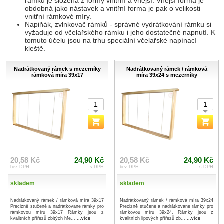
rámků je složena z formy vnitřní a vnější. Vnější forma je
obdobná jako nástavek a vnitřní forma je pak o velikosti
vnitřní rámkové míry.
Napiňák, zvlnkovač rámků - správné vydrátkování rámku si
vyžaduje od včelařského rámku i jeho dostatečné napnutí. K
tomuto účelu jsou na trhu speciální včelařské napínací
kleště.
Nadrátkovaný rámek s mezerníky
Nadrátkovaný rámek / rámková
rámková míra 39x17
míra 39x24 s mezerníky
20,58 Kč
24,90 Kč
20,58 Kč
24,90 Kč
bez DPH
s DPH
bez DPH
s DPH
skladem
skladem
Nadrátkovaný rámek / rámková míra 39x17
Nadrátkovaný rámek / rámková míra 39x24
Precizně stučené a nadrátkovane rámky pro
Precizně stučené a nadrátkovane rámky pro
rámkovou míru 39x17 Rámky jsou z
rámkovou míru 39x24. Rámky jsou z
kvalitních přířezů zbitých hře...
...více
kvalitních lipových přířezů zb...
...více