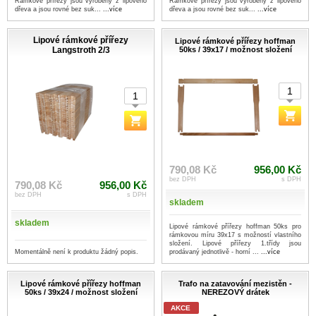
Rámkové přířezy jsou vyrobeny z lipového
Rámkové přířezy jsou vyrobeny z lipového
dřeva a jsou rovné bez suk...
...více
dřeva a jsou rovné bez suk...
...více
Lipové rámkové přířezy
Lipové rámkové přířezy hoffman
Langstroth 2/3
50ks / 39x17 / možnost složení
790,08 Kč
956,00 Kč
bez DPH
s DPH
790,08 Kč
956,00 Kč
bez DPH
s DPH
skladem
skladem
Lipové rámkové přířezy hoffman 50ks pro
rámkovou míru 39x17 s možností vlastního
složení. Lipové přířezy 1.třídy jsou
Momentálně není k produktu žádný popis.
prodávaný jednotlivě - horní ...
...více
Lipové rámkové přířezy hoffman
Trafo na zatavování mezistěn -
50ks / 39x24 / možnost složení
NEREZOVÝ drátek
AKCE