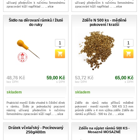
užívaný především k ručnímu řemeslnému
užívaný především k ručnímu řemeslnému
zpracování kůží například ...
...více
zpracování kůží například ...
...více
Šidlo na děrovaní rámků / žluté
Zděře N 500 ks - měděné
do ruky
pokovení / kratší
48,76 Kč
59,00 Kč
53,72 Kč
65,00 Kč
bez DPH
s DPH
bez DPH
s DPH
skladem
skladem
Praktické menší šídlo vhodné k čištění dírek
Zděře do rámů nebo přířezů měděné
v rámku. Šídlo je jednoduchý pracovní
pokovení - menší rozměr - 500 KS 3,5 mm
nástroj užívaný především k ručnímu
průměr zděře x 4 mm výška zděře Zděře do
řemeslnému zpracování kůží např...
...více
rámků a přířezů - 500 ks Zd...
...více
Drátek včelařský - Pocínovaný
Zděře na výplet rámků 500 KS -
250g/400m
Mosazné MOSAZNÉ