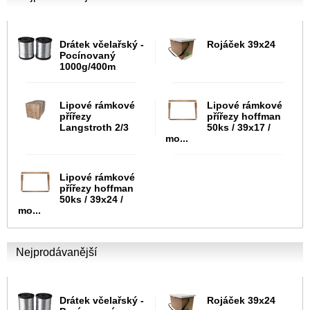
Drátek včelařský -
Rojáček 39x24
Pocínovaný
1000g/400m
Lipové rámkové
Lipové rámkové
přířezy
přířezy hoffman
Langstroth 2/3
50ks / 39x17 /
mo...
Lipové rámkové
přířezy hoffman
50ks / 39x24 /
mo...
Nejprodávanější
Drátek včelařský -
Rojáček 39x24