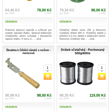
64,46 Kč
78,00 Kč
79,34 Kč
96,00 Kč
bez DPH
s DPH
bez DPH
s DPH
skladem
skladem
Praktický plastový napínák a zvlňovač pro
Včelařský drátek nerez 250 g Nerezový
snadné napínání drátku. Správné drátkování
včelařský drátek 400 m. Včelařský drátek o
včelařského rámku vyžaduje i dostatečné
průměru 0,4 mm ideální k drátkování rámků.
napnutí drátku. K tomu sl...
...více
Nerezový včelařský drát...
...více
Drátek včelařský - Pocínovaný
Škrabka k čištění rámků s nožem -
nerezová
500g/400m
80,99 Kč
98,00 Kč
98,35 Kč
119,00 Kč
bez DPH
s DPH
bez DPH
s DPH
skladem
skladem