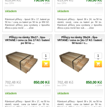
619,84 Kč
750,00 Kč
619,84 Kč
750,00 Kč
bez DPH
s DPH
bez DPH
s DPH
skladem
skladem
Rámkové přířezy - lipové 39 x 17, balené po
Rámkové přířezy - lipové 39 x 24, na 50 ks
50 ks / cena za balení po 50 ks je 650 Kč.
rámků, rovné, cena za balení po 50 ks.
Rámkové přířezy jsou vyrobeny z lipového
Rámkové přířezy jsou vyrobeny z lipového
dřeva a jsou rovné ...
...více
dřeva a jsou rovné bez suk...
...více
Přířezy na rámky 39x17 - lipa-
Přířezy na rámky 39x24 - lÍpa-
VRTANÉ / cena za 1ks 17 Kč / balení
VRTANÉ / cena za 1ks 17 Kč / balení
po 50 ks ...
50 kusů / c...
702,48 Kč
850,00 Kč
702,48 Kč
850,00 Kč
bez DPH
s DPH
bez DPH
s DPH
skladem
skladem
Rámkové přířezy - lipové 39 x 17, na 50 ks
Rámkové přířezy - lipové 39 x 24, na 50 ks
rámků, rovné, cena za balení po 50 ks.
rámků, rovné, cena za balení po 50 ks.