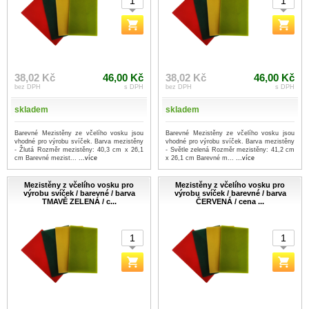
38,02 Kč
46,00 Kč
38,02 Kč
46,00 Kč
bez DPH
s DPH
bez DPH
s DPH
skladem
skladem
Barevné Mezistěny ze včelího vosku jsou
Barevné Mezistěny ze včelího vosku jsou
vhodné pro výrobu svíček. Barva mezistěny
vhodné pro výrobu svíček. Barva mezistěny
- Žlutá Rozměr mezistěny: 40,3 cm x 26,1
- Světle zelená Rozměr mezistěny: 41,2 cm
cm Barevné mezist...
...více
x 26,1 cm Barevné m...
...více
Mezistěny z včelího vosku pro
Mezistěny z včelího vosku pro
výrobu svíček / barevné / barva
výrobu svíček / barevné / barva
TMAVĚ ZELENÁ / c...
ČERVENÁ / cena ...