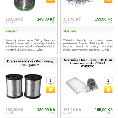
123,14 Kč
149,00 Kč
131,41 Kč
159,00 Kč
bez DPH
s DPH
bez DPH
s DPH
skladem
skladem
Včelařský drátek nerez 500 g Nerezový
Včelařské hřebíčky na sbíjení rámků
včelařský drátek 400 m. Včelařský drátek o
pozinkované. Rozměr hřebíků je 28 x 1,4 (
průměru 0,4 mm ideální k drátkování rámků.
hmotnost balení je 1000g). Včelařské
Nerezový včelařský drát...
...více
hřebíky jsou vhodnými prostředk...
...více
Mezerníky s hřeb. - kon. - 500 kusů
Drátek včelařský - Pocínovaný
/ barva mezerníku ČERNÁ
1000g/400m
/THERMO
156,20 Kč
189,00 Kč
161,16 Kč
195,00 Kč
bez DPH
s DPH
bez DPH
s DPH