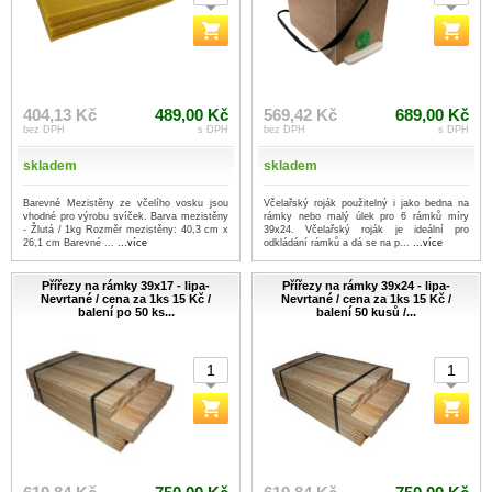
404,13 Kč
489,00 Kč
569,42 Kč
689,00 Kč
bez DPH
s DPH
bez DPH
s DPH
skladem
skladem
Barevné Mezistěny ze včelího vosku jsou
Včelařský roják použitelný i jako bedna na
vhodné pro výrobu svíček. Barva mezistěny
rámky nebo malý úlek pro 6 rámků míry
- Žlutá / 1kg Rozměr mezistěny: 40,3 cm x
39x24. Včelařský roják je ideální pro
26,1 cm Barevné ...
...více
odkládání rámků a dá se na p...
...více
Přířezy na rámky 39x17 - lipa-
Přířezy na rámky 39x24 - lipa-
Nevrtané / cena za 1ks 15 Kč /
Nevrtané / cena za 1ks 15 Kč /
balení po 50 ks...
balení 50 kusů /...