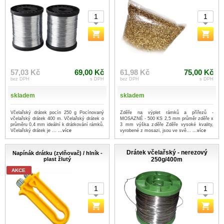
57,03 Kč
69,00 Kč
61,98 Kč
75,00 Kč
bez DPH
s DPH
bez DPH
s DPH
skladem
skladem
Včelařský drátek pocín 250 g Pocínovaný
Zděře na výplet rámků a přířezů -
včelařský drátek 400 m. Včelařský drátek o
MOSAZNÉ - 500 KS 2,5 mm průměr zděře x
průměru 0,4 mm ideální k drátkování rámků.
3 mm výška zděře Zděře vysoké kvality,
Včelařský drátek je ...
...více
vyrobené z mosazi, jsou ve svě...
...více
Drátek včelařský - nerezový
Napínák drátku (zvlňovač) / hlník -
plast žlutý
250g/400m
AKCE