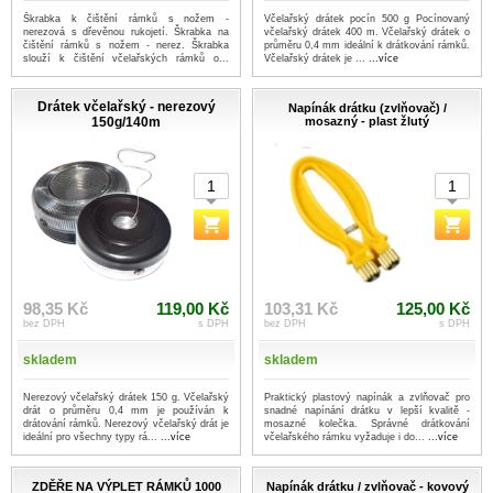
Škrabka k čištění rámků s nožem -
Včelařský drátek pocín 500 g Pocínovaný
nerezová s dřevěnou rukojetí. Škrabka na
včelařský drátek 400 m. Včelařský drátek o
čištění rámků s nožem - nerez. Škrabka
průměru 0,4 mm ideální k drátkování rámků.
slouží k čištění včelařských rámků o...
Včelařský drátek je ...
...více
...více
Drátek včelařský - nerezový
Napínák drátku (zvlňovač) /
150g/140m
mosazný - plast žlutý
98,35 Kč
119,00 Kč
103,31 Kč
125,00 Kč
bez DPH
s DPH
bez DPH
s DPH
skladem
skladem
Nerezový včelařský drátek 150 g. Včelařský
Praktický plastový napínák a zvlňovač pro
drát o průměru 0,4 mm je používán k
snadné napínání drátku v lepší kvalitě -
drátování rámků. Nerezový včelařský drát je
mosazné kolečka. Správné drátkování
ideální pro všechny typy rá...
...více
včelařského rámku vyžaduje i do...
...více
ZDĚŘE NA VÝPLET RÁMKŮ 1000
Napínák drátku / zvlňovač - kovový