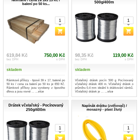
Nevrtané / cena za 1ks 15 Kč /
500g/400m
balení po 50 ks...
619,84 Kč
750,00 Kč
98,35 Kč
119,00 Kč
bez DPH
s DPH
bez DPH
s DPH
skladem
skladem
Rámkové přířezy - lipové 39 x 17, balené po
Včelařský drátek pocín 500 g Pocínovaný
50 ks / cena za balení po 50 ks je 650 Kč.
včelařský drátek 400 m. Včelařský drátek o
Rámkové přířezy jsou vyrobeny z lipového
průměru 0,4 mm ideální k drátkování rámků.
dřeva a jsou rovné ...
...více
Včelařský drátek je ...
...více
Drátek včelařský - Pocínovaný
Napínák drátku (zvlňovač) /
250g/400m
mosazný - plast žlutý