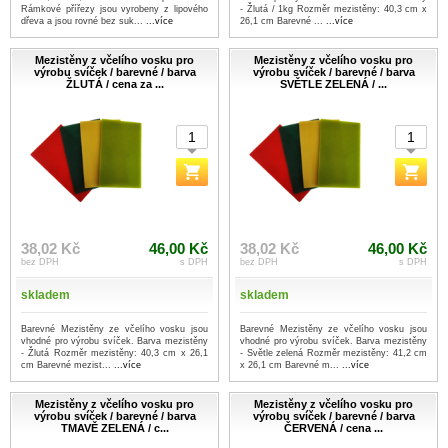
Rámkové přířezy jsou vyrobeny z lipového
- Žlutá / 1kg Rozměr mezistěny: 40,3 cm x
dřeva a jsou rovné bez suk...
...více
26,1 cm Barevné ...
...více
Mezistěny z včelího vosku pro
Mezistěny z včelího vosku pro
výrobu svíček / barevné / barva
výrobu svíček / barevné / barva
ŽLUTÁ / cena za ...
SVĚTLE ZELENÁ / ...
38,02 Kč
46,00 Kč
38,02 Kč
46,00 Kč
bez DPH
s DPH
bez DPH
s DPH
skladem
skladem
Barevné Mezistěny ze včelího vosku jsou
Barevné Mezistěny ze včelího vosku jsou
vhodné pro výrobu svíček. Barva mezistěny
vhodné pro výrobu svíček. Barva mezistěny
- Žlutá Rozměr mezistěny: 40,3 cm x 26,1
- Světle zelená Rozměr mezistěny: 41,2 cm
cm Barevné mezist...
...více
x 26,1 cm Barevné m...
...více
Mezistěny z včelího vosku pro
Mezistěny z včelího vosku pro
výrobu svíček / barevné / barva
výrobu svíček / barevné / barva
TMAVĚ ZELENÁ / c...
ČERVENÁ / cena ...