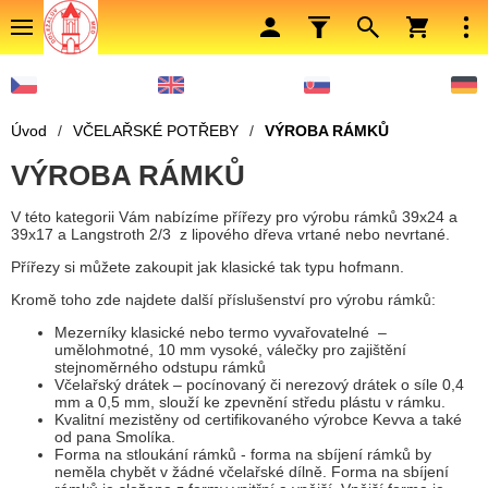
Úvod
/
VČELAŘSKÉ POTŘEBY
/
VÝROBA RÁMKŮ
VÝROBA RÁMKŮ
V této kategorii Vám nabízíme přířezy pro výrobu rámků 39x24 a
39x17 a Langstroth 2/3 z lipového dřeva vrtané nebo nevrtané.
Přířezy si můžete zakoupit jak klasické tak typu hofmann.
Kromě toho zde najdete další příslušenství pro výrobu rámků:
Mezerníky klasické nebo termo vyvařovatelné –
umělohmotné, 10 mm vysoké, válečky pro zajištění
stejnoměrného odstupu rámků
Včelařský drátek – pocínovaný či nerezový drátek o síle 0,4
mm a 0,5 mm, slouží ke zpevnění středu plástu v rámku.
Kvalitní mezistěny od certifikovaného výrobce Kevva a také
od pana Smolíka.
Forma na stloukání rámků - forma na sbíjení rámků by
neměla chybět v žádné včelařské dílně. Forma na sbíjení