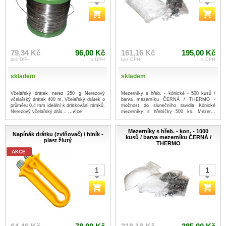
79,34 Kč
96,00 Kč
161,16 Kč
195,00 Kč
bez DPH
s DPH
bez DPH
s DPH
skladem
skladem
Včelařský drátek nerez 250 g Nerezový
Mezerníky s hřeb. - kónické - 500 kusů /
včelařský drátek 400 m. Včelařský drátek o
barva mezerníku ČERNÁ / THERMO -
průměru 0,4 mm ideální k drátkování rámků.
možnost do slunečního tavidla Kónické
Nerezový včelařský drát...
...více
mezerníky s hřebíčky 500 ks. Mezer...
...více
Mezerníky s hřeb. - kon. - 1000
Napínák drátku (zvlňovač) / hlník -
kusů / barva mezerníku ČERNÁ /
plast žlutý
THERMO
AKCE