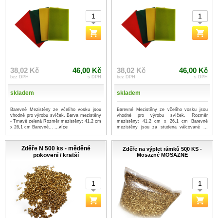
38,02 Kč
46,00 Kč
38,02 Kč
46,00 Kč
bez DPH
s DPH
bez DPH
s DPH
skladem
skladem
Barevné Mezistěny ze včelího vosku jsou
Barevné Mezistěny ze včelího vosku jsou
vhodné pro výrobu svíček. Barva mezistěny
vhodné pro výrobu svíček. Rozměr
- Tmavě zelená Rozměr mezistěny: 41,2 cm
mezistěny: 41,2 cm x 26,1 cm Barevné
x 26,1 cm Barevné...
...více
mezistěny jsou za studena válcované ...
...více
Zděře N 500 ks - měděné
Zděře na výplet rámků 500 KS -
pokovení / kratší
Mosazné MOSAZNÉ