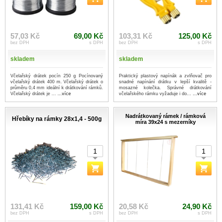
57,03 Kč
69,00 Kč
103,31 Kč
125,00 Kč
bez DPH
s DPH
bez DPH
s DPH
skladem
skladem
Včelařský drátek pocín 250 g Pocínovaný
Praktický plastový napínák a zvlňovač pro
včelařský drátek 400 m. Včelařský drátek o
snadné napínání drátku v lepší kvalitě -
průměru 0,4 mm ideální k drátkování rámků.
mosazné kolečka. Správné drátkování
Včelařský drátek je ...
...více
včelařského rámku vyžaduje i do...
...více
Nadrátkovaný rámek / rámková
Hřebíky na rámky 28x1,4 - 500g
míra 39x24 s mezerníky
131,41 Kč
159,00 Kč
20,58 Kč
24,90 Kč
bez DPH
s DPH
bez DPH
s DPH