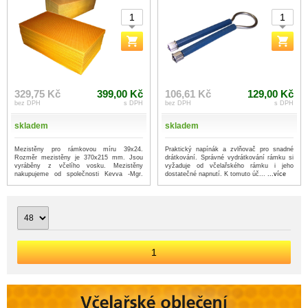
329,75 Kč
399,00 Kč
106,61 Kč
129,00 Kč
bez DPH
s DPH
bez DPH
s DPH
skladem
skladem
Mezistěny pro rámkovou míru 39x24.
Praktický napínák a zvlňovač pro snadné
Rozměr mezistěny je 370x215 mm. Jsou
drátkování. Správné vydrátkování rámku si
vyráběny z včelího vosku. Mezistěny
vyžaduje od včelařského rámku i jeho
nakupujeme od společnosti Kevva -Mgr.
dostatečné napnutí. K tomuto úč...
...více
Fr...
...více
1