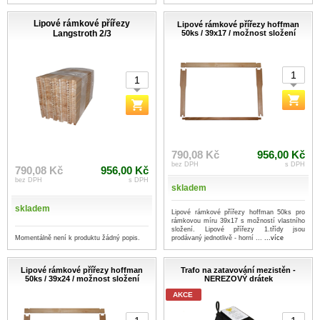
Lipové rámkové přířezy
Lipové rámkové přířezy hoffman
Langstroth 2/3
50ks / 39x17 / možnost složení
790,08 Kč
956,00 Kč
bez DPH
s DPH
790,08 Kč
956,00 Kč
bez DPH
s DPH
skladem
skladem
Lipové rámkové přířezy hoffman 50ks pro
rámkovou míru 39x17 s možností vlastního
složení. Lipové přířezy 1.třídy jsou
Momentálně není k produktu žádný popis.
prodávaný jednotlivě - horní ...
...více
Lipové rámkové přířezy hoffman
Trafo na zatavování mezistěn -
50ks / 39x24 / možnost složení
NEREZOVÝ drátek
AKCE