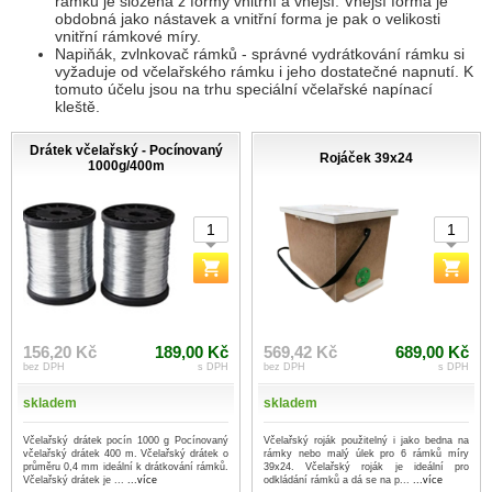
rámků je složena z formy vnitřní a vnější. Vnější forma je
obdobná jako nástavek a vnitřní forma je pak o velikosti
vnitřní rámkové míry.
Napiňák, zvlnkovač rámků - správné vydrátkování rámku si
vyžaduje od včelařského rámku i jeho dostatečné napnutí. K
tomuto účelu jsou na trhu speciální včelařské napínací
kleště.
Drátek včelařský - Pocínovaný
Rojáček 39x24
1000g/400m
156,20 Kč
189,00 Kč
569,42 Kč
689,00 Kč
bez DPH
s DPH
bez DPH
s DPH
skladem
skladem
Včelařský drátek pocín 1000 g Pocínovaný
Včelařský roják použitelný i jako bedna na
včelařský drátek 400 m. Včelařský drátek o
rámky nebo malý úlek pro 6 rámků míry
průměru 0,4 mm ideální k drátkování rámků.
39x24. Včelařský roják je ideální pro
Včelařský drátek je ...
...více
odkládání rámků a dá se na p...
...více