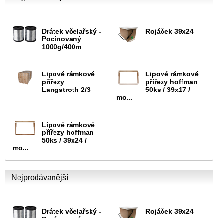
Drátek včelařský -
Rojáček 39x24
Pocínovaný
1000g/400m
Lipové rámkové
Lipové rámkové
přířezy
přířezy hoffman
Langstroth 2/3
50ks / 39x17 /
mo...
Lipové rámkové
přířezy hoffman
50ks / 39x24 /
mo...
Nejprodávanější
Drátek včelařský -
Rojáček 39x24