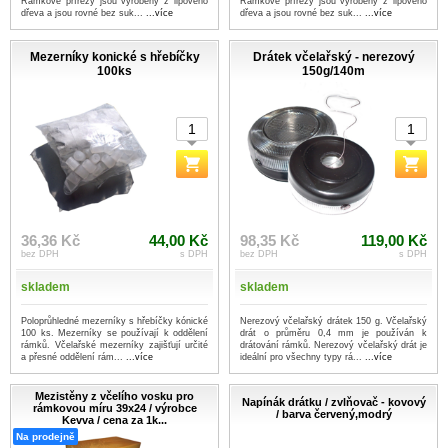
Rámkové přířezy jsou vyrobeny z lipového
Rámkové přířezy jsou vyrobeny z lipového
dřeva a jsou rovné bez suk...
...více
dřeva a jsou rovné bez suk...
...více
Mezerníky konické s hřebíčky
Drátek včelařský - nerezový
100ks
150g/140m
36,36 Kč
44,00 Kč
98,35 Kč
119,00 Kč
bez DPH
s DPH
bez DPH
s DPH
skladem
skladem
Poloprůhledné mezerníky s hřebíčky kónické
Nerezový včelařský drátek 150 g. Včelařský
100 ks. Mezerníky se používají k oddělení
drát o průměru 0,4 mm je používán k
rámků. Včelařské mezerníky zajišťují určité
drátování rámků. Nerezový včelařský drát je
a přesné oddělení rám...
...více
ideální pro všechny typy rá...
...více
Mezistěny z včelího vosku pro
Napínák drátku / zvlňovač - kovový
rámkovou míru 39x24 / výrobce
/ barva červený,modrý
Kevva / cena za 1k...
Na prodejně