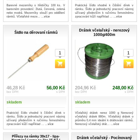
Barevné mezerníky s hřebíčky 100 ks. V
Praktické šídlo vhodné k čištění dírek v
barevném provedení: žlutá, červená, zelená
rámku. Šídlo je jednoduchý pracovní nástroj
nebo modrá. Mezerníky slouží pro oddělení
užívaný především k ručnímu řemeslnému
rámků. Včelařské meze...
...více
zpracování kůží například ...
...více
Drátek včelařský - nerezový
Šidlo na děrovaní rámků
1000g/400m
46,28 Kč
56,00 Kč
204,96 Kč
248,00 Kč
bez DPH
s DPH
bez DPH
s DPH
skladem
skladem
Praktické šídlo vhodné k čištění dírek v
Včelařský drátek nerez 1000 g Nerezový
rámku. Šídlo je jednoduchý pracovní nástroj
včelařský drátek 880m. Včelařský drátek o
užívaný především k ručnímu řemeslnému
průměru 0,4 mm ideální k drátkování rámků.
zpracování kůží například ...
...více
Nerezový včelařský drát...
...více
Přířezy na rámky 39x17 - lipa-
Drátek včelařský - Pocínovaný