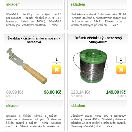
skladem
skladem
Včelařské hřebíčky na sbíjení rámků
Nadrátkovaný rámek / rámková míra 39x24
pozinkované. Rozměr hřebíků je 28 x 1,4 (
Precizně stučené a nadrátkovane rámky pro
hmotnost balení je 1000g). Včelařské
rámkovou míru 39x24. Rámky jsou z
hřebíky jsou vhodnými prostředk...
...více
kvalitních lipových přířezů zb...
...více
Drátek včelařský - nerezový
Škrabka k čištění rámků s nožem -
nerezová
500g/400m
80,99 Kč
98,00 Kč
123,14 Kč
149,00 Kč
bez DPH
s DPH
bez DPH
s DPH
skladem
skladem
Škrabka k čištění rámků s nožem -
Včelařský drátek nerez 500 g Nerezový
nerezová s dřevěnou rukojetí. Škrabka na
včelařský drátek 400 m. Včelařský drátek o
čištění rámků s nožem - nerez. Škrabka
průměru 0,4 mm ideální k drátkování rámků.
slouží k čištění včelařských rámků o...
Nerezový včelařský drát...
...více
...více