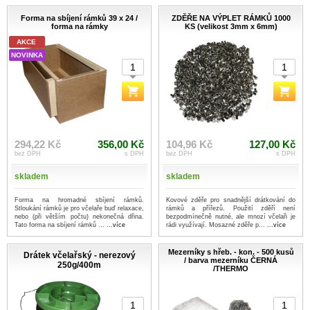
Forma na sbíjení rámků 39 x 24 /
ZDĚŘE NA VÝPLET RÁMKŮ 1000
forma na rámky
KS (velikost 3mm x 6mm)
AKCE
NOVINKA
294,22 Kč
356,00 Kč
104,96 Kč
127,00 Kč
bez DPH
s DPH
bez DPH
s DPH
skladem
skladem
Forma na hromadné sbíjení rámků.
Kovové zděře pro snadnější drátkování do
Stloukání rámků je pro včelaře buď relaxace,
rámků a přířezů. Použití zděří není
nebo (při větším počtu) nekonečná dřina.
bezpodmínečně nutné, ale mnozí včelaři je
Tato forma na sbíjení rámků ...
...více
rádi využívají. Mosazné zděře p...
...více
Mezerníky s hřeb. - kon. - 500 kusů
Drátek včelařský - nerezový
/ barva mezerníku ČERNÁ
250g/400m
/THERMO