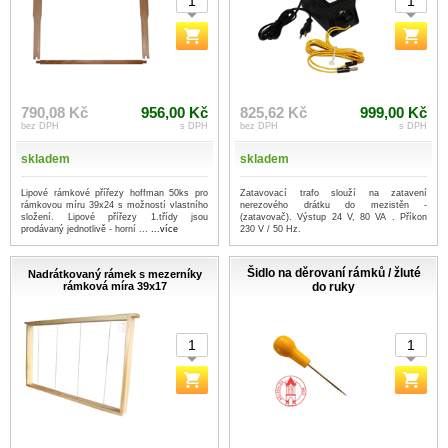
790,08 Kč
956,00 Kč
825,62 Kč
999,00 Kč
bez DPH
s DPH
bez DPH
s DPH
skladem
skladem
Lipové rámkové přířezy hoffman 50ks pro
Zatavovací trafo slouží na zatavení
rámkovou míru 39x24 s možností vlastního
nerezového drátku do mezistěn -
složení. Lipové přířezy 1.třídy jsou
(zatavovač). Výstup 24 V, 80 VA . Příkon
prodávaný jednotlivě - horní ...
...více
230 V / 50 Hz.
Šidlo na děrovaní rámků / žluté
Nadrátkovaný rámek s mezerníky
rámková míra 39x17
do ruky