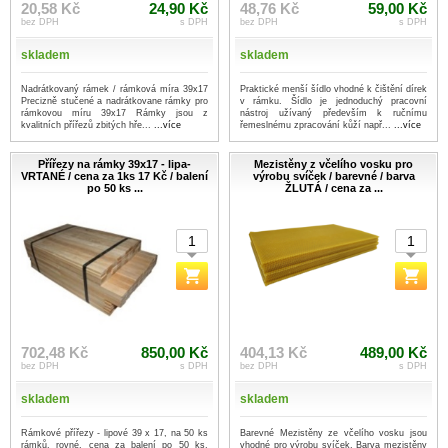
20,58 Kč
24,90 Kč
48,76 Kč
59,00 Kč
bez DPH
s DPH
bez DPH
s DPH
skladem
skladem
Nadrátkovaný rámek / rámková míra 39x17
Praktické menší šídlo vhodné k čištění dírek
Precizně stučené a nadrátkovane rámky pro
v rámku. Šídlo je jednoduchý pracovní
rámkovou míru 39x17 Rámky jsou z
nástroj užívaný především k ručnímu
kvalitních přířezů zbitých hře...
...více
řemeslnému zpracování kůží např...
...více
Přířezy na rámky 39x17 - lipa-
Mezistěny z včelího vosku pro
VRTANÉ / cena za 1ks 17 Kč / balení
výrobu svíček / barevné / barva
po 50 ks ...
ŽLUTÁ / cena za ...
702,48 Kč
850,00 Kč
404,13 Kč
489,00 Kč
bez DPH
s DPH
bez DPH
s DPH
skladem
skladem
Rámkové přířezy - lipové 39 x 17, na 50 ks
Barevné Mezistěny ze včelího vosku jsou
rámků, rovné, cena za balení po 50 ks.
vhodné pro výrobu svíček. Barva mezistěny