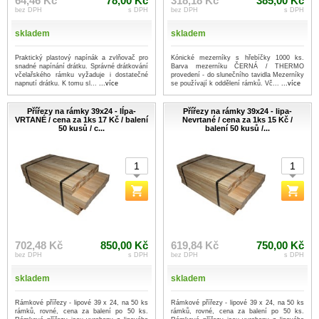
64,46 Kč
78,00 Kč
318,18 Kč
385,00 Kč
bez DPH
s DPH
bez DPH
s DPH
skladem
skladem
Praktický plastový napínák a zvlňovač pro
Kónické mezerníky s hřebíčky 1000 ks.
snadné napínání drátku. Správné drátkování
Barva mezerníku ČERNÁ / THERMO
včelařského rámku vyžaduje i dostatečné
provedení - do slunečního tavidla Mezerníky
napnutí drátku. K tomu sl...
...více
se používají k oddělení rámků. Vč...
...více
Přířezy na rámky 39x24 - lÍpa-
Přířezy na rámky 39x24 - lipa-
VRTANÉ / cena za 1ks 17 Kč / balení
Nevrtané / cena za 1ks 15 Kč /
50 kusů / c...
balení 50 kusů /...
702,48 Kč
850,00 Kč
619,84 Kč
750,00 Kč
bez DPH
s DPH
bez DPH
s DPH
skladem
skladem
Rámkové přířezy - lipové 39 x 24, na 50 ks
Rámkové přířezy - lipové 39 x 24, na 50 ks
rámků, rovné, cena za balení po 50 ks.
rámků, rovné, cena za balení po 50 ks.