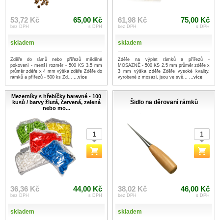
53,72 Kč
65,00 Kč
61,98 Kč
75,00 Kč
bez DPH
s DPH
bez DPH
s DPH
skladem
skladem
Zděře do rámů nebo přířezů měděné
Zděře na výplet rámků a přířezů -
pokovení - menší rozměr - 500 KS 3,5 mm
MOSAZNÉ - 500 KS 2,5 mm průměr zděře x
průměr zděře x 4 mm výška zděře Zděře do
3 mm výška zděře Zděře vysoké kvality,
rámků a přířezů - 500 ks Zd...
...více
vyrobené z mosazi, jsou ve svě...
...více
Mezerníky s hřebíčky barevné - 100
Šidlo na děrovaní rámků
kusů / barvy žlutá, červená, zelená
nebo mo...
36,36 Kč
44,00 Kč
38,02 Kč
46,00 Kč
bez DPH
s DPH
bez DPH
s DPH
skladem
skladem