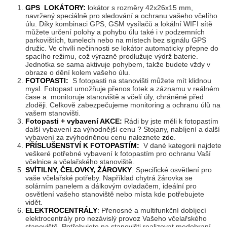
GPS LOKÁTORY:
lokátor s rozměry 42x26x15 mm,
navržený speciálně pro sledování a ochranu vašeho včelího
úlu. Díky kombinaci GPS, GSM vysílačů a lokální WIFI sítě
můžete určení polohy a pohybu úlu také i v podzemních
parkovištích, tunelech nebo na místech bez signálu GPS
družic. Ve chvíli nečinnosti se lokátor automaticky přepne do
spacího režimu, což výrazně prodlužuje výdrž baterie.
Jednotka se sama aktivuje pohybem, takže budete vždy v
obraze o dění kolem vašeho úlu.
FOTOPASTI:
S fotopasti na stanovišti můžete mít klidnou
mysl. Fotopast umožňuje přenos fotek a záznamu v reálném
čase a monitoruje stanoviště a včelí úly, chráněné před
zloději. Celkově zabezpečujeme monitoring a ochranu úlů na
vašem stanovišti.
Fotopasti + vybavení AKCE:
Rádi by jste měli k fotopastím
další vybavení za výhodnější cenu ? Stojany, nabíjení a další
vybavení za zvýhodněnou cenu naleznete
zde.
PŘÍSLUŠENSTVÍ K FOTOPASTÍM:
V dané kategorii najdete
veškeré potřebné vybavení k fotopastím pro ochranu Vaší
včelnice a včelařského stanoviště.
SVÍTILNY, ČELOVKY, ŽÁROVKY
:
Specifické osvětlení pro
vaše včelařské potřeby. Například chytrá žárovka se
solárním panelem a dálkovým ovladačem, ideální pro
osvětlení vašeho stanoviště nebo místa kde potřebujete
vidět.
ELEKTROCENTRÁLY
:
Přenosné a multifunkční dobíjecí
elektrocentrály pro nezávislý provoz Vašeho včelařského
stanoviště. Potřebujete na stanovišti realizovat medobraní