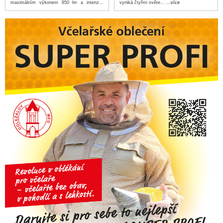
maximálním výkonem 850 lm a intenz...
vyniká čtyřmi světe...
...více
...více