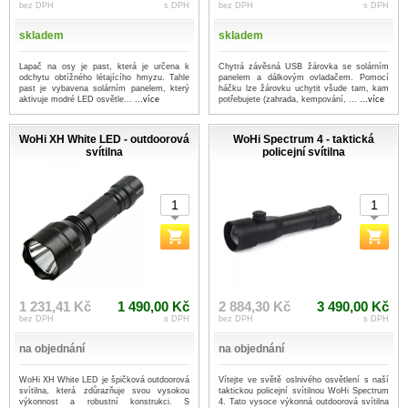
bez DPH
s DPH
bez DPH
s DPH
skladem
skladem
Lapač na osy je past, která je určena k
Chytrá závěsná USB žárovka se solárním
odchytu obtížného létajícího hmyzu. Tahle
panelem a dálkovým ovladačem. Pomocí
past je vybavena solárním panelem, který
háčku lze žárovku uchytit všude tam, kam
aktivuje modré LED osvětle...
...více
potřebujete (zahrada, kempování, ...
...více
WoHi XH White LED - outdoorová
WoHi Spectrum 4 - taktická
svítilna
policejní svítilna
1 231,41 Kč
1 490,00 Kč
2 884,30 Kč
3 490,00 Kč
bez DPH
s DPH
bez DPH
s DPH
na objednání
na objednání
WoHi XH White LED je špičková outdoorová
Vítejte ve světě oslnivého osvětlení s naší
svítilna, která zdůrazňuje svou vysokou
taktickou policejní svítilnou WoHi Spectrum
výkonnost a robustní konstrukci. S
4. Tato vysoce výkonná outdoorová svítilna