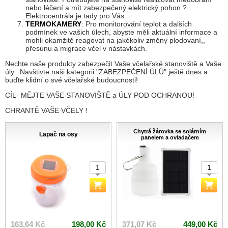
nebo léčení a mít zabezpečený elektrický pohon ?
Elektrocentrála je tady pro Vás.
TERMOKAMERY
:
Pro monitorování teplot a dalších
podmínek ve vašich úlech, abyste měli aktuální informace a
mohli okamžitě reagovat na jakékoliv změny plodovaní,,
přesunu a migrace včel v nástavkách.
Nechte naše produkty zabezpečit Vaše včelařské stanoviště a Vaše
úly. Navštivte naši kategorii "ZABEZPEČENÍ ÚLŮ" ještě dnes a
buďte klidní o své včelařské budoucnosti!
CÍL- MĚJTE VAŠE STANOVIŠTĚ a ÚLY POD OCHRANOU!
CHRANTĚ VAŠE VČELY !
Chytrá žárovka se solárním
Lapač na osy
panelem a ovladačem
163,64 Kč
198,00 Kč
371,07 Kč
449,00 Kč