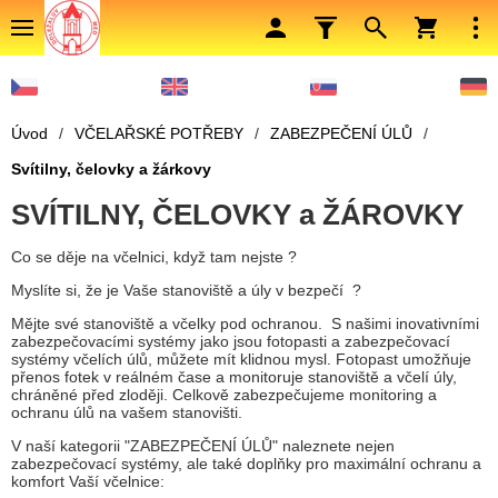
Úvod
/
VČELAŘSKÉ POTŘEBY
/
ZABEZPEČENÍ ÚLŮ
/
Svítilny, čelovky a žárkovy
SVÍTILNY, ČELOVKY a ŽÁROVKY
Co se děje na včelnici, když tam nejste ?
Myslíte si, že je Vaše stanoviště a úly v bezpečí ?
Mějte své stanoviště a včelky pod ochranou. S našimi inovativními
zabezpečovacími systémy jako jsou fotopasti a zabezpečovací
systémy včelích úlů, můžete mít klidnou mysl. Fotopast umožňuje
přenos fotek v reálném čase a monitoruje stanoviště a včelí úly,
chráněné před zloději. Celkově zabezpečujeme monitoring a
ochranu úlů na vašem stanovišti.
V naší kategorii "ZABEZPEČENÍ ÚLŮ" naleznete nejen
zabezpečovací systémy, ale také doplňky pro maximální ochranu a
komfort Vaší včelnice: