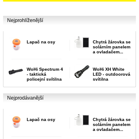
Nejprohlíženější
Lapač na osy
Chytrá žárovka se
solárním panelem
a ovladačem...
WoHi Spectrum 4
WoHi XH White
- taktická
LED - outdoorová
policejní svítilna
svítilna
Nejprodávanější
Lapač na osy
Chytrá žárovka se
solárním panelem
a ovladačem...