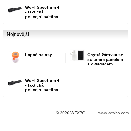
WoHi Spectrum 4
- taktická
policejní svítilna
Nejnovější
Lapač na osy
Chytrá žárovka se
solárním panelem
a ovladačem...
WoHi Spectrum 4
- taktická
policejní svítilna
© 2026 WEXBO |
www.wexbo.com