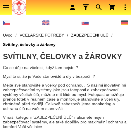
Úvod
/
VČELAŘSKÉ POTŘEBY
/
ZABEZPEČENÍ ÚLŮ
/
Svítilny, čelovky a žárkovy
SVÍTILNY, ČELOVKY a ŽÁROVKY
Co se děje na včelnici, když tam nejste ?
Myslíte si, že je Vaše stanoviště a úly v bezpečí ?
Mějte své stanoviště a včelky pod ochranou. S našimi inovativními
zabezpečovacími systémy jako jsou fotopasti a zabezpečovací
systémy včelích úlů, můžete mít klidnou mysl. Fotopast umožňuje
přenos fotek v reálném čase a monitoruje stanoviště a včelí úly,
chráněné před zloději. Celkově zabezpečujeme monitoring a
ochranu úlů na vašem stanovišti.
V naší kategorii "ZABEZPEČENÍ ÚLŮ" naleznete nejen
zabezpečovací systémy, ale také doplňky pro maximální ochranu a
komfort Vaší včelnice: