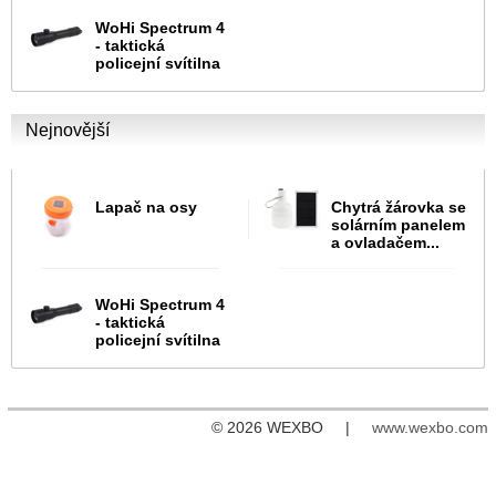
WoHi Spectrum 4
- taktická
policejní svítilna
Nejnovější
Lapač na osy
Chytrá žárovka se
solárním panelem
a ovladačem...
WoHi Spectrum 4
- taktická
policejní svítilna
© 2026 WEXBO |
www.wexbo.com