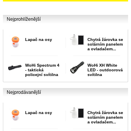
Nejprohlíženější
Lapač na osy
Chytrá žárovka se
solárním panelem
a ovladačem...
WoHi Spectrum 4
WoHi XH White
- taktická
LED - outdoorová
policejní svítilna
svítilna
Nejprodávanější
Lapač na osy
Chytrá žárovka se
solárním panelem
a ovladačem...