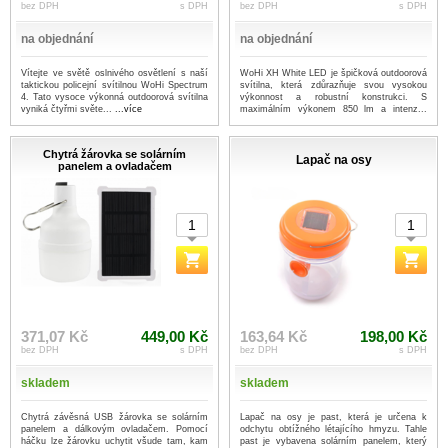
bez DPH
s DPH
bez DPH
s DPH
na objednání
na objednání
Vítejte ve světě oslnivého osvětlení s naší
WoHi XH White LED je špičková outdoorová
taktickou policejní svítilnou WoHi Spectrum
svítilna, která zdůrazňuje svou vysokou
4. Tato vysoce výkonná outdoorová svítilna
výkonnost a robustní konstrukci. S
vyniká čtyřmi světe...
...více
maximálním výkonem 850 lm a intenz...
...více
Chytrá žárovka se solárním
Lapač na osy
panelem a ovladačem
371,07 Kč
449,00 Kč
163,64 Kč
198,00 Kč
bez DPH
s DPH
bez DPH
s DPH
skladem
skladem
Chytrá závěsná USB žárovka se solárním
Lapač na osy je past, která je určena k
panelem a dálkovým ovladačem. Pomocí
odchytu obtížného létajícího hmyzu. Tahle
háčku lze žárovku uchytit všude tam, kam
past je vybavena solárním panelem, který