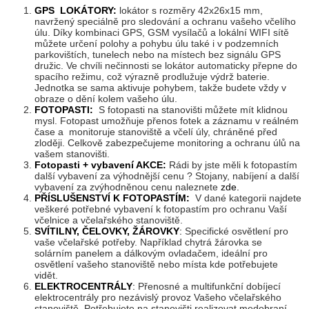
GPS LOKÁTORY:
lokátor s rozměry 42x26x15 mm,
navržený speciálně pro sledování a ochranu vašeho včelího
úlu. Díky kombinaci GPS, GSM vysílačů a lokální WIFI sítě
můžete určení polohy a pohybu úlu také i v podzemních
parkovištích, tunelech nebo na místech bez signálu GPS
družic. Ve chvíli nečinnosti se lokátor automaticky přepne do
spacího režimu, což výrazně prodlužuje výdrž baterie.
Jednotka se sama aktivuje pohybem, takže budete vždy v
obraze o dění kolem vašeho úlu.
FOTOPASTI:
S fotopasti na stanovišti můžete mít klidnou
mysl. Fotopast umožňuje přenos fotek a záznamu v reálném
čase a monitoruje stanoviště a včelí úly, chráněné před
zloději. Celkově zabezpečujeme monitoring a ochranu úlů na
vašem stanovišti.
Fotopasti + vybavení AKCE:
Rádi by jste měli k fotopastím
další vybavení za výhodnější cenu ? Stojany, nabíjení a další
vybavení za zvýhodněnou cenu naleznete
zde.
PŘÍSLUŠENSTVÍ K FOTOPASTÍM:
V dané kategorii najdete
veškeré potřebné vybavení k fotopastím pro ochranu Vaší
včelnice a včelařského stanoviště.
SVÍTILNY, ČELOVKY, ŽÁROVKY
:
Specifické osvětlení pro
vaše včelařské potřeby. Například chytrá žárovka se
solárním panelem a dálkovým ovladačem, ideální pro
osvětlení vašeho stanoviště nebo místa kde potřebujete
vidět.
ELEKTROCENTRÁLY
:
Přenosné a multifunkční dobíjecí
elektrocentrály pro nezávislý provoz Vašeho včelařského
stanoviště. Potřebujete na stanovišti realizovat medobraní