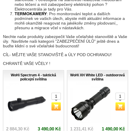
nebo léčení a mít zabezpečený elektrický pohon ?
Elektrocentrála je tady pro Vás.
TERMOKAMERY
:
Pro monitorování teplot a dalších
podmínek ve vašich úlech, abyste měli aktuální informace a
mohli okamžitě reagovat na jakékoliv změny plodovaní,,
přesunu a migrace včel v nástavkách.
Nechte naše produkty zabezpečit Vaše včelařské stanoviště a Vaše
úly. Navštivte naši kategorii "ZABEZPEČENÍ ÚLŮ" ještě dnes a
buďte klidní o své včelařské budoucnosti!
CÍL- MĚJTE VAŠE STANOVIŠTĚ a ÚLY POD OCHRANOU!
CHRANTĚ VAŠE VČELY !
WoHi Spectrum 4 - taktická
WoHi XH White LED - outdoorová
policejní svítilna
svítilna
2 884,30 Kč
3 490,00 Kč
1 231,41 Kč
1 490,00 Kč