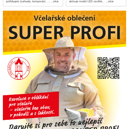
potřebujete (zahrada, kempování, ...
...více
aktivuje modré LED osvětle...
...více