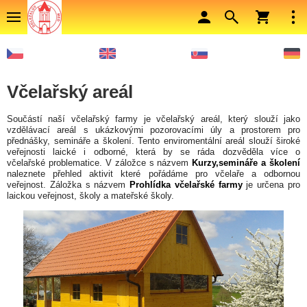
Včelařský areál
Součástí naší včelařský farmy je včelařský areál, který slouží jako
vzdělávací areál s ukázkovými pozorovacími úly a prostorem pro
přednášky, semináře a školení. Tento
enviromentální
areál slouží široké
veřejnosti laické i odborné, která by se ráda dozvěděla více o
včelařské
problematice
. V záložce s názvem
Kurzy,semináře a školení
naleznete přehled aktivit které pořádáme pro včelaře a odbornou
veřejnost. Záložka s názvem
Prohlídka včelařské farmy
je určena pro
laickou veřejnost, školy a mateřské školy.