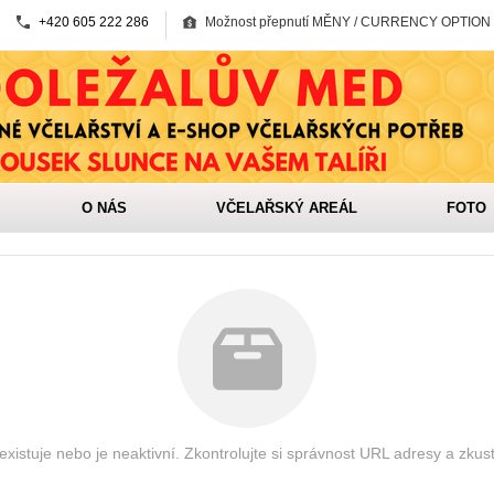
+420 605 222 286
Možnost přepnutí MĚNY / CURRENCY OPTION
O NÁS
VČELAŘSKÝ AREÁL
FOTO
xistuje nebo je neaktivní. Zkontrolujte si správnost URL adresy a zkus