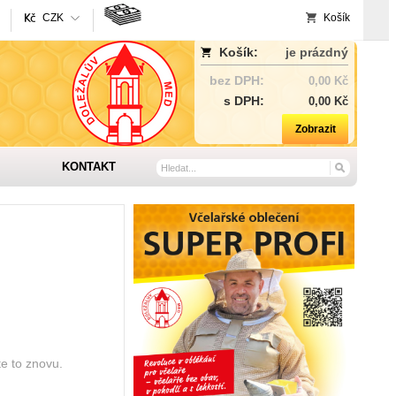
CZK
Košík
Košík:
je prázdný
bez DPH:
0,00 Kč
s DPH:
0,00 Kč
Zobrazit
KONTAKT
te to znovu.