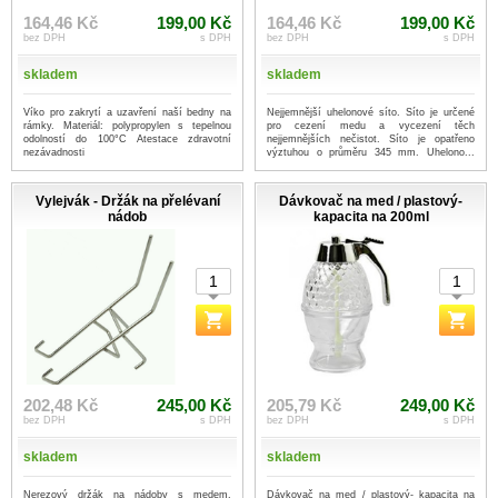
164,46 Kč
199,00 Kč
164,46 Kč
199,00 Kč
bez DPH
s DPH
bez DPH
s DPH
skladem
skladem
Víko pro zakrytí a uzavření naší bedny na
Nejjemnější uhelonové síto. Síto je určené
rámky. Materiál: polypropylen s tepelnou
pro cezení medu a vycezení těch
odolností do 100°C Atestace zdravotní
nejjemnějších nečistot. Síto je opatřeno
nezávadnosti
výztuhou o průměru 345 mm. Uhelono...
...více
Vylejvák - Držák na přelévaní
Dávkovač na med / plastový-
nádob
kapacita na 200ml
202,48 Kč
245,00 Kč
205,79 Kč
249,00 Kč
bez DPH
s DPH
bez DPH
s DPH
skladem
skladem
Nerezový držák na nádoby s medem.
Dávkovač na med / plastový- kapacita na