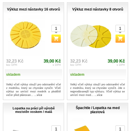
Výkluz mezi nástavky 16 otvorů
Výkluz mezi nástavky 8 otvorů
32,23 Kč
39,00 Kč
32,23 Kč
39,00 Kč
bez DPH
s DPH
bez DPH
s DPH
skladem
skladem
Velký včelí výkluz slouží pro odstranění včel
Velký včelí výkluz slouží pro odstranění včel
z medníku, který se chystáte vytočit. Včelí
z medníku, který se chystáte vytočit. Jde o
výkluz se umístí mezi medník a plodiště
nejprodávanejší typ výkluzu. Včelí výkluz se
večer před plánovan...
...více
umístí mezi med...
...více
Špachtle / Lopatka na med
Lopatka na práci při výrobě
mezistěn voskem / malá
plastová