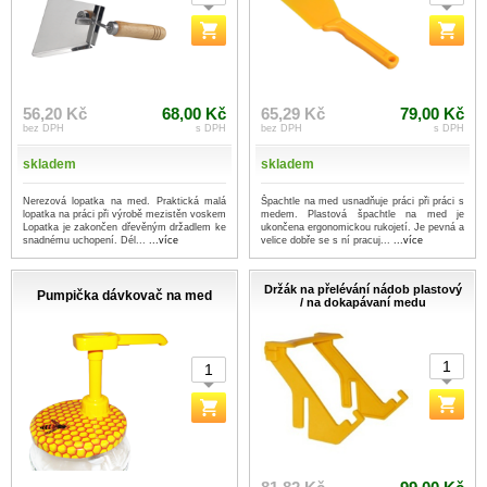
56,20 Kč
68,00 Kč
65,29 Kč
79,00 Kč
bez DPH
s DPH
bez DPH
s DPH
skladem
skladem
Nerezová lopatka na med. Praktická malá
Špachtle na med usnadňuje práci při práci s
lopatka na práci při výrobě mezistěn voskem
medem. Plastová špachtle na med je
Lopatka je zakončen dřevěným držadlem ke
ukončena ergonomickou rukojetí. Je pevná a
snadnému uchopení. Dél...
...více
velice dobře se s ní pracuj...
...více
Držák na přelévání nádob plastový
Pumpička dávkovač na med
/ na dokapávaní medu