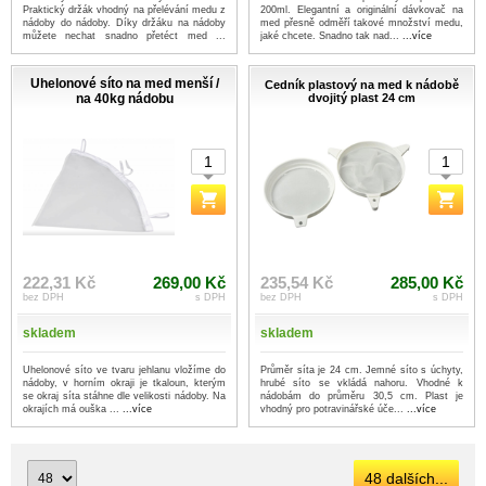
Praktický držák vhodný na přelévání medu z
200ml. Elegantní a originální dávkovač na
nádoby do nádoby. Díky držáku na nádoby
med přesně odměří takové množství medu,
můžete nechat snadno přetéct med ...
jaké chcete. Snadno tak nad...
...více
...více
Uhelonové síto na med menší /
Cedník plastový na med k nádobě
na 40kg nádobu
dvojitý plast 24 cm
222,31 Kč
269,00 Kč
235,54 Kč
285,00 Kč
bez DPH
s DPH
bez DPH
s DPH
skladem
skladem
Uhelonové síto ve tvaru jehlanu vložíme do
Průměr síta je 24 cm. Jemné síto s úchyty,
nádoby, v horním okraji je tkaloun, kterým
hrubé síto se vkládá nahoru. Vhodné k
se okraj síta stáhne dle velikosti nádoby. Na
nádobám do průměru 30,5 cm. Plast je
okrajích má ouška ...
...více
vhodný pro potravinářské úče...
...více
48 dalších...