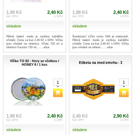
1,98 Kč
2,40 Kč
1,98 Kč
2,40 Kč
bez DPH
s DPH
bez DPH
s DPH
skladem
skladem
Pěkné balení medu je vizitkou každého
Šroubovací víčko vzoru Vilík je malované.
včelaře. Cena za kus 2,40 Kč s DPH. Víčka
Pěkné balení medu je vizitkou každého
jsou vhodné na sklenice: Včela 720 ml a
včelaře. Cena za kus 2,40 Kč s DPH. Víčka
sklenice Facette 720 ml,...
...více
jsou vhodné na sklenic...
...více
Víčko TO 82 - Hory se včelkou /
Etiketa na med emvhu - 3
HONEY 8 / 1 kus
1,98 Kč
2,40 Kč
2,40 Kč
2,90 Kč
bez DPH
s DPH
bez DPH
s DPH
skladem
skladem