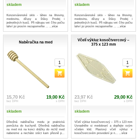
skladem
skladem
Konzervárenské sklo - láhev na lihoviny,
Konzervárenské sklo - láhev na lihoviny,
medovinu, džusy a šťávy. Prodej i
medovinu, džusy a šťávy. Prodej i
jednotlivých kusů. Při nákupu vet čího počtu
jednotlivých kusů. Při nákupu vet čího počtu
lahví jsi prosím nezapomeňte ...
...více
lahví jsi prosím nezapomeňte ...
...více
Včelí výkluz kosočtvercový –
Naběračka na med
375 x 123 mm
15,70 Kč
19,00 Kč
23,97 Kč
29,00 Kč
bez DPH
s DPH
bez DPH
s DPH
skladem
skladem
Dřevěná naběračka medu je praktická
Včelí výkluz kosočtvercový – 375 x 123 mm
pomůcka do kuchyně. Dřevěná naběračka
Usnadněte si medobraní a dopřejte svým
na med má na konci drážky do nichž med
včelám klid. Plastový včelí výkluz v
nabereme a necháte stéct kam přesně p...
kosočtvercovém provedení je n...
...více
...více