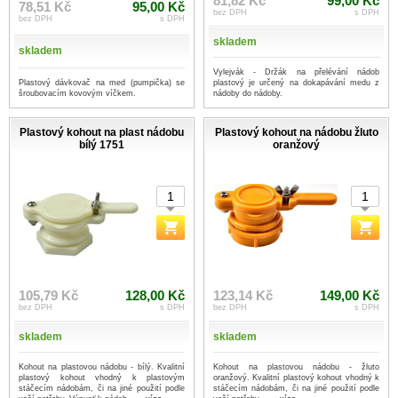
81,82 Kč
99,00 Kč
78,51 Kč
95,00 Kč
bez DPH
s DPH
bez DPH
s DPH
skladem
skladem
Vylejvák - Držák na přelévání nádob
Plastový dávkovač na med (pumpička) se
plastový je určený na dokapávání medu z
šroubovacím kovovým víčkem.
nádoby do nádoby.
Plastový kohout na plast nádobu
Plastový kohout na nádobu žluto
bílý 1751
oranžový
105,79 Kč
128,00 Kč
123,14 Kč
149,00 Kč
bez DPH
s DPH
bez DPH
s DPH
skladem
skladem
Kohout na plastovou nádobu - bílý. Kvalitní
Kohout na plastovou nádobu - žluto
plastový kohout vhodný k plastovým
oranžový. Kvalitní plastový kohout vhodný k
stáčecím nádobám, či na jiné použití podle
stáčecím nádobám, či na jiné použití podle