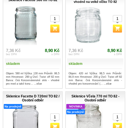
Sklenice Facette 580 ml TO 82
vhodné na velké víčko TO 82
7,36 Kč
8,90 Kč
7,36 Kč
8,90 Kč
bez DPH
s DPH
bez DPH
s DPH
skladem
skladem
Objem: 580 ml Výška: 130 mm Průměr: 86,5
Objem: 420 ml Výška: 98,5 mm Průměr:
mm Hmotnost: 290 g Ústí: Twist off 82 mm
84,9 mm Hmotnost: 200 g Ústí: Twist off 82
Barva: čirá Konzervárenské sklo - vhodné
mm Barva: čirá Konzervárenské sklo -
pro med a také konz...
...více
vhodné pro konzervování (...
...více
Sklenice Facette D 720ml TO 82 /
Sklenice Včela 770 ml TO 82 -
Osobní odběr
Osobní odběr
Na prodejně
NOVINKA
Na prodejně