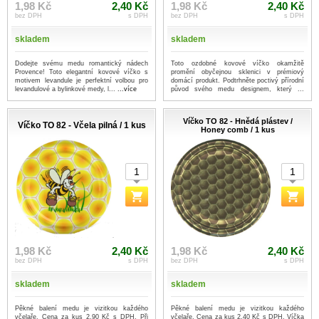
1,98 Kč
2,40 Kč
1,98 Kč
2,40 Kč
bez DPH
s DPH
bez DPH
s DPH
skladem
skladem
Dodejte svému medu romantický nádech
Toto ozdobné kovové víčko okamžitě
Provence! Toto elegantní kovové víčko s
promění obyčejnou sklenici v prémiový
motivem levandule je perfektní volbou pro
domácí produkt. Podtrhněte poctivý přírodní
levandulové a bylinkové medy, l...
...více
původ svého medu designem, který ...
...více
Víčko TO 82 - Hnědá plástev /
Víčko TO 82 - Včela pilná / 1 kus
Honey comb / 1 kus
1,98 Kč
2,40 Kč
1,98 Kč
2,40 Kč
bez DPH
s DPH
bez DPH
s DPH
skladem
skladem
Pěkné balení medu je vizitkou každého
Pěkné balení medu je vizitkou každého
včelaře. Cena za kus 2,90 Kč s DPH. Při
včelaře. Cena za kus 2,40 Kč s DPH. Víčka