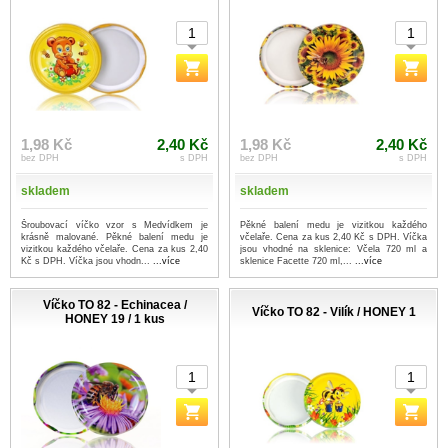
1,98 Kč
2,40 Kč
1,98 Kč
2,40 Kč
bez DPH
s DPH
bez DPH
s DPH
skladem
skladem
Šroubovací víčko vzor s Medvídkem je
Pěkné balení medu je vizitkou každého
krásně malované. Pěkné balení medu je
včelaře. Cena za kus 2,40 Kč s DPH. Víčka
vizitkou každého včelaře. Cena za kus 2,40
jsou vhodné na sklenice: Včela 720 ml a
Kč s DPH. Víčka jsou vhodn...
...více
sklenice Facette 720 ml,...
...více
Víčko TO 82 - Echinacea /
Víčko TO 82 - Vilík / HONEY 1
HONEY 19 / 1 kus