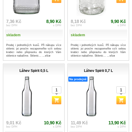
7,36 Kč
8,90 Kč
8,18 Kč
9,90 Kč
bez DPH
s DPH
bez DPH
s DPH
skladem
skladem
Prodej i jednotlivých kusů. Při nákupu více
Prodej i jednotlivých kusů. Při nákupu více
sklenic jsi prosím nezapomeňte vzít sebou
sklenic jsi prosím nezapomeňte vzít sebou
krabici nebo přepravku do kterých Vám
krabici nebo přepravku do kterých Vám
sklenice nabalíme. Sklenic...
...více
sklenice nabalíme. Sklenic...
...více
Láhev Spirit 0,5 L
Láhev Spirit 0,7 L
Na prodejně
9,01 Kč
10,90 Kč
11,49 Kč
13,90 Kč
bez DPH
s DPH
bez DPH
s DPH