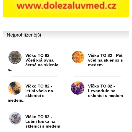
Nejprohlíženější
Víčko TO 82 -
Víčko TO 82 - Pět
Včelí královna
včel na sklenici s
černé na sklenici
medem
s...
Víčko TO 82 -
Víčko TO 82 -
letící včela na
Levandule na
sklenici s
sklenici s medem
medem...
Víčko TO 82 -
Luční louka na
sklenici s medem