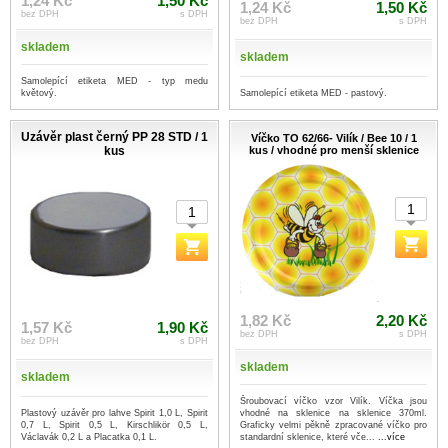
1,24 Kč
1,50 Kč
1,24 Kč
1,50 Kč
bez DPH
s DPH
bez DPH
s DPH
skladem
skladem
Samolepící etiketa MED - typ medu
Samolepící etiketa MED - pastový.
květový.
Uzávěr plast černý PP 28 STD / 1
Víčko TO 62/66- Vilík / Bee 10 / 1
kus
kus / vhodné pro menší sklenice
1,82 Kč
2,20 Kč
1,57 Kč
1,90 Kč
bez DPH
s DPH
bez DPH
s DPH
skladem
skladem
Šroubovací víčko vzor Vilík. Víčka jsou
Plastový uzávěr pro lahve Spirit 1,0 L, Spirit
vhodné na sklenice na sklenice 370ml.
0,7 L, Spirit 0,5 L, Kirschlikör 0,5 L,
Graficky velmi pěkně zpracované víčko pro
Václavák 0,2 L a Placatka 0,1 L.
standardní sklenice, které vče...
...více