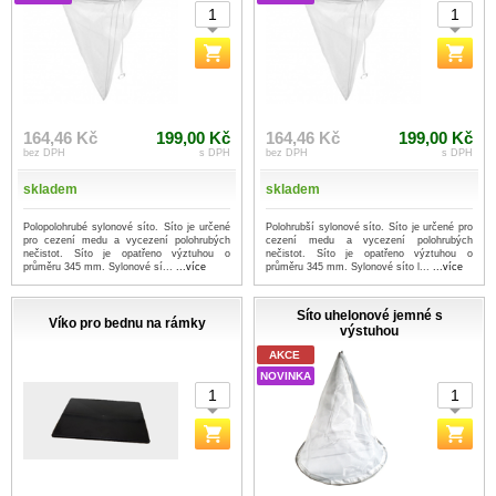
164,46 Kč
199,00 Kč
164,46 Kč
199,00 Kč
bez DPH
s DPH
bez DPH
s DPH
skladem
skladem
Polopolohrubé sylonové síto. Síto je určené
Polohrubší sylonové síto. Síto je určené pro
pro cezení medu a vycezení polohrubých
cezení medu a vycezení polohrubých
nečistot. Síto je opatřeno výztuhou o
nečistot. Síto je opatřeno výztuhou o
průměru 345 mm. Sylonové sí...
...více
průměru 345 mm. Sylonové síto l...
...více
Síto uhelonové jemné s
Víko pro bednu na rámky
výstuhou
AKCE
NOVINKA