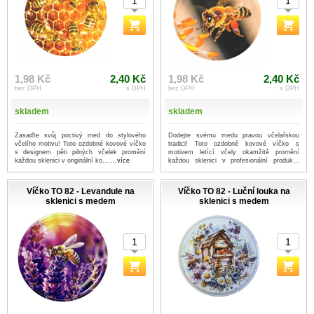
1,98 Kč
2,40 Kč
1,98 Kč
2,40 Kč
bez DPH
s DPH
bez DPH
s DPH
skladem
skladem
Zasaďte svůj poctivý med do stylového
Dodejte svému medu pravou včelařskou
včelího motivu! Toto ozdobné kovové víčko
tradici! Toto ozdobné kovové víčko s
s designem pěti pilných včelek promění
motivem letící včely okamžitě promění
každou sklenici v originální ko...
...více
každou sklenici v profesionální produk...
...více
Víčko TO 82 - Levandule na
Víčko TO 82 - Luční louka na
sklenici s medem
sklenici s medem