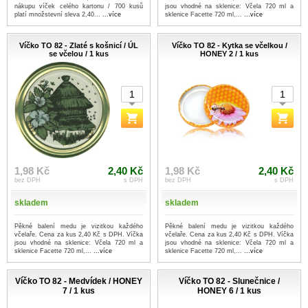
nákupu víček celého kartonu / 700 kusů
jsou vhodné na sklenice: Včela 720 ml a
platí množstevní sleva 2,40...
...více
sklenice Facette 720 ml,...
...více
Víčko TO 82 - Zlaté s košnicí / ÚL
Víčko TO 82 - Kytka se včelkou /
se včelou / 1 kus
HONEY 2 / 1 kus
1,98 Kč
2,40 Kč
1,98 Kč
2,40 Kč
bez DPH
s DPH
bez DPH
s DPH
skladem
skladem
Pěkné balení medu je vizitkou každého
Pěkné balení medu je vizitkou každého
včelaře. Cena za kus 2,40 Kč s DPH. Víčka
včelaře. Cena za kus 2,40 Kč s DPH. Víčka
jsou vhodné na sklenice: Včela 720 ml a
jsou vhodné na sklenice: Včela 720 ml a
sklenice Facette 720 ml,...
...více
sklenice Facette 720 ml,...
...více
Víčko TO 82 - Medvídek / HONEY
Víčko TO 82 - Slunečnice /
7 / 1 kus
HONEY 6 / 1 kus