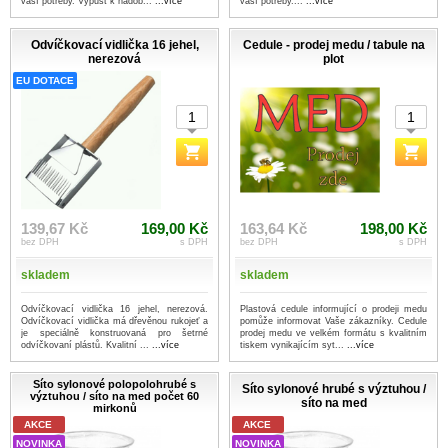
vaší potřeby. Výpusť k nádob...
...více
vaší potřeby....
...více
Odvíčkovací vidlička 16 jehel,
Cedule - prodej medu / tabule na
nerezová
plot
EU DOTACE
139,67 Kč
169,00 Kč
163,64 Kč
198,00 Kč
bez DPH
s DPH
bez DPH
s DPH
skladem
skladem
Odvíčkovací vidlička 16 jehel, nerezová.
Plastová cedule informující o prodeji medu
Odvíčkovací vidlička má dřevěnou rukojeť a
pomůže informovat Vaše zákazníky. Cedule
je speciálně konstruovaná pro šetrné
prodej medu ve velkém formátu s kvalitním
odvíčkovaní plástů. Kvalitní ...
...více
tiskem vynikajícím syt...
...více
Síto sylonové polopolohrubé s
Síto sylonové hrubé s výztuhou /
výztuhou / síto na med počet 60
síto na med
mirkonů
AKCE
AKCE
NOVINKA
NOVINKA