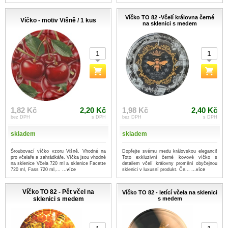
Víčko TO 82 -Včelí královna černé
Víčko - motiv Višně / 1 kus
na sklenici s medem
1,82 Kč
2,20 Kč
1,98 Kč
2,40 Kč
bez DPH
s DPH
bez DPH
s DPH
skladem
skladem
Šroubovací víčko vzoru Višně. Vhodné na
Dopřejte svému medu královskou eleganci!
pro včelaře a zahrádkáře. Víčka jsou vhodné
Toto exkluzivní černé kovové víčko s
na sklenice Včela 720 ml a sklenice Facette
detailem včelí královny promění obyčejnou
720 ml, Fass 720 ml,...
...více
sklenici v luxusní produkt. Če...
...více
Víčko TO 82 - Pět včel na
Víčko TO 82 - letící včela na sklenici
sklenici s medem
s medem