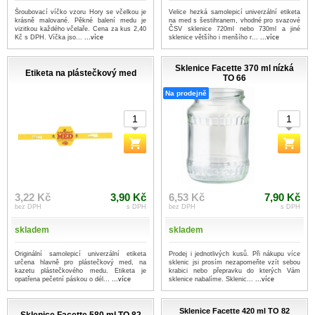
Šroubovací víčko vzoru Hory se včelkou je
Velice hezká samolepicí univerzální etiketa
krásně malované. Pěkné balení medu je
na med s šestihranem, vhodné pro svazové
vizitkou každého včelaře. Cena za kus 2,40
ČSV sklenice 720ml nebo 730ml a jiné
Kč s DPH. Víčka jso...
...více
sklenice většího i menšího r...
...více
Sklenice Facette 370 ml nízká
Etiketa na plástečkový med
TO 66
Na prodejně
3,22 Kč
3,90 Kč
6,53 Kč
7,90 Kč
bez DPH
s DPH
bez DPH
s DPH
skladem
skladem
Originální samolepicí univerzální etiketa
Prodej i jednotlivých kusů. Při nákupu více
určena hlavně pro plástečkový med, na
sklenic jsi prosím nezapomeňte vzít sebou
kazetu plástečkového medu. Etiketa je
krabici nebo přepravku do kterých Vám
opatřena pečetní páskou o dél...
...více
sklenice nabalíme. Sklenic...
...více
Sklenice Facette 420 ml TO 82