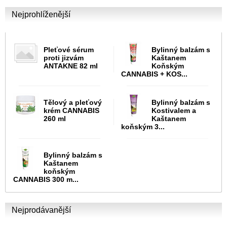
Nejprohlíženější
Pleťové sérum
Bylinný balzám s
proti jizvám
Kaštanem
ANTAKNE 82 ml
Koňským
CANNABIS + KOS...
Tělový a pleťový
Bylinný balzám s
krém CANNABIS
Kostivalem a
260 ml
Kaštanem
koňským 3...
Bylinný balzám s
Kaštanem
koňským
CANNABIS 300 m...
Nejprodávanější