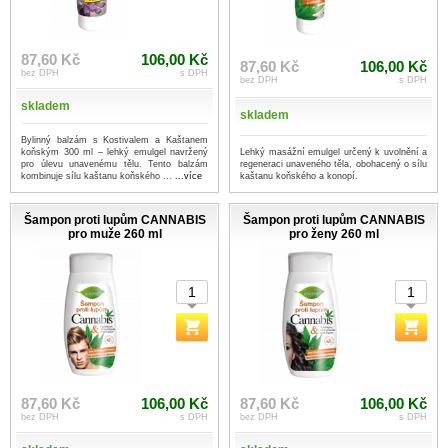
87,60 Kč
106,00 Kč
87,60 Kč
106,00 Kč
bez DPH
s DPH
bez DPH
s DPH
skladem
skladem
Bylinný balzám s Kostivalem a Kaštanem
Lehký masážní emulgel určený k uvolnění a
koňským 300 ml – lehký emulgel navržený
regeneraci unaveného těla, obohacený o sílu
pro úlevu unavenému tělu. Tento balzám
kaštanu koňského a konopí.
kombinuje sílu kaštanu koňského ...
...více
Šampon proti lupům CANNABIS
Šampon proti lupům CANNABIS
pro muže 260 ml
pro ženy 260 ml
87,60 Kč
106,00 Kč
87,60 Kč
106,00 Kč
bez DPH
s DPH
bez DPH
s DPH