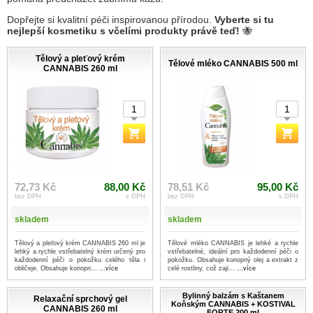
Dopřejte si kvalitní péči inspirovanou přírodou.
Vyberte si tu
nejlepší kosmetiku s včelími produkty právě teď!
🐝
Tělový a pleťový krém
Tělové mléko CANNABIS 500 ml
CANNABIS 260 ml
72,73 Kč
88,00 Kč
78,51 Kč
95,00 Kč
bez DPH
s DPH
bez DPH
s DPH
skladem
skladem
Tělový a pleťový krém CANNABIS 260 ml je
Tělové mléko CANNABIS je lehké a rychle
lehký a rychle vstřebatelný krém určený pro
vstřebatelné, ideální pro každodenní péči o
každodenní péči o pokožku celého těla i
pokožku. Obsahuje konopný olej a extrakt z
obličeje. Obsahuje konopn...
...více
celé rostliny, což zaji...
...více
Bylinný balzám s Kaštanem
Relaxační sprchový gel
Koňským CANNABIS + KOSTIVAL
CANNABIS 260 ml
FORTE 200 ml