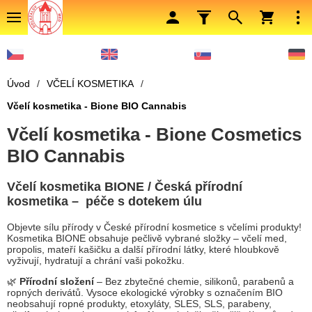
Úvod
/
VČELÍ KOSMETIKA
/
Včelí kosmetika - Bione BIO Cannabis
Včelí kosmetika - Bione Cosmetics
BIO Cannabis
Včelí kosmetika BIONE / Česká přírodní
kosmetika – péče s dotekem úlu
Objevte sílu přírody v České přírodní kosmetice s včelími produkty!
Kosmetika BIONE obsahuje pečlivě vybrané složky – včelí med,
propolis, mateří kašičku a další přírodní látky, které hloubkově
vyživují, hydratují a chrání vaši pokožku.
🌿
Přírodní složení
– Bez zbytečné chemie, silikonů, parabenů a
ropných derivátů. Vysoce ekologické výrobky s označením BIO
neobsahují ropné produkty, etoxyláty, SLES, SLS, parabeny,