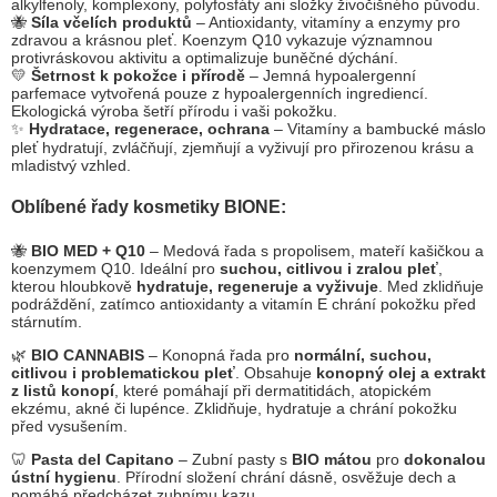
alkylfenoly, komplexony, polyfosfáty ani složky živočišného původu.
🐝
Síla včelích produktů
– Antioxidanty, vitamíny a enzymy pro
zdravou a krásnou pleť. Koenzym Q10 vykazuje významnou
protivráskovou aktivitu a optimalizuje buněčné dýchání.
💛
Šetrnost k pokožce i přírodě
– Jemná hypoalergenní
parfemace vytvořená pouze z hypoalergenních ingrediencí.
Ekologická výroba šetří přírodu i vaši pokožku.
✨
Hydratace, regenerace, ochrana
– Vitamíny a bambucké máslo
pleť hydratují, zvláčňují, zjemňují a vyživují pro přirozenou krásu a
mladistvý vzhled.
Oblíbené řady kosmetiky BIONE:
🐝
BIO MED + Q10
– Medová řada s propolisem, mateří kašičkou a
koenzymem Q10. Ideální pro
suchou, citlivou i zralou pleť
,
kterou hloubkově
hydratuje, regeneruje a vyživuje
. Med zklidňuje
podráždění, zatímco antioxidanty a vitamín E chrání pokožku před
stárnutím.
🌿
BIO CANNABIS
– Konopná řada pro
normální, suchou,
citlivou i problematickou pleť
. Obsahuje
konopný olej a extrakt
z listů konopí
, které pomáhají při dermatitidách, atopickém
ekzému, akné či lupénce. Zklidňuje, hydratuje a chrání pokožku
před vysušením.
🦷
Pasta del Capitano
– Zubní pasty s
BIO mátou
pro
dokonalou
ústní hygienu
. Přírodní složení chrání dásně, osvěžuje dech a
pomáhá předcházet zubnímu kazu.