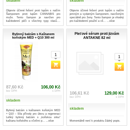
skladem
skladem
Objevte účinné řešení proti lupům s naším
Objevte účinné řešení proti lupům s naším
Šamponem proti lupům CANNABIS pro
jemným a vydatným šamponem, navrženým
muže. Tento šampon je navržen pro
speciálně pro ženy. Tento šampon je vhodný
každodenní péči o všechny typy vlasů....
pro každodenní použití a vš...
...více
...více
Pleťové sérum proti jizvám
Bylinný balzám s Kaštanem
koňským MED + Q10 300 ml
ANTAKNE 82 ml
87,60 Kč
106,00 Kč
bez DPH
s DPH
106,61 Kč
129,00 Kč
bez DPH
s DPH
skladem
skladem
Bylinný balzám s kaštanem koňským MED
+ Q10 – Síla přírody pro úlevu a regeneraci
Lehký bylinný balzám s „koňskou silou“
Momentálně není k produktu žádný popis.
kaštanu koňského a včelími p...
...více