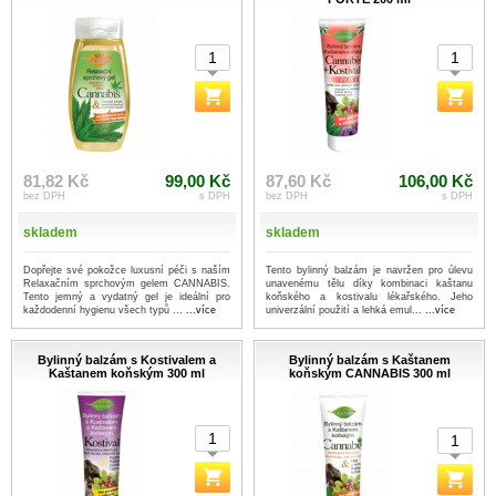
81,82 Kč
99,00 Kč
87,60 Kč
106,00 Kč
bez DPH
s DPH
bez DPH
s DPH
skladem
skladem
Dopřejte své pokožce luxusní péči s naším
Tento bylinný balzám je navržen pro úlevu
Relaxačním sprchovým gelem CANNABIS.
unavenému tělu díky kombinaci kaštanu
Tento jemný a vydatný gel je ideální pro
koňského a kostivalu lékařského. Jeho
každodenní hygienu všech typů ...
...více
univerzální použití a lehká emul...
...více
Bylinný balzám s Kostivalem a
Bylinný balzám s Kaštanem
Kaštanem koňským 300 ml
koňským CANNABIS 300 ml