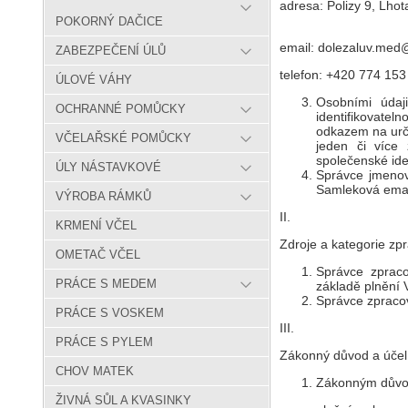
adresa: Polizy 9, Lho
POKORNÝ DAČICE
email: dolezaluv.me
ZABEZPEČENÍ ÚLŮ
telefon: +420 774 153
ÚLOVÉ VÁHY
Osobními údaji
OCHRANNÉ POMŮCKY
identifikovatel
odkazem na určit
VČELAŘSKÉ POMŮCKY
jeden či více 
společenské iden
ÚLY NÁSTAVKOVÉ
Správce jmenov
Samleková emai
VÝROBA RÁMKŮ
II.
KRMENÍ VČEL
Zdroje a kategorie z
OMETAČ VČEL
Správce zpraco
PRÁCE S MEDEM
základě plnění 
Správce zpracov
PRÁCE S VOSKEM
III.
PRÁCE S PYLEM
Zákonný důvod a účel
CHOV MATEK
Zákonným důvod
ŽIVNÁ SŮL A KVASINKY