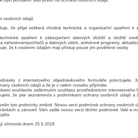
e bylo porušeno Vaší právo na ochranu osobních údajů.
í osobních údajů
šuje, že přijal veškerá vhodná technická a organizační opatření k
 technická opatření k zabezpečení datových úložišť a úložišť osob
 zaheslovánípočítačů a datových záloh, antivirové programy, aktualiz
uje, že k osobním údajům mají přístup pouze jím pověřené osoby.
í
ednávky z internetového objednávkového formuláře potvrzujete, 
any osobních údajů a že je v celém rozsahu přijímáte.
kami souhlasíte zaškrtnutím souhlasu prostřednictvím internetového 
zujete, že jste seznámen/a s podmínkami ochrany osobních údajů a 
vněn tyto podmínky změnit. Novou verzi podmínek ochrany osobních ú
stránkách a zároveň Vám zašle novou verzi těchto podmínek Vaši e-ma
ytl/a.
í účinnosti dnem 25.5.2018.