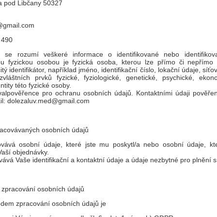
ta pod Libčany 50327
d@gmail.com
 490
 se rozumí veškeré informace o identifikované nebo identifikova
nou fyzickou osobou je fyzická osoba, kterou lze přímo či nepřímo 
ý identifikátor, například jméno, identifikační číslo, lokační údaje, síťo
zvláštních prvků fyzické, fyziologické, genetické, psychické, ekon
tity této fyzické osoby.
alpověřence pro ochranu osobních údajů. Kontaktními údaji pověře
l: dolezaluv.med@gmail.com
pracovávaných osobních údajů
vává osobní údaje, které jste mu poskytl/a nebo osobní údaje, kt
Vaší objednávky.
ává Vaše identifikační a kontaktní údaje a údaje nezbytné pro plnění 
 zpracování osobních údajů
em zpracování osobních údajů je