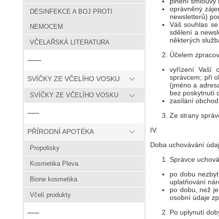
plnění smlouvy 
oprávněný záje
DESINFEKCE A BOJ PROTI
newsletterů) pod
Váš souhlas se
NEMOCEM
sdělení a newsl
některých služb
VČELAŘSKÁ LITERATURA
Účelem zpracov
-------
vyřízení Vaší 
správcem; při o
SVÍČKY ZE VČELÍHO VOSKU
(jméno a adresa
bez poskytnutí 
SVÍČKY ZE VČELÍHO VOSKU
zasílání obchod
------
Ze strany sprá
IV.
PŘÍRODNÍ APOTÉKA
Doba uchovávání úda
Propolisky
Správce uchová
Kosmetika Pleva
po dobu nezbyt
Bione kosmetika
uplatňování nár
po dobu, než je
Včelí produkty
osobní údaje z
Po uplynutí do
------