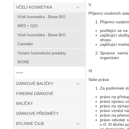
V.
VČELÍ KOSMETIKA
Příjemci osobních úda
Včelí kosmetika - Bione BIO
Příjemci osobní
MED + Q10
podílející se n
zajišťující slu
Včelí kosmetika - Bione BIO
shopu
Cannabis
zajišťující mar
Správce nemá 
Ostatní kosmetické produkty
organizaci.
BIONE
VI.
------
Vaše práva
DÁRKOVÉ BALÍČKY
Za podmínek s
FIREMNÍ DÁRKOVÉ
právo na příst
právo opravu o
BALÍČKY
právo na výmaz
právo vznést ná
DÁRKOVÉ PŘEDMĚTY
právo na přenos
právo odvolat 
BYLINNÉ ČAJE
v čl. III těcht