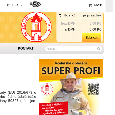
CZK
Košík
Košík:
je prázdný
bez DPH:
0,00 Kč
s DPH:
0,00 Kč
Zobrazit
KONTAKT
Rady (EU) 2016/679 o
ybu těchto údajů (dále
čany 50327 (dále jen: