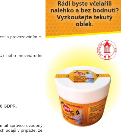
osti s provozováním e-
U) nebo mezinárodní
 18 GDPR.
email správce uvedený
ch údajů v případě, že