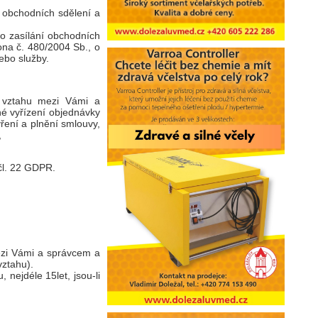
 obchodních sdělení a
o zasílání obchodních
ona č. 480/2004 Sb., o
nebo služby.
o vztahu mezi Vámi a
né vyřízení objednávky
ření a plnění smlouvy,
,
 čl. 22 GDPR.
ezi Vámi a správcem a
vztahu).
nejdéle 15let, jsou-li