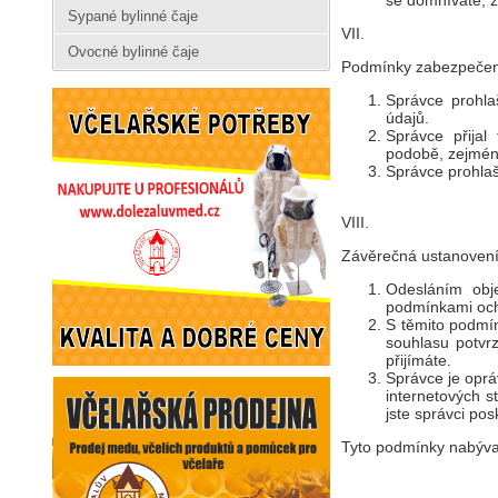
se domníváte, ž
Sypané bylinné čaje
VII.
Ovocné bylinné čaje
Podmínky zabezpečen
Správce prohla
údajů.
Správce přijal
podobě, zejména
Správce prohlaš
VIII.
Závěrečná ustanoven
Odesláním obj
podmínkami ochr
S těmito podmín
souhlasu potvr
přijímáte.
Správce je oprá
internetových 
jste správci posk
Tyto podmínky nabývaj