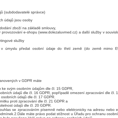
jů (subdodavatelé správce)
ch údajů jsou osoby
a dodání zboží na základě smlouvy,
žby provozování e-shopu (www.dolezaluvmed.cz) a další služby v souvisl
ketingové služby
v úmyslu předat osobní údaje do třetí země (do země mimo E
tanovených v GDPR máte
up ke svým osobním údajům dle čl. 15 GDPR,
sobních údajů dle čl. 16 GDPR, popřípadě omezení zpracování dle čl.
 osobních údajů dle čl. 17 GDPR.
mitku proti zpracování dle čl. 21 GDPR a
itelnost údajů dle čl. 20 GDPR.
souhlas se zpracováním písemně nebo elektronicky na adresu nebo 
o podmínek.2.Dále máte právo podat stížnost u Úřadu pro ochranu osobní