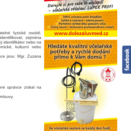
telné fyzické osobě;
identifikovat, zejména
vý identifikátor nebo na
omické, kulturní nebo
nce jsou: Mgr. Zuzana
eré správce získal na
smlouvy.