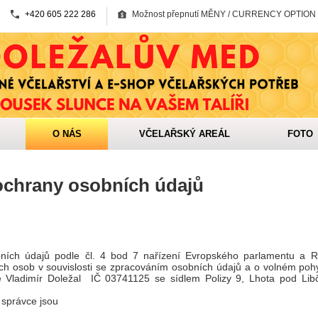
+420 605 222 286
Možnost přepnutí MĚNY / CURRENCY OPTION
O NÁS
VČELAŘSKÝ AREÁL
FOTO
chrany osobních údajů
ních údajů podle čl. 4 bod 7 nařízení Evropského parlamentu a 
ch osob v souvislosti se zpracováním osobních údajů a o volném poh
e Vladimír Doležal IČ 03741125 se sídlem Polizy 9, Lhota pod Lib
 správce jsou