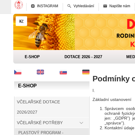
INSTAGRAM
Vyhledávání
Napište nám
E-SHOP
DOTACE 2026 - 2027
MED
Podmínky o
E-SHOP
I.
Základní ustanovení
VČELAŘSKÉ DOTACE
Správcem osob
2026/2027
ochraně fyzický
jen: „GDPR”) j
VČELAŘSKÉ POTŘEBY
„správce“).
Kontaktní údaje
PLASTOVÝ PROGRAM -