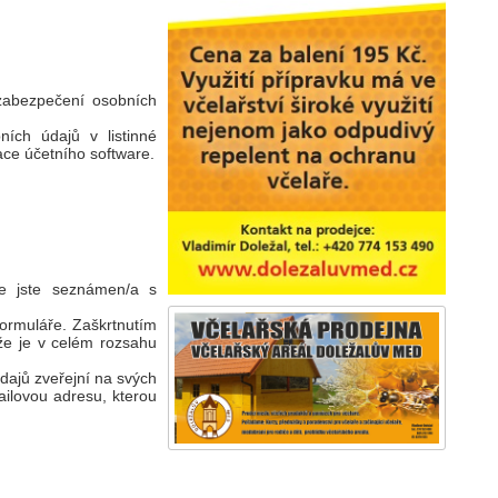
 zabezpečení osobních
ních údajů v listinné
ace účetního software.
že jste seznámen/a s
formuláře. Zaškrtnutím
že je v celém rozsahu
dajů zveřejní na svých
ilovou adresu, kterou