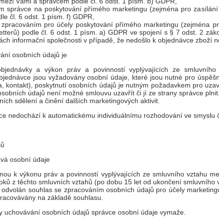
mezi Vámi a správcem podle čl. 6 odst. 1 písm. b) GDPR,
m správce na poskytování přímého marketingu (zejména pro zasílání
le čl. 6 odst. 1 písm. f) GDPR,
 zpracováním pro účely poskytování přímého marketingu (zejména pr
etterů) podle čl. 6 odst. 1 písm. a) GDPR ve spojení s § 7 odst. 2 zák
ách informační společnosti v případě, že nedošlo k objednávce zboží 
ání osobních údajů je
objednávky a výkon práv a povinností vyplývajících ze smluvníh
bjednávce jsou vyžadovány osobní údaje, které jsou nutné pro úspěš
, kontakt), poskytnutí osobních údajů je nutným požadavkem pro uzav
osobních údajů není možné smlouvu uzavřít či jí ze strany správce plnit
ních sdělení a činění dalších marketingových aktivit.
vce nedochází k automatickému individuálnímu rozhodování ve smyslu
jů
vá osobní údaje
nou k výkonu práv a povinností vyplývajících ze smluvního vztahu m
oků z těchto smluvních vztahů (po dobu 15 let od ukončení smluvního 
 odvolán souhlas se zpracováním osobních údajů pro účely marketingu, 
pracovávány na základě souhlasu.
by uchovávání osobních údajů správce osobní údaje vymaže.