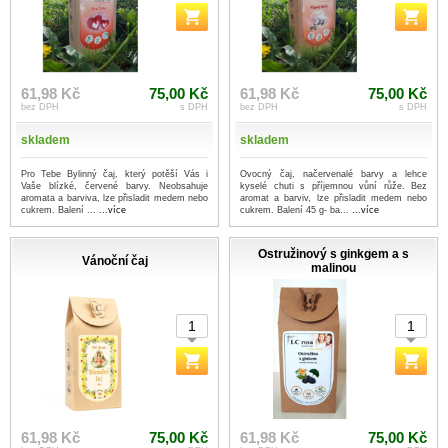
61,98 Kč
75,00 Kč
61,98 Kč
75,00 Kč
bez DPH
s DPH
bez DPH
s DPH
skladem
skladem
Pro Tebe Bylinný čaj, který potěší Vás i
Ovocný čaj, načervenalé barvy a lehce
Vaše blízké, červené barvy. Neobsahuje
kyselé chuti s příjemnou vůní růže. Bez
aromata a barviva, lze přisladit medem nebo
aromat a barviv, lze přisladit medem nebo
cukrem. Balení ...
...více
cukrem. Balení 45 g- ba...
...více
Ostružinový s ginkgem a s
Vánoční čaj
malinou
61,98 Kč
75,00 Kč
61,98 Kč
75,00 Kč