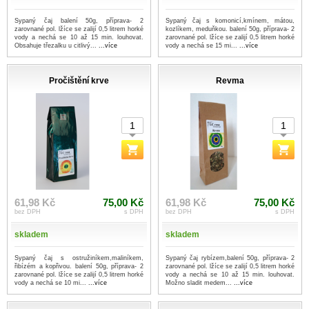
Sypaný čaj balení 50g, příprava- 2
Sypaný čaj s komonicí,kmínem, mátou,
zarovnané pol. lžíce se zalijí 0,5 litrem horké
kozlíkem, meduňkou. balení 50g, příprava- 2
vody a nechá se 10 až 15 min. louhovat.
zarovnané pol. lžíce se zalijí 0,5 litrem horké
Obsahuje třezalku u citlivý...
...více
vody a nechá se 15 mi...
...více
Pročištění krve
Revma
61,98 Kč
75,00 Kč
61,98 Kč
75,00 Kč
bez DPH
s DPH
bez DPH
s DPH
skladem
skladem
Sypaný čaj s ostružiníkem,maliníkem,
Sypaný čaj rybízem,balení 50g, příprava- 2
řibízém a kopřivou. balení 50g, příprava- 2
zarovnané pol. lžíce se zalijí 0,5 litrem horké
zarovnané pol. lžíce se zalijí 0,5 litrem horké
vody a nechá se 10 až 15 min. louhovat.
vody a nechá se 10 mi...
...více
Možno sladit medem...
...více