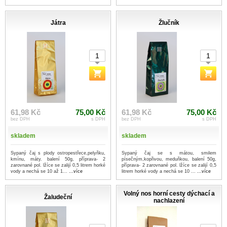
Játra
Žlučník
61,98 Kč
75,00 Kč
61,98 Kč
75,00 Kč
bez DPH
s DPH
bez DPH
s DPH
skladem
skladem
Sypaný čaj s plody ostropestřece,pelyňku,
Sypaný čaj se s mátou, smilem
kmínu, máty. balení 50g, příprava- 2
písečným,kopřivou, meduňkou, balení 50g,
zarovnané pol. lžíce se zalijí 0,5 litrem horké
příprava- 2 zarovnané pol. lžíce se zalijí 0,5
vody a nechá se 10 až 1...
...více
litrem horké vody a nechá se 10 ...
...více
Volný nos horní cesty dýchací a
Žaludeční
nachlazení