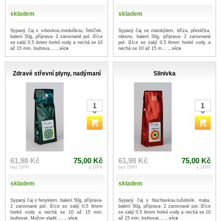
skladem
skladem
Sypaný čaj s vrbovkou,meduňkou, řebíček.
Sypaný čaj se zlatobýlem, bříza, přeslička,
balení 50g, příprava- 2 zarovnané pol. lžíce
rdesno. balení 50g, příprava- 2 zarovnané
se zalijí 0,5 litrem horké vody a nechá se 10
pol. lžíce se zalijí 0,5 litrem horké vody a
až 15 min. louhova...
...více
nechá se 10 až 15 m...
...více
Zdravé střevní plyny, nadýmaní
Slinivka
61,98 Kč
75,00 Kč
61,98 Kč
75,00 Kč
bez DPH
s DPH
bez DPH
s DPH
skladem
skladem
Sypaný čaj s fenyklem, balení 50g, příprava-
Sypaný čaj s hluchavkou,tužebník, máta.
2 zarovnané pol. lžíce se zalijí 0,5 litrem
balení 50g, příprava- 2 zarovnané pol. lžíce
horké vody a nechá se 10 až 15 min.
se zalijí 0,5 litrem horké vody a nechá se 10
louhovat. Možno sladit ...
...více
až 15 min. louhovat...
...více