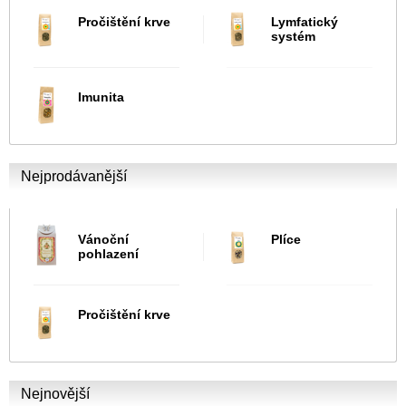
Pročištění krve
Lymfatický
systém
Imunita
Nejprodávanější
Vánoční
Plíce
pohlazení
Pročištění krve
Nejnovější