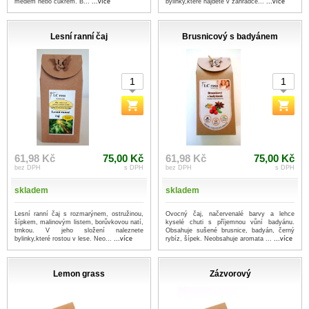
medem nebo cukrem. B...
...více
bylinky,které najdete v zahrádce...
...více
Lesní ranní čaj
Brusnicový s badyánem
61,98 Kč
75,00 Kč
61,98 Kč
75,00 Kč
bez DPH
s DPH
bez DPH
s DPH
skladem
skladem
Lesní ranní čaj s rozmarýnem, ostružinou,
Ovocný čaj, načervenalé barvy a lehce
šípkem, malinovým listem, borůvkovou natí,
kyselé chuti s příjemnou vůní badyánu.
trnkou. V jeho složení naleznete
Obsahuje sušené brusnice, badyán, černý
bylinky,které rostou v lese. Neo...
...více
rybíz, šípek. Neobsahuje aromata ...
...více
Lemon grass
Zázvorový