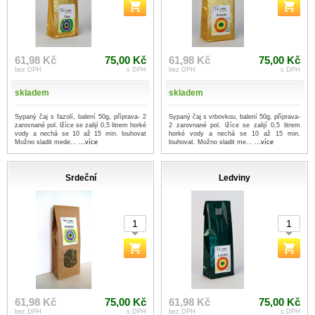
61,98 Kč
75,00 Kč
61,98 Kč
75,00 Kč
bez DPH
s DPH
bez DPH
s DPH
skladem
skladem
Sypaný čaj s fazolí, balení 50g, příprava- 2
Sypaný čaj s vrbovkou, balení 50g, příprava-
zarovnané pol. lžíce se zalijí 0,5 litrem horké
2 zarovnané pol. lžíce se zalijí 0,5 litrem
vody a nechá se 10 až 15 min. louhovat
horké vody a nechá se 10 až 15 min.
Možno sladit mede...
...více
louhovat. Možno sladit me...
...více
Srdeční
Ledviny
61,98 Kč
75,00 Kč
61,98 Kč
75,00 Kč
bez DPH
s DPH
bez DPH
s DPH