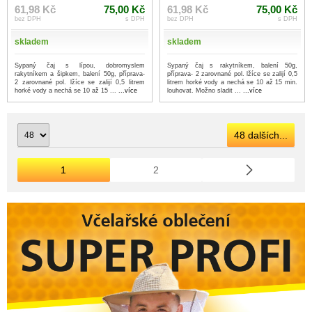
61,98 Kč
75,00 Kč
61,98 Kč
75,00 Kč
bez DPH
s DPH
bez DPH
s DPH
skladem
skladem
Sypaný čaj s lípou, dobromyslem
Sypaný čaj s rakytníkem, balení 50g,
rakytníkem a šipkem, balení 50g, příprava-
příprava- 2 zarovnané pol. lžíce se zalijí 0,5
2 zarovnané pol. lžíce se zalijí 0,5 litrem
litrem horké vody a nechá se 10 až 15 min.
horké vody a nechá se 10 až 15 ...
...více
louhovat. Možno sladit ...
...více
48 dalších...
1
2