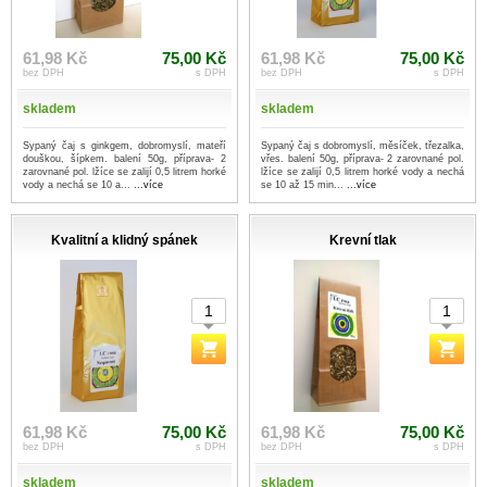
61,98 Kč
75,00 Kč
61,98 Kč
75,00 Kč
bez DPH
s DPH
bez DPH
s DPH
skladem
skladem
Sypaný čaj s ginkgem, dobromyslí, mateří
Sypaný čaj s dobromyslí, měsíček, třezalka,
douškou, šípkem. balení 50g, příprava- 2
vřes. balení 50g, příprava- 2 zarovnané pol.
zarovnané pol. lžíce se zalijí 0,5 litrem horké
lžíce se zalijí 0,5 litrem horké vody a nechá
vody a nechá se 10 a...
...více
se 10 až 15 min...
...více
Kvalitní a klidný spánek
Krevní tlak
61,98 Kč
75,00 Kč
61,98 Kč
75,00 Kč
bez DPH
s DPH
bez DPH
s DPH
skladem
skladem