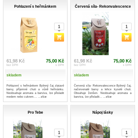
Pohlazení s heřmánkem
Červená síla- Rekonvalescence
61,98 Kč
75,00 Kč
61,98 Kč
75,00 Kč
bez DPH
s DPH
bez DPH
s DPH
skladem
skladem
Pohlazení s heřmánkem Bylinný čaj zlatavé
Červená síla- Rekonvalescence Bylinný čaj,
barvy, příjemné chuti a vůně heřmánku.
načervenalé barvy a lehce kyselé chuti.
Neobsahuje aromata a barviva, lze přisladit
Obsahuje ženšen. Neobsahuje aromata a
medem nebo cukrem....
...více
barviva, lze přisladit...
...více
Pro Tebe
Nápoj lásky