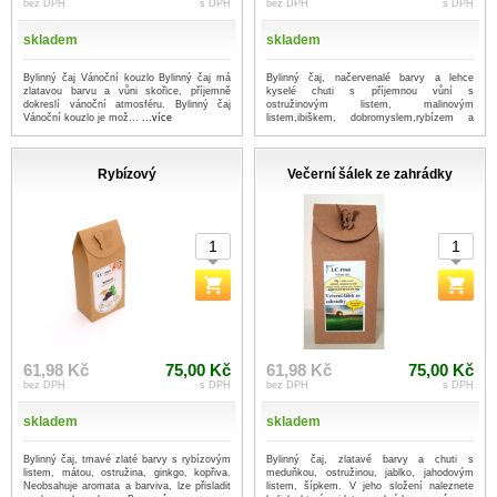
bez DPH
s DPH
bez DPH
s DPH
skladem
skladem
Bylinný čaj Vánoční kouzlo Bylinný čaj má
Bylinný čaj, načervenalé barvy a lehce
zlatavou barvu a vůni skořice, příjemně
kyselé chuti s příjemnou vůní s
dokreslí vánoční atmosféru. Bylinný čaj
ostružinovým listem, malinovým
Vánoční kouzlo je mož...
...více
listem,ibiškem, dobromyslem,rybízem a
ginkem. Ne...
...více
Rybízový
Večerní šálek ze zahrádky
61,98 Kč
75,00 Kč
61,98 Kč
75,00 Kč
bez DPH
s DPH
bez DPH
s DPH
skladem
skladem
Bylinný čaj, tmavé zlaté barvy s rybízovým
Bylinný čaj, zlatavé barvy a chuti s
listem, mátou, ostružina, ginkgo, kopřiva.
meduňkou, ostružinou, jablko, jahodovým
Neobsahuje aromata a barviva, lze přisladit
listem, šípkem. V jeho složení naleznete