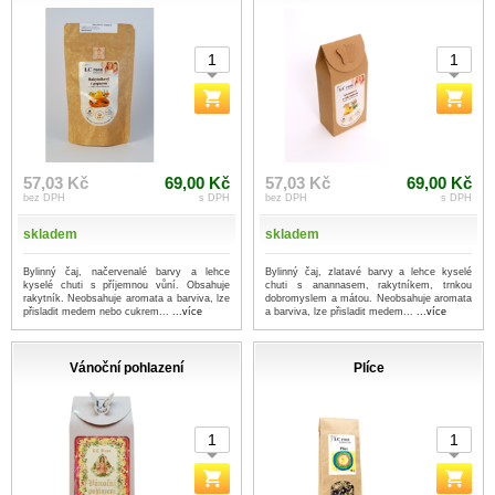
57,03 Kč
69,00 Kč
57,03 Kč
69,00 Kč
bez DPH
s DPH
bez DPH
s DPH
skladem
skladem
Bylinný čaj, načervenalé barvy a lehce
Bylinný čaj, zlatavé barvy a lehce kyselé
kyselé chuti s příjemnou vůní. Obsahuje
chuti s anannasem, rakytníkem, trnkou
rakytník. Neobsahuje aromata a barviva, lze
dobromyslem a mátou. Neobsahuje aromata
přisladit medem nebo cukrem...
...více
a barviva, lze přisladit medem...
...více
Vánoční pohlazení
Plíce