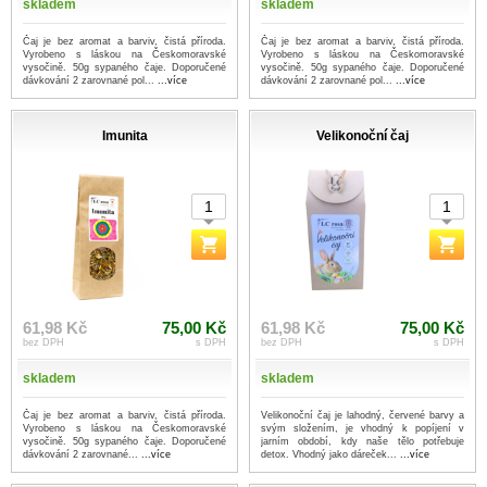
skladem
skladem
Čaj je bez aromat a barviv, čistá příroda.
Čaj je bez aromat a barviv, čistá příroda.
Vyrobeno s láskou na Českomoravské
Vyrobeno s láskou na Českomoravské
vysočině. 50g sypaného čaje. Doporučené
vysočině. 50g sypaného čaje. Doporučené
dávkování 2 zarovnané pol...
...více
dávkování 2 zarovnané pol...
...více
Imunita
Velikonoční čaj
61,98 Kč
75,00 Kč
61,98 Kč
75,00 Kč
bez DPH
s DPH
bez DPH
s DPH
skladem
skladem
Čaj je bez aromat a barviv, čistá příroda.
Velikonoční čaj je lahodný, červené barvy a
Vyrobeno s láskou na Českomoravské
svým složením, je vhodný k popíjení v
vysočině. 50g sypaného čaje. Doporučené
jarním období, kdy naše tělo potřebuje
dávkování 2 zarovnané...
...více
detox. Vhodný jako dáreček...
...více