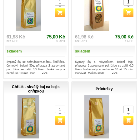
61,98 Kč
75,00 Kč
61,98 Kč
75,00 Kč
bez DPH
s DPH
bez DPH
s DPH
skladem
skladem
Sypaný čaj se heřmánkem,mátou, řebříček,
Sypaný čaj s rakytníkem, balení 50g,
černobýl. balení 50g, příprava 2 zarovnané
příprava- 2 zarovnané pol. lžíce se zalijí 0,5
pol. lžíce se zalijí 0,5 litrem horké vody a
litrem horké vody a nechá se 10 až 15 min.
nechá se 10 min. louh...
...více
louhovat. Možno sladit ...
...více
Chři-ík - skvělý čaj na boj s
Průdušky
chřipkou