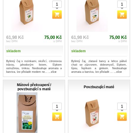
61,98 Kč
75,00 Kč
61,98 Kč
75,00 Kč
bez DPH
s DPH
bez DPH
s DPH
skladem
skladem
Bylinný čaj s rozinkami, skořicí, citronovou
Bylinný čaj, zlatavé barvy a lehce pálivé
trávou, jahodovým listem, šípkem
chuti se zázvorem, dobromyslí, šípkem,
ostružinou, trnkou. Neobsahuje aromata a
lípou, řepíkem a ginkem. Neobsahuje
barviva, lze přisladit medem ne...
...více
aromata a barviva, lze přisladit ...
...více
Mátové překvapení /
Povzbuzující maté
povzbuzující s maté