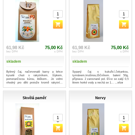
61,98 Kč
75,00 Kč
61,98 Kč
75,00 Kč
bez DPH
s DPH
bez DPH
s DPH
skladem
skladem
Bylinný čaj, načervenalé barvy a lehce
Sypaný čaj s kukuřicí,čekankou,
kyselé chuti s rakytníkem, šípkem,
tymiánem,krušinou,lžičníkem. balení 50g,
pomerančovou kúrou, ibiškem.. Je velmi
příprava- 2 zarovnané pol. lžíce se zalijí 0,5
vhodný pro děti protože kromě rakytní...
litrem horké vody a nechá se 1...
...více
...více
Skvělá paměť
Nervy