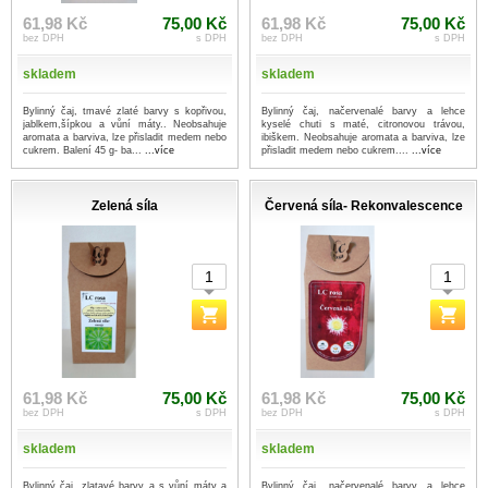
61,98 Kč
75,00 Kč
61,98 Kč
75,00 Kč
bez DPH
s DPH
bez DPH
s DPH
skladem
skladem
Bylinný čaj, tmavé zlaté barvy s kopřivou,
Bylinný čaj, načervenalé barvy a lehce
jablkem,šípkou a vůní máty.. Neobsahuje
kyselé chuti s maté, citronovou trávou,
aromata a barviva, lze přisladit medem nebo
ibiškem. Neobsahuje aromata a barviva, lze
cukrem. Balení 45 g- ba...
...více
přisladit medem nebo cukrem....
...více
Zelená síla
Červená síla- Rekonvalescence
61,98 Kč
75,00 Kč
61,98 Kč
75,00 Kč
bez DPH
s DPH
bez DPH
s DPH
skladem
skladem
Bylinný čaj, zlatavé barvy a s vůní máty a
Bylinný čaj, načervenalé barvy a lehce