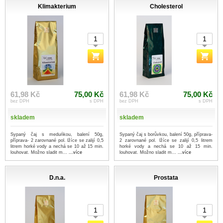
Klimakterium
Cholesterol
61,98 Kč
75,00 Kč
61,98 Kč
75,00 Kč
bez DPH
s DPH
bez DPH
s DPH
skladem
skladem
Sypaný čaj s meduńkou, balení 50g,
Sypaný čaj s borůvkou, balení 50g, příprava-
příprava- 2 zarovnané pol. lžíce se zalijí 0,5
2 zarovnané pol. lžíce se zalijí 0,5 litrem
litrem horké vody a nechá se 10 až 15 min.
horké vody a nechá se 10 až 15 min.
louhovat. Možno sladit m...
...více
louhovat. Možno sladit m...
...více
D.n.a.
Prostata