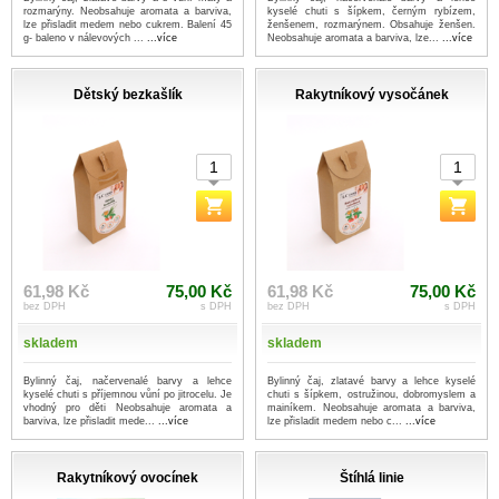
rozmarýny. Neobsahuje aromata a barviva,
kyselé chuti s šípkem, černým rybízem,
lze přisladit medem nebo cukrem. Balení 45
ženšenem, rozmarýnem. Obsahuje ženšen.
g- baleno v nálevových ...
...více
Neobsahuje aromata a barviva, lze...
...více
Dětský bezkašlík
Rakytníkový vysočánek
61,98 Kč
75,00 Kč
61,98 Kč
75,00 Kč
bez DPH
s DPH
bez DPH
s DPH
skladem
skladem
Bylinný čaj, načervenalé barvy a lehce
Bylinný čaj, zlatavé barvy a lehce kyselé
kyselé chuti s příjemnou vůní po jitrocelu. Je
chuti s šípkem, ostružinou, dobromyslem a
vhodný pro děti Neobsahuje aromata a
mainíkem. Neobsahuje aromata a barviva,
barviva, lze přisladit mede...
...více
lze přisladit medem nebo c...
...více
Rakytníkový ovocínek
Štíhlá linie