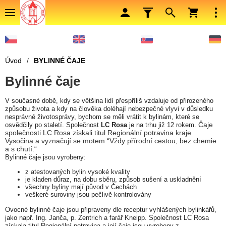
Úvod
/
BYLINNÉ ČAJE
Bylinné čaje
V současné době, kdy se většina lidí přespříliš vzdaluje od přirozeného
způsobu života a kdy na člověka doléhají nebezpečné vlyvi v důsledku
nesprávné životosprávy, bychom se měli vrátit k bylinám, které se
Čaje
osvědčily po staletí. Společnost
LC Rosa
je na trhu již 12 rokem.
společnosti LC Rosa získali titul Regionální potravina kraje
Vysočina a vyznačují se motem “Vždy přírodní cestou, bez chemie
a s chutí.“
Bylinné čaje jsou vyrobeny:
z atestovaných bylin vysoké kvality
je kladen důraz, na dobu sběru, způsob sušení a uskladnění
všechny byliny mají původ v Čechách
veškeré suroviny jsou pečlivě kontrolovány
Ovocné b
ylinné čaje jsou připraveny dle receptur vyhlášených bylinkářů,
jako např. Ing. Janča, p. Zentrich a farář Kneipp. Společnost LC Rosa
získala titul Regionální potravina a její čaje jsou vyrobeny z