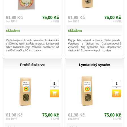
61,98 Kč
75,00 Kč
61,98 Kč
75,00 Kč
bez DPH
s DPH
bez DPH
s DPH
skladem
skladem
Vychutnejte si kouzlo svátečních okamžiků
Čaj je bez aromat a barviv, čistá příroda.
s šálkem, který zahřeje u srdce. Limitovaná
Vyrobeno s láskou na Českomoravské
edice bylinného čaje „Vánoční pohlazení“ od
vysočině. 50g sypaného čaje. Doporučené
tradiční značky LC r...
...více
dávkování 2 zarovnané pol...
...více
Pročištění krve
Lymfatický systém
61,98 Kč
75,00 Kč
61,98 Kč
75,00 Kč
bez DPH
s DPH
bez DPH
s DPH