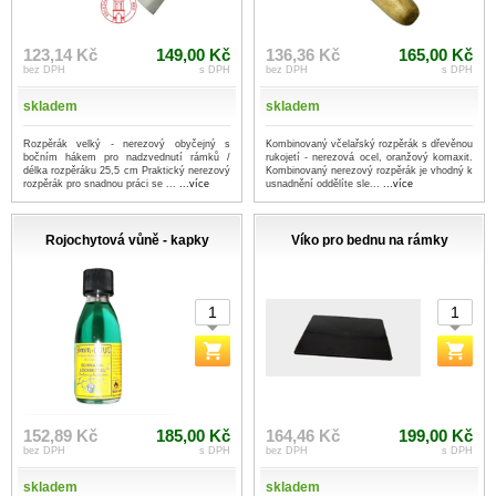
123,14 Kč
149,00 Kč
136,36 Kč
165,00 Kč
bez DPH
s DPH
bez DPH
s DPH
skladem
skladem
Rozpěrák velký - nerezový obyčejný s
Kombinovaný včelařský rozpěrák s dřevěnou
bočním hákem pro nadzvednutí rámků /
rukojetí - nerezová ocel, oranžový komaxit.
délka rozpěráku 25,5 cm Praktický nerezový
Kombinovaný nerezový rozpěrák je vhodný k
rozpěrák pro snadnou práci se ...
...více
usnadnění oddělíte sle...
...více
Rojochytová vůně - kapky
Víko pro bednu na rámky
152,89 Kč
185,00 Kč
164,46 Kč
199,00 Kč
bez DPH
s DPH
bez DPH
s DPH
skladem
skladem