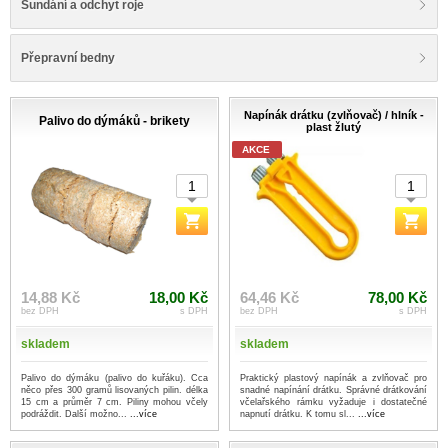
Sundání a odchyt roje
Přepravní bedny
Napínák drátku (zvlňovač) / hlník -
Palivo do dýmáků - brikety
plast žlutý
AKCE
14,88 Kč
18,00 Kč
64,46 Kč
78,00 Kč
bez DPH
s DPH
bez DPH
s DPH
skladem
skladem
Palivo do dýmáku (palivo do kuřáku). Cca
Praktický plastový napínák a zvlňovač pro
něco přes 300 gramů lisovaných pilin. délka
snadné napínání drátku. Správné drátkování
15 cm a průměr 7 cm. Piliny mohou včely
včelařského rámku vyžaduje i dostatečné
podráždit. Další možno...
...více
napnutí drátku. K tomu sl...
...více