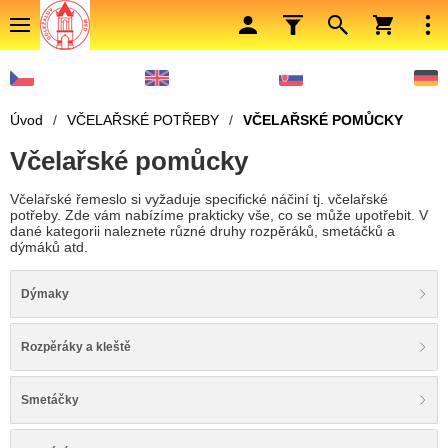
Úvod
/
VČELAŘSKÉ POTŘEBY
/
VČELAŘSKÉ POMŮCKY
Včelařské pomůcky
Včelařské řemeslo si vyžaduje specifické náčiní tj. včelařské
potřeby. Zde vám nabízíme prakticky vše, co se může upotřebit. V
dané kategorii naleznete různé druhy rozpěráků, smetáčků a
dýmáků atd.
Dýmaky
Rozpěráky a kleště
Smetáčky