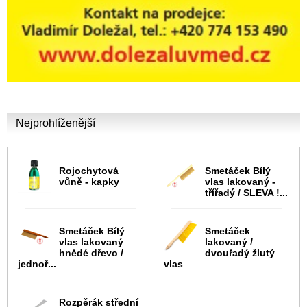
Nejprohlíženější
Rojochytová
Smetáček Bílý
vůně - kapky
vlas lakovaný -
třířadý / SLEVA !...
Smetáček Bílý
Smetáček
vlas lakovaný
lakovaný /
hnědé dřevo /
dvouřadý žlutý
jednoř...
vlas
Rozpěrák střední