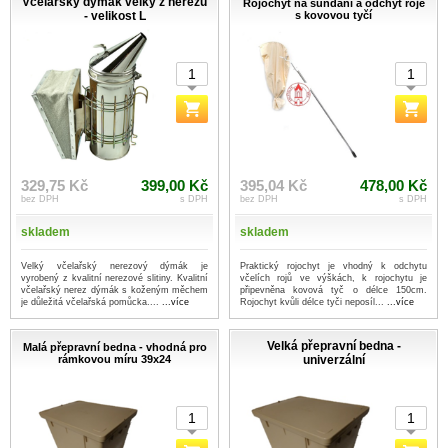
Včelařský dýmák velký z nerezu
Rojochyt na sundání a odchyt roje
- velikost L
s kovovou tyčí
329,75 Kč
399,00 Kč
395,04 Kč
478,00 Kč
bez DPH
s DPH
bez DPH
s DPH
skladem
skladem
Velký včelařský nerezový dýmák je
Praktický rojochyt je vhodný k odchytu
vyrobený z kvalitní nerezové slitiny. Kvalitní
včelích rojů ve výškách, k rojochytu je
včelařský nerez dýmák s koženým měchem
připevněna kovová tyč o délce 150cm.
je důležitá včelařská pomůcka....
...více
Rojochyt kvůli délce tyči neposíl...
...více
Velká přepravní bedna -
Malá přepravní bedna - vhodná pro
rámkovou míru 39x24
univerzální