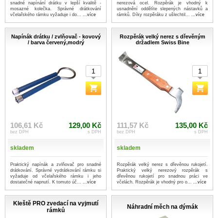
snadné napínání drátku v lepší kvalitě -
nerezová ocel. Rozpěrák je vhodný k
mosazné kolečka. Správné drátkování
usnadnění oddělíte slepených nástavků a
včelařského rámku vyžaduje i do...
...více
rámků. Díky rozpěráku z ušlechtil...
...více
Napínák drátku / zvlňovač - kovový
Rozpěrák velký nerez s dřevěným
/ barva červený,modrý
držadlem Swiss Bine
106,61 Kč
129,00 Kč
111,57 Kč
135,00 Kč
bez DPH
s DPH
bez DPH
s DPH
skladem
skladem
Praktický napínák a zvlňovač pro snadné
Rozpěrák velký nerez s dřevěnou rukojetí.
drátkování. Správné vydrátkování rámku si
Praktický velký nerezový rozpěrák s
vyžaduje od včelařského rámku i jeho
dřevěnou rukojetí pro snadnou práci ve
dostatečné napnutí. K tomuto úč...
...více
včelách. Rozpěrák je vhodný pro o...
...více
Kleště PRO zvedací na vyjmutí
Náhradní měch na dýmák
rámků