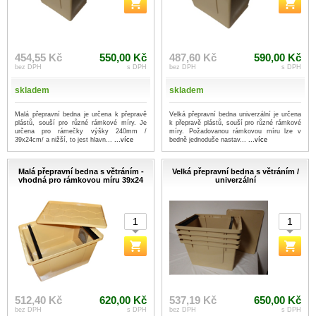
454,55 Kč
550,00 Kč
487,60 Kč
590,00 Kč
bez DPH
s DPH
bez DPH
s DPH
skladem
skladem
Malá přepravní bedna je určena k přepravě
Velká přepravní bedna univerzální je určena
plástů, souší pro různé rámkové míry. Je
k přepravě plástů, souší pro různé rámkové
určena pro rámečky výšky 240mm /
míry. Požadovanou rámkovou míru lze v
39x24cm/ a nižší, to jest hlavn...
...více
bedně jednoduše nastav...
...více
Malá přepravní bedna s větráním -
Velká přepravní bedna s větráním /
vhodná pro rámkovou míru 39x24
univerzální
512,40 Kč
620,00 Kč
537,19 Kč
650,00 Kč
bez DPH
s DPH
bez DPH
s DPH