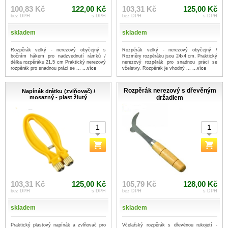
100,83 Kč
122,00 Kč
103,31 Kč
125,00 Kč
bez DPH
s DPH
bez DPH
s DPH
skladem
skladem
Rozpěrák velký - nerezový obyčejný s
Rozpěrák velký - nerezový obyčejný /
bočním hákem pro nadzvednutí rámků /
Rozměry rozpěráku jsou 24x4 cm. Praktický
délka rozpěráku 21,5 cm Praktický nerezový
nerezový rozpěrák pro snadnou práci se
rozpěrák pro snadnou práci se ...
...více
včelstvy. Rozpěrák je vhodný ...
...více
Rozpěrák nerezový s dřevěným
Napínák drátku (zvlňovač) /
mosazný - plast žlutý
držadlem
103,31 Kč
125,00 Kč
105,79 Kč
128,00 Kč
bez DPH
s DPH
bez DPH
s DPH
skladem
skladem
Praktický plastový napínák a zvlňovač pro
Včelařský rozpěrák s dřevěnou rukojetí -