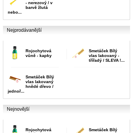
- nerezový / v
barvě žlutá
nebo...
Nejprodávanější
Rojochytová
Smetáček Bílý
vůně - kapky
vlas lakovaný -
třířadý / SLEVA !...
Smetáček Bílý
vlas lakovaný
hnědé dřevo /
jednoř...
Nejnovější
Rojochytová
Smetáček Bílý