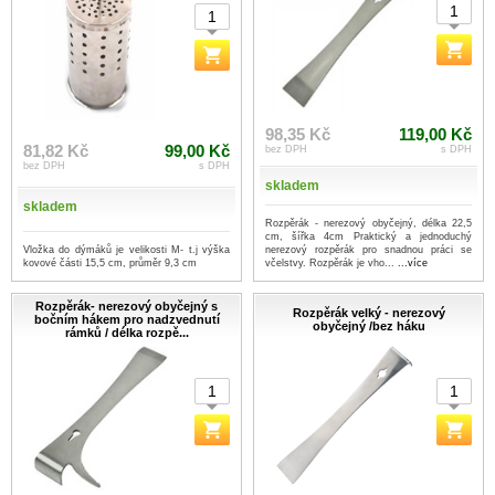
98,35 Kč
119,00 Kč
81,82 Kč
99,00 Kč
bez DPH
s DPH
bez DPH
s DPH
skladem
skladem
Rozpěrák - nerezový obyčejný, délka 22,5
cm, šířka 4cm Praktický a jednoduchý
Vložka do dýmáků je velikosti M- t.j výška
nerezový rozpěrák pro snadnou práci se
kovové části 15,5 cm, průměr 9,3 cm
včelstvy. Rozpěrák je vho...
...více
Rozpěrák- nerezový obyčejný s
Rozpěrák velký - nerezový
bočním hákem pro nadzvednutí
obyčejný /bez háku
rámků / délka rozpě...