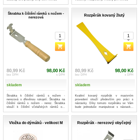
Škrabka k čištění rámků s nožem -
Rozpěrák kovaný žlutý
nerezová
80,99 Kč
98,00 Kč
80,99 Kč
98,00 Kč
bez DPH
s DPH
bez DPH
s DPH
skladem
skladem
Škrabka k čištění rámků s nožem -
Kvalitní kovaný rozpěrák v masivním
nerezová s dřevěnou rukojetí. Škrabka na
provedení slouží především pro práci s
čištění rámků s nožem - nerez. Škrabka
nástavky. Díky tomuto rozpěráku se Vám
slouží k čištění včelařských rámků o...
bude jednoduše manipulovat s nástavk...
...více
...více
Vložka do dýmáků - velikost M
Rozpěrák - nerezový obyčejný