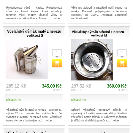
Rojochytová vůně - kapky. Rojochytová
Víko pro zakrytí a uzavření naší bedny na
vůně ve formě kapek, které obsahují
rámky. Materiál: polypropylen s tepelnou
feromon včelí matky lákající včely k
odolností do 100°C Atestace zdravotní
usazení v místě aplikace. Návod ...
...více
nezávadnosti
Včelařský dýmák malý z nerezu
Včelařský dýmák střední z nerezu -
- velikost S
velikost M
285,12 Kč
345,00 Kč
297,52 Kč
360,00 Kč
bez DPH
s DPH
bez DPH
s DPH
skladem
skladem
Včelařský dýmák malý z nerezu - velikost S,
Střední včelařský nerezový dýmák je
výška 25 cm, průměr bez měchu 9cm Je
vyrobený z kvalitní nerezové slitiny. Kvalitní
vyroben z kvalitní nerezové oceli. Včelařský
včelařský nerez dýmák s koženým měchem
nerez dýmák s koženým m...
...více
je důležitá včelařská pomůck...
...více