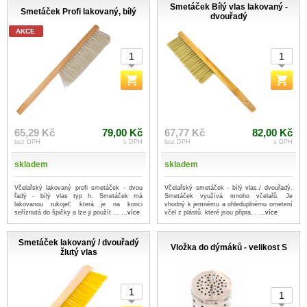
Smetáček Bílý vlas lakovaný -
Smetáček Profi lakovaný, bílý
dvouřadý
AKCE
65,29 Kč
79,00 Kč
67,77 Kč
82,00 Kč
bez DPH
s DPH
bez DPH
s DPH
skladem
skladem
Včelařský lakovaný profi smetáček - dvou
Včelařský smetáček - bílý vlas./ dvouřadý.
řadý - bílý vlas typ h. Smetáček má
Smetáček využívá mnoho včelařů. Je
lakovanou rukojeť, která je na konci
vhodný k jemnému a ohleduplnému ometení
seříznutá do špičky a lze ji použít ...
...více
včel z plástů, které jsou připra...
...více
Smetáček lakovaný / dvouřadý
Vložka do dýmáků - velikost S
žlutý vlas