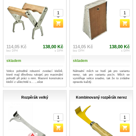
114,05 Kč
138,00 Kč
114,05 Kč
138,00 Kč
bez DPH
s DPH
bez DPH
s DPH
skladem
skladem
Velice pohodlné robustní zvedací kleště,
Náhradní měch se hodí jak pro variantu
které mají dřevěnou rukojeť, pro maximální
nerez, tak pro variantu pocín. Měch se
pohodlí při práci s nimi. Masivní konstrukce
vyměňuje velice snadno, tak že to zvládne
kleští z ušlechtilé s...
...více
opravdu každý.
Rozpěrák velký
Kombinovaný rozpěrák nerez