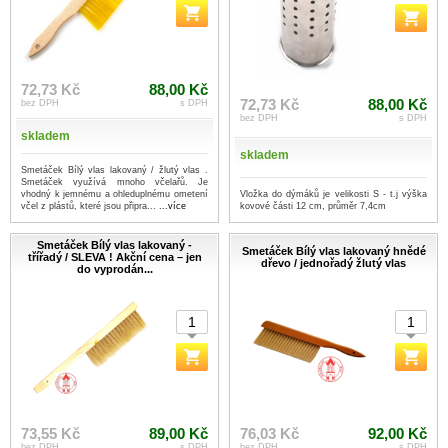
72,73 Kč
88,00 Kč
72,73 Kč
88,00 Kč
bez DPH
s DPH
bez DPH
s DPH
skladem
skladem
Smetáček Bílý vlas lakovaný / žlutý vlas .
Smetáček využívá mnoho včelařů. Je
Vložka do dýmáků je velikosti S - t.j výška
vhodný k jemnému a ohleduplnému ometení
kovové části 12 cm, průměr 7,4cm
včel z plástů, které jsou připra...
...více
Smetáček Bílý vlas lakovaný -
Smetáček Bílý vlas lakovaný hnědé
třířadý / SLEVA ! Akční cena – jen
dřevo / jednořadý žlutý vlas
do vyprodán...
73,55 Kč
89,00 Kč
76,03 Kč
92,00 Kč
bez DPH
s DPH
bez DPH
s DPH