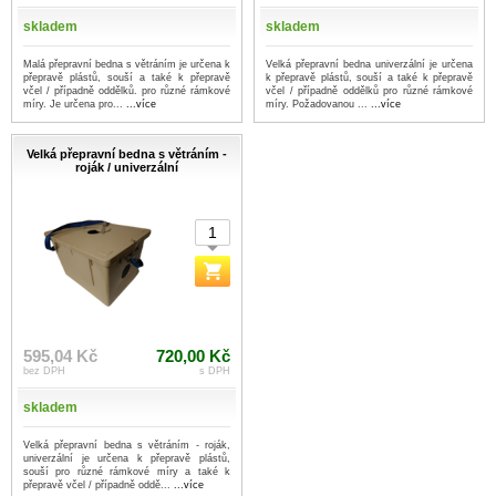
skladem
skladem
Malá přepravní bedna s větráním je určena k
Velká přepravní bedna univerzální je určena
přepravě plástů, souší a také k přepravě
k přepravě plástů, souší a také k přepravě
včel / případně oddělků. pro různé rámkové
včel / případně oddělků pro různé rámkové
míry. Je určena pro...
...více
míry. Požadovanou ...
...více
Velká přepravní bedna s větráním -
roják / univerzální
595,04 Kč
720,00 Kč
bez DPH
s DPH
skladem
Velká přepravní bedna s větráním - roják,
univerzální je určena k přepravě plástů,
souší pro různé rámkové míry a také k
přepravě včel / případně oddě...
...více