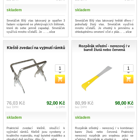
skladem
skladem
Smetáček Bílý vlas lakovaný je opatřen 3
Smetáček Bílý vlas lakovaný hnědé dřevo /
řadami vzájemně se překrývajících štětinek,
jednořadý žlutý vlas. Smetáček využívá
které do sebe jemně zapadají. Smetáček
mnoho včelařů. Je vhodný k jemnému a
využívá mnoho včelařů. Je ...
...více
ohleduplnému ometení včel z plás...
...více
Rozpěrák střední - nerezový / v
Kleště zvedací na vyjmutí rámků
barvě žlutá nebo červená
76,03 Kč
92,00 Kč
80,99 Kč
98,00 Kč
bez DPH
s DPH
bez DPH
s DPH
skladem
skladem
Praktické zvedací kleště, sloužící k
Rozpěrák středný - nerezový / v kombinaci
vyjímání rámků. Kleště jsou vyrobeny z
barev žlutá nebo červená Praktický
kvalitního materiálu, mají bytelné madélko a
nerezový rozpěrák pro snadnou práci se
obsahují dvě pružiny, díky če...
...více
včelstvy. Rozpěrák je vhodný p...
...více