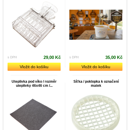
29,00 Kč
35,00 Kč
s DPH
s DPH
Vložit do košíku
Vložit do košíku
Uteplivka pod víko / rozměr
Síťka / poklopka k označení
uteplivky 46x46 cm /...
matek