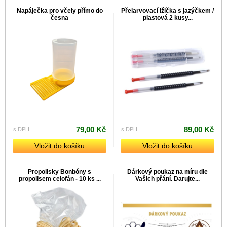
Napáječka pro včely přímo do
Přelarvovací lžička s jazýčkem /
česna
plastová 2 kusy...
79,00 Kč
89,00 Kč
s DPH
s DPH
Vložit do košíku
Vložit do košíku
Propolisky Bonbóny s
Dárkový poukaz na míru dle
propolisem celofán - 10 ks ...
Vašich přání. Darujte...