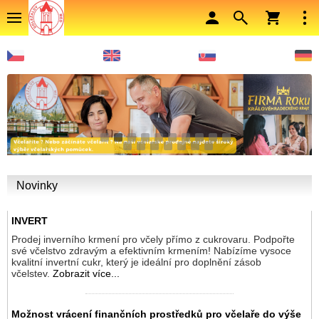
1
2
3
4
5
6
7
8
9
10
11
12
13
14
15
16
17
Novinky
INVERT
Prodej inverního krmení pro včely přímo z cukrovaru. Podpořte
své včelstvo zdravým a efektivním krmením! Nabízíme vysoce
kvalitní invertní cukr, který je ideální pro doplnění zásob
včelstev.
Zobrazit více...
Možnost vrácení finančních prostředků pro včelaře do výše