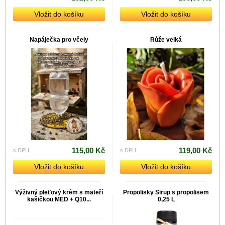
Vložit do košíku
Vložit do košíku
Napáječka pro včely
Růže velká
115,00 Kč
119,00 Kč
s DPH
s DPH
Vložit do košíku
Vložit do košíku
Výživný pleťový krém s mateří
Propolisky Sirup s propolisem
kašičkou MED + Q10...
0,25 L