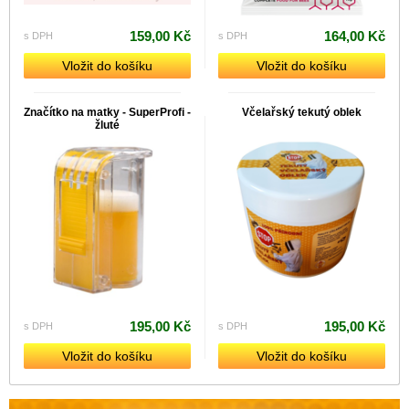
159,00 Kč
164,00 Kč
s DPH
s DPH
Vložit do košíku
Vložit do košíku
Značítko na matky - SuperProfi -
Včelařský tekutý oblek
žluté
195,00 Kč
195,00 Kč
s DPH
s DPH
Vložit do košíku
Vložit do košíku