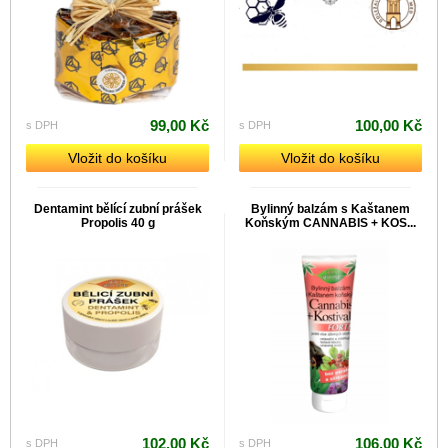
99,00 Kč
100,00 Kč
s DPH
s DPH
Vložit do košíku
Vložit do košíku
Dentamint bělící zubní prášek
Bylinný balzám s Kaštanem
Propolis 40 g
Koňským CANNABIS + KOS...
102,00 Kč
106,00 Kč
s DPH
s DPH