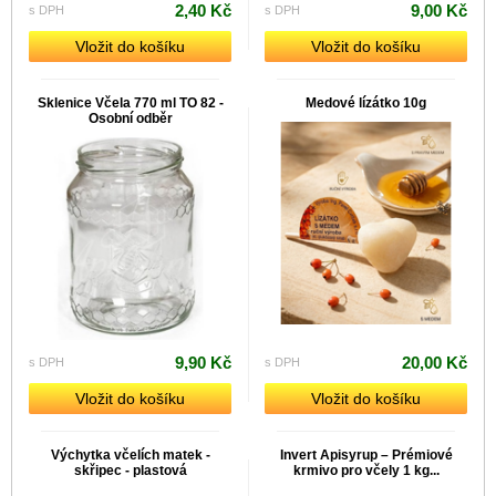
2,40 Kč
9,00 Kč
s DPH
s DPH
Vložit do košíku
Vložit do košíku
Sklenice Včela 770 ml TO 82 -
Medové lízátko 10g
Osobní odběr
9,90 Kč
20,00 Kč
s DPH
s DPH
Vložit do košíku
Vložit do košíku
Výchytka včelích matek -
Invert Apisyrup – Prémiové
skřipec - plastová
krmivo pro včely 1 kg...