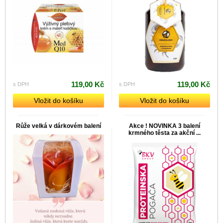
119,00 Kč
119,00 Kč
s DPH
s DPH
Vložit do košíku
Vložit do košíku
Růže velká v dárkovém balení
Akce ! NOVINKA 3 balení
krmného těsta za akční ...