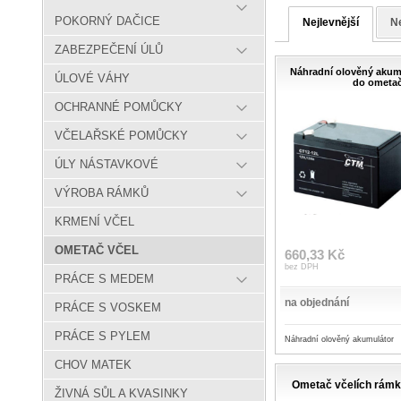
POKORNÝ DAČICE
Nejlevnější
Ne
ZABEZPEČENÍ ÚLŮ
Náhradní olověný akum
ÚLOVÉ VÁHY
do ometa
OCHRANNÉ POMŮCKY
VČELAŘSKÉ POMŮCKY
ÚLY NÁSTAVKOVÉ
VÝROBA RÁMKŮ
KRMENÍ VČEL
OMETAČ VČEL
660,33 Kč
bez DPH
PRÁCE S MEDEM
na objednání
PRÁCE S VOSKEM
PRÁCE S PYLEM
Náhradní olověný akumulátor
CHOV MATEK
Ometač včelích rám
ŽIVNÁ SŮL A KVASINKY