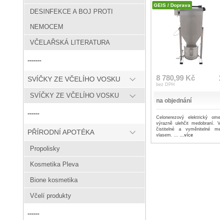
GEIS / Doprava
DESINFEKCE A BOJ PROTI
NEMOCEM
VČELAŘSKÁ LITERATURA
-------
8 780,99 Kč
SVÍČKY ZE VČELÍHO VOSKU
bez DPH
SVÍČKY ZE VČELÍHO VOSKU
na objednání
------
Celonerezový elektrický om
výrazně ulehčit medobraní. Ve
čistitelné a vyměnitelné m
PŘÍRODNÍ APOTÉKA
vlasem. ...
...více
Propolisky
Kosmetika Pleva
Bione kosmetika
Včelí produkty
------