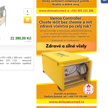
č
21 390,00 Kč
s DPH
v) 470 x 620 x 800 mm - rotační
átor 12V, 7,2A - nerezové
tavec na kolečkách opatřený