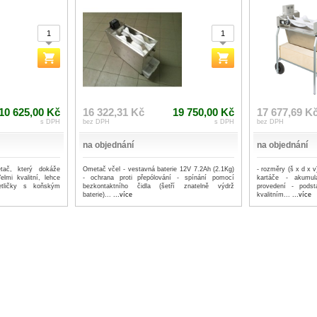
10 625,00 Kč
16 322,31 Kč
19 750,00 Kč
17 677,69 K
s DPH
bez DPH
s DPH
bez DPH
na objednání
na objednání
etač, který dokáže
Ometač včel - vestavná baterie 12V 7.2Ah (2.1Kg)
- rozměry (š x d x 
lmi kvalitní, lehce
- ochrana proti přepólování - spínání pomocí
kartáče - akumul
etličky s koňským
bezkontaktního čidla (šetří znatelně výdrž
provedení - pods
baterie)...
...více
kvalitním...
...více