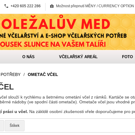
+420 605 222 286
Možnost přepnutí MĚNY / CURRENCY OPTION
O NÁS
VČELAŘSKÝ AREÁL
FOTO
 POTŘEBY
/
OMETAČ VČEL
ČEL
el slouží k rychlému a šetrnému ometání včel z rámků. Kartáče se otá
sběrné nádoby (ve spodní části ometače). Ometače včel jsou vhodné p
jí práci u včel.
Na zákldě osobní zkušenosti vřele doporučujeme pro pr
Štítek