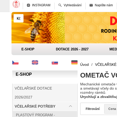
INSTAGRAM
Vyhledávání
Napište nám
E-SHOP
DOTACE 2026 - 2027
MED
Úvod
/
VČELAŘSKÉ
OMETAČ V
E-SHOP
Mechanické ometače vč
a smetávají včely do 
VČELAŘSKÉ DOTACE
rozměry rámků.
Urychlují a zkvalitňu
2026/2027
VČELAŘSKÉ POTŘEBY
Filtrování
Cena
PLASTOVÝ PROGRAM -