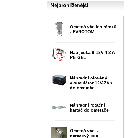
Nejprohlíženější
Ometač včelích rámků
- EVROTOM
Nabíječka 6-12V 4,2 A
PB-GEL
Náhradní olověný
akumulátor 12V-7Ah
do ometače...
Náhradní rotační
kartáč do ometače
Ometač včel -
nerezový box