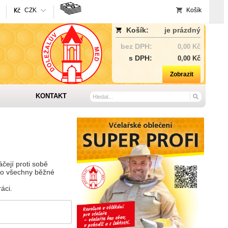
CZK
Košík
Košík:
je prázdný
bez DPH:
0,00 Kč
s DPH:
0,00 Kč
Zobrazit
KONTAKT
čejí proti sobě
ro všechny běžné
áci.