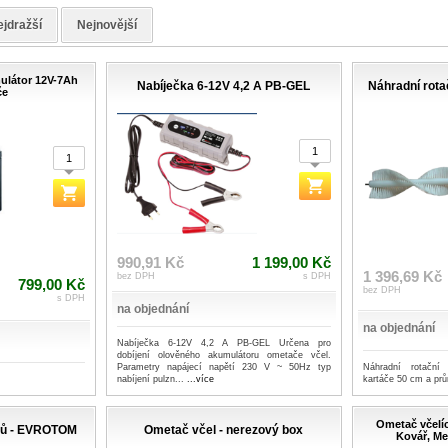
jdražší
Nejnovější
ulátor 12V-7Ah
Nabíječka 6-12V 4,2 A PB-GEL
Náhradní rota
če
990,91 Kč
1 199,00 Kč
1 396,69 Kč
bez DPH
s DPH
799,00 Kč
bez DPH
s DPH
na objednání
na objednání
Nabíječka 6-12V 4,2 A PB-GEL Určena pro
dobíjení olověného akumulátoru ometače včel.
Náhradní rotační
Parametry napájecí napětí 230 V ~ 50Hz typ
kartáče 50 cm a pr
nabíjení pulzn...
...více
Ometač včelí
ků - EVROTOM
Ometač včel - nerezový box
Kovář, Me