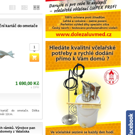
ční kartáč do ometače
1 690,00 Kč
s DPH
 kartáč do ometače. Délka
ůměr 12cm.
ch rámků. Výrobce pan
domety z Valašska