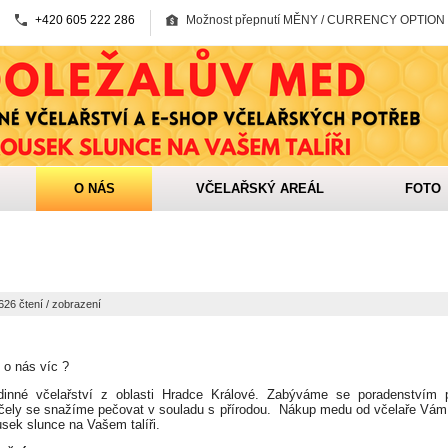
+420 605 222 286
Možnost přepnutí MĚNY / CURRENCY OPTION
O NÁS
VČELAŘSKÝ AREÁL
FOTO
626 čtení / zobrazení
i o nás víc ?
odinné včelařství z oblasti Hradce Králové. Zabýváme se poradenstvím 
čely se snažíme pečovat v souladu s přírodou. Nákup medu od včelaře Vám z
usek slunce na Vašem talíři.