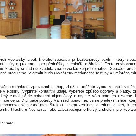
eli včelařský areál, kterého součástí je bezbariérový včelín, který slouž
ími úly a prostorem pro přednášky, semináře a školení. Tento environmentá
rné, která by se ráda dozvěděla více o včelařské problematice. Součástí areál
upně pracujeme. V areálu budou vysázeny medonosné rostliny a umístěna edu
šich stránkách zprovoznili e-shop, zboží si můžete vybrat v jeho levé čás
ete v Košíku. Vyplníte kontaktní údaje, vyberete způsob dopravy a platby, z
dený e-mail přijde potvrzení objednávky a my se Vám obratem ozveme. 
umnou cenu. V případě potřeby Vám rádi poradíme. Jsme především lidé, který 
ropagovat včelařství mezi širokou laickou veřejnost a jednou z akcí, kte
ámku Hrádku u Nechanic. Také zabezpečujeme
kurzy a školení pro včelař
lův med