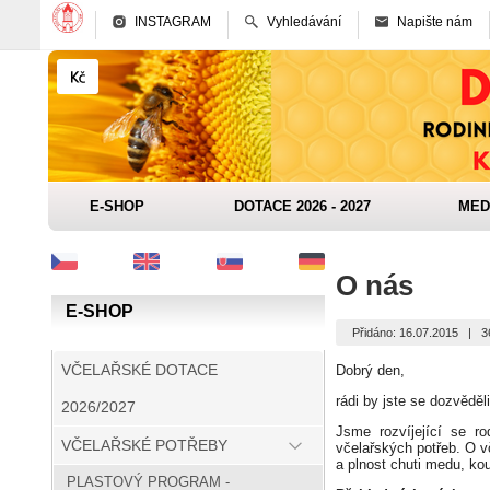
INSTAGRAM
Vyhledávání
Napište nám
E-SHOP
DOTACE 2026 - 2027
MED
O nás
E-SHOP
Přidáno: 16.07.2015
|
3
VČELAŘSKÉ DOTACE
Dobrý den,
rádi by jste se dozvěděl
2026/2027
Jsme rozvíjející se r
VČELAŘSKÉ POTŘEBY
včelařských potřeb. O v
a plnost chuti medu, ko
PLASTOVÝ PROGRAM -