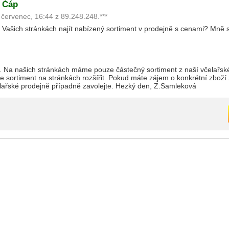
 Čáp
 červenec, 16:44 z 89.248.248.***
 Na našich stránkách máme pouze částečný sortiment z naší včelařsk
 sortiment na stránkách rozšířit. Pokud máte zájem o konkrétní zboží
lařské prodejně případně zavolejte. Hezký den, Z.Samleková