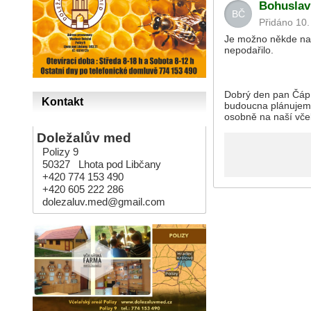
Bohuslav
BČ
Přidáno 10.
Je možno někde na Vašich stránkách najít nabízený sortiment v prodejně s cenami? Mně se to dnes
nepodařilo.
Dobrý den pan Čáp.
Kontakt
budoucna plánujeme
osobně na naší vče
Doležalův med
Polizy 9
50327 Lhota pod Libčany
+420 774 153 490
+420 605 222 286
dolezaluv.med@gmail.com