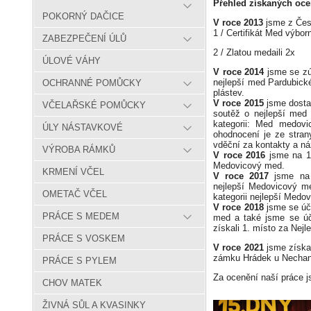
Přehled získaných oc
POKORNÝ DAČICE
V roce 2013
jsme z Čes
1 / Certifikát Med výbor
ZABEZPEČENÍ ÚLŮ
2 / Zlatou medaili 2x
ÚLOVÉ VÁHY
V roce 2014
jsme se zúč
nejlepší med Pardubické
OCHRANNÉ POMŮCKY
plástev.
V roce 2015
jsme dostal
VČELAŘSKÉ POMŮCKY
soutěž o nejlepší med
kategorii: Med medovi
ÚLY NÁSTAVKOVÉ
ohodnocení je ze stran
vděční za kontakty a ná
VÝROBA RÁMKŮ
V roce 2016
jsme na 13
Medovicový med.
KRMENÍ VČEL
V roce 2017
jsme na 
nejlepší Medovicový me
OMETAČ VČEL
kategorii nejlepší Medo
V roce 2018
jsme se úč
PRÁCE S MEDEM
med a také jsme se úč
získali 1. místo za Nej
PRÁCE S VOSKEM
V roce 2021
jsme získal
zámku Hrádek u Nechan
PRÁCE S PYLEM
Za ocenění naší práce j
CHOV MATEK
ŽIVNÁ SŮL A KVASINKY