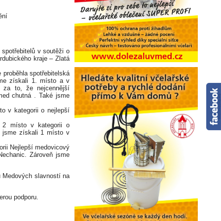
ění
spotřebitelů v soutěži o
rdubického kraje – Zlatá
 proběhla spotřebitelská
e získali 1. místo a v
 za to, že nejcennější
 med chutná . Také jsme
 v kategorii o nejlepší
2 místo v kategorii o
 jsme získali 1 místo v
orii Nejlepší medovicový
Nechanic. Zároveň jsme
ku Medových slavností na
erou podporu.