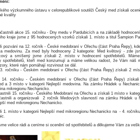
enění:
kého výzkumného ústavu v celorepublikové soutěži Český med získali ocen
né kvality
astnili akce 15. ročníku - Dny medu v Pardubicích a na základě hodnocení 
ho kraje jsme z 95 hodnocených vzorků získali 1. místo a titul Šampion Pa
i pozvání na 12. ročník - České medobraní v Ořechu (část Praha Řepy), kde
 a medovinu. Za med byly hodnoceny 2 kategorie: Med květový - zde jsm
cový a smíšený jsme získali 2. místo v hodnocení spotřebitelů. Máme
y spotřebitelů, kteří med konzumují a máme velikou radost, že Vám náš
zory, které nám pomáhají rozvinout se dál.
. ročníku - Českém medobraní v Ořechu (část Praha Řepy) získali 2 místo
14. ročníku - Českém medobraní v Ořechu (část Praha Řepy) získali 
d a 3 místo v kategorii Nejlepší medovina. Na zámku Hrádek u Nechanic
vina mikregionu Nechanicko.
astnili 15. ročníku - Českého Medobraní na Ořechu a získali 1 místo v kateg
astnili a organizovali 2 ročník Medových slavností na zámku Hrádek u 
lepší med mikroregionu Nechanicko.
i 1. místo v kategorii Nejlepší med mikroregionu Nechanicko na - 4. roční
ic.
sme velice rádi a ceníme si ocenění od spotřebitelů a děkujeme Vám za vešk