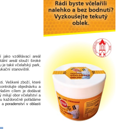
í jako vzdělávací areál
lní areál slouží široké
u je také včelařský park,
kační stanoviště.
ti. Veškeré zboží, které
kontrolujte objednávku a
Našim cílem je dodávat
milují obor včelařství a
rou každoročně pořádáme
e
a
poradenství v oblasti