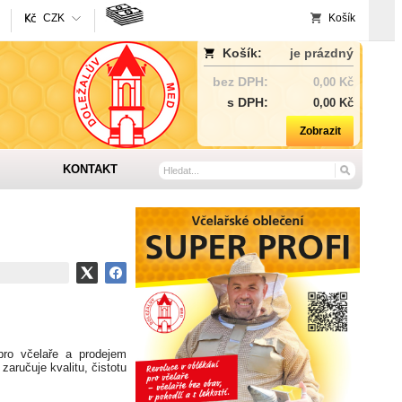
CZK
Košík
Košík:
je prázdný
bez DPH:
0,00 Kč
s DPH:
0,00 Kč
Zobrazit
KONTAKT
pro včelaře a prodejem
aručuje kvalitu, čistotu