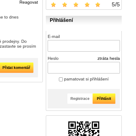
Reagovat
5
/
5
Přihlášení
E-mail
é prodejny. Do
 zastavte se prosím
Heslo
ztráta hesla
Přidat komentář
pamatovat si přihlášení
Registrace
Přihlásit