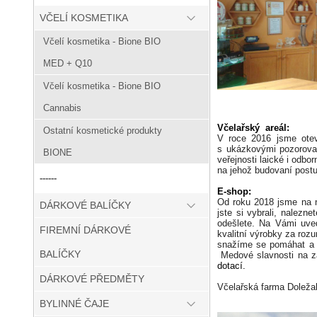
VČELÍ KOSMETIKA
Včelí kosmetika - Bione BIO
MED + Q10
Včelí kosmetika - Bione BIO
Cannabis
Včelařský areál:
Ostatní kosmetické produkty
V roce 2016 jsme otevř
s ukázkovými pozorovac
BIONE
veřejnosti laické i odbo
na jehož budovaní post
------
E-shop:
Od roku 2018 jsme na na
DÁRKOVÉ BALÍČKY
jste si vybrali, nalezn
odešlete. Na Vámi uve
FIREMNÍ DÁRKOVÉ
kvalitní výrobky za roz
snažíme se pomáhat a p
BALÍČKY
Medové slavnosti na z
dotací.
DÁRKOVÉ PŘEDMĚTY
Včelařská farma Doleža
BYLINNÉ ČAJE