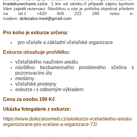
hradekunechanic.cz/cs
1 km od zámku.V případě zájmu bychom
Vám zajistili rezervaci.
Návštěvu u nás je potřeba objednat předem
na tel.č
+420 605 222 286 nebo
e-
mailem:
dolezaluv.med
@gmail.com
Pro koho je exkurze určena:
pro včelaře a základní včelařské organizace
Exkurze obsahuje prohlídku:
včelařského naučném areálu
návštěvu bezbarierového proskleného včelína s
pozorovacími úly
medárny
včelařské prodejny
​exkurze i s odborným výkladem
Cena za osobu 190 Kč
Ukázka fotogalerie z exkurze:
https://www.dolezaluvmed.cz/a/exkurze-vcelarskeho-arealu-
organizovane-pro-vcelare-a-organizace-72/