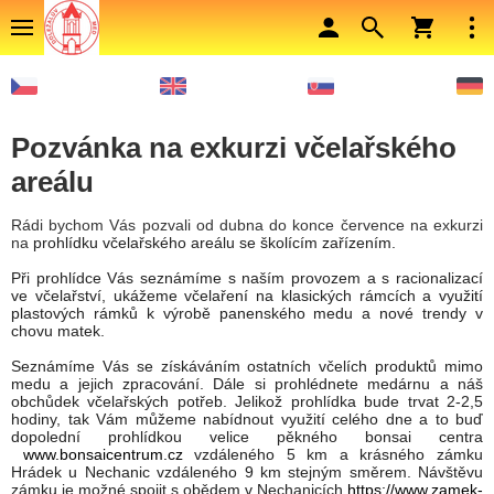
Pozvánka na exkurzi včelařského
areálu
Rádi bychom Vás pozvali od dubna do konce července na exkurzi
na
prohlídku včelařského areálu se školícím zařízením.
Při prohlídce Vás seznámíme s naším provozem a s racionalizací
ve včelařství, ukážeme včelaření na klasických rámcích a využití
plastových rámků k výrobě panenského medu a nové trendy v
chovu matek.
Seznámíme Vás se získáváním ostatních včelích produktů mimo
medu a jejich zpracování. Dále si prohlédnete medárnu a náš
obchůdek včelařských potřeb. Jelikož prohlídka bude trvat 2-2,5
hodiny, tak Vám můžeme nabídnout využití celého dne a to buď
dopolední prohlídkou velice pěkného bonsai centra
www.bonsaicentrum.cz
vzdáleného 5 km a krásného zámku
Hrádek u Nechanic vzdáleného 9 km stejným směrem. Návštěvu
zámku je možné spojit s obědem v Nechanicích
https://www.zamek-