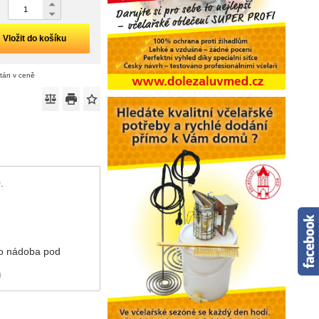
Vložit do košíku
ítán v ceně
.
ako nádoba pod
)