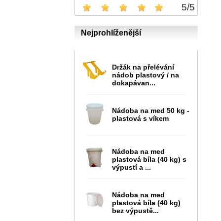
5
/
5
Nejprohlíženější
Držák na přelévání
nádob plastový / na
dokapávan...
Nádoba na med 50 kg -
plastová s víkem
Nádoba na med
plastová bíla (40 kg) s
výpustí a ...
Nádoba na med
plastová bíla (40 kg)
bez výpustě...