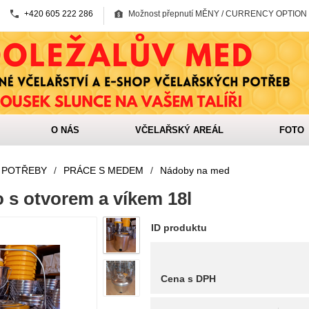
+420 605 222 286
Možnost přepnutí MĚNY / CURRENCY OPTION
O NÁS
VČELAŘSKÝ AREÁL
FOTO
 POTŘEBY
/
PRÁCE S MEDEM
/
Nádoby na med
 s otvorem a víkem 18l
ID produktu
Cena s DPH