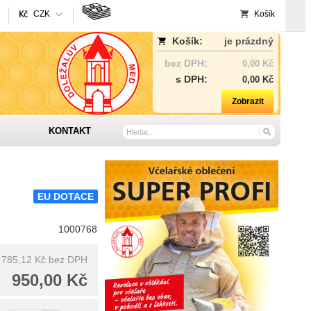
CZK
Košík
Košík:
je prázdný
bez DPH:
0,00 Kč
s DPH:
0,00 Kč
Zobrazit
KONTAKT
EU DOTACE
1000768
785,12 Kč
bez DPH
950,00 Kč