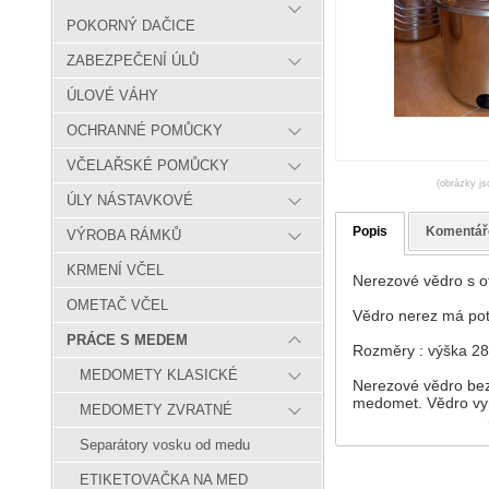
POKORNÝ DAČICE
ZABEZPEČENÍ ÚLŮ
ÚLOVÉ VÁHY
OCHRANNÉ POMŮCKY
VČELAŘSKÉ POMŮCKY
(obrázky js
ÚLY NÁSTAVKOVÉ
Popis
Komentář
VÝROBA RÁMKŮ
KRMENÍ VČEL
Nerezové vědro s ot
OMETAČ VČEL
Vědro nerez má potr
PRÁCE S MEDEM
Rozměry : výška 28 
MEDOMETY KLASICKÉ
Nerezové vědro bez 
medomet. Vědro vyn
MEDOMETY ZVRATNÉ
Separátory vosku od medu
ETIKETOVAČKA NA MED