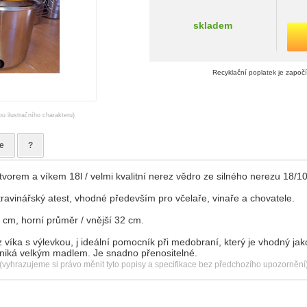
skladem
Recyklační poplatek je započ
ou ilustračního charakteru)
e
?
vorem a víkem 18l / velmi kvalitní nerez vědro ze silného nerezu 18/10
avinářský atest, vhodné především pro včelaře, vinaře a chovatele.
cm, horní průměr / vnější 32 cm.
víka s výlevkou, j ideální pomocník při medobraní, který je vhodný j
iká velkým madlem. Je snadno přenositelné.
(vyhrazujeme si právo měnit tyto popisy a specifikace bez předchozího upozornění